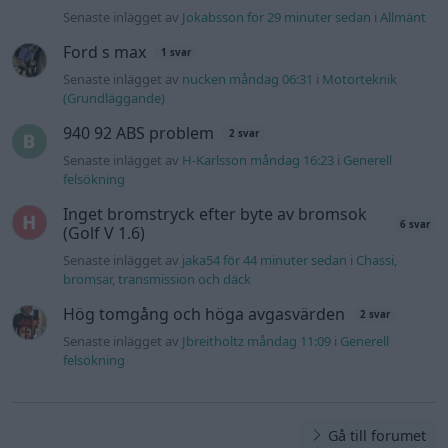
Senaste inlägget av
Jokabsson för 29 minuter sedan
i
Allmänt
Ford s max
1 svar
Senaste inlägget av
nucken måndag 06:31
i
Motorteknik
(Grundläggande)
940 92 ABS problem
2 svar
Senaste inlägget av
H-Karlsson måndag 16:23
i
Generell
felsökning
Inget bromstryck efter byte av bromsok
6 svar
(Golf V 1.6)
Senaste inlägget av
jaka54 för 44 minuter sedan
i
Chassi,
bromsar, transmission och däck
Hög tomgång och höga avgasvärden
2 svar
Senaste inlägget av
Jbreitholtz måndag 11:09
i
Generell
felsökning
Gå till forumet