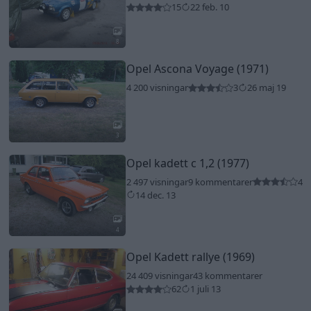
15
22 feb. 10
8
Opel Ascona Voyage (1971)
4 200 visningar
3
26 maj 19
3
Opel kadett c 1,2 (1977)
2 497 visningar
9 kommentarer
4
14 dec. 13
4
Opel Kadett rallye (1969)
24 409 visningar
43 kommentarer
62
1 juli 13