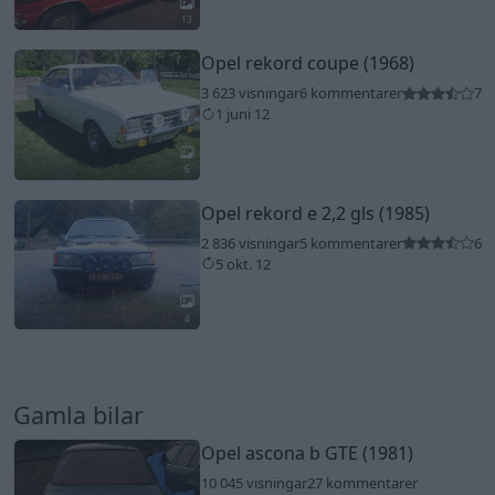
13
Opel rekord coupe (1968)
3 623 visningar
6 kommentarer
7
1 juni 12
6
Opel rekord e 2,2 gls (1985)
2 836 visningar
5 kommentarer
6
5 okt. 12
4
Gamla bilar
Opel ascona b GTE (1981)
10 045 visningar
27 kommentarer