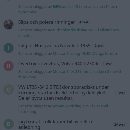
Senaste inlägget av
BilFixare för 15 timmar sedan
i
El- och
hybridbilar
Slipa och polera rinningar
4 svar
Senaste inlägget av
turboblondie tisdag 14:22
i
Bilvård och
biltvätt
Fälg till Husqvarna Novolett 1955
2 svar
Senaste inlägget av
Mossan1 tisdag 19:42
i
Övriga fordon
Övertryck i vevhus, Volvo 940 b230fk
1 svar
Senaste inlägget av
Mossan1 för 23 timmar sedan
i
Generell
felsökning
VW LT35 -04 2.5 TDI dör sporadiskt under
körning, startar direkt efter nyckelcykel.
1 svar
Delar bytta utan resultat.
Senaste inlägget av
Jesper328 tisdag 12:52
i
Generell
felsökning
Jag tror att folk köper bil av helt fel
24 svar
anledning.