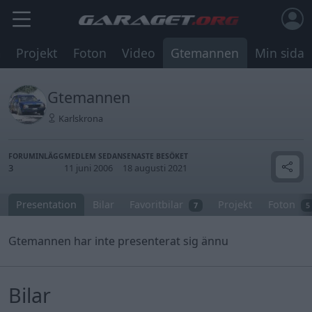
m
Projekt
Foton
Video
Gtemannen
Min sida
Gtemannen
Karlskrona
FORUMINLÄGG
MEDLEM SEDAN
SENASTE BESÖKET
3
11 juni 2006
18 augusti 2021
Presentation
Bilar
Favoritbilar
Projekt
Foton
7
5
Gtemannen har inte presenterat sig ännu
Bilar