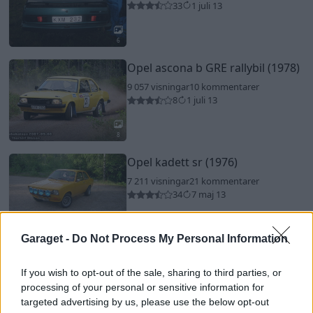
33
1 juli 13
6
Opel ascona b GRE rallybil (1978)
9 057 visningar
10 kommentarer
8
1 juli 13
8
Opel kadett sr (1976)
7 211 visningar
21 kommentarer
34
7 maj 13
7
Garaget -
Do Not Process My Personal Information
If you wish to opt-out of the sale, sharing to third parties, or
processing of your personal or sensitive information for
targeted advertising by us, please use the below opt-out