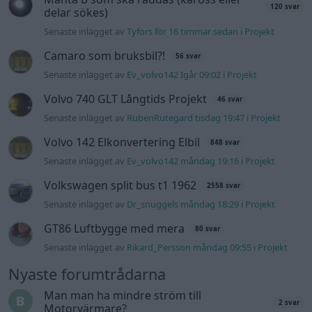
120 svar
delar sökes)
Senaste inlägget av
Tyfors för 16 timmar sedan
i
Projekt
Camaro som bruksbil?!
56 svar
Senaste inlägget av
Ev_volvo142 Igår 09:02
i
Projekt
Volvo 740 GLT Långtids Projekt
46 svar
Senaste inlägget av
RubenRutegard tisdag 19:47
i
Projekt
Volvo 142 Elkonvertering Elbil
848 svar
Senaste inlägget av
Ev_volvo142 måndag 19:16
i
Projekt
Volkswagen split bus t1 1962
2558 svar
Senaste inlägget av
Dr_snuggels måndag 18:29
i
Projekt
GT86 Luftbygge med mera
80 svar
Senaste inlägget av
Rikard_Persson måndag 09:55
i
Projekt
Nyaste forumtrådarna
Man man ha mindre ström till
2 svar
Motorvärmare?