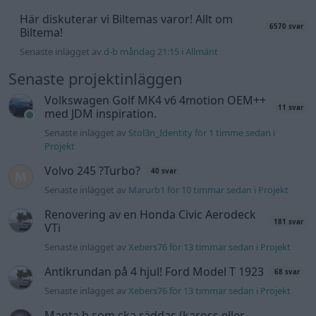
Här diskuterar vi Biltemas varor! Allt om
6570 svar
Biltema!
Senaste inlägget av
d-b måndag 21:15
i
Allmänt
Senaste projektinläggen
Volkswagen Golf MK4 v6 4motion OEM++
11 svar
med JDM inspiration.
Senaste inlägget av
Stol3n_Identity för 1 timme sedan
i
Projekt
Volvo 245 ?Turbo?
40 svar
Senaste inlägget av
Marurb1 för 10 timmar sedan
i
Projekt
Renovering av en Honda Civic Aerodeck
181 svar
VTi
Senaste inlägget av
Xebers76 för 13 timmar sedan
i
Projekt
Antikrundan på 4 hjul! Ford Model T 1923
68 svar
Senaste inlägget av
Xebers76 för 13 timmar sedan
i
Projekt
Manta b som ska räddas (kaross eller