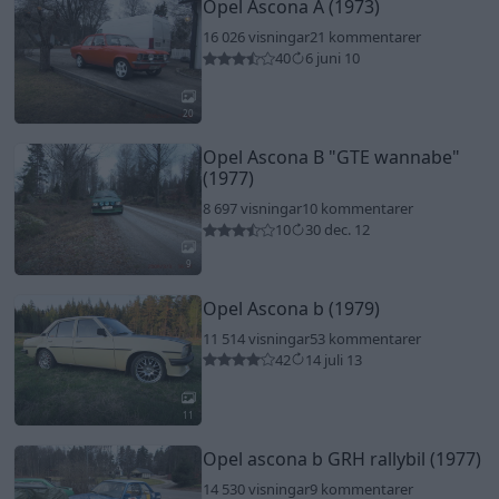
Opel Ascona A (1973)
16 026 visningar
21 kommentarer
40
6 juni 10
20
Opel Ascona B
"GTE wannabe"
(1977)
8 697 visningar
10 kommentarer
10
30 dec. 12
9
Opel Ascona b (1979)
11 514 visningar
53 kommentarer
42
14 juli 13
11
Opel ascona b GRH rallybil (1977)
14 530 visningar
9 kommentarer