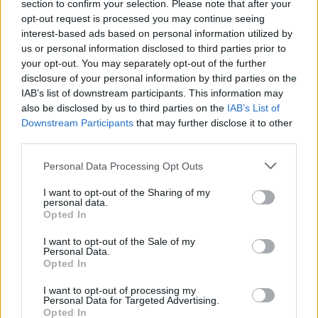
section to confirm your selection. Please note that after your
opt-out request is processed you may continue seeing
Senaste foruminläggen
interest-based ads based on personal information utilized by
us or personal information disclosed to third parties prior to
Jag tror att folk köper bil av helt fel
your opt-out. You may separately opt-out of the further
24 svar
anledning.
disclosure of your personal information by third parties on the
Senaste inlägget av
Jokabsson för 29 minuter sedan
i
Allmänt
IAB’s list of downstream participants. This information may
also be disclosed by us to third parties on the
IAB’s List of
Inget bromstryck efter byte av bromsok
6 svar
Downstream Participants
that may further disclose it to other
(Golf V 1.6)
third parties.
Senaste inlägget av
jaka54 för 44 minuter sedan
i
Chassi,
bromsar, transmission och däck
Personal Data Processing Opt Outs
Man man ha mindre ström till
I want to opt-out of the Sharing of my
2 svar
Motorvärmare?
personal data.
Opted In
Senaste inlägget av
BilFixare för 15 timmar sedan
i
El- och
hybridbilar
I want to opt-out of the Sale of my
Personal Data.
Kia Ceed 2017 batteritorsk med jämna
Opted In
46 svar
mellanrum. Varför?
Senaste inlägget av
Ansan för 19 timmar sedan
i
Generell
I want to opt-out of processing my
Personal Data for Targeted Advertising.
felsökning
Opted In