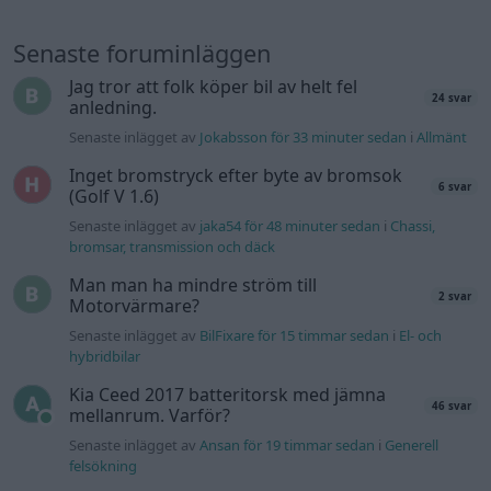
Senaste foruminläggen
Jag tror att folk köper bil av helt fel
24 svar
anledning.
Senaste inlägget av
Jokabsson för 33 minuter sedan
i
Allmänt
Inget bromstryck efter byte av bromsok
6 svar
(Golf V 1.6)
Senaste inlägget av
jaka54 för 48 minuter sedan
i
Chassi,
bromsar, transmission och däck
Man man ha mindre ström till
2 svar
Motorvärmare?
Senaste inlägget av
BilFixare för 15 timmar sedan
i
El- och
hybridbilar
Kia Ceed 2017 batteritorsk med jämna
46 svar
mellanrum. Varför?
Senaste inlägget av
Ansan för 19 timmar sedan
i
Generell
felsökning