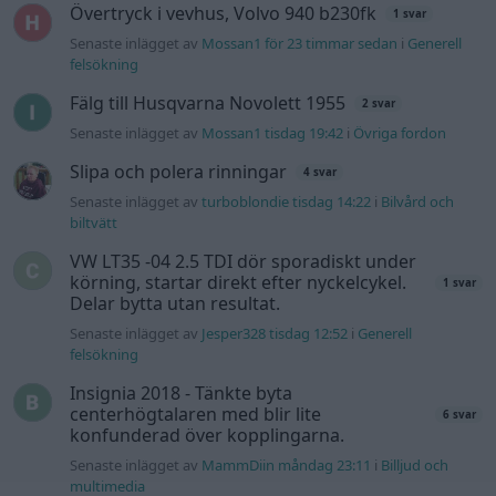
Övertryck i vevhus, Volvo 940 b230fk
1 svar
Senaste inlägget av
Mossan1 för 23 timmar sedan
i
Generell
felsökning
Fälg till Husqvarna Novolett 1955
2 svar
Senaste inlägget av
Mossan1 tisdag 19:42
i
Övriga fordon
Slipa och polera rinningar
4 svar
Senaste inlägget av
turboblondie tisdag 14:22
i
Bilvård och
biltvätt
VW LT35 -04 2.5 TDI dör sporadiskt under
körning, startar direkt efter nyckelcykel.
1 svar
Delar bytta utan resultat.
Senaste inlägget av
Jesper328 tisdag 12:52
i
Generell
felsökning
Insignia 2018 - Tänkte byta
centerhögtalaren med blir lite
6 svar
konfunderad över kopplingarna.
Senaste inlägget av
MammDiin måndag 23:11
i
Billjud och
multimedia