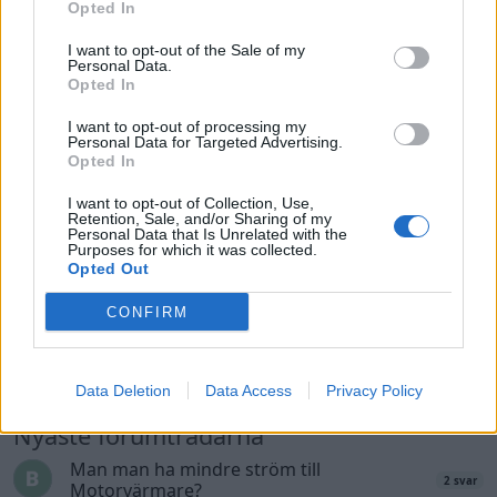
Opted In
120 svar
delar sökes)
Senaste inlägget av
Tyfors för 16 timmar sedan
i
Projekt
I want to opt-out of the Sale of my
Personal Data.
Camaro som bruksbil?!
Opted In
56 svar
Senaste inlägget av
Ev_volvo142 Igår 09:02
i
Projekt
I want to opt-out of processing my
Personal Data for Targeted Advertising.
Volvo 740 GLT Långtids Projekt
46 svar
Opted In
Senaste inlägget av
RubenRutegard tisdag 19:47
i
Projekt
I want to opt-out of Collection, Use,
Retention, Sale, and/or Sharing of my
Volvo 142 Elkonvertering Elbil
848 svar
Personal Data that Is Unrelated with the
Purposes for which it was collected.
Senaste inlägget av
Ev_volvo142 måndag 19:16
i
Projekt
Opted Out
Volkswagen split bus t1 1962
2558 svar
CONFIRM
Senaste inlägget av
Dr_snuggels måndag 18:29
i
Projekt
GT86 Luftbygge med mera
80 svar
Data Deletion
Data Access
Privacy Policy
Senaste inlägget av
Rikard_Persson måndag 09:55
i
Projekt
Nyaste forumtrådarna
Man man ha mindre ström till
2 svar
Motorvärmare?