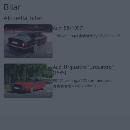
Bilar
Aktuella bilar
Audi S8 (1997)
1 956 visningar
3
28 dec. 13
4
Audi Urquattro
"Urquattro"
(1985)
33 121 visningar
172 kommentarer
235
28 dec. 13
19