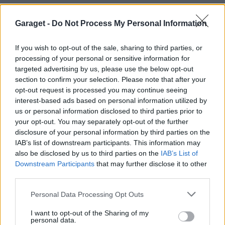
Här diskuterar vi Biltemas varor! Allt om
6570 svar
Biltema!
Garaget -
Do Not Process My Personal Information
Senaste inlägget av
d-b måndag 21:15
i
Allmänt
If you wish to opt-out of the sale, sharing to third parties, or
Senaste projektinläggen
processing of your personal or sensitive information for
targeted advertising by us, please use the below opt-out
Volkswagen Golf MK4 v6 4motion OEM++
11 svar
med JDM inspiration.
section to confirm your selection. Please note that after your
opt-out request is processed you may continue seeing
Senaste inlägget av
Stol3n_Identity för 1 timme sedan
i
interest-based ads based on personal information utilized by
Projekt
us or personal information disclosed to third parties prior to
Volvo 245 ?Turbo?
your opt-out. You may separately opt-out of the further
40 svar
disclosure of your personal information by third parties on the
Senaste inlägget av
Marurb1 för 10 timmar sedan
i
Projekt
IAB’s list of downstream participants. This information may
Renovering av en Honda Civic Aerodeck
also be disclosed by us to third parties on the
IAB’s List of
181 svar
VTi
Downstream Participants
that may further disclose it to other
third parties.
Senaste inlägget av
Xebers76 för 13 timmar sedan
i
Projekt
Antikrundan på 4 hjul! Ford Model T 1923
68 svar
Personal Data Processing Opt Outs
Senaste inlägget av
Xebers76 för 13 timmar sedan
i
Projekt
I want to opt-out of the Sharing of my
personal data.
Manta b som ska räddas (kaross eller