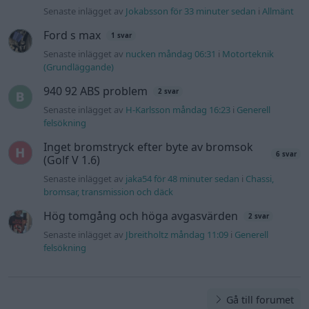
Senaste inlägget av
Jokabsson för 33 minuter sedan
i
Allmänt
Ford s max
1 svar
Senaste inlägget av
nucken måndag 06:31
i
Motorteknik
(Grundläggande)
940 92 ABS problem
2 svar
Senaste inlägget av
H-Karlsson måndag 16:23
i
Generell
felsökning
Inget bromstryck efter byte av bromsok
6 svar
(Golf V 1.6)
Senaste inlägget av
jaka54 för 48 minuter sedan
i
Chassi,
bromsar, transmission och däck
Hög tomgång och höga avgasvärden
2 svar
Senaste inlägget av
Jbreitholtz måndag 11:09
i
Generell
felsökning
Gå till forumet