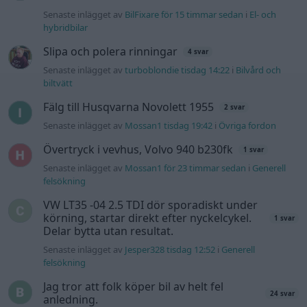
Senaste inlägget av
BilFixare för 15 timmar sedan
i
El- och
hybridbilar
Slipa och polera rinningar
4 svar
Senaste inlägget av
turboblondie tisdag 14:22
i
Bilvård och
biltvätt
Fälg till Husqvarna Novolett 1955
2 svar
Senaste inlägget av
Mossan1 tisdag 19:42
i
Övriga fordon
Övertryck i vevhus, Volvo 940 b230fk
1 svar
Senaste inlägget av
Mossan1 för 23 timmar sedan
i
Generell
felsökning
VW LT35 -04 2.5 TDI dör sporadiskt under
körning, startar direkt efter nyckelcykel.
1 svar
Delar bytta utan resultat.
Senaste inlägget av
Jesper328 tisdag 12:52
i
Generell
felsökning
Jag tror att folk köper bil av helt fel
24 svar
anledning.