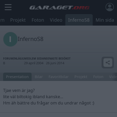
um
Projekt
Foton
Video
InfernoS8
Min sida
InfernoS8
FORUMINLÄGG
MEDLEM SEDAN
SENASTE BESÖKET
0
29 april 2004
26 juni 2014
Presentation
Bilar
Favoritbilar
Projekt
Foton
Vide
Tjae vem är jag?
lite väl biltokig ibland kanske...
Hm äh bättre du frågar om du undrar något :)