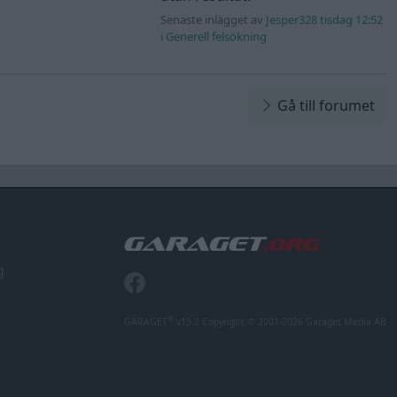
Senaste inlägget av
Jesper328 tisdag 12:52
i
Generell felsökning
Gå till forumet
g
®
GARAGET
v13.2 Copyright © 2001-2026 Garaget Media AB