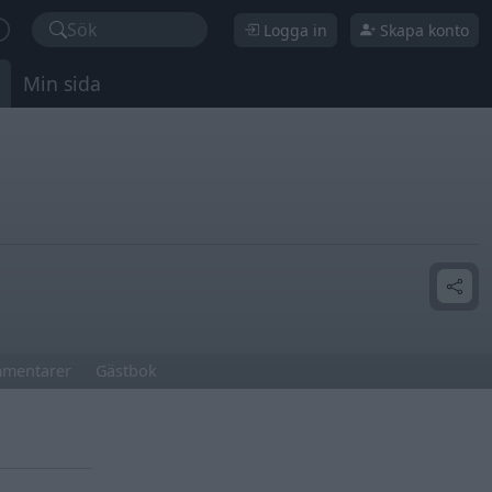
Sök
Logga in
Skapa konto
Min sida
mentarer
Gästbok