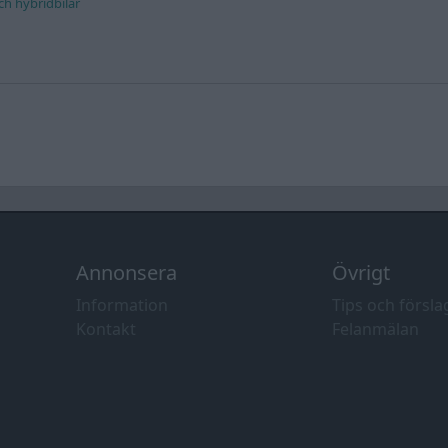
och hybridbilar
Annonsera
Övrigt
Information
Tips och försla
Kontakt
Felanmälan