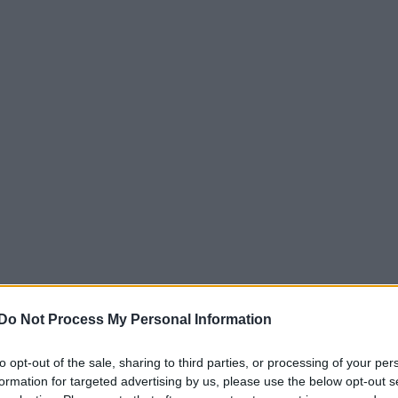
Do Not Process My Personal Information
e foruminläggen
Senaste projekti
om kör HEV eller PHEV
Vw 1956 oval prosje
to opt-out of the sale, sharing to third parties, or processing of your per
2 svar
 ni nöjda?
Senaste inlägget av
jarle
formation for targeted advertising by us, please use the below opt-out s
te inlägget av
The-GOAT för 60
sedan
i
Projekt