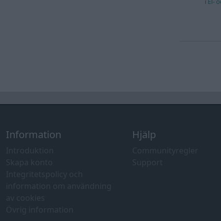
i
El- 
Information
Hjälp
Introduktion
Communityregler
Skapa konto
Support
Integritetspolicy och
information om användning
av cookies
Övrig information