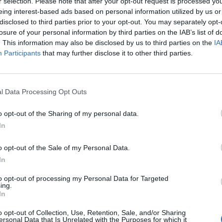
r selection. Please note that after your opt-out request is processed y
nder sedan
i
El- och hybridbilar
eing interest-based ads based on personal information utilized by us or
Puttelitens projekt 
disclosed to third parties prior to your opt-out. You may separately opt-
 vs EX 40 ?
S2 Avant. Back to ba
5 svar
losure of your personal information by third parties on the IAB’s list of
garagefix.
te inlägget av
torsen för 6 minuter
. This information may also be disclosed by us to third parties on the
IA
n
i
El- och hybridbilar
Senaste inlägget av
Putte
Participants
that may further disclose it to other third parties.
i
Projekt
tror att folk köper bil
37 svar
elt fel anledning.
Volkswagen Golf M
4motion OEM++ me
te inlägget av
torsen för 10 minuter
l Data Processing Opt Outs
inspiration.
n
i
Allmänt
Senaste inlägget av
Stol3
o opt-out of the Sharing of my personal data.
a köpte jag nyss-
10:06
i
Projekt
9743 svar
den
In
Manta b som ska r
te inlägget av
Jesper328 för 22
(kaross eller delar 
o opt-out of the Sale of my Personal Data.
ar sedan
i
Off topic
Senaste inlägget av
Tyfor
In
yckningsfundering.
Projekt
th INAT 35/40
to opt-out of processing my Personal Data for Targeted
gasare
Huggern goes big b
ing.
with 427 ZL-1!
In
te inlägget av
Mossan1 Igår 10:06
i
teknik (Avancerad)
Senaste inlägget av
hugg
o opt-out of Collection, Use, Retention, Sale, and/or Sharing
23:01
i
Projekt
ersonal Data that Is Unrelated with the Purposes for which it