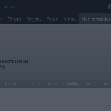
9309
r
Forum
Projekt
Foton
Video
Medlemssidor
SENASTE BESÖKET
8 juli
Favoritbilar
Projekt
Foton
Videoklipp
Vänner
Kom