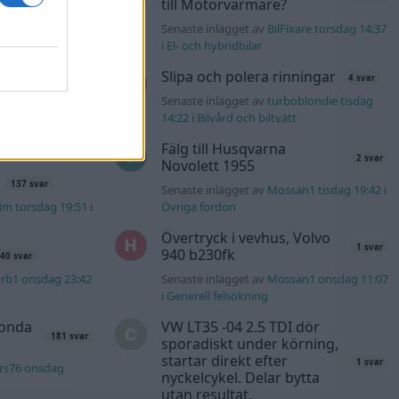
till Motorvärmare?
l?!
57 svar
Senaste inlägget av
BilFixare torsdag 14:37
olvo142 torsdag
i
El- och hybridbilar
Slipa och polera rinningar
4 svar
s t1
Senaste inlägget av
turboblondie tisdag
2559 svar
14:22
i
Bilvård och biltvätt
nuggels torsdag
Fälg till Husqvarna
2 svar
Novolett 1955
137 svar
Senaste inlägget av
Mossan1 tisdag 19:42
i
4m torsdag 19:51
i
Övriga fordon
Övertryck i vevhus, Volvo
1 svar
940 b230fk
40 svar
rb1 onsdag 23:42
Senaste inlägget av
Mossan1 onsdag 11:07
i
Generell felsökning
Honda
VW LT35 -04 2.5 TDI dör
181 svar
sporadiskt under körning,
startar direkt efter
1 svar
rs76 onsdag
nyckelcykel. Delar bytta
utan resultat.