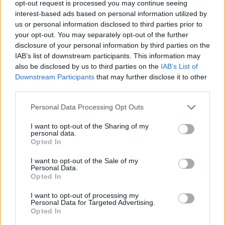
opt-out request is processed you may continue seeing
biltvätt
interest-based ads based on personal information utilized by
VW LT35 -04 2.5 TDI dör sporadiskt under
us or personal information disclosed to third parties prior to
körning, startar direkt efter nyckelcykel.
1 svar
your opt-out. You may separately opt-out of the further
Delar bytta utan resultat.
disclosure of your personal information by third parties on the
Senaste inlägget av
Jesper328 tisdag 12:52
i
Generell
IAB’s list of downstream participants. This information may
felsökning
also be disclosed by us to third parties on the
IAB’s List of
Downstream Participants
that may further disclose it to other
Insignia 2018 - Tänkte byta
third parties.
centerhögtalaren med blir lite
6 svar
konfunderad över kopplingarna.
Personal Data Processing Opt Outs
Senaste inlägget av
MammDiin måndag 23:11
i
Billjud och
multimedia
I want to opt-out of the Sharing of my
personal data.
Här diskuterar vi Biltemas varor! Allt om
Opted In
6570 svar
Biltema!
I want to opt-out of the Sale of my
Senaste inlägget av
d-b måndag 21:15
i
Allmänt
Personal Data.
Opted In
Senaste projektinläggen
I want to opt-out of processing my
Volkswagen Golf MK4 v6 4motion OEM++
Personal Data for Targeted Advertising.
11 svar
med JDM inspiration.
Opted In
Senaste inlägget av
Stol3n_Identity för 2 timmar sedan
i