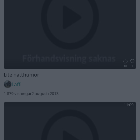
10
1
Lite natthumor
Laffi
1 879 visningar
2 augusti 2013
11:09