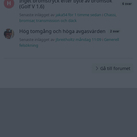
Inget bromstryck efter byte av bromsok
6 svar
(Golf V 1.6)
Senaste inlägget av
jaka54 för 1 timme sedan
i
Chassi,
bromsar, transmission och däck
Hög tomgång och höga avgasvärden
2 svar
Senaste inlägget av
Jbreitholtz måndag 11:09
i
Generell
felsökning
Gå till forumet