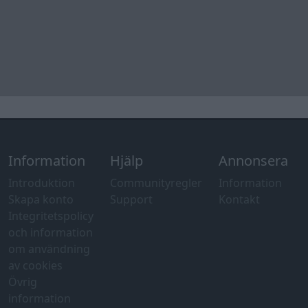
Information
Hjälp
Annonsera
Introduktion
Communityregler
Information
Skapa konto
Support
Kontakt
Integritetspolicy
och information
om användning
av cookies
Övrig
information