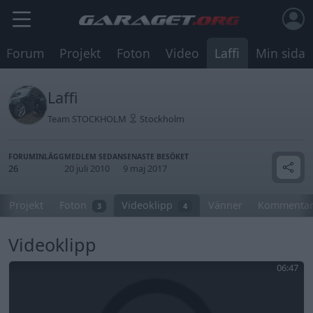
Forum
Projekt
Foton
Video
Laffi
Min sida
Laffi
Team STOCKHOLM
Stockholm
FORUMINLÄGG
MEDLEM SEDAN
SENASTE BESÖKET
26
20 juli 2010
9 maj 2017
Projekt
Foton
Videoklipp
Vänner
Kommentar
3
4
Videoklipp
06:47