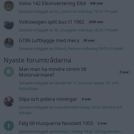
Volvo 142 Elkonvertering Elbil
848 svar
Senaste inlägget av
Ev_volvo142 måndag 19:16
i
Projekt
Volkswagen split bus t1 1962
2558 svar
Senaste inlägget av
Dr_snuggels måndag 18:29
i
Projekt
GT86 Luftbygge med mera
80 svar
Senaste inlägget av
Rikard_Persson måndag 09:55
i
Projekt
Nyaste forumtrådarna
Man man ha mindre ström till
3 svar
Motorvärmare?
Senaste inlägget av
Growe för 11 minuter sedan
i
El- och
hybridbilar
Slipa och polera rinningar
4 svar
Senaste inlägget av
turboblondie tisdag 14:22
i
Bilvård och
biltvätt
Fälg till Husqvarna Novolett 1955
2 svar
Senaste inlägget av
Mossan1 tisdag 19:42
i
Övriga fordon