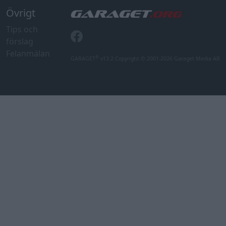
Övrigt
Tips och
förslag
Felanmälan
®
GARAGET
v13.2 Copyright © 2001-2026 Garaget Media AB