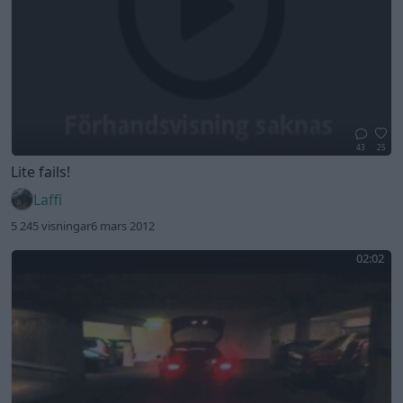
43
25
Lite fails!
Laffi
5 245 visningar
6 mars 2012
02:02