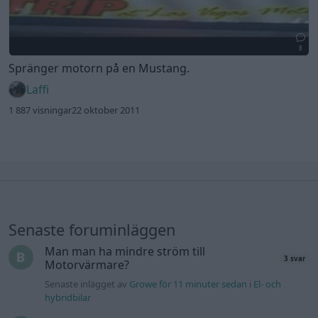
8
Spränger motorn på en Mustang.
Laffi
1 887 visningar
22 oktober 2011
Senaste foruminläggen
Man man ha mindre ström till
3 svar
Motorvärmare?
Senaste inlägget av
Growe för 11 minuter sedan
i
El- och
hybridbilar