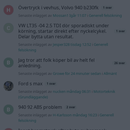
Övertryck i vevhus, Volvo 940 b230fk
1 svar
Senaste inlägget av
Mossan1 Igår 11:07
i
Generell felsökning
VW LT35 -04 2.5 TDI dör sporadiskt under
körning, startar direkt efter nyckelcykel.
1 svar
Delar bytta utan resultat.
Senaste inlägget av
Jesper328 tisdag 12:52
i
Generell
felsökning
Jag tror att folk köper bil av helt fel
26 svar
anledning.
Senaste inlägget av
Growe för 24 minuter sedan
i
Allmänt
Ford s max
1 svar
Senaste inlägget av
nucken måndag 06:31
i
Motorteknik
(Grundläggande)
940 92 ABS problem
2 svar
Senaste inlägget av
H-Karlsson måndag 16:23
i
Generell
felsökning