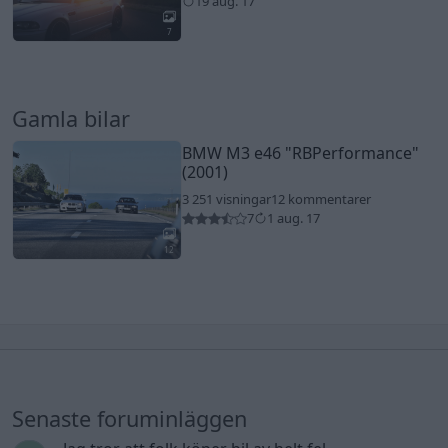
19 aug. 17
7
Gamla bilar
BMW M3 e46
"RBPerformance"
(2001)
3 251 visningar
12 kommentarer
7
1 aug. 17
12
Senaste foruminläggen