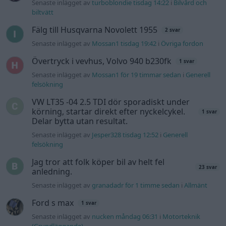
Senaste inlägget av
turboblondie tisdag 14:22
i
Bilvård och
biltvätt
Fälg till Husqvarna Novolett 1955
2 svar
Senaste inlägget av
Mossan1 tisdag 19:42
i
Övriga fordon
Övertryck i vevhus, Volvo 940 b230fk
1 svar
Senaste inlägget av
Mossan1 för 19 timmar sedan
i
Generell
felsökning
VW LT35 -04 2.5 TDI dör sporadiskt under
körning, startar direkt efter nyckelcykel.
1 svar
Delar bytta utan resultat.
Senaste inlägget av
Jesper328 tisdag 12:52
i
Generell
felsökning
Jag tror att folk köper bil av helt fel
23 svar
anledning.
Senaste inlägget av
granadadr för 1 timme sedan
i
Allmänt
Ford s max
1 svar
Senaste inlägget av
nucken måndag 06:31
i
Motorteknik
(Grundläggande)