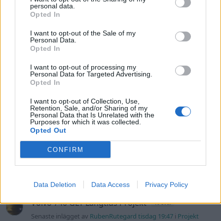
personal data.
Senaste projektinläggen
Opted In
Volvo 245 ?Turbo?
40 svar
I want to opt-out of the Sale of my
Personal Data.
Senaste inlägget av
Marurb1 för 7 timmar sedan
i
Projekt
Opted In
Renovering av en Honda Civic Aerodeck
I want to opt-out of processing my
181 svar
VTi
Personal Data for Targeted Advertising.
Opted In
Senaste inlägget av
Xebers76 för 10 timmar sedan
i
Projekt
Antikrundan på 4 hjul! Ford Model T 1923
I want to opt-out of Collection, Use,
68 svar
Retention, Sale, and/or Sharing of my
Senaste inlägget av
Xebers76 för 10 timmar sedan
i
Projekt
Personal Data that Is Unrelated with the
Purposes for which it was collected.
Opted Out
Manta b som ska räddas (kaross eller
120 svar
delar sökes)
CONFIRM
Senaste inlägget av
Tyfors för 13 timmar sedan
i
Projekt
Camaro som bruksbil?!
56 svar
Data Deletion
Data Access
Privacy Policy
Senaste inlägget av
Ev_volvo142 för 22 timmar sedan
i
Projekt
Volvo 740 GLT Långtids Projekt
46 svar
Senaste inlägget av
RubenRutegard tisdag 19:47
i
Projekt