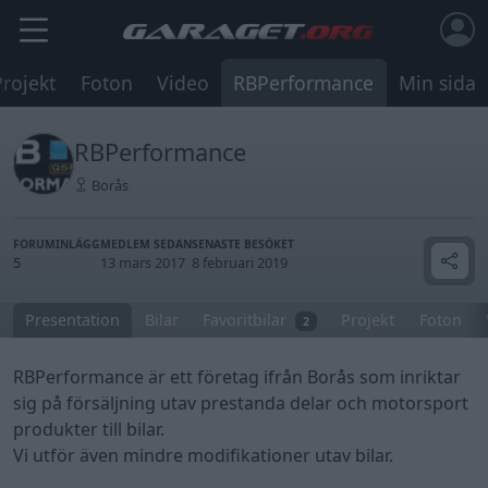
Projekt
Foton
Video
RBPerformance
Min sida
RBPerformance
Borås
FORUMINLÄGG
MEDLEM SEDAN
SENASTE BESÖKET
5
13 mars 2017
8 februari 2019
Presentation
Bilar
Favoritbilar
Projekt
Foton
2
RBPerformance är ett företag ifrån Borås som inriktar
sig på försäljning utav prestanda delar och motorsport
produkter till bilar.
Vi utför även mindre modifikationer utav bilar.