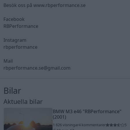
Besök oss på www.rbperformance.se
Facebook
RBPerformance
Instagram
rbperformance
Mail
rbperformance.se@gmail.com
Bilar
Aktuella bilar
BMW M3 e46
"RBPerformance"
(2001)
1 626 visningar
4 kommentarer
5