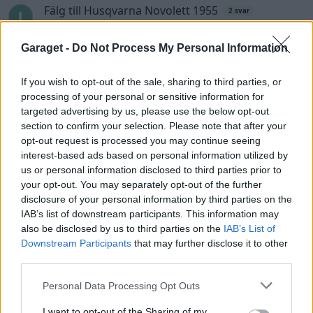
Fälg till Husqvarna Novolett 1955
2 svar
Senaste inlägget av
Mossan1 tisdag 19:42
i
Övriga fordon
Garaget -
Do Not Process My Personal Information
Slipa och polera rinningar
4 svar
Senaste inlägget av
turboblondie tisdag 14:22
i
Bilvård och
If you wish to opt-out of the sale, sharing to third parties, or
biltvätt
processing of your personal or sensitive information for
VW LT35 -04 2.5 TDI dör sporadiskt under
targeted advertising by us, please use the below opt-out
körning, startar direkt efter nyckelcykel.
1 svar
section to confirm your selection. Please note that after your
Delar bytta utan resultat.
opt-out request is processed you may continue seeing
Senaste inlägget av
Jesper328 tisdag 12:52
i
Generell
interest-based ads based on personal information utilized by
felsökning
us or personal information disclosed to third parties prior to
your opt-out. You may separately opt-out of the further
Insignia 2018 - Tänkte byta
disclosure of your personal information by third parties on the
centerhögtalaren med blir lite
6 svar
IAB’s list of downstream participants. This information may
konfunderad över kopplingarna.
also be disclosed by us to third parties on the
IAB’s List of
Senaste inlägget av
MammDiin måndag 23:11
i
Billjud och
Downstream Participants
that may further disclose it to other
multimedia
third parties.
Här diskuterar vi Biltemas varor! Allt om
6570 svar
Personal Data Processing Opt Outs
Biltema!
Senaste inlägget av
d-b måndag 21:15
i
Allmänt
I want to opt-out of the Sharing of my