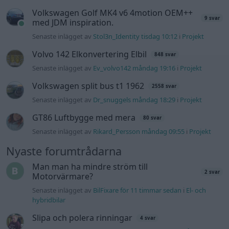
Volkswagen Golf MK4 v6 4motion OEM++
9 svar
med JDM inspiration.
Senaste inlägget av
Stol3n_Identity tisdag 10:12
i
Projekt
Volvo 142 Elkonvertering Elbil
848 svar
Senaste inlägget av
Ev_volvo142 måndag 19:16
i
Projekt
Volkswagen split bus t1 1962
2558 svar
Senaste inlägget av
Dr_snuggels måndag 18:29
i
Projekt
GT86 Luftbygge med mera
80 svar
Senaste inlägget av
Rikard_Persson måndag 09:55
i
Projekt
Nyaste forumtrådarna
Man man ha mindre ström till
2 svar
Motorvärmare?
Senaste inlägget av
BilFixare för 11 timmar sedan
i
El- och
hybridbilar
Slipa och polera rinningar
4 svar