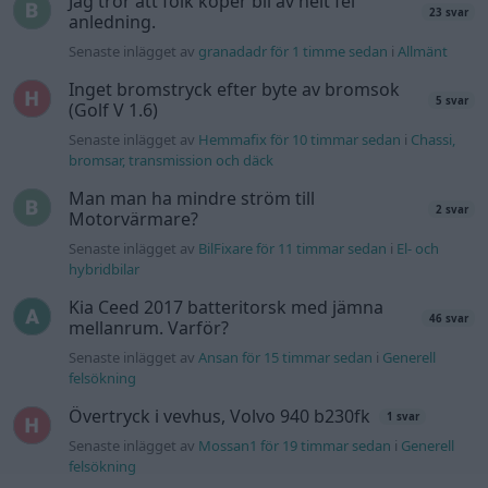
Jag tror att folk köper bil av helt fel
23 svar
anledning.
Senaste inlägget av
granadadr för 1 timme sedan
i
Allmänt
Inget bromstryck efter byte av bromsok
5 svar
(Golf V 1.6)
Senaste inlägget av
Hemmafix för 10 timmar sedan
i
Chassi,
bromsar, transmission och däck
Man man ha mindre ström till
2 svar
Motorvärmare?
Senaste inlägget av
BilFixare för 11 timmar sedan
i
El- och
hybridbilar
Kia Ceed 2017 batteritorsk med jämna
46 svar
mellanrum. Varför?
Senaste inlägget av
Ansan för 15 timmar sedan
i
Generell
felsökning
Övertryck i vevhus, Volvo 940 b230fk
1 svar
Senaste inlägget av
Mossan1 för 19 timmar sedan
i
Generell
felsökning