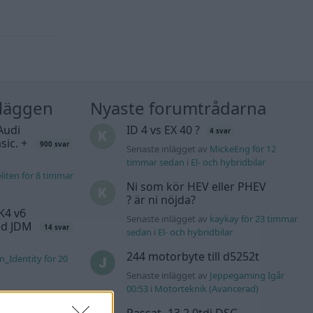
nläggen
Nyaste forumtrådarna
Audi
ID 4 vs EX 40 ?
4 svar
sic. +
900 svar
Senaste inlägget av
MickeEng för 12
timmar sedan
i
El- och hybridbilar
liten för 8 timmar
Ni som kör HEV eller PHEV
? är ni nöjda?
K4 v6
Senaste inlägget av
kaykay för 23 timmar
d JDM
14 svar
sedan
i
El- och hybridbilar
244 motorbyte till d5252t
n_Identity för 20
Senaste inlägget av
Jeppegaming Igår
00:53
i
Motorteknik (Avancerad)
äddas
122 svar
sökes)