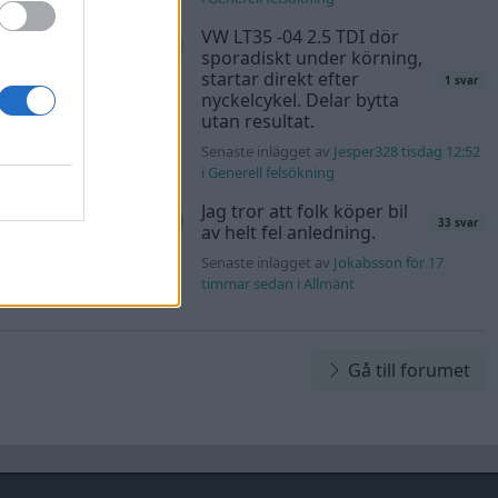
b torsdag 17:26
i
VW LT35 -04 2.5 TDI dör
sporadiskt under körning,
startar direkt efter
40 svar
1 svar
nyckelcykel. Delar bytta
rb1 onsdag 23:42
utan resultat.
Senaste inlägget av
Jesper328 tisdag 12:52
Honda
i
Generell felsökning
181 svar
Jag tror att folk köper bil
rs76 onsdag
33 svar
av helt fel anledning.
Senaste inlägget av
Jokabsson för 17
timmar sedan
i
Allmänt
Gå till forumet