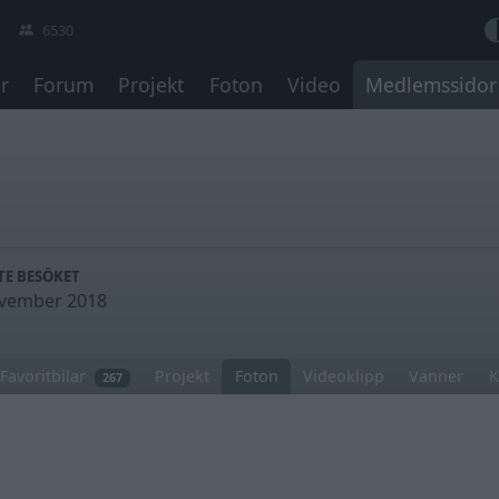
6530
r
Forum
Projekt
Foton
Video
Medlemssidor
TE BESÖKET
vember 2018
Favoritbilar
Projekt
Foton
Videoklipp
Vänner
K
267