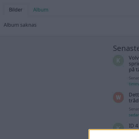
Bilder
Album
Album saknas
Senast
Volv
spri
på t
Senas
timm
Dett
trå
Senas
seda
ID 4
Senas