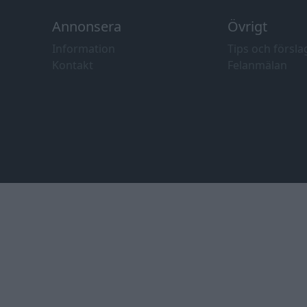
Annonsera
Övrigt
Information
Tips och försla
Kontakt
Felanmälan