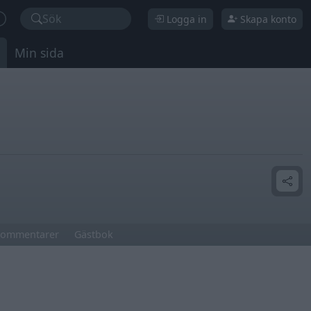
Sök
Logga in
Skapa konto
Min sida
ommentarer
Gästbok