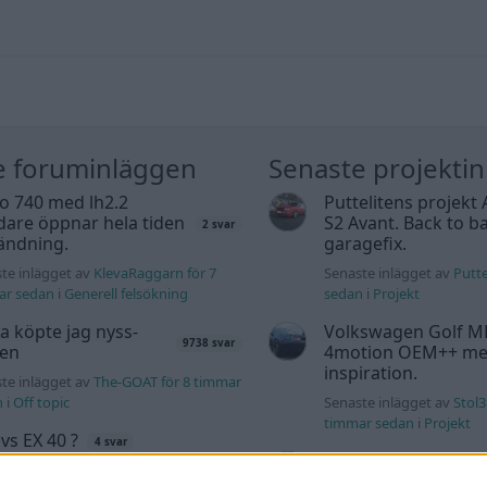
e foruminläggen
Senaste projekti
o 740 med lh2.2
Puttelitens projekt 
dare öppnar hela tiden
S2 Avant. Back to ba
2 svar
ändning.
garagefix.
te inlägget av
KlevaRaggarn för 7
Senaste inlägget av
Putte
ar sedan
i
Generell felsökning
sedan
i
Projekt
a köpte jag nyss-
Volkswagen Golf M
9738 svar
den
4motion OEM++ me
inspiration.
te inlägget av
The-GOAT för 8 timmar
n
i
Off topic
Senaste inlägget av
Stol3
timmar sedan
i
Projekt
 vs EX 40 ?
4 svar
Manta b som ska r
te inlägget av
MickeEng för 12
(kaross eller delar 