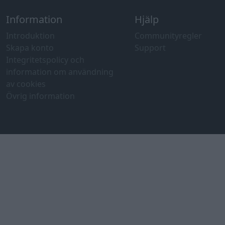
Information
Hjälp
Introduktion
Communityregler
Skapa konto
Support
Integritetspolicy och
information om användning
av cookies
Övrig information