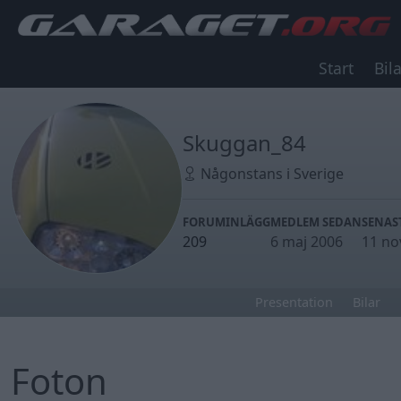
Start
Bila
Skuggan_84
Någonstans i Sverige
FORUMINLÄGG
MEDLEM SEDAN
SENAS
209
6 maj 2006
11 no
Presentation
Bilar
Foton