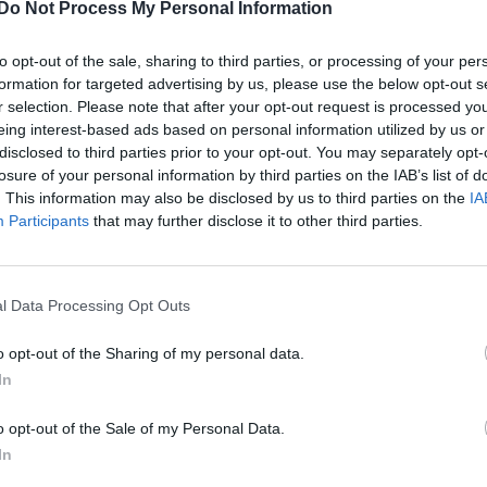
ar sedan
i
El- och hybridbilar
Do Not Process My Personal Information
Senaste inlägget av
Tyfor
tror att folk köper bil
Projekt
33 svar
elt fel anledning.
to opt-out of the sale, sharing to third parties, or processing of your per
Huggern goes big b
formation for targeted advertising by us, please use the below opt-out s
te inlägget av
Jokabsson för 17
with 427 ZL-1!
r selection. Please note that after your opt-out request is processed y
ar sedan
i
Allmänt
eing interest-based ads based on personal information utilized by us or
Senaste inlägget av
hugg
d Mustang e Mac 2023
disclosed to third parties prior to your opt-out. You may separately opt-
23:01
i
Projekt
4 svar
losure of your personal information by third parties on the IAB’s list of
te inlägget av
KenthIJ2 för 18 timmar
Camaro som bruksbi
. This information may also be disclosed by us to third parties on the
IA
n
i
El- och hybridbilar
Senaste inlägget av
Ev_v
Participants
that may further disclose it to other third parties.
om kör HEV eller PHEV
22:10
i
Projekt
 ni nöjda?
Volkswagen split bu
te inlägget av
kaykay för 23 timmar
1962
l Data Processing Opt Outs
n
i
El- och hybridbilar
Senaste inlägget av
Dr_s
motorbyte till d5252t
21:09
i
Projekt
o opt-out of the Sharing of my personal data.
te inlägget av
Jeppegaming Igår
In
Golf Mk2 16v Turbo
i
Motorteknik (Avancerad)
Senaste inlägget av
16vt
o opt-out of the Sale of my Personal Data.
at -13 2.0tdi DSG
Projekt
10 svar
llåda bråkar
In
Vw 1956 oval prosje
te inlägget av
The-GOAT torsdag