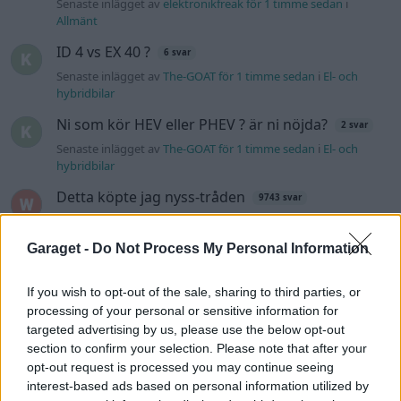
Senaste inlägget av
elektronikfreak för 1 timme sedan
i
Allmänt
ID 4 vs EX 40 ?
6 svar
Senaste inlägget av
The-GOAT för 1 timme sedan
i
El- och
hybridbilar
Ni som kör HEV eller PHEV ? är ni nöjda?
2 svar
Senaste inlägget av
The-GOAT för 1 timme sedan
i
El- och
hybridbilar
Detta köpte jag nyss-tråden
9743 svar
Senaste inlägget av
Jesper328 Igår 11:59
i
Off topic
Garaget -
Do Not Process My Personal Information
Volvo 740 med lh2.2 spridare öppnar hela
2 svar
tiden på tändning.
If you wish to opt-out of the sale, sharing to third parties, or
Senaste inlägget av
KlevaRaggarn fredag 23:57
i
Generell
felsökning
processing of your personal or sensitive information for
targeted advertising by us, please use the below opt-out
Ford Mustang e Mac 2023
4 svar
section to confirm your selection. Please note that after your
Senaste inlägget av
KenthIJ2 fredag 12:37
i
El- och hybridbilar
opt-out request is processed you may continue seeing
interest-based ads based on personal information utilized by
244 motorbyte till d5252t