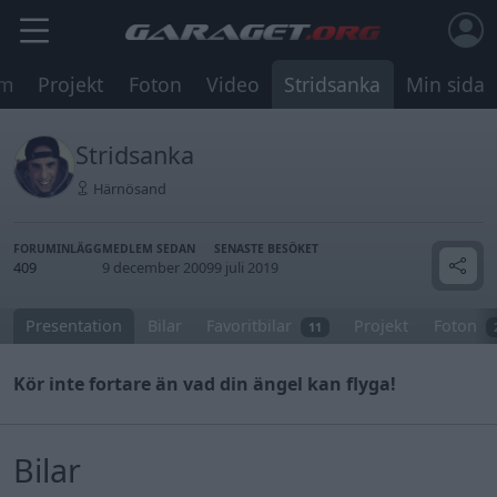
um
Projekt
Foton
Video
Stridsanka
Min sida
Stridsanka
Härnösand
FORUMINLÄGG
MEDLEM SEDAN
SENASTE BESÖKET
409
9 december 2009
9 juli 2019
Presentation
Bilar
Favoritbilar
Projekt
Foton
11
Kör inte fortare än vad din ängel kan flyga!
Bilar