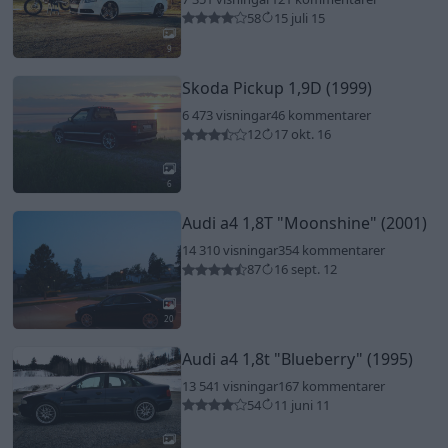
58
15 juli 15
9
Skoda Pickup 1,9D (1999)
6 473 visningar
46 kommentarer
12
17 okt. 16
6
Audi a4 1,8T
"Moonshine"
(2001)
14 310 visningar
354 kommentarer
87
16 sept. 12
20
Audi a4 1,8t
"Blueberry"
(1995)
13 541 visningar
167 kommentarer
54
11 juni 11