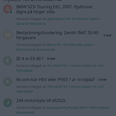
BMW 523i Touring E61, 2007. Hjulhuset
lägre på höger sida.
Senaste inlägget av
gabrieljsson för 36 minuter sedan
i
Generell felsökning
Bestyckningsfundering. Zenith INAT 35/40
1 svar
förgasare
Senaste inlägget av
Bjerre för 153 sekunder sedan
i
Motorteknik (Avancerad)
ID 4 vs EX 40 ?
6 svar
Senaste inlägget av
The-GOAT för 1 timme sedan
i
El- och
hybridbilar
Ni som kör HEV eller PHEV ? är ni nöjda?
2 svar
Senaste inlägget av
The-GOAT för 1 timme sedan
i
El- och
hybridbilar
244 motorbyte till d5252t
Senaste inlägget av
Jeppegaming fredag 00:53
i
Motorteknik
(Avancerad)