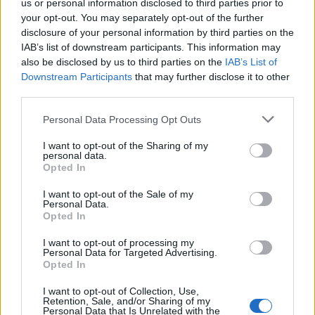
us or personal information disclosed to third parties prior to
Senaste inlägget av
Jeppegaming fredag 00:53
i
Motorteknik
your opt-out. You may separately opt-out of the further
(Avancerad)
disclosure of your personal information by third parties on the
IAB’s list of downstream participants. This information may
Passat -13 2.0tdi DSG Växellåda bråkar
10 svar
also be disclosed by us to third parties on the
IAB’s List of
Senaste inlägget av
The-GOAT torsdag 20:54
i
Generell
Downstream Participants
that may further disclose it to other
felsökning
third parties.
Senaste projektinläggen
Personal Data Processing Opt Outs
Vw 1956 oval prosjekt
12 svar
I want to opt-out of the Sharing of my
Senaste inlägget av
jarleb för 14 timmar sedan
i
Projekt
personal data.
Opted In
Puttelitens projekt Audi S2 Avant. Back
900 svar
to basic. + garagefix.
I want to opt-out of the Sale of my
Personal Data.
Senaste inlägget av
Putteliten fredag 22:10
i
Projekt
Opted In
Volkswagen Golf MK4 v6 4motion OEM++
I want to opt-out of processing my
14 svar
med JDM inspiration.
Personal Data for Targeted Advertising.
Opted In
Senaste inlägget av
Stol3n_Identity fredag 10:06
i
Projekt
Manta b som ska räddas (kaross eller
I want to opt-out of Collection, Use,
122 svar
Retention, Sale, and/or Sharing of my
delar sökes)
Personal Data that Is Unrelated with the