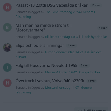
Passat -13 2.0tdi DSG Växellåda bråkar
10 svar
Senaste inlägget av
The-GOAT torsdag 20:54
i
Generell
felsökning
Man man ha mindre ström till
4 svar
Motorvärmare?
Senaste inlägget av
BilFixare torsdag 14:37
i
El- och hybridbilar
Slipa och polera rinningar
4 svar
Senaste inlägget av
turboblondie tisdag 14:22
i
Bilvård och
biltvätt
Fälg till Husqvarna Novolett 1955
2 svar
Senaste inlägget av
Mossan1 tisdag 19:42
i
Övriga fordon
Övertryck i vevhus, Volvo 940 b230fk
1 svar
Senaste inlägget av
Mossan1 onsdag 11:07
i
Generell
felsökning
Gå till forumet