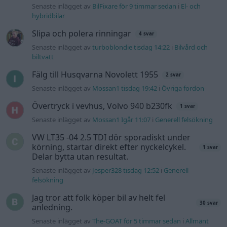
Senaste inlägget av
BilFixare för 9 timmar sedan
i
El- och
hybridbilar
Slipa och polera rinningar
4 svar
Senaste inlägget av
turboblondie tisdag 14:22
i
Bilvård och
biltvätt
Fälg till Husqvarna Novolett 1955
2 svar
Senaste inlägget av
Mossan1 tisdag 19:42
i
Övriga fordon
Övertryck i vevhus, Volvo 940 b230fk
1 svar
Senaste inlägget av
Mossan1 Igår 11:07
i
Generell felsökning
VW LT35 -04 2.5 TDI dör sporadiskt under
körning, startar direkt efter nyckelcykel.
1 svar
Delar bytta utan resultat.
Senaste inlägget av
Jesper328 tisdag 12:52
i
Generell
felsökning
Jag tror att folk köper bil av helt fel
30 svar
anledning.
Senaste inlägget av
The-GOAT för 5 timmar sedan
i
Allmänt