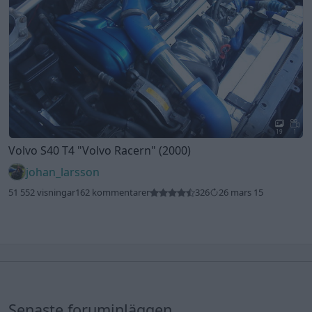
19
1
Volvo S40 T4
"Volvo Racern"
(2000)
johan_larsson
51 552 visningar
162 kommentarer
326
26 mars 15
Senaste foruminläggen