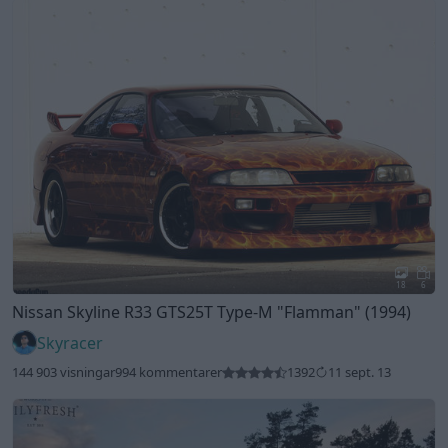
18
6
Nissan Skyline R33 GTS25T Type-M
"Flamman"
(1994)
Skyracer
144 903 visningar
994 kommentarer
1392
11 sept. 13