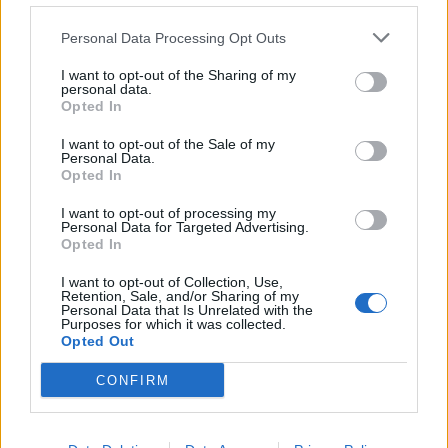
Senaste projektinläggen
Personal Data Processing Opt Outs
Manta b som ska räddas (kaross eller
122 svar
delar sökes)
I want to opt-out of the Sharing of my
personal data.
Senaste inlägget av
Tyfors för 20 minuter sedan
i
Projekt
Opted In
Huggern goes big block with 427 ZL-1!
551 svar
I want to opt-out of the Sale of my
Personal Data.
Senaste inlägget av
hugger69 för 44 minuter sedan
i
Projekt
Opted In
Camaro som bruksbil?!
57 svar
I want to opt-out of processing my
Senaste inlägget av
Ev_volvo142 för 1 timme sedan
i
Projekt
Personal Data for Targeted Advertising.
Opted In
Volkswagen split bus t1 1962
2559 svar
I want to opt-out of Collection, Use,
Senaste inlägget av
Dr_snuggels för 2 timmar sedan
i
Projekt
Retention, Sale, and/or Sharing of my
Personal Data that Is Unrelated with the
Golf Mk2 16v Turbo
137 svar
Purposes for which it was collected.
Opted Out
Senaste inlägget av
16vt4m för 3 timmar sedan
i
Projekt
Vw 1956 oval prosjekt
CONFIRM
11 svar
Senaste inlägget av
jarleb för 6 timmar sedan
i
Projekt
Volkswagen Golf MK4 v6 4motion OEM++