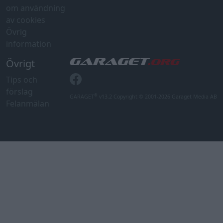
om användning
av cookies
Övrig
information
Övrigt
Tips och
förslag
®
GARAGET
v13.2 Copyright © 2001-2026 Garaget Media AB
Felanmälan