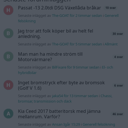
Passat -13 2.0tdi DSG Växellåda bråkar
10 svar
Senaste inlägget av
The-GOAT för 2 timmar sedan
i
Generell
felsökning
Jag tror att folk köper bil av helt fel
30 svar
anledning.
Senaste inlägget av
The-GOAT för 5 timmar sedan
i
Allmänt
Man man ha mindre ström till
4 svar
Motorvärmare?
Senaste inlägget av
BilFixare för 9 timmar sedan
i
El- och
hybridbilar
Inget bromstryck efter byte av bromsok
6 svar
(Golf V 1.6)
Senaste inlägget av
jaka54 för 13 timmar sedan
i
Chassi,
bromsar, transmission och däck
Kia Ceed 2017 batteritorsk med jämna
46 svar
mellanrum. Varför?
Senaste inlägget av
Ansan Igår 15:29
i
Generell felsökning