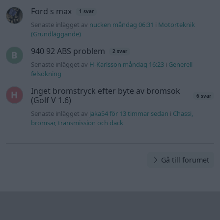
Ford s max
1 svar
Senaste inlägget av
nucken måndag 06:31
i
Motorteknik
(Grundläggande)
940 92 ABS problem
2 svar
Senaste inlägget av
H-Karlsson måndag 16:23
i
Generell
felsökning
Inget bromstryck efter byte av bromsok
6 svar
(Golf V 1.6)
Senaste inlägget av
jaka54 för 13 timmar sedan
i
Chassi,
bromsar, transmission och däck
Gå till forumet