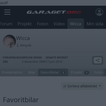
asdf
Forum
Projekt
Foton
Video
Wicca
Min sida
Wicca
Alingsås
FORUMINLÄGG
MEDLEM SEDAN
SENASTE BESÖKET
886
3 december 2006
17 juni 2019
Presentation
Bilar
Favoritbilar
Projekt
Foton
3
1
Sortera alfabetiskt
Favoritbilar