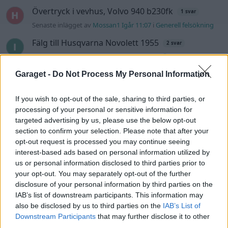
Övertryck i vevhus, Volvo 940 b230fk
1 svar
Senaste inlägget av
Mossan1 Igår 11:07
i
Generell felsökning
Fälg till Husqvarna Novolett 1955
2 svar
Senaste inlägget av
Mossan1 tisdag 19:42
i
Övriga fordon
Slipa och polera rinningar
Garaget -
Do Not Process My Personal Information
4 svar
Senaste inlägget av
turboblondie tisdag 14:22
i
Bilvård och
biltvätt
If you wish to opt-out of the sale, sharing to third parties, or
processing of your personal or sensitive information for
VW LT35 -04 2.5 TDI dör sporadiskt under
targeted advertising by us, please use the below opt-out
körning, startar direkt efter nyckelcykel.
1 svar
section to confirm your selection. Please note that after your
Delar bytta utan resultat.
opt-out request is processed you may continue seeing
Senaste inlägget av
Jesper328 tisdag 12:52
i
Generell
interest-based ads based on personal information utilized by
felsökning
us or personal information disclosed to third parties prior to
your opt-out. You may separately opt-out of the further
Insignia 2018 - Tänkte byta
disclosure of your personal information by third parties on the
centerhögtalaren med blir lite
6 svar
konfunderad över kopplingarna.
IAB’s list of downstream participants. This information may
also be disclosed by us to third parties on the
IAB’s List of
Senaste inlägget av
MammDiin måndag 23:11
i
Billjud och
Downstream Participants
that may further disclose it to other
multimedia
third parties.