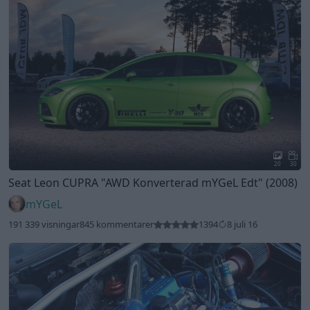
20
30
Seat Leon CUPRA
"AWD Konverterad mYGeL Edt"
(2008)
mYGeL
191 339 visningar
845 kommentarer
1394
8 juli 16