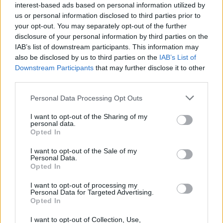
interest-based ads based on personal information utilized by
Senaste inlägget av
The-GOAT för 2 timmar sedan
i
Off topic
us or personal information disclosed to third parties prior to
your opt-out. You may separately opt-out of the further
Jag tror att folk köper bil av helt fel
31 svar
anledning.
disclosure of your personal information by third parties on the
IAB’s list of downstream participants. This information may
Senaste inlägget av
Mossan1 för 3 timmar sedan
i
Allmänt
also be disclosed by us to third parties on the
IAB’s List of
244 motorbyte till d5252t
Downstream Participants
that may further disclose it to other
third parties.
Senaste inlägget av
Jeppegaming för 12 timmar sedan
i
Motorteknik (Avancerad)
Personal Data Processing Opt Outs
Passat -13 2.0tdi DSG Växellåda bråkar
10 svar
I want to opt-out of the Sharing of my
Senaste inlägget av
The-GOAT för 16 timmar sedan
i
Generell
personal data.
felsökning
Opted In
Man man ha mindre ström till
I want to opt-out of the Sale of my
4 svar
Motorvärmare?
Personal Data.
Opted In
Senaste inlägget av
BilFixare för 22 timmar sedan
i
El- och
hybridbilar
I want to opt-out of processing my
Personal Data for Targeted Advertising.
Inget bromstryck efter byte av bromsok
Opted In
6 svar
(Golf V 1.6)
I want to opt-out of Collection, Use,
Senaste inlägget av
jaka54 Igår 09:48
i
Chassi, bromsar,