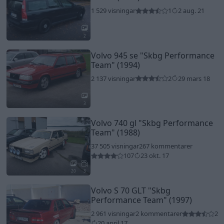
1 529 visningar
1
2 aug. 21
2
Volvo 945 se
"Skbg Performance
Team"
(1994)
2 137 visningar
2
29 mars 18
3
Volvo 740 gl
"Skbg Performance
Team"
(1988)
37 505 visningar
267 kommentarer
107
23 okt. 17
20
3
Volvo S 70 GLT
"Skbg
Performance Team"
(1997)
2 961 visningar
2 kommentarer
2
20 april 17