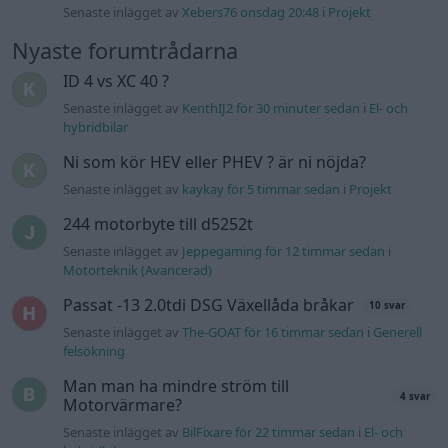
Senaste inlägget av
Xebers76 onsdag 20:48
i
Projekt
Nyaste forumtrådarna
ID 4 vs XC 40 ?
Senaste inlägget av
KenthIJ2 för 30 minuter sedan
i
El- och
hybridbilar
Ni som kör HEV eller PHEV ? är ni nöjda?
Senaste inlägget av
kaykay för 5 timmar sedan
i
Projekt
244 motorbyte till d5252t
Senaste inlägget av
Jeppegaming för 12 timmar sedan
i
Motorteknik (Avancerad)
Passat -13 2.0tdi DSG Växellåda bråkar
10 svar
Senaste inlägget av
The-GOAT för 16 timmar sedan
i
Generell
felsökning
Man man ha mindre ström till
4 svar
Motorvärmare?
Senaste inlägget av
BilFixare för 22 timmar sedan
i
El- och