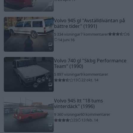
5
Volvo 945 gl
"Avställdiväntan på
bättre tider"
(1991)
5 334 visningar
7 kommentarer
6
14 juni 16
12
Volvo 740 gl
"Skbg Performance
Team"
(1990)
5 897 visningar
9 kommentarer
13
22 okt. 14
10
Volvo 945 ltt
"18 tums
vinterdäck"
(1996)
9 360 visningar
60 kommentarer
23
13 feb. 14
14