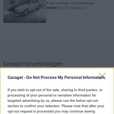
9 226 visningar
14 kommentarer
17
25 mars 11
11
Senaste foruminläggen
ID 4 vs XC 40 ?
Garaget -
Do Not Process My Personal Information
Senaste inlägget av
KenthIJ2 för 30 minuter sedan
i
El- och
hybridbilar
If you wish to opt-out of the sale, sharing to third parties, or
Ford Mustang e Mac 2023
4 svar
processing of your personal or sensitive information for
Senaste inlägget av
KenthIJ2 för 33 minuter sedan
i
El- och
targeted advertising by us, please use the below opt-out
hybridbilar
section to confirm your selection. Please note that after your
opt-out request is processed you may continue seeing
Detta köpte jag nyss-tråden
9734 svar