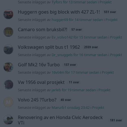
Senaste inlägget av
Tyfors för 13 timmar sedan
i
Projekt
Huggern goes big block with 427 ZL-1!
551 svar
Senaste inlägget av
hugger69 för 14 timmar sedan
i
Projekt
Camaro som bruksbil?!
57 svar
Senaste inlägget av
Ev_volvo142 för 15 timmar sedan
i
Projekt
Volkswagen split bus t1 1962
2559 svar
Senaste inlägget av
Dr_snuggels för 16 timmar sedan
i
Projekt
Golf Mk2 16v Turbo
137 svar
Senaste inlägget av
16vt4m för 17 timmar sedan
i
Projekt
Vw 1956 oval prosjekt
11 svar
Senaste inlägget av
jarleb för 19 timmar sedan
i
Projekt
Volvo 245 ?Turbo?
40 svar
Senaste inlägget av
Marurb1 onsdag 23:42
i
Projekt
Renovering av en Honda Civic Aerodeck
181 svar
VTi