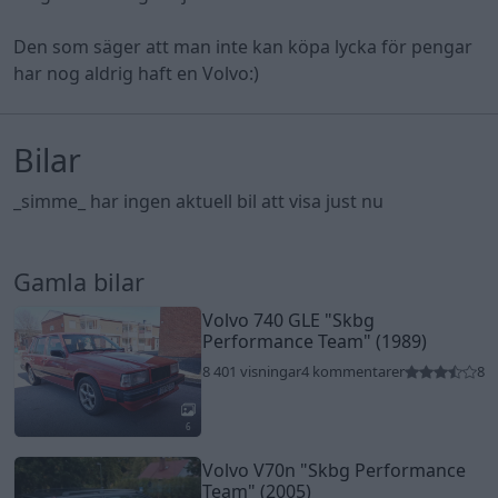
Den som säger att man inte kan köpa lycka för pengar
har nog aldrig haft en Volvo:)
Bilar
_simme_ har ingen aktuell bil att visa just nu
Gamla bilar
Volvo 740 GLE
"Skbg
Performance Team"
(1989)
8 401 visningar
4 kommentarer
8
6
Volvo V70n
"Skbg Performance
Team"
(2005)