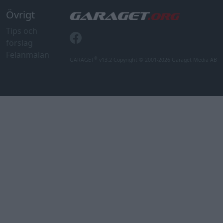
Övrigt
Tips och
förslag
Felanmälan
®
GARAGET
v13.2 Copyright © 2001-2026 Garaget Media AB