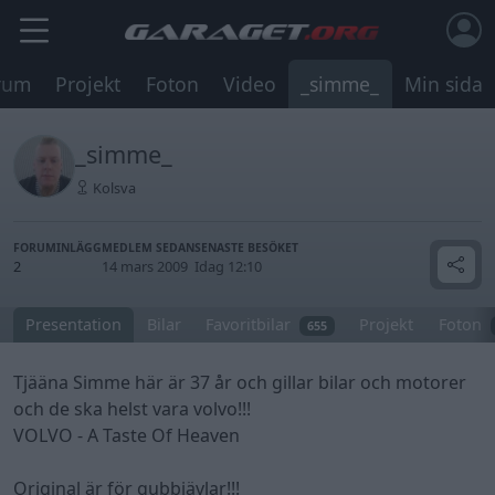
rum
Projekt
Foton
Video
_simme_
Min sida
_simme_
Kolsva
FORUMINLÄGG
MEDLEM SEDAN
SENASTE BESÖKET
2
14 mars 2009
Idag 12:10
Presentation
Bilar
Favoritbilar
Projekt
Foton
655
Tjääna Simme här är 37 år och gillar bilar och motorer
och de ska helst vara volvo!!!
VOLVO - A Taste Of Heaven
Original är för gubbjävlar!!!