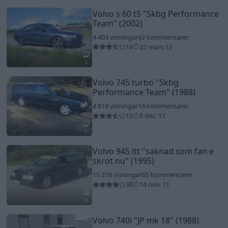
Volvo s 60 t5
"Skbg Performance
Team"
(2002)
4 403 visningar
42 kommentarer
16
22 mars 13
6
Volvo 745 turbo
"Skbg
Performance Team"
(1988)
4 818 visningar
14 kommentarer
12
8 dec. 11
6
Volvo 945 ltt
"saknad som fan e
skrot nu"
(1995)
15 218 visningar
65 kommentarer
38
14 nov. 11
18
Volvo 740i
"JP mk 18"
(1988)