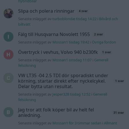
hybridbilar
Slipa och polera rinningar
4 svar
Senaste inlägget av
turboblondie tisdag 14:22
i
Bilvård och
biltvätt
Fälg till Husqvarna Novolett 1955
2 svar
Senaste inlägget av
Mossan1 tisdag 19:42
i
Övriga fordon
Övertryck i vevhus, Volvo 940 b230fk
1 svar
Senaste inlägget av
Mossan1 onsdag 11:07
i
Generell
felsökning
VW LT35 -04 2.5 TDI dör sporadiskt under
körning, startar direkt efter nyckelcykel.
1 svar
Delar bytta utan resultat.
Senaste inlägget av
Jesper328 tisdag 12:52
i
Generell
felsökning
Jag tror att folk köper bil av helt fel
31 svar
anledning.
Senaste inlägget av
Mossan1 för 3 timmar sedan
i
Allmänt