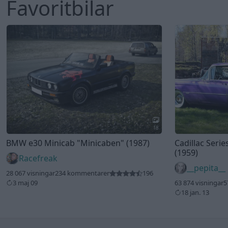
Favoritbilar
18
BMW e30 Minicab
"Minicaben"
(1987)
Cadillac Seri
(1959)
Racefreak
__pepita__
28 067 visningar
234 kommentarer
196
3 maj 09
63 874 visningar
5
18 jan. 13