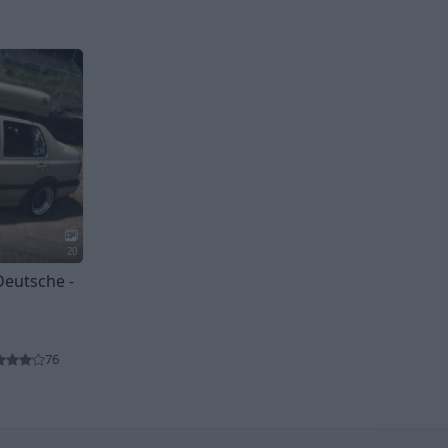
20
Deutsche -
76