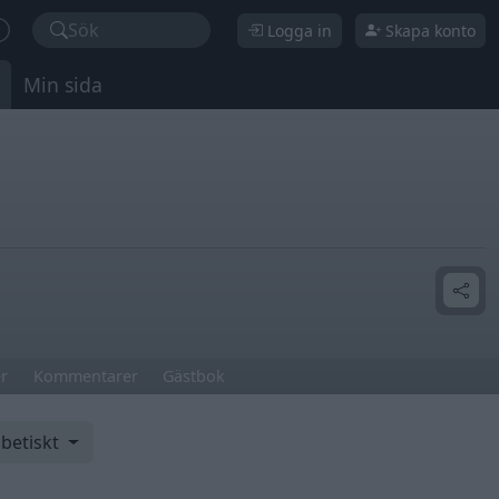
Sök
Logga in
Skapa konto
Min sida
r
Kommentarer
Gästbok
abetiskt