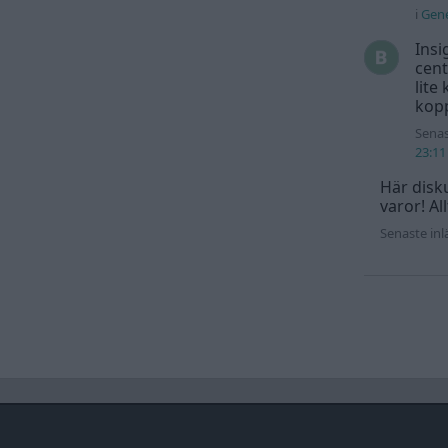
i
Gene
Insi
cent
lite
kopp
Senas
23:11
Här disku
varor! Al
Senaste in