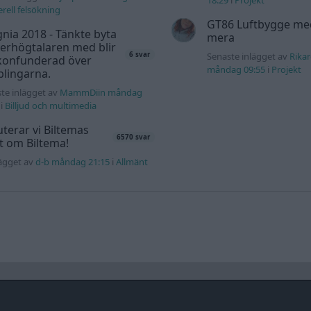
18:29
i
Projekt
rell felsökning
GT86 Luftbygge me
gnia 2018 - Tänkte byta
mera
erhögtalaren med blir
6 svar
Senaste inlägget av
Rika
 konfunderad över
måndag 09:55
i
Projekt
lingarna.
te inlägget av
MammDiin måndag
i
Billjud och multimedia
terar vi Biltemas
6570 svar
lt om Biltema!
lägget av
d-b måndag 21:15
i
Allmänt