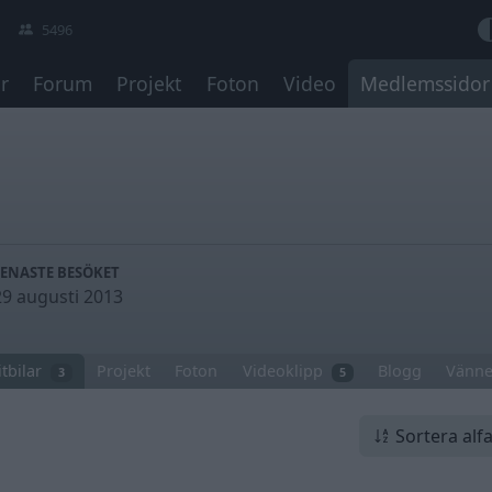
5496
r
Forum
Projekt
Foton
Video
Medlemssidor
SENASTE BESÖKET
29 augusti 2013
tbilar
Projekt
Foton
Videoklipp
Blogg
Vänne
3
5
Sortera alf