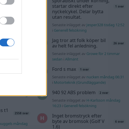
äddas
sporadiskt under körning,
120 svar
sökes)
startar direkt efter
1 svar
nyckelcykel. Delar bytta
s för 20 timmar
utan resultat.
Senaste inlägget av
Jesper328 tisdag 12:52
l?!
i
Generell felsökning
56 svar
lvo142 Igår 09:02
Jag tror att folk köper bil
26 svar
av helt fel anledning.
tids
Senaste inlägget av
Growe för 2 timmar
46 svar
sedan
i
Allmänt
nRutegard tisdag
Ford s max
1 svar
Senaste inlägget av
nucken måndag 06:31
ering
i
Motorteknik (Grundläggande)
848 svar
940 92 ABS problem
2 svar
olvo142 måndag
Senaste inlägget av
H-Karlsson måndag
16:23
i
Generell felsökning
s t1
2558 svar
Inget bromstryck efter
byte av bromsok (Golf V
6 svar
nuggels måndag
1.6)