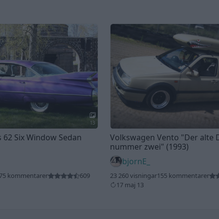
13
es 62 Six Window Sedan
Volkswagen Vento
"Der alte 
nummer zwei"
(1993)
bjornE_
75 kommentarer
609
23 260 visningar
155 kommentarer
17 maj 13