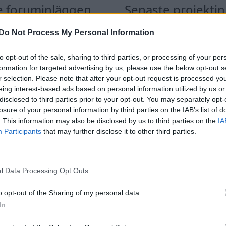
e foruminläggen
Senaste projekti
 man ha mindre ström
Volkswagen Golf M
3 svar
Do Not Process My Personal Information
 Motorvärmare?
4motion OEM++ me
inspiration.
te inlägget av
Growe för 2 timmar
to opt-out of the sale, sharing to third parties, or processing of your per
n
i
El- och hybridbilar
Senaste inlägget av
Stol3
minuter sedan
i
Projekt
formation for targeted advertising by us, please use the below opt-out s
tror att folk köper bil
r selection. Please note that after your opt-out request is processed y
26 svar
elt fel anledning.
Volvo 245 ?Turbo?
eing interest-based ads based on personal information utilized by us or
te inlägget av
Growe för 2 timmar
Senaste inlägget av
Maru
disclosed to third parties prior to your opt-out. You may separately opt-
n
i
Allmänt
sedan
i
Projekt
losure of your personal information by third parties on the IAB’s list of
. This information may also be disclosed by us to third parties on the
IA
t bromstryck efter
Renovering av en 
Participants
that may further disclose it to other third parties.
 av bromsok (Golf V
Civic Aerodeck VTi
6 svar
Senaste inlägget av
Xeber
te inlägget av
jaka54 för 4 timmar
timmar sedan
i
Projekt
n
i
Chassi, bromsar, transmission och
l Data Processing Opt Outs
Antikrundan på 4 hj
Ford Model T 1923
o opt-out of the Sharing of my personal data.
Ceed 2017
Senaste inlägget av
Xeber
eritorsk med jämna
In
46 svar
timmar sedan
i
Projekt
anrum. Varför?