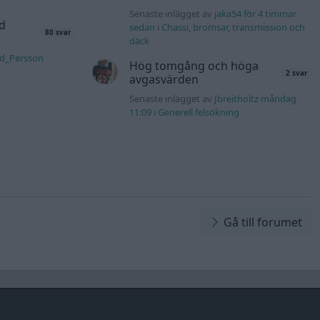
Senaste inlägget av
jaka54 för 4 timmar
d
sedan
i
Chassi, bromsar, transmission och
80 svar
däck
rd_Persson
Hög tomgång och höga
2 svar
avgasvärden
Senaste inlägget av
Jbreitholtz måndag
11:09
i
Generell felsökning
Gå till forumet