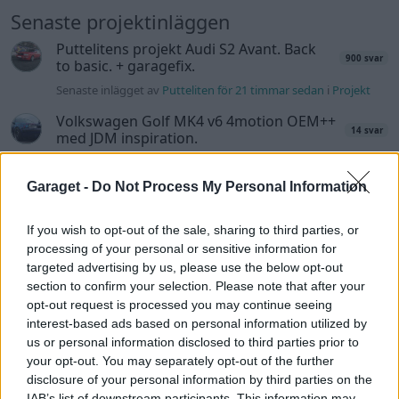
Senaste projektinläggen
Puttelitens projekt Audi S2 Avant. Back
900 svar
to basic. + garagefix.
Senaste inlägget av
Putteliten för 21 timmar sedan
i
Projekt
Volkswagen Golf MK4 v6 4motion OEM++
14 svar
med JDM inspiration.
Senaste inlägget av
Stol3n_Identity Igår 10:06
i
Projekt
Garaget -
Do Not Process My Personal Information
Manta b som ska räddas (kaross eller
122 svar
delar sökes)
If you wish to opt-out of the sale, sharing to third parties, or
Senaste inlägget av
Tyfors torsdag 23:25
i
Projekt
processing of your personal or sensitive information for
Huggern goes big block with 427 ZL-1!
targeted advertising by us, please use the below opt-out
551 svar
section to confirm your selection. Please note that after your
Senaste inlägget av
hugger69 torsdag 23:01
i
Projekt
opt-out request is processed you may continue seeing
Camaro som bruksbil?!
57 svar
interest-based ads based on personal information utilized by
us or personal information disclosed to third parties prior to
Senaste inlägget av
Ev_volvo142 torsdag 22:10
i
Projekt
your opt-out. You may separately opt-out of the further
Volkswagen split bus t1 1962
2559 svar
disclosure of your personal information by third parties on the
IAB’s list of downstream participants. This information may