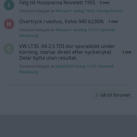
Fälg till Husqvarna Novolett 1955
2 svar
Senaste inlägget av
Mossan1 tisdag 19:42
i
Övriga fordon
Övertryck i vevhus, Volvo 940 b230fk
1 svar
Senaste inlägget av
Mossan1 onsdag 11:07
i
Generell
felsökning
VW LT35 -04 2.5 TDI dör sporadiskt under
körning, startar direkt efter nyckelcykel.
1 svar
Delar bytta utan resultat.
Senaste inlägget av
Jesper328 tisdag 12:52
i
Generell
felsökning
Gå till forumet