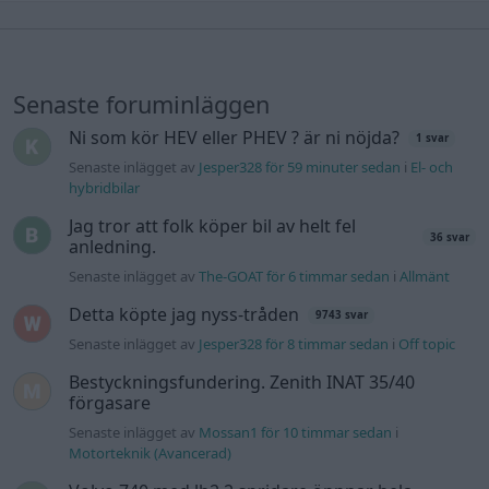
Senaste foruminläggen
Ni som kör HEV eller PHEV ? är ni nöjda?
1 svar
Senaste inlägget av
Jesper328 för 59 minuter sedan
i
El- och
hybridbilar
Jag tror att folk köper bil av helt fel
36 svar
anledning.
Senaste inlägget av
The-GOAT för 6 timmar sedan
i
Allmänt
Detta köpte jag nyss-tråden
9743 svar
Senaste inlägget av
Jesper328 för 8 timmar sedan
i
Off topic
Bestyckningsfundering. Zenith INAT 35/40
förgasare
Senaste inlägget av
Mossan1 för 10 timmar sedan
i
Motorteknik (Avancerad)