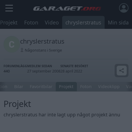
Projekt
Foton
Video
chryslerstratus
Min sida
chryslerstratus
Någonstans i Sverige
FORUMINLÄGG
MEDLEM SEDAN
SENASTE BESÖKET
440
27 september 2008
28 april 2022
tion
Bilar
Favoritbilar
Projekt
Foton
Videoklipp
Vä
Projekt
chryslerstratus har inte lagt upp något projekt ännu