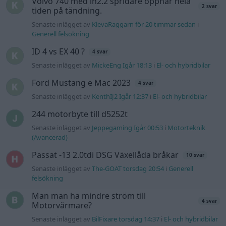
Volvo 740 med lh2.2 spridare öppnar hela
2 svar
tiden på tändning.
Senaste inlägget av
KlevaRaggarn för 20 timmar sedan
i
Generell felsökning
ID 4 vs EX 40 ?
4 svar
Senaste inlägget av
MickeEng Igår 18:13
i
El- och hybridbilar
Ford Mustang e Mac 2023
4 svar
Senaste inlägget av
KenthIJ2 Igår 12:37
i
El- och hybridbilar
244 motorbyte till d5252t
Senaste inlägget av
Jeppegaming Igår 00:53
i
Motorteknik
(Avancerad)
Passat -13 2.0tdi DSG Växellåda bråkar
10 svar
Senaste inlägget av
The-GOAT torsdag 20:54
i
Generell
felsökning
Man man ha mindre ström till
4 svar
Motorvärmare?
Senaste inlägget av
BilFixare torsdag 14:37
i
El- och hybridbilar