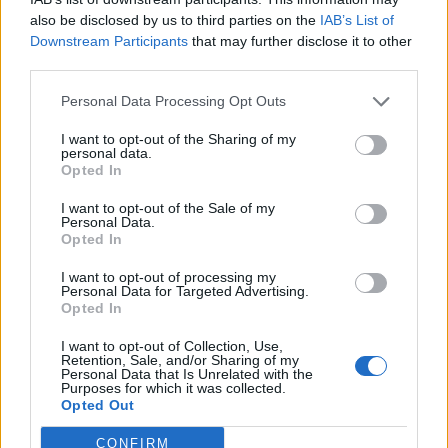
Senaste inlägget av
Dr_snuggels torsdag 21:09
i
Projekt
also be disclosed by us to third parties on the
IAB’s List of
Golf Mk2 16v Turbo
137 svar
Downstream Participants
that may further disclose it to other
third parties.
Senaste inlägget av
16vt4m torsdag 19:51
i
Projekt
Vw 1956 oval prosjekt
11 svar
Personal Data Processing Opt Outs
Senaste inlägget av
jarleb torsdag 17:26
i
Projekt
I want to opt-out of the Sharing of my
personal data.
Volvo 245 ?Turbo?
40 svar
Opted In
Senaste inlägget av
Marurb1 onsdag 23:42
i
Projekt
I want to opt-out of the Sale of my
Renovering av en Honda Civic Aerodeck
Personal Data.
181 svar
VTi
Opted In
Senaste inlägget av
Xebers76 onsdag 20:48
i
Projekt
I want to opt-out of processing my
Personal Data for Targeted Advertising.
Nyaste forumtrådarna
Opted In
Bestyckningsfundering. Zenith INAT 35/40
I want to opt-out of Collection, Use,
förgasare
Retention, Sale, and/or Sharing of my
Personal Data that Is Unrelated with the
Senaste inlägget av
Mossan1 för 10 timmar sedan
i
Purposes for which it was collected.
Motorteknik (Avancerad)
Opted Out
ID 4 vs EX 40 ?
4 svar
CONFIRM