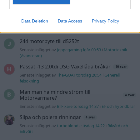
Senaste inlägget av
MickeEng Igår 18:13
i
El- och hybridbilar
Ni som kör HEV eller PHEV ? är ni nöjda?
1 svar
Data Deletion
Data Access
Privacy Policy
Senaste inlägget av
Jesper328 för 59 minuter sedan
i
El- och
hybridbilar
244 motorbyte till d5252t
Senaste inlägget av
Jeppegaming Igår 00:53
i
Motorteknik
(Avancerad)
Passat -13 2.0tdi DSG Växellåda bråkar
10 svar
Senaste inlägget av
The-GOAT torsdag 20:54
i
Generell
felsökning
Man man ha mindre ström till
4 svar
Motorvärmare?
Senaste inlägget av
BilFixare torsdag 14:37
i
El- och hybridbilar
Slipa och polera rinningar
4 svar
Senaste inlägget av
turboblondie tisdag 14:22
i
Bilvård och
biltvätt