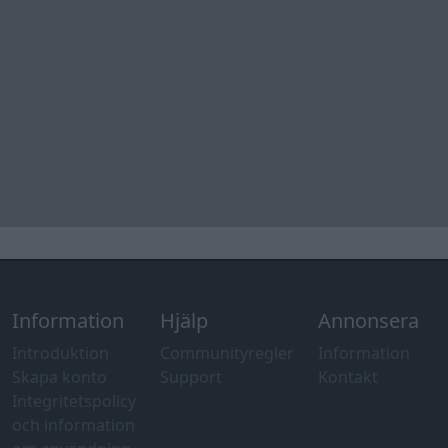
Information
Hjälp
Annonsera
Introduktion
Communityregler
Information
Skapa konto
Support
Kontakt
Integritetspolicy
och information
om användning
av cookies
Övrig
information
Övrigt
Tips och
förslag
Felanmälan
®
GARAGET
v13.2 Copyright © 2001-2026 Garaget Media AB