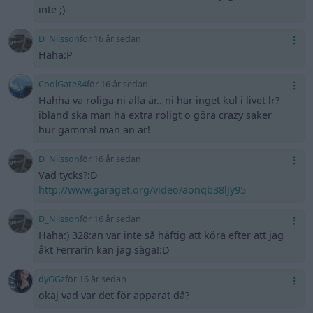
inte ;)
D_Nilsson
för 16 år sedan
Haha:P
CoolGate84
för 16 år sedan
Hahha va roliga ni alla är.. ni har inget kul i livet lr?
ibland ska man ha extra roligt o göra crazy saker
hur gammal man än är!
D_Nilsson
för 16 år sedan
Vad tycks?:D
http://www.garaget.org/video/aonqb38ljy95
D_Nilsson
för 16 år sedan
Haha:) 328:an var inte så häftig att köra efter att jag
åkt Ferrarin kan jag säga!:D
dyGGz
för 16 år sedan
okaj vad var det för apparat då?