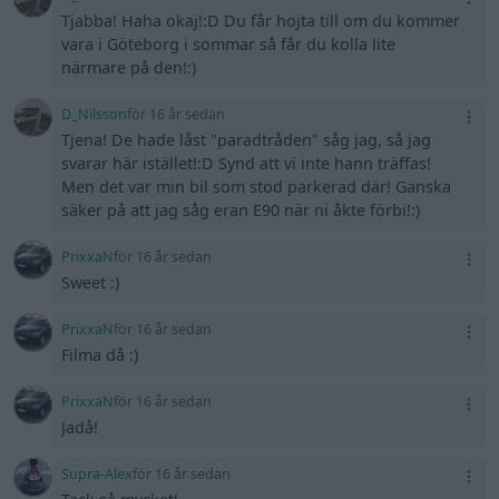
Tjabba! Haha okaj!:D Du får hojta till om du kommer
vara i Göteborg i sommar så får du kolla lite
närmare på den!:)
D_Nilsson
för 16 år sedan
Tjena! De hade låst "paradtråden" såg jag, så jag
svarar här istället!:D Synd att vi inte hann träffas!
Men det var min bil som stod parkerad där! Ganska
säker på att jag såg eran E90 när ni åkte förbi!:)
PrixxaN
för 16 år sedan
Sweet :)
PrixxaN
för 16 år sedan
Filma då :)
PrixxaN
för 16 år sedan
Jadå!
Supra-Alex
för 16 år sedan