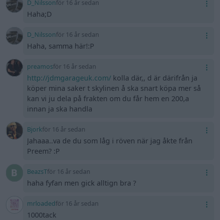
D_Nilsson
för 16 år sedan
Haha;D
D_Nilsson
för 16 år sedan
Haha, samma här!:P
preamos
för 16 år sedan
http://jdmgarageuk.com/
kolla där,, d är därifrån ja
köper mina saker t skylinen å ska snart köpa mer så
kan vi ju dela på frakten om du får hem en 200,a
innan ja ska handla
Bjork
för 16 år sedan
Jahaaa..va de du som låg i röven när jag åkte från
Preem? :P
BeazsT
för 16 år sedan
haha fyfan men gick alltign bra ?
mrloaded
för 16 år sedan
1000tack