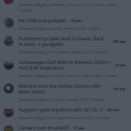
Manta b som ska räddas (kaross eller
122 svar
delar sökes)
Senaste inlägget av
Tyfors torsdag 23:25
i
Projekt
Huggern goes big block with 427 ZL-1!
551 svar
Senaste inlägget av
hugger69 torsdag 23:01
i
Projekt
Camaro som bruksbil?!
57 svar
Senaste inlägget av
Ev_volvo142 torsdag 22:10
i
Projekt
Volkswagen split bus t1 1962
2559 svar
Senaste inlägget av
Dr_snuggels torsdag 21:09
i
Projekt
Golf Mk2 16v Turbo
137 svar
Senaste inlägget av
16vt4m torsdag 19:51
i
Projekt
Nyaste forumtrådarna
Lambdasond tänds på högre varv
1 svar
Senaste inlägget av
Mossan1 för 11 timmar sedan
i
Generell
felsökning