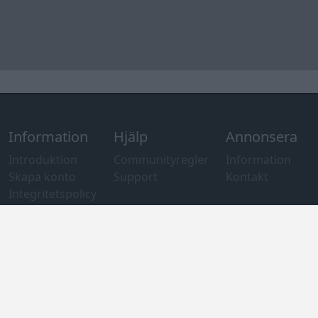
och information
om användning
av cookies
Övrig
information
Övrigt
Tips och
förslag
Felanmälan
®
GARAGET
v13.2 Copyright © 2001-2026 Garaget Media AB