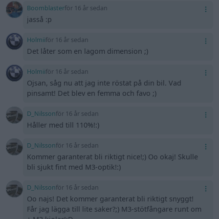
Boomblaster
för 16 år sedan
jasså :p
Holmii
för 16 år sedan
Det låter som en lagom dimension ;)
Holmii
för 16 år sedan
Ojsan, såg nu att jag inte röstat på din bil. Vad
pinsamt! Det blev en femma och favo ;)
D_Nilsson
för 16 år sedan
Håller med till 110%!:)
D_Nilsson
för 16 år sedan
Kommer garanterat bli riktigt nice!;) Oo okaj! Skulle
bli sjukt fint med M3-optik!:)
D_Nilsson
för 16 år sedan
Oo najs! Det kommer garanterat bli riktigt snyggt!
Får jag lägga till lite saker?;) M3-stötfångare runt om