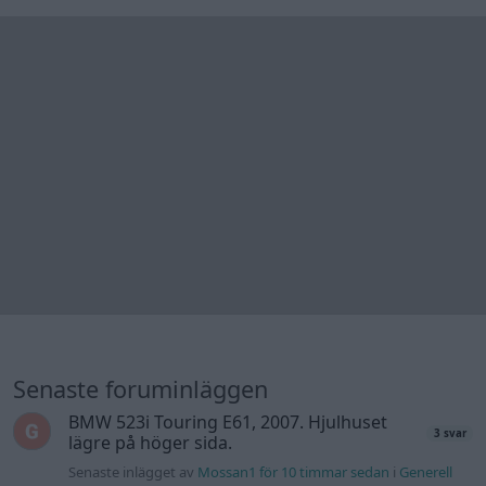
Senaste foruminläggen
BMW 523i Touring E61, 2007. Hjulhuset
3 svar
lägre på höger sida.
Senaste inlägget av
Mossan1 för 10 timmar sedan
i
Generell
felsökning
Lambdasond tänds på högre varv
1 svar
Senaste inlägget av
Mossan1 för 11 timmar sedan
i
Generell
felsökning
Ni som kör HEV eller PHEV ? är ni nöjda?
3 svar
Senaste inlägget av
Mossan1 för 15 timmar sedan
i
El- och
hybridbilar
Bestyckningsfundering. Zenith INAT 35/40
2 svar
förgasare
Senaste inlägget av
Mossan1 för 15 timmar sedan
i
Motorteknik (Avancerad)