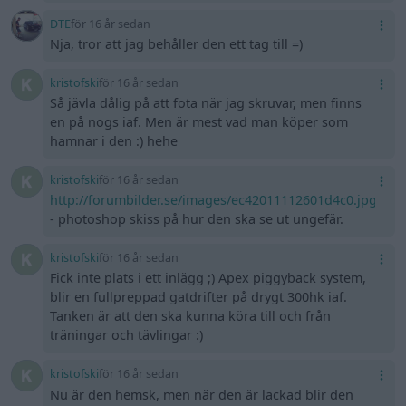
DTE
för 16 år sedan
Nja, tror att jag behåller den ett tag till =)
kristofski
för 16 år sedan
Så jävla dålig på att fota när jag skruvar, men finns
en på nogs iaf. Men är mest vad man köper som
hamnar i den :) hehe
kristofski
för 16 år sedan
http://forumbilder.se/images/ec42011112601d4c0.jpg
- photoshop skiss på hur den ska se ut ungefär.
kristofski
för 16 år sedan
Fick inte plats i ett inlägg ;) Apex piggyback system,
blir en fullpreppad gatdrifter på drygt 300hk iaf.
Tanken är att den ska kunna köra till och från
träningar och tävlingar :)
kristofski
för 16 år sedan
Nu är den hemsk, men när den är lackad blir den