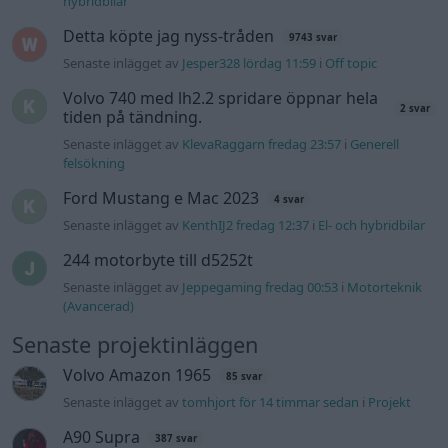
Senaste inlägget av
Jeppegaming fredag 00:53
i
Motorteknik
(Avancerad)
Senaste projektinläggen
Volvo Amazon 1965
85 svar
Senaste inlägget av
tomhjort för 14 timmar sedan
i
Projekt
A90 Supra
387 svar
Senaste inlägget av
Rikard_Persson för 17 timmar sedan
i
Projekt
Vw 1956 oval prosjekt
12 svar
Senaste inlägget av
jarleb lördag 21:29
i
Projekt
Puttelitens projekt Audi S2 Avant. Back
900 svar
to basic. + garagefix.
Senaste inlägget av
Putteliten fredag 22:10
i
Projekt
Volkswagen Golf MK4 v6 4motion OEM++
14 svar
med JDM inspiration.
Senaste inlägget av
Stol3n_Identity fredag 10:06
i
Projekt