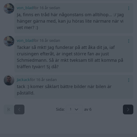
von_blad
för 16 år sedan
Ja, finns en tråd här någonstans om alltihop... :/ Jag
hänger gärna med, kan ju höras lite närmare när vi
vet mer? :)
von_blad
för 16 år sedan
Tackar så mkt! Jag funderar på att åka dit ja, iaf
cruisingen efteråt, är inget större fan av just
Schmiedmann. Så är mkt tveksam till att komma på
träffen tyvärr! Sj då?
Jackack
för 16 år sedan
tack :) komer såklart bättre bilder när bilen är
påställd.
Sida:
av 6