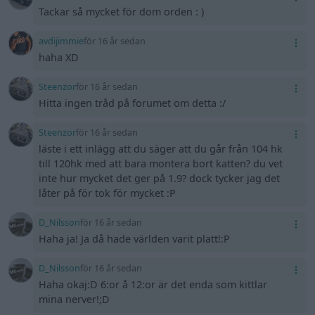
Tackar så mycket för dom orden : )
avdijimmie
för 16 år sedan
haha XD
Steenzor
för 16 år sedan
Hitta ingen tråd på forumet om detta :/
Steenzor
för 16 år sedan
läste i ett inlägg att du säger att du går från 104 hk
till 120hk med att bara montera bort katten? du vet
inte hur mycket det ger på 1.9? dock tycker jag det
låter på för tok för mycket :P
D_Nilsson
för 16 år sedan
Haha ja! Ja då hade världen varit platt!:P
D_Nilsson
för 16 år sedan
Haha okaj:D 6:or å 12:or är det enda som kittlar
mina nerver!;D