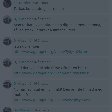
Spexarn
för 16 år sedan
Tackar, kul att du gillar den =)
D_Nilsson
för 16 år sedan
Man tackar!:D Jag hittade en digitalkamera hemma,
så jag stack ut direkt å filmade lite!:D
D_Nilsson
för 16 år sedan
Jag skickar igen!:)
http://www.garaget.org/video/7y0yxu28i1im
D_Nilsson
för 16 år sedan
Skit i den jag länkade först! Här är en bättre!:P
http://www.garaget.org/video/6nglthw00h5r
D_Nilsson
för 16 år sedan
Nu har jag fixat en ny film!:P Den är inte filmad med
mobil!:D
http://www.garaget.org/video/s4evqbyy0bwh
DarKMaNs
för 16 år sedan