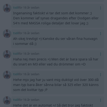
tsdi
för 16 år sedan
Ingenaning faktiskt vi tar det som det kommer ;)
Den kommer iaf synas dragandes efter Dodgen eller
S4'n med MASSA roliga detaljer det lovar jag ;)
tsdi
för 16 år sedan
Ah okej trevligt =) Kanske du ser våran fina husvagn
i sommar då ;)
tsdi
för 16 år sedan
Haha nej men precis =) Men det är bara spara så har
du snart en M3 eller vad du drömmer om =D
tsdi
för 16 år sedan
Hehe mjo jag har ju vant mig duktigt vid över 300 då
man typ bara åker sånna bilar så 325 eller 320 känns
som det kvittar typ ;P
tsdi
för 16 år sedan
Hehe det är en automat =/ Så det tror jag faktiskt