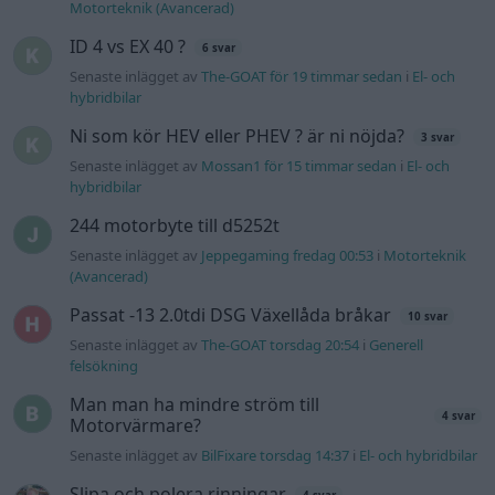
Passat -13 2.0tdi DSG Växellåda bråkar
10 svar
Senaste inlägget av
The-GOAT torsdag 20:54
i
Generell
felsökning
Man man ha mindre ström till
4 svar
Motorvärmare?
Senaste inlägget av
BilFixare torsdag 14:37
i
El- och hybridbilar
Slipa och polera rinningar
4 svar
Senaste inlägget av
turboblondie tisdag 14:22
i
Bilvård och
biltvätt
Fälg till Husqvarna Novolett 1955
2 svar
Senaste inlägget av
Mossan1 tisdag 19:42
i
Övriga fordon
Gå till forumet