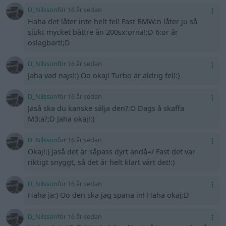
D_Nilsson
för 16 år sedan
Haha det låter inte helt fel! Fast BMW:n låter ju så
sjukt mycket bättre än 200sx:orna!:D 6:or är
oslagbart!;D
D_Nilsson
för 16 år sedan
Jaha vad najs!:) Oo okaj! Turbo är aldrig fel!:)
D_Nilsson
för 16 år sedan
Jaså ska du kanske sälja den?:O Dags å skaffa
M3:a?;D Jaha okaj!:)
D_Nilsson
för 16 år sedan
Okaj!:) Jaså det är såpass dyrt ändå=/ Fast det var
riktigt snyggt, så det är helt klart värt det!:)
D_Nilsson
för 16 år sedan
Haha ja:) Oo den ska jag spana in! Haha okaj:D
D_Nilsson
för 16 år sedan