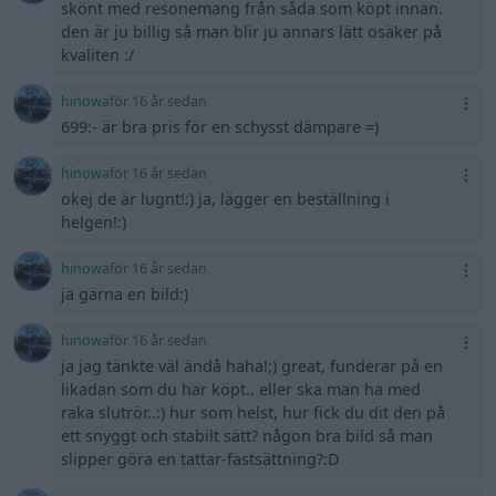
skönt med resonemang från såda som köpt innan.
den är ju billig så man blir ju annars lätt osäker på
kvaliten :/
hinowa
för 16 år sedan
699:- är bra pris för en schysst dämpare =)
hinowa
för 16 år sedan
okej de är lugnt!:) ja, lägger en beställning i
helgen!:)
hinowa
för 16 år sedan
ja gärna en bild:)
hinowa
för 16 år sedan
ja jag tänkte väl ändå haha!;) great, funderar på en
likadan som du har köpt.. eller ska man ha med
raka slutrör..:) hur som helst, hur fick du dit den på
ett snyggt och stabilt sätt? någon bra bild så man
slipper göra en tattar-fastsättning?:D