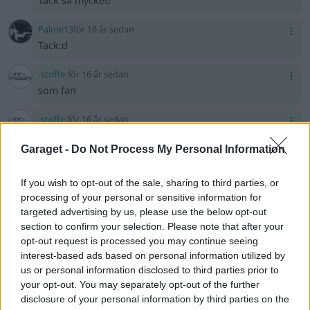
Tack så mycket!
Palme13
för 16 år sedan
Tack:d
-stoffe-
för 16 år sedan
som fan
-stoffe-
för 16 år sedan
vet hur det är har pajat två motorer med min :P
Garaget -
Do Not Process My Personal Information
Linderoth
för 16 år sedan
asså hehe tackar
If you wish to opt-out of the sale, sharing to third parties, or
processing of your personal or sensitive information for
rs2_joppe
för 16 år sedan
targeted advertising by us, please use the below opt-out
150
section to confirm your selection. Please note that after your
opt-out request is processed you may continue seeing
D_Nilsson
för 16 år sedan
interest-based ads based on personal information utilized by
Ja det tycker jag också! Riktigt snygg är den!:)
us or personal information disclosed to third parties prior to
your opt-out. You may separately opt-out of the further
disclosure of your personal information by third parties on the
D_Nilsson
för 16 år sedan