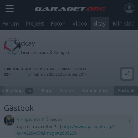
Forum
Projekt
Foton
Video
dcay
Min sida
dcay
Licenssvetsare
Smögen
FORUMINLÄGG
MEDLEM SEDAN
SENASTE BESÖKET
927
24 februari 2009
22 oktober 2017
Videoklipp
Blogg
Vänner
Kommentarer
Gästbok
21
Gästbok
Vikingson
för 14 år sedan
ngt o sträva efter ? =)
http://www.garaget.org/?
car=228469&image=2696236