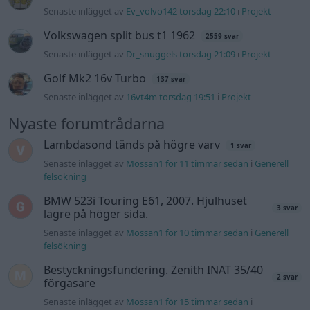
BMW 523i Touring E61, 2007. Hjulhuset
3 svar
lägre på höger sida.
Senaste inlägget av
Mossan1 för 10 timmar sedan
i
Generell
felsökning
Bestyckningsfundering. Zenith INAT 35/40
2 svar
förgasare
Senaste inlägget av
Mossan1 för 15 timmar sedan
i
Motorteknik (Avancerad)
ID 4 vs EX 40 ?
6 svar
Senaste inlägget av
The-GOAT för 19 timmar sedan
i
El- och
hybridbilar
Ni som kör HEV eller PHEV ? är ni nöjda?
3 svar
Senaste inlägget av
Mossan1 för 15 timmar sedan
i
El- och
hybridbilar
244 motorbyte till d5252t
Senaste inlägget av
Jeppegaming fredag 00:53
i
Motorteknik
(Avancerad)