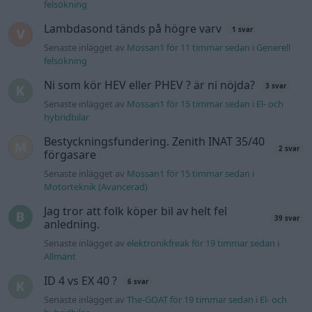
Jag tror att folk köper bil av helt fel
39 svar
anledning.
Senaste inlägget av
elektronikfreak för 19 timmar sedan
i
Allmänt
ID 4 vs EX 40 ?
6 svar
Senaste inlägget av
The-GOAT för 19 timmar sedan
i
El- och
hybridbilar
Detta köpte jag nyss-tråden
9743 svar
Senaste inlägget av
Jesper328 lördag 11:59
i
Off topic
Volvo 740 med lh2.2 spridare öppnar hela
2 svar
tiden på tändning.
Senaste inlägget av
KlevaRaggarn fredag 23:57
i
Generell
felsökning
Ford Mustang e Mac 2023
4 svar
Senaste inlägget av
KenthIJ2 fredag 12:37
i
El- och hybridbilar
244 motorbyte till d5252t