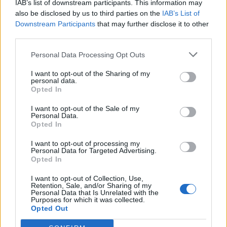
IAB’s list of downstream participants. This information may
Ja absolut!:) Ja att åka E90 är verkligen inte helt fel
also be disclosed by us to third parties on the
IAB’s List of
det heller!:)
Downstream Participants
that may further disclose it to other
third parties.
D_Nilsson
för 16 år sedan
Aj det var segt!=/ Hoppas du får ordning på
Personal Data Processing Opt Outs
grejerna!:)
I want to opt-out of the Sharing of my
D_Nilsson
för 16 år sedan
personal data.
Opted In
Haha ja:P Vad har du kvar att fixa med bilen till
träffen förresten?:)
I want to opt-out of the Sale of my
Personal Data.
D_Nilsson
för 16 år sedan
Opted In
Som du såg i filmen så är det x-antal rödljus!:S
I want to opt-out of processing my
Hoppas att det kommer gå smidigt när vi kör 1 maj.
Personal Data for Targeted Advertising.
I värsta fall om någon/några skulle fastna vid ett
Opted In
rödljus så får vi andra köra in till vägkanten, på med
varningsblinkers och vänta in dom:)
I want to opt-out of Collection, Use,
Retention, Sale, and/or Sharing of my
Personal Data that Is Unrelated with the
D_Nilsson
för 16 år sedan
Purposes for which it was collected.
Opted Out
Yes!:) Ja det kommer nog bli riktigt roligt! Får
hoppas på att vädret är fint också!:)