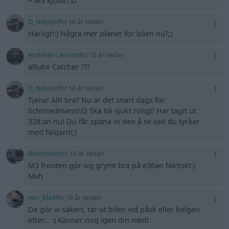
+ M3 kjolar!:D
D_Nilsson
för 16 år sedan
Härligt!:) Några mer planer för bilen nu?;)
Andreas-Larsson
för 16 år sedan
aRube Catcher ???
D_Nilsson
för 16 år sedan
Tjena! Allt bra? Nu är det snart dags för
Schmiedmann!:D Ska bli sjukt roligt! Har tagit ut
328:an nu! Du får spana in den å se vad du tycker
med fälgarn!;)
Berntsson
för 16 år sedan
M3 fronten gör sig grymt bra på e36an faktiskt:)
Mvh
von_blad
för 16 år sedan
De gör vi säkert, tar ut bilen vid påsk eller helgen
efter... :) Känner nog igen din med!