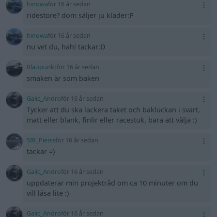
hinowa
för 16 år sedan
ridestore? dom säljer ju kläder:P
hinowa
för 16 år sedan
nu vet du, hah! tackar:D
Blaupunkt
för 16 år sedan
smaken är som baken
Galic_Andro
för 16 år sedan
Tycker att du ska lackera taket och bakluckan i svart,
matt eller blank, finlir eller racestuk, bara att välja :)
SIR_Pierre
för 16 år sedan
tackar =)
Galic_Andro
för 16 år sedan
uppdaterar min projektråd om ca 10 minuter om du
vill läsa lite :)
Galic_Andro
för 16 år sedan