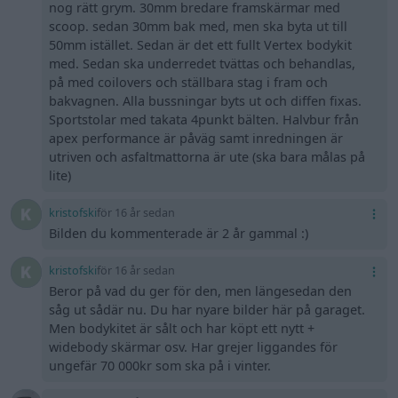
nog rätt grym. 30mm bredare framskärmar med
scoop. sedan 30mm bak med, men ska byta ut till
50mm istället. Sedan är det ett fullt Vertex bodykit
med. Sedan ska underredet tvättas och behandlas,
på med coilovers och ställbara stag i fram och
bakvagnen. Alla bussningar byts ut och diffen fixas.
Sportstolar med takata 4punkt bälten. Halvbur från
apex performance är påväg samt inredningen är
utriven och asfaltmattorna är ute (ska bara målas på
lite)
kristofski
för 16 år sedan
Bilden du kommenterade är 2 år gammal :)
kristofski
för 16 år sedan
Beror på vad du ger för den, men längesedan den
såg ut sådär nu. Du har nyare bilder här på garaget.
Men bodykitet är sålt och har köpt ett nytt +
widebody skärmar osv. Har grejer liggandes för
ungefär 70 000kr som ska på i vinter.