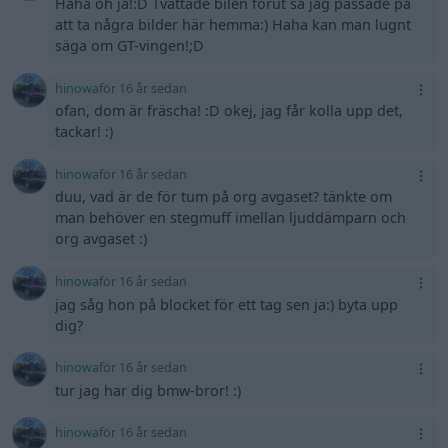
Haha oh ja!:D Tvättade bilen förut så jag passade på
att ta några bilder här hemma:) Haha kan man lugnt
säga om GT-vingen!;D
hinowa
för 16 år sedan
ofan, dom är fräscha! :D okej, jag får kolla upp det,
tackar! :)
hinowa
för 16 år sedan
duu, vad är de för tum på org avgaset? tänkte om
man behöver en stegmuff imellan ljuddämparn och
org avgaset :)
hinowa
för 16 år sedan
jag såg hon på blocket för ett tag sen ja:) byta upp
dig?
hinowa
för 16 år sedan
tur jag har dig bmw-bror! :)
hinowa
för 16 år sedan