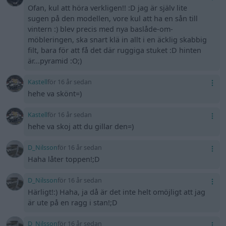
Ofan, kul att höra verkligen!! :D jag är själv lite
sugen på den modellen, vore kul att ha en sån till
vintern :) blev precis med nya baslåde-om-
möbleringen, ska snart klä in allt i en äcklig skabbig
filt, bara för att få det där ruggiga stuket :D hinten
är...pyramid :O;)
Kastell
för 16 år sedan
hehe va skönt=)
Kastell
för 16 år sedan
hehe va skoj att du gillar den=)
D_Nilsson
för 16 år sedan
Haha låter toppen!;D
D_Nilsson
för 16 år sedan
Härligt!:) Haha, ja då är det inte helt omöjligt att jag
är ute på en ragg i stan!;D
D_Nilsson
för 16 år sedan