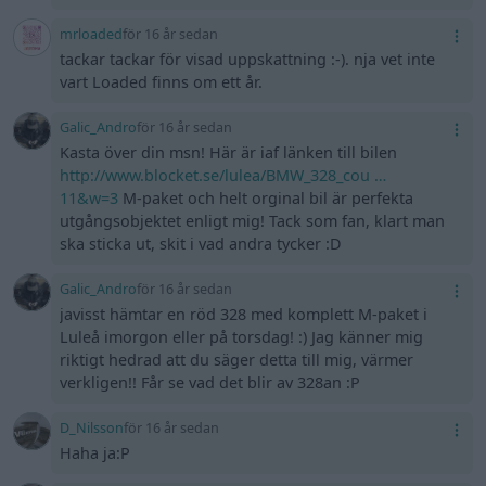
mrloaded
för 16 år sedan
tackar tackar för visad uppskattning :-). nja vet inte
vart Loaded finns om ett år.
Galic_Andro
för 16 år sedan
Kasta över din msn! Här är iaf länken till bilen
http://www.blocket.se/lulea/BMW_328_cou …
11&w=3
M-paket och helt orginal bil är perfekta
utgångsobjektet enligt mig! Tack som fan, klart man
ska sticka ut, skit i vad andra tycker :D
Galic_Andro
för 16 år sedan
javisst hämtar en röd 328 med komplett M-paket i
Luleå imorgon eller på torsdag! :) Jag känner mig
riktigt hedrad att du säger detta till mig, värmer
verkligen!! Får se vad det blir av 328an :P
D_Nilsson
för 16 år sedan
Haha ja:P