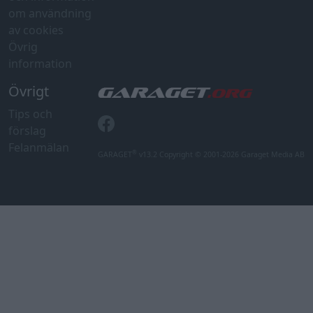
om användning
av cookies
Övrig
information
Övrigt
Tips och
förslag
Felanmälan
®
GARAGET
v13.2 Copyright © 2001-2026 Garaget Media AB