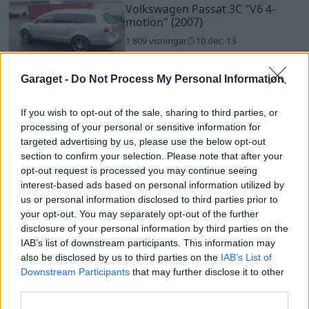
Volkswagen Passat 3C
"V6 4-
motion"
(2007)
1 809 visningar
10 dec. 13
5
Garaget -
Do Not Process My Personal Information
Ford Focus ST (2006)
If you wish to opt-out of the sale, sharing to third parties, or
1 416 visningar
21 nov. 13
processing of your personal or sensitive information for
targeted advertising by us, please use the below opt-out
section to confirm your selection. Please note that after your
3
opt-out request is processed you may continue seeing
interest-based ads based on personal information utilized by
Volvo V70 Classic (2007)
us or personal information disclosed to third parties prior to
3 185 visningar
1 kommentar
4
your opt-out. You may separately opt-out of the further
30 juli 13
disclosure of your personal information by third parties on the
IAB’s list of downstream participants. This information may
also be disclosed by us to third parties on the
IAB’s List of
4
Downstream Participants
that may further disclose it to other
third parties.
Volvo 965 (1996)
2 590 visningar
1
10 dec. 13