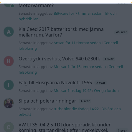
2 svar
Motorvärmare?
Senaste inlägget av
BilFixare för 7 timmar sedan
i
El- och
hybridbilar
Kia Ceed 2017 batteritorsk med jämna
46 svar
mellanrum. Varför?
Senaste inlägget av
Ansan för 11 timmar sedan
i
Generell
felsökning
Övertryck i vevhus, Volvo 940 b230fk
1 svar
Senaste inlägget av
Mossan1 för 16 timmar sedan
i
Generell
felsökning
Fälg till Husqvarna Novolett 1955
2 svar
Senaste inlägget av
Mossan1 tisdag 19:42
i
Övriga fordon
Slipa och polera rinningar
4 svar
Senaste inlägget av
turboblondie tisdag 14:22
i
Bilvård och
biltvätt
VW LT35 -04 2.5 TDI dör sporadiskt under
körning, startar direkt efter nyckelcykel.
1 svar