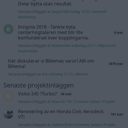
Delar bytta utan resultat.
Senaste inlägget av
Jesper328 tisdag 12:52
i
Generell
felsökning
Insignia 2018 - Tänkte byta
centerhögtalaren med blir lite
6 svar
konfunderad över kopplingarna.
Senaste inlägget av
MammDiin måndag 23:11
i
Billjud och
multimedia
Här diskuterar vi Biltemas varor! Allt om
6570 svar
Biltema!
Senaste inlägget av
d-b måndag 21:15
i
Allmänt
Senaste projektinläggen
Volvo 245 ?Turbo?
40 svar
Senaste inlägget av
Marurb1 för 3 timmar sedan
i
Projekt
Renovering av en Honda Civic Aerodeck
181 svar
VTi
Senaste inlägget av
Xebers76 för 6 timmar sedan
i
Projekt