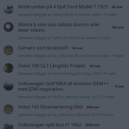
Antikrundan på 4 hjul! Ford Model T 1923
68 svar
Senaste inlägget av
Xebers76 för 6 timmar sedan
i
Projekt
Manta b som ska räddas (kaross eller
120 svar
delar sökes)
Senaste inlägget av
Tyfors för 9 timmar sedan
i
Projekt
Camaro som bruksbil?!
56 svar
Senaste inlägget av
Ev_volvo142 för 18 timmar sedan
i
Projekt
Volvo 740 GLT Långtids Projekt
46 svar
Senaste inlägget av
RubenRutegard tisdag 19:47
i
Projekt
Volkswagen Golf MK4 v6 4motion OEM++
9 svar
med JDM inspiration.
Senaste inlägget av
Stol3n_Identity tisdag 10:12
i
Projekt
Volvo 142 Elkonvertering Elbil
848 svar
Senaste inlägget av
Ev_volvo142 måndag 19:16
i
Projekt
Volkswagen split bus t1 1962
2558 svar