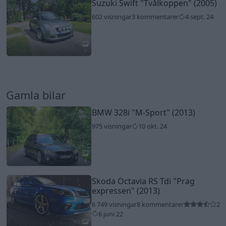
Suzuki Swift
"Tvålkoppen"
(2005)
602 visningar
3 kommentarer
4 sept. 24
1
Gamla bilar
BMW 328i
"M-Sport"
(2013)
975 visningar
10 okt. 24
4
Skoda Octavia RS Tdi
"Prag
expressen"
(2013)
6 749 visningar
8 kommentarer
2
6 juni 22