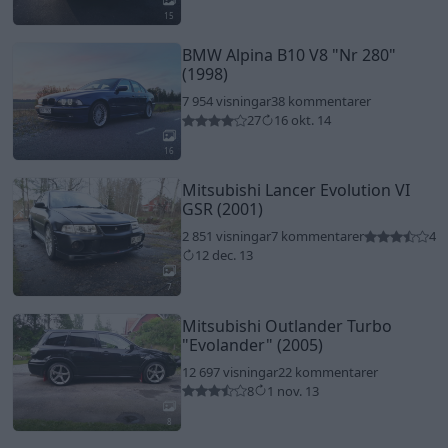
15
BMW Alpina B10 V8
"Nr 280"
(1998)
7 954 visningar
38 kommentarer
27
16 okt. 14
16
Mitsubishi Lancer Evolution VI
GSR (2001)
2 851 visningar
7 kommentarer
4
12 dec. 13
7
Mitsubishi Outlander Turbo
"Evolander"
(2005)
12 697 visningar
22 kommentarer
8
1 nov. 13
8