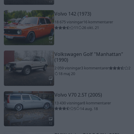
17
Volvo 142 (1973)
18 675 visningar
16 kommentarer
11
26 okt. 21
14
Volkswagen Golf
"Manhattan"
(1990)
2 059 visningar
3 kommentarer
2
18 maj 20
3
Volvo V70 2.5T (2005)
13 430 visningar
8 kommentarer
5
14 aug. 18
12