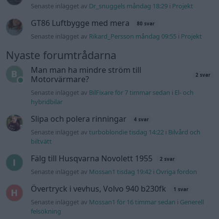
Senaste inlägget av
Dr_snuggels måndag 18:29
i
Projekt
GT86 Luftbygge med mera
80 svar
Senaste inlägget av
Rikard_Persson måndag 09:55
i
Projekt
Nyaste forumtrådarna
Man man ha mindre ström till
2 svar
Motorvärmare?
Senaste inlägget av
BilFixare för 7 timmar sedan
i
El- och
hybridbilar
Slipa och polera rinningar
4 svar
Senaste inlägget av
turboblondie tisdag 14:22
i
Bilvård och
biltvätt
Fälg till Husqvarna Novolett 1955
2 svar
Senaste inlägget av
Mossan1 tisdag 19:42
i
Övriga fordon
Övertryck i vevhus, Volvo 940 b230fk
1 svar
Senaste inlägget av
Mossan1 för 16 timmar sedan
i
Generell
felsökning