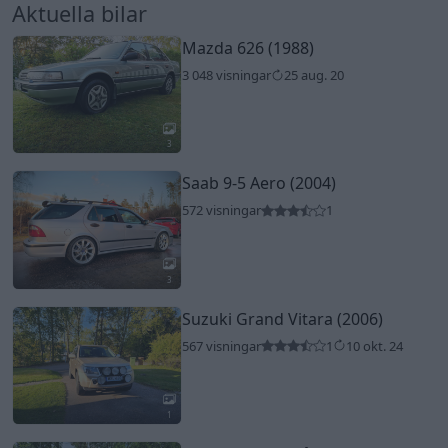
Aktuella bilar
Mazda 626 (1988)
3 048 visningar
25 aug. 20
3
Saab 9-5 Aero (2004)
572 visningar
1
3
Suzuki Grand Vitara (2006)
567 visningar
1
10 okt. 24
1