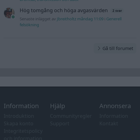
Hög tomgång och höga avgasvärden
2 svar
Senaste inlägget av
Jbreitholtz måndag 11:09
i
Generell
felsökning
Gå till forumet
Information
Hjälp
Annonsera
Introduktion
Communityregler
Information
Skapa konto
Support
Kontakt
Integritetspolicy
och information