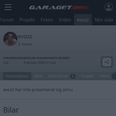
Forum
Projekt
Foton
Video
evozz
Min sida
evozz
Kolsva
FORUMINLÄGG
MEDLEM SEDAN
SENASTE BESÖKET
122
8 januari 2006
31 maj
Presentation
Bilar
Favoritbilar
Projekt
Foton
5
6
evozz har inte presenterat sig ännu
Bilar