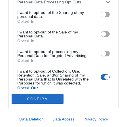
Personal Data Processing Opt Outs
I want to opt-out of the Sharing of my
personal data.
6
Opted In
I want to opt-out of the Sale of my
Personal Data.
Opted In
I want to opt-out of processing my
Personal Data for Targeted Advertising.
Opted In
Senaste foruminläggen
I want to opt-out of Collection, Use,
Jag tror att folk köper bil av helt fel
Retention, Sale, and/or Sharing of my
22 svar
Personal Data that Is Unrelated with the
anledning.
Purposes for which it was collected.
Opted Out
Senaste inlägget av
Jesper328 för 4 timmar sedan
i
Allmänt
Inget bromstryck efter byte av bromsok
CONFIRM
5 svar
(Golf V 1.6)
Senaste inlägget av
Hemmafix för 6 timmar sedan
i
Chassi,
bromsar, transmission och däck
Data Deletion
Data Access
Privacy Policy
Man man ha mindre ström till