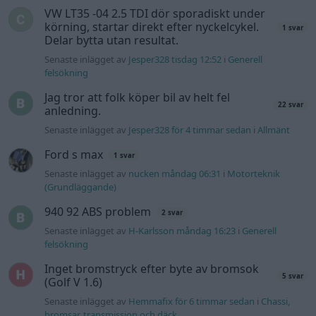
VW LT35 -04 2.5 TDI dör sporadiskt under
körning, startar direkt efter nyckelcykel.
1 svar
Delar bytta utan resultat.
Senaste inlägget av
Jesper328 tisdag 12:52
i
Generell
felsökning
Jag tror att folk köper bil av helt fel
22 svar
anledning.
Senaste inlägget av
Jesper328 för 4 timmar sedan
i
Allmänt
Ford s max
1 svar
Senaste inlägget av
nucken måndag 06:31
i
Motorteknik
(Grundläggande)
940 92 ABS problem
2 svar
Senaste inlägget av
H-Karlsson måndag 16:23
i
Generell
felsökning
Inget bromstryck efter byte av bromsok
5 svar
(Golf V 1.6)
Senaste inlägget av
Hemmafix för 6 timmar sedan
i
Chassi,
bromsar, transmission och däck