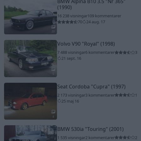
BMW Alpina B10 3.5
"Nr 365"
(1990)
16 238 visningar
109 kommentarer
70
24 aug. 17
20
Volvo V90
"Royal"
(1998)
7 488 visningar
6 kommentarer
3
21 sept. 16
5
Seat Cordoba
"Cupra"
(1997)
2 173 visningar
3 kommentarer
1
25 maj 16
4
BMW 530ia
"Touring"
(2001)
1 535 visningar
2 kommentarer
2