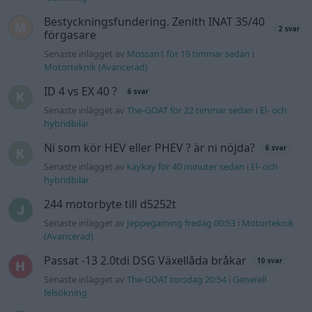
Bestyckningsfundering. Zenith INAT 35/40
2 svar
förgasare
Senaste inlägget av
Mossan1 för 19 timmar sedan
i
Motorteknik (Avancerad)
ID 4 vs EX 40 ?
6 svar
Senaste inlägget av
The-GOAT för 22 timmar sedan
i
El- och
hybridbilar
Ni som kör HEV eller PHEV ? är ni nöjda?
6 svar
Senaste inlägget av
kaykay för 40 minuter sedan
i
El- och
hybridbilar
244 motorbyte till d5252t
Senaste inlägget av
Jeppegaming fredag 00:53
i
Motorteknik
(Avancerad)
Passat -13 2.0tdi DSG Växellåda bråkar
10 svar
Senaste inlägget av
The-GOAT torsdag 20:54
i
Generell
felsökning