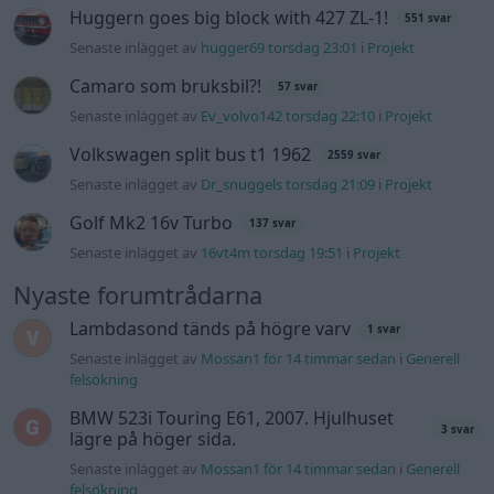
Huggern goes big block with 427 ZL-1!
551 svar
Senaste inlägget av
hugger69 torsdag 23:01
i
Projekt
Camaro som bruksbil?!
57 svar
Senaste inlägget av
Ev_volvo142 torsdag 22:10
i
Projekt
Volkswagen split bus t1 1962
2559 svar
Senaste inlägget av
Dr_snuggels torsdag 21:09
i
Projekt
Golf Mk2 16v Turbo
137 svar
Senaste inlägget av
16vt4m torsdag 19:51
i
Projekt
Nyaste forumtrådarna
Lambdasond tänds på högre varv
1 svar
Senaste inlägget av
Mossan1 för 14 timmar sedan
i
Generell
felsökning
BMW 523i Touring E61, 2007. Hjulhuset
3 svar
lägre på höger sida.
Senaste inlägget av
Mossan1 för 14 timmar sedan
i
Generell
felsökning