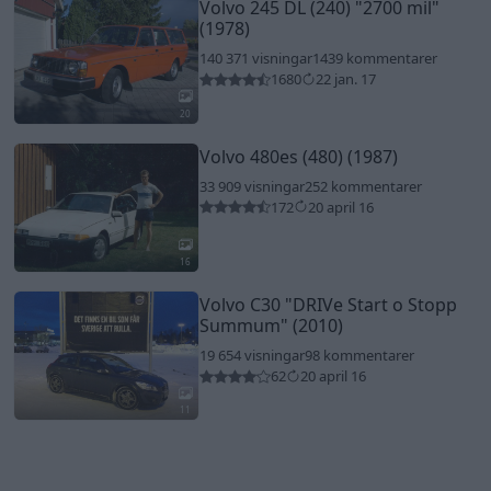
Volvo 245 DL (240)
"2700 mil"
(1978)
140 371 visningar
1439 kommentarer
1680
22 jan. 17
20
Volvo 480es (480) (1987)
33 909 visningar
252 kommentarer
172
20 april 16
16
Volvo C30
"DRIVe Start o Stopp
Summum"
(2010)
19 654 visningar
98 kommentarer
62
20 april 16
11