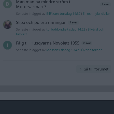
Man man ha mindre ström till
4 svar
Motorvärmare?
Senaste inlägget av
BilFixare torsdag 14:37
i
El- och hybridbilar
Slipa och polera rinningar
4 svar
Senaste inlägget av
turboblondie tisdag 14:22
i
Bilvård och
biltvätt
Fälg till Husqvarna Novolett 1955
2 svar
Senaste inlägget av
Mossan1 tisdag 19:42
i
Övriga fordon
Gå till forumet