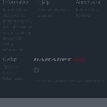
Information
Hjälp
Annonsera
Introduktion
Communityregler
Information
Skapa konto
Support
Kontakt
Integritetspolicy
och information
om användning
av cookies
Övrig
information
Övrigt
Tips och
förslag
Felanmälan
®
GARAGET
v13.2 Copyright © 2001-2026 Garaget Media AB