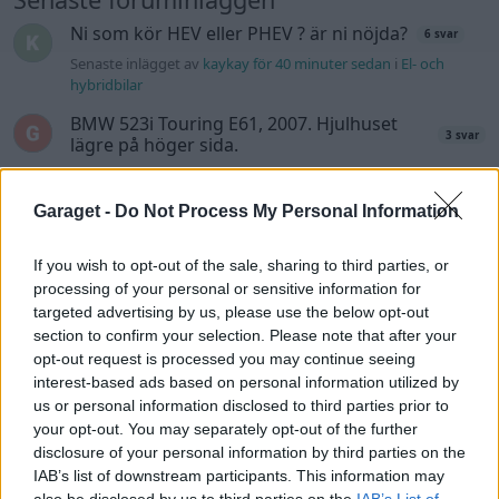
Ni som kör HEV eller PHEV ? är ni nöjda?
6 svar
Senaste inlägget av
kaykay för 40 minuter sedan
i
El- och
hybridbilar
BMW 523i Touring E61, 2007. Hjulhuset
3 svar
lägre på höger sida.
Senaste inlägget av
Mossan1 för 14 timmar sedan
i
Generell
felsökning
Garaget -
Do Not Process My Personal Information
Lambdasond tänds på högre varv
1 svar
Senaste inlägget av
Mossan1 för 14 timmar sedan
i
Generell
If you wish to opt-out of the sale, sharing to third parties, or
felsökning
processing of your personal or sensitive information for
targeted advertising by us, please use the below opt-out
Bestyckningsfundering. Zenith INAT 35/40
section to confirm your selection. Please note that after your
2 svar
förgasare
opt-out request is processed you may continue seeing
Senaste inlägget av
Mossan1 för 19 timmar sedan
i
interest-based ads based on personal information utilized by
Motorteknik (Avancerad)
us or personal information disclosed to third parties prior to
your opt-out. You may separately opt-out of the further
Jag tror att folk köper bil av helt fel
39 svar
disclosure of your personal information by third parties on the
anledning.
IAB’s list of downstream participants. This information may
Senaste inlägget av
elektronikfreak för 22 timmar sedan
i