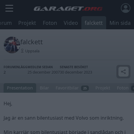
orum
Projekt
Foton
Video
falckett
Min sida
falckett
Uppsala
FORUMINLÄGG
MEDLEM SEDAN
SENASTE BESÖKET
2
25 december 2007
30 december 2023
Presentation
Bilar
Favoritbilar
Projekt
Foton
25
Hej,
Jag är en sann bilentusiast med Volvo som inriktning.
Min karriär som bilentusiast började i sandlådan och i