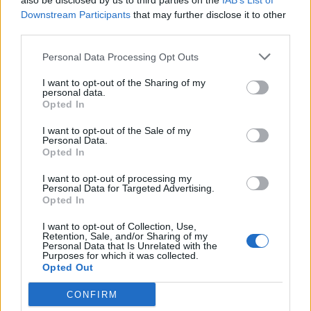
also be disclosed by us to third parties on the
IAB’s List of
Allmänt
Downstream Participants
that may further disclose it to other
ID 4 vs EX 40 ?
third parties.
6 svar
Senaste inlägget av
The-GOAT för 22 timmar sedan
i
El- och
Personal Data Processing Opt Outs
hybridbilar
I want to opt-out of the Sharing of my
Detta köpte jag nyss-tråden
9743 svar
personal data.
Opted In
Senaste inlägget av
Jesper328 lördag 11:59
i
Off topic
Volvo 740 med lh2.2 spridare öppnar hela
I want to opt-out of the Sale of my
2 svar
Personal Data.
tiden på tändning.
Opted In
Senaste inlägget av
KlevaRaggarn fredag 23:57
i
Generell
felsökning
I want to opt-out of processing my
Personal Data for Targeted Advertising.
Ford Mustang e Mac 2023
Opted In
4 svar
Senaste inlägget av
KenthIJ2 fredag 12:37
i
El- och hybridbilar
I want to opt-out of Collection, Use,
Retention, Sale, and/or Sharing of my
244 motorbyte till d5252t
Personal Data that Is Unrelated with the
Purposes for which it was collected.
Senaste inlägget av
Jeppegaming fredag 00:53
i
Motorteknik
Opted Out
(Avancerad)
CONFIRM
Senaste projektinläggen