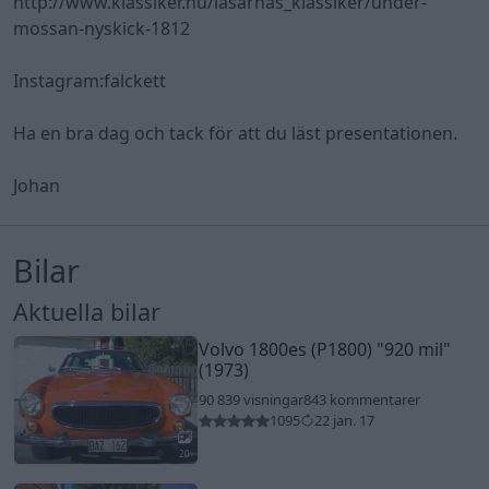
http://www.klassiker.nu/lasarnas_klassiker/under-
mossan-nyskick-1812
Instagram:falckett
Ha en bra dag och tack för att du läst presentationen.
Johan
Bilar
Aktuella bilar
Volvo 1800es (P1800)
"920 mil"
(1973)
90 839 visningar
843 kommentarer
1095
22 jan. 17
20