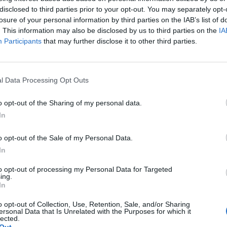
tror att folk köper bil
S2 Avant. Back to ba
36 svar
elt fel anledning.
garagefix.
disclosed to third parties prior to your opt-out. You may separately opt-
losure of your personal information by third parties on the IAB’s list of
te inlägget av
The-GOAT för 17
Senaste inlägget av
Putte
. This information may also be disclosed by us to third parties on the
IA
ar sedan
i
Allmänt
i
Projekt
Participants
that may further disclose it to other third parties.
a köpte jag nyss-
Volkswagen Golf M
9743 svar
den
4motion OEM++ me
inspiration.
te inlägget av
Jesper328 för 19
l Data Processing Opt Outs
ar sedan
i
Off topic
Senaste inlägget av
Stol3
10:06
i
Projekt
yckningsfundering.
o opt-out of the Sharing of my personal data.
th INAT 35/40
Manta b som ska r
In
gasare
(kaross eller delar 
te inlägget av
Mossan1 för 21
Senaste inlägget av
Tyfor
o opt-out of the Sale of my Personal Data.
ar sedan
i
Motorteknik (Avancerad)
Projekt
In
o 740 med lh2.2
Huggern goes big b
to opt-out of processing my Personal Data for Targeted
dare öppnar hela tiden
with 427 ZL-1!
2 svar
ing.
ändning.
Senaste inlägget av
hugg
In
te inlägget av
KlevaRaggarn fredag
23:01
i
Projekt
i
Generell felsökning
o opt-out of Collection, Use, Retention, Sale, and/or Sharing
Camaro som bruksbi
ersonal Data that Is Unrelated with the Purposes for which it
lected.
 vs EX 40 ?
4 svar
Senaste inlägget av
Ev_v
Out