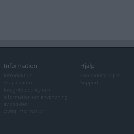
Information
Hjälp
Introduktion
Communityregler
Skapa konto
Support
Integritetspolicy och
information om användning
av cookies
Övrig information