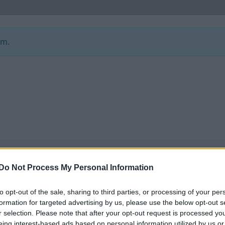
um.
e foruminläggen
Senaste projekti
Do Not Process My Personal Information
om kör HEV eller PHEV
Vw 1956 oval prosje
1 svar
 ni nöjda?
Senaste inlägget av
jarle
to opt-out of the sale, sharing to third parties, or processing of your per
te inlägget av
Jesper328 för 12
sedan
i
Projekt
formation for targeted advertising by us, please use the below opt-out s
ar sedan
i
El- och hybridbilar
r selection. Please note that after your opt-out request is processed y
Puttelitens projekt 
eing interest-based ads based on personal information utilized by us or