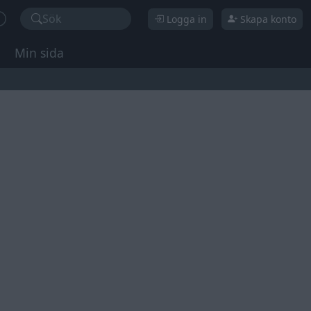
Sök
Logga in
Skapa konto
Min sida