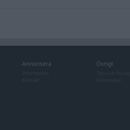
Annonsera
Övrigt
Information
Tips och försla
Kontakt
Felanmälan