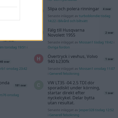
Slipa och polera rinningar
4 svar
s t1
Senaste inlägget av
turboblondie tisdag
2559 svar
14:22
i
Bilvård och biltvätt
nuggels torsdag
Fälg till Husqvarna
2 svar
Novolett 1955
137 svar
Senaste inlägget av
Mossan1 tisdag 19:42
i
4m torsdag 19:51
i
Övriga fordon
Övertryck i vevhus, Volvo
1 svar
940 b230fk
40 svar
rb1 onsdag 23:42
Senaste inlägget av
Mossan1 onsdag 11:07
i
Generell felsökning
Honda
VW LT35 -04 2.5 TDI dör
181 svar
sporadiskt under körning,
startar direkt efter
1 svar
rs76 onsdag
nyckelcykel. Delar bytta
utan resultat.
Senaste inlägget av
Jesper328 tisdag 12:52
i
Generell felsökning