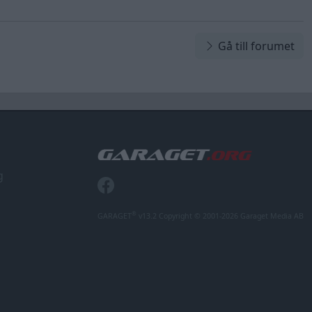
Gå till forumet
g
®
GARAGET
v13.2 Copyright © 2001-2026 Garaget Media AB