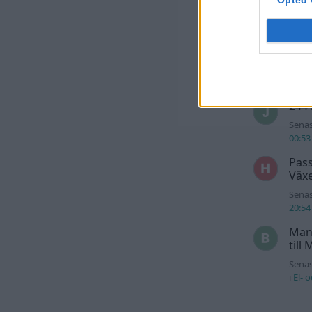
Senas
i
El- 
For
Senas
El- o
244 
Senas
00:53
Pass
Växe
Senas
20:54
Man
till
Senas
i
El- 