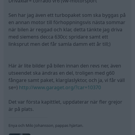
Drivaxlar= corrado vr6 (vw-motorsport
Sen har jag även ett turbopaket som ska byggas på
en annan motor till förhoppningsvis nästa sommar
när bilen är reggad och klar, detta tänkte jag driva
med siemens decca 630cc spridare samt ett
linksprut men det får samla damm ett år till;)
Här är lite bilder på bilen innan den revs ner, även
utseendet ska ändras en del, troligen med g60
fångare samt paket, klarglaslyktor, och ja, vi får väll
se=)
http://www.garaget.org/?car=10370
Det var första kapittlet, uppdaterar när fler grejor
är på plats.
Enya och Milo Johansson, pappas hjärtan.