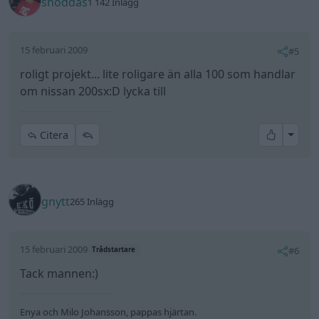
snoddas
1 142 Inlägg
15 februari 2009
#5
roligt projekt... lite roligare än alla 100 som handlar
om nissan 200sx:D lycka till
All re
Citera
gnytt
265 Inlägg
15 februari 2009
#6
Trådstartare
Tack mannen:)
Enya och Milo Johansson, pappas hjärtan.