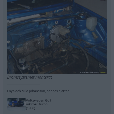
gnytt
265 Inlägg
4 juli 2009
#13
Trådstartare
Buren ska lackas i dag, valde mattsvart.
Enya och Milo Johansson, pappas hjärtan.
Volkswagen Golf
mk2 vr6 turbo
(1988)
All re
Citera