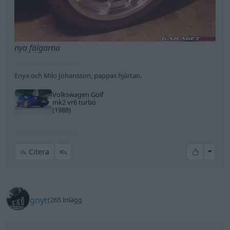
* 6st JE kolvar för VR6 för 82mm borr, bearbetade
för att ge 8,5:1 i komp med en stållamellpackning
(Sharan VR6 orginal), belagd översida.
* VR6 block, nyborrat och planat med 82mm borr.
Vevaxel ingår.
* ARP skruv/pinnskruv till Ramlager, Vevlager och
topp. Dragna 1 gång sedan nya.
* VR6 topp, portad av erkännd motortrimmare.
Mirafrästa säten, nya styrningar, tätningar och
ventiler.
* Tryckplatta VR6 - Sachs förstärkt modell.
Bara kolvar och stakar som ska skickas också,
hoppas dom kommer så fort som möjligt=)