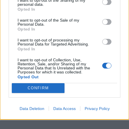
I want to opt-out of the Sharing of my
mk2 vr6 turbo
personal data.
(1988)
Opted In
I want to opt-out of the Sale of my
Personal Data.
Opted In
All re
Citera
I want to opt-out of processing my
Personal Data for Targeted Advertising.
Opted In
MeloveGolf
2 995 Inlägg
I want to opt-out of Collection, Use,
Vw trimmare
Retention, Sale, and/or Sharing of my
Personal Data that Is Unrelated with the
Purposes for which it was collected.
Opted Out
15 februari 2009
#9
CONFIRM
gnytt skrev:
Vet inte riktigt hur man gör för att lägga upp bilder i
tråden?
Data Deletion
Data Access
Privacy Policy
"ladda upp bild i galleriet" knappen?