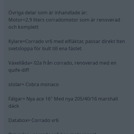
Övriga delar som är inhandlade är:
Motor=2.9 liters corradomotor som är renoverad
och komplett
Kylare=Corrado vr6 med elfläktar, passar direkt lten
svetsloppa för bult till ena fästet
Växellåda= 02a från corrado, renoverad med en
quife-diff
stolar= Cobra monaco
Fälgar= Nya ace 16" Med nya 205/40/16 marshall
däck
Databox= Corrado vr6