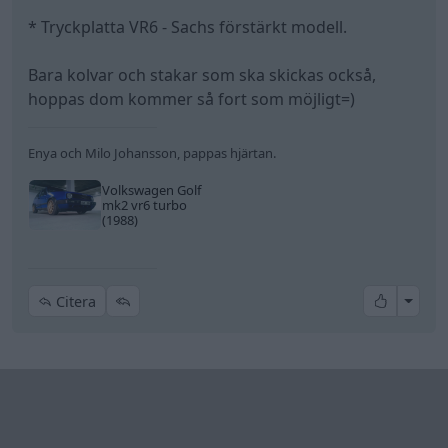
gnytt
265 Inlägg
4 juli 2009
#17
Trådstartare