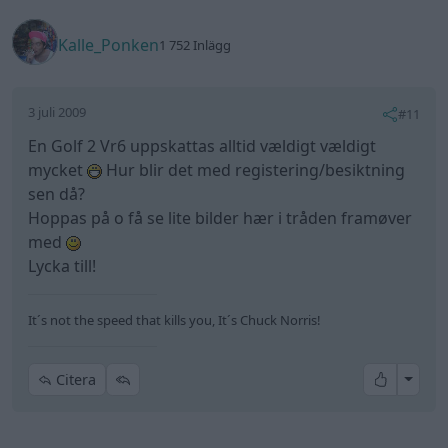
It´s not the speed that kills you, It´s Chuck Norris!
All re
Citera
gnytt
265 Inlägg
4 juli 2009
#12
Trådstartare