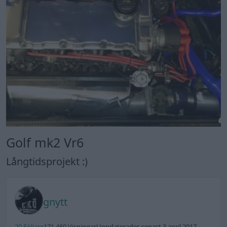
Golf mk2 Vr6
Långtidsprojekt :)
gnytt
20 Följare
171 460 Visningar
Uppdaterades senast 3 april 2017