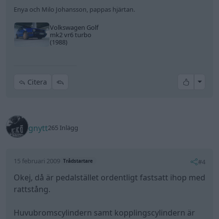
Enya och Milo Johansson, pappas hjärtan.
Volkswagen Golf
mk2 vr6 turbo
(1988)
All re
Citera
gnytt
265 Inlägg
15 februari 2009
#4
Trådstartare
Okej, då är pedalstället ordentligt fastsatt ihop med
rattstång.
Huvubromscylindern samt kopplingscylindern är