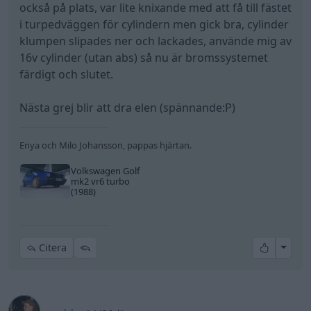
också på plats, var lite knixande med att få till fästet
i turpedväggen för cylindern men gick bra, cylinder
klumpen slipades ner och lackades, använde mig av
16v cylinder (utan abs) så nu är bromssystemet
färdigt och slutet.
Nästa grej blir att dra elen (spännande:P)
Enya och Milo Johansson, pappas hjärtan.
Volkswagen Golf
mk2 vr6 turbo
(1988)
All re
Citera