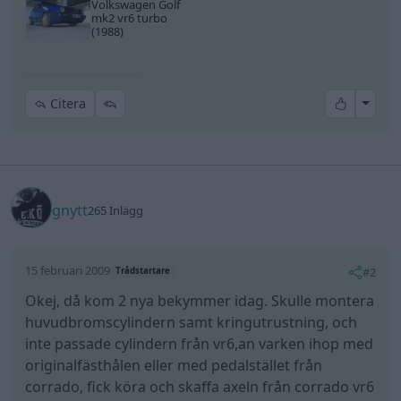
Volkswagen Golf
mk2 vr6 turbo
(1988)
All re
Citera
gnytt
265 Inlägg
15 februari 2009
#2
Trådstartare
Okej, då kom 2 nya bekymmer idag. Skulle montera
huvudbromscylindern samt kringutrustning, och
inte passade cylindern från vr6,an varken ihop med
originalfästhålen eller med pedalstället från
corrado, fick köra och skaffa axeln från corrado vr6