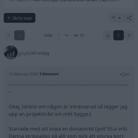
Skriv svar
Sida:
av 15
gnytt
265 Inlägg
15 februari 2009
#1
Trådstartare
------------------------------------------------------------------------------
--
Okej, tänkte om någon är intresserad så lägger jag
upp en projekttråd om mitt bygge:)
Startade med att köpa en donatorbil (golf 93,a vr6)
Denna strippades på allt som gick att plocka bort.