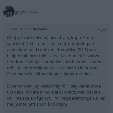
gnytt
265 Inlägg
15 februari 2009
#3
Trådstartare
Okej, då var hjulen på plats fram, köpte 5mm
spacers från biltema samt centreringsringar i
aluminium med centrum efter vr6an (57,1) sen
hjälpte min bror mig svetsa fast dom och svarva
ner dom så nu passar hjulen som handen i vanten,
möjligt jag tom slipper valsa ut skärm kanterna
fram men får väll se när jag släpper ner den.
En annan sak jag beslöt mig för i dag var att köra
utan abs, blir lite mindre el och vikt;) Men det ska
väll inte spela någon roll för reg-besiktningen, bilen
har ju inte haft abs från början?