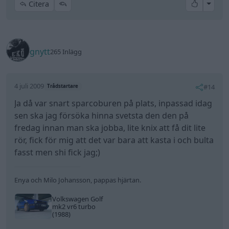
gnytt
265 Inlägg
4 juli 2009
#15
Trådstartare
nya fälgarna