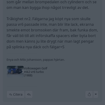
som går mellan brompedalen och cylindern och se
om man kan bygga ihop något trrevligt av det.
Tråkighet nr2. Fälgarna jag köpt nya som skulle
passa vr6 passade inte, man blir lite lack, ekrarna
smekte emot bromsoken där fram, bak funka dom,
får väll bli till att införskaffa spacers eller byta bort
dom men känns ju lite drygt när man lagt pengar
på splinka nya däck och fälgar=S
Enya och Milo Johansson, pappas hjärtan.
Volkswagen Golf
mk2 vr6 turbo
(1988)
All re
Citera