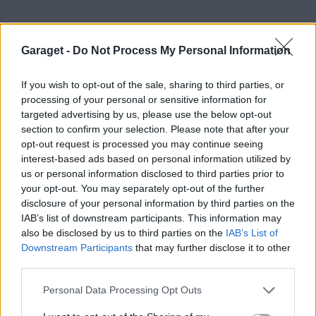
Volvo v40 2.0
Volkswagen
turbo
"Blå faran"
Transporter
(2003)
"Skoterbil
ljusbygge"
(1994)
Garaget -
Do Not Process My Personal Information
If you wish to opt-out of the sale, sharing to third parties, or
All re
Citera
processing of your personal or sensitive information for
targeted advertising by us, please use the below opt-out
section to confirm your selection. Please note that after your
opt-out request is processed you may continue seeing
interest-based ads based on personal information utilized by
gnytt
265 Inlägg
us or personal information disclosed to third parties prior to
your opt-out. You may separately opt-out of the further
disclosure of your personal information by third parties on the
15 februari 2009
#8
Trådstartare
IAB’s list of downstream participants. This information may
Vet inte riktigt hur man gör för att lägga upp bilder
also be disclosed by us to third parties on the
IAB’s List of
Downstream Participants
that may further disclose it to other
i tråden?
third parties.
Enya och Milo Johansson, pappas hjärtan.
Personal Data Processing Opt Outs
Volkswagen Golf