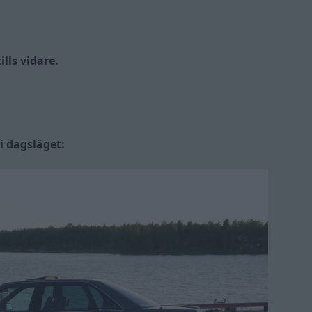
ills vidare.
 i dagsläget: