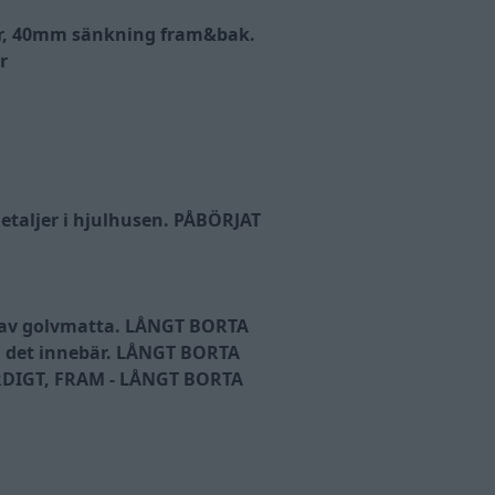
ar, 40mm sänkning fram&bak.
r
etaljer i hjulhusen. PÅBÖRJAT
av golvmatta. LÅNGT BORTA
d det innebär. LÅNGT BORTA
ÄRDIGT, FRAM - LÅNGT BORTA