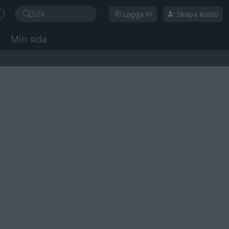
Sök
Logga in
Skapa konto
Min sida