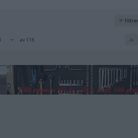
Filtre
av 116