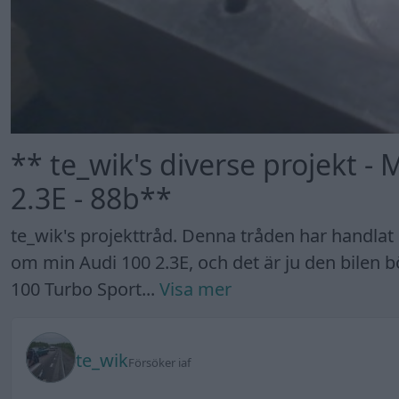
** te_wik's diverse projekt -
2.3E - 88b**
te_wik's projekttråd. Denna tråden har handlat 
om min Audi 100 2.3E, och det är ju den bilen b
100 Turbo Sport...
Visa mer
te_wik
Försöker iaf