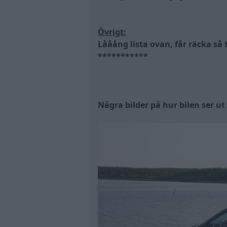
Övrigt:
Lååång lista ovan, får räcka så t
***********
Några bilder på hur bilen ser ut