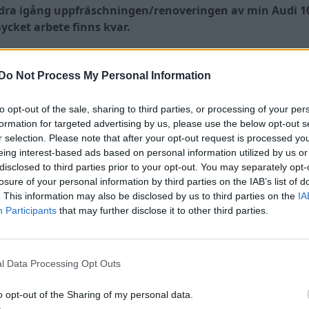
t dra igång uppfräschningen/renoveringen av min Audi 10
ycket arbete finns kvar.
allt ensam utan jag har fått assistans av polare och kom
ra ensam i garaget och två hjärnor är (oftast) bättre än
Do Not Process My Personal Information
m komma skall:
to opt-out of the sale, sharing to third parties, or processing of your per
formation for targeted advertising by us, please use the below opt-out s
r selection. Please note that after your opt-out request is processed y
eing interest-based ads based on personal information utilized by us or
hjulhus hö - bak. PÅBÖRJAT/FÄRDIGT (?)
disclosed to third parties prior to your opt-out. You may separately opt-
ng (grund) av ytrost, skärmkanter. PÅBÖRJAT
losure of your personal information by third parties on the IAB’s list of
t, bak. INHANDLAT MEN INTE MONTERAT
. This information may also be disclosed by us to third parties on the
IA
k ska den bara snyggas till och sedan monteras igen)
Participants
that may further disclose it to other third parties.
 om samt golv och tank. PÅBÖRJAT
LÅNGT BORTA
l Data Processing Opt Outs
o opt-out of the Sharing of my personal data.
rott i förardörren. FÄRDIGT