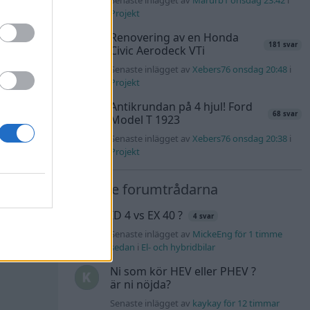
Senaste inlägget av
Marurb1 onsdag 23:42
i
Projekt
Renovering av en Honda
181 svar
Civic Aerodeck VTi
Senaste inlägget av
Xebers76 onsdag 20:48
i
Projekt
Antikrundan på 4 hjul! Ford
68 svar
Model T 1923
Senaste inlägget av
Xebers76 onsdag 20:38
i
Projekt
Nyaste forumtrådarna
ID 4 vs EX 40 ?
4 svar
Senaste inlägget av
MickeEng för 1 timme
sedan
i
El- och hybridbilar
Ni som kör HEV eller PHEV ?
är ni nöjda?
Senaste inlägget av
kaykay för 12 timmar