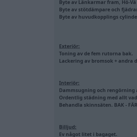
Byte av Länkarmar fram, Hö-Vä
Byte av stötdämpare och fjädr
Byte av huvudkopplings cylinde
Exteriör:
Toning av de fem rutorna bak.
Lackering av bromsok + andra d
Interiör:
Dammsugning och rengörning 
Ordentlig städning med allt va
Behandla skinnsäten. BAK - F
Billjud:
Ev något litet i bagaget.