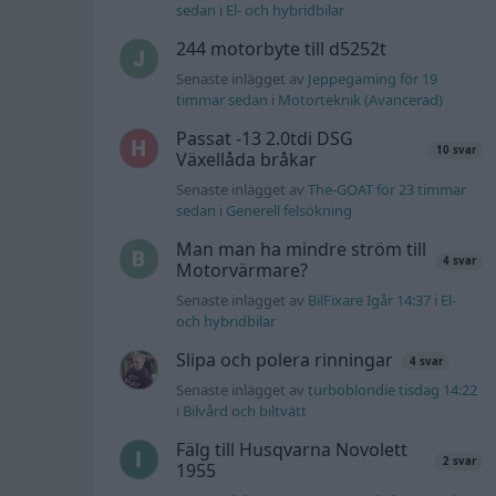
sedan
i
El- och hybridbilar
244 motorbyte till d5252t
Senaste inlägget av
Jeppegaming för 19
timmar sedan
i
Motorteknik (Avancerad)
Passat -13 2.0tdi DSG
10 svar
Växellåda bråkar
Senaste inlägget av
The-GOAT för 23 timmar
sedan
i
Generell felsökning
Man man ha mindre ström till
4 svar
Motorvärmare?
Senaste inlägget av
BilFixare Igår 14:37
i
El-
och hybridbilar
Slipa och polera rinningar
4 svar
Senaste inlägget av
turboblondie tisdag 14:22
i
Bilvård och biltvätt
Fälg till Husqvarna Novolett
2 svar
1955