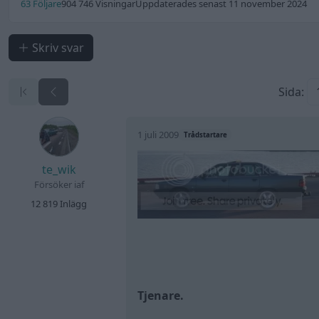
63 Följare
904 746 Visningar
Uppdaterades senast 11 november 2024
Skriv svar
Sida:
1 juli 2009
Trådstartare
te_wik
Försöker iaf
12 819 Inlägg
Tjenare.