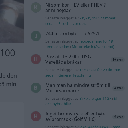
Ni som kör HEV eller PHEV ?
är ni nöjda?
Senaste inlägget av
kaykay för 12 timmar
sedan
i
El- och hybridbilar
244 motorbyte till d5252t
Senaste inlägget av
Jeppegaming för 19
timmar sedan
i
Motorteknik (Avancerad)
 100
Passat -13 2.0tdi DSG
10 svar
Växellåda bråkar
Senaste inlägget av
The-GOAT för 23 timmar
ade den
sedan
i
Generell felsökning
 på min
Man man ha mindre ström till
4 svar
Motorvärmare?
Senaste inlägget av
BilFixare Igår 14:37
i
El-
och hybridbilar
Inget bromstryck efter byte
6 svar
av bromsok (Golf V 1.6)
Senaste inlägget av
jaka54 Igår 09:48
i
Chassi,