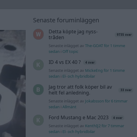
Senaste foruminläggen
Detta köpte jag nyss-
9735 svar
tråden
Senaste inlägget av
The-GOAT för 1 timme
sedan
i
Off topic
ID 4 vs EX 40 ?
4 svar
Senaste inlägget av
MickeEng för 1 timme
sedan
i
El- och hybridbilar
Jag tror att folk köper bil av
33 svar
helt fel anledning.
Senaste inlägget av
Jokabsson för 6 timmar
sedan
i
Allmänt
Ford Mustang e Mac 2023
4 svar
Senaste inlägget av
KenthIJ2 för 7 timmar
sedan
i
El- och hybridbilar