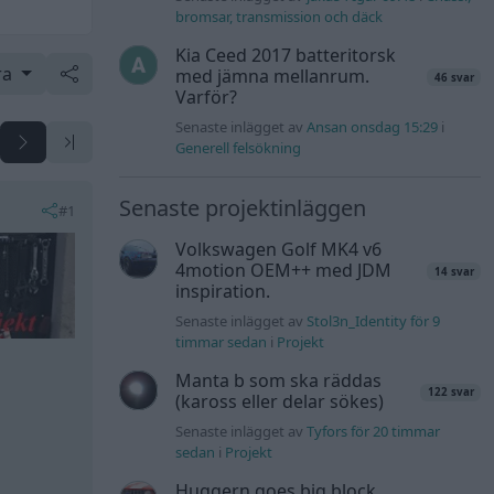
bromsar, transmission och däck
Kia Ceed 2017 batteritorsk
ra
med jämna mellanrum.
46 svar
Varför?
Senaste inlägget av
Ansan onsdag 15:29
i
Generell felsökning
Senaste projektinläggen
#1
Volkswagen Golf MK4 v6
4motion OEM++ med JDM
14 svar
inspiration.
Senaste inlägget av
Stol3n_Identity för 9
timmar sedan
i
Projekt
Manta b som ska räddas
122 svar
(kaross eller delar sökes)
Senaste inlägget av
Tyfors för 20 timmar
sedan
i
Projekt
Huggern goes big block