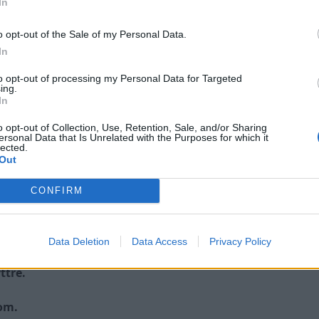
In
k. FÄRDIGT
 mest troligt förardörr. FÄRDIGT
o opt-out of the Sale of my Personal Data.
RDIGT
In
nsor (org. mätare finns).
to opt-out of processing my Personal Data for Targeted
ing.
In
ar där det inte fungerar. PÅBÖRJAT
o opt-out of Collection, Use, Retention, Sale, and/or Sharing
gen, röd.
ersonal Data that Is Unrelated with the Purposes for which it
lected.
paksknoppen
Out
CONFIRM
Data Deletion
Data Access
Privacy Policy
ttre.
om.