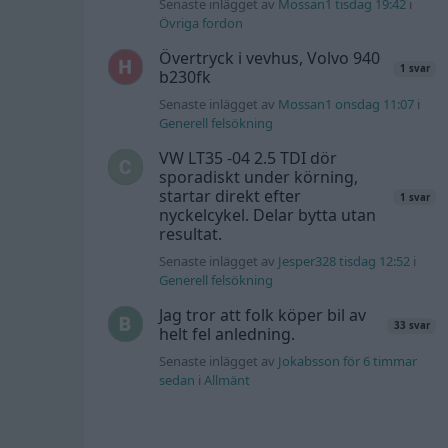
Senaste inlägget av
Mossan1 tisdag 19:42
i
Övriga fordon
Övertryck i vevhus, Volvo 940
1 svar
b230fk
Senaste inlägget av
Mossan1 onsdag 11:07
i
Generell felsökning
VW LT35 -04 2.5 TDI dör
sporadiskt under körning,
startar direkt efter
1 svar
nyckelcykel. Delar bytta utan
resultat.
Senaste inlägget av
Jesper328 tisdag 12:52
i
Generell felsökning
Jag tror att folk köper bil av
33 svar
helt fel anledning.
Senaste inlägget av
Jokabsson för 6 timmar
sedan
i
Allmänt