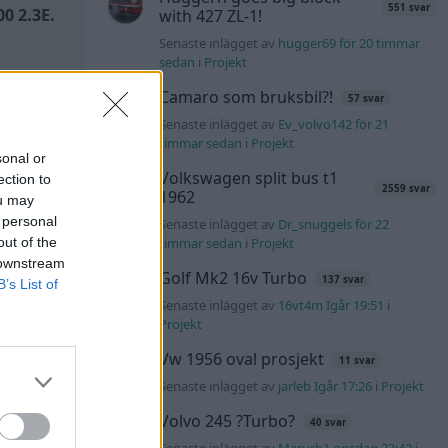
551 svar
0 2.3E.
with 427 ZL-1!
Senaste inlägget av
hugger69 för 20 timmar
sedan
i
Projekt
mer ha
Camaro som bruksbil?!
57 svar
 en
Senaste inlägget av
Ev_volvo142 för 21
timmar sedan
i
Projekt
sonal or
Volkswagen split bus t1
ection to
2559 svar
1962
ou may
 personal
Senaste inlägget av
Dr_snuggels för 22
out of the
timmar sedan
i
Projekt
 downstream
Golf Mk2 16v Turbo
137 svar
B’s List of
Senaste inlägget av
16vt4m Igår 19:51
i
Projekt
Vw 1956 oval prosjekt
11 svar
Senaste inlägget av
jarleb Igår 17:26
i
Projekt
Volvo 245 ?Turbo?
40 svar