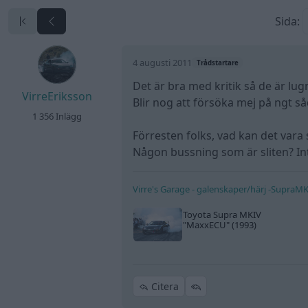
Sida:
4 augusti 2011
Trådstartare
Det är bra med kritik så de är lu
VirreEriksson
Blir nog att försöka mej på ngt 
1 356 Inlägg
Förresten folks, vad kan det vara
Någon bussning som är sliten? In
Virre's Garage - galenskaper/härj -SupraM
Toyota Supra MKIV
"MaxxECU"
(1993)
Citera