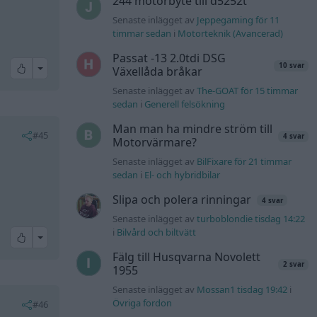
244 motorbyte till d5252t
Senaste inlägget av
Jeppegaming för 11
timmar sedan
i
Motorteknik (Avancerad)
Passat -13 2.0tdi DSG
10 svar
All reactions
Växellåda bråkar
Senaste inlägget av
The-GOAT för 15 timmar
sedan
i
Generell felsökning
Man man ha mindre ström till
#45
4 svar
Motorvärmare?
Senaste inlägget av
BilFixare för 21 timmar
sedan
i
El- och hybridbilar
Slipa och polera rinningar
4 svar
Senaste inlägget av
turboblondie tisdag 14:22
i
Bilvård och biltvätt
All reactions
Fälg till Husqvarna Novolett
2 svar
1955
Senaste inlägget av
Mossan1 tisdag 19:42
i
Övriga fordon
#46