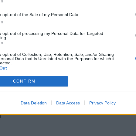
In
Saab 9000 Aero
"nordic
Volvo V70 Classic
extreme R"
(1996)
o opt-out of the Sale of my Personal Data.
In
to opt-out of processing my Personal Data for Targeted
ing.
In
o opt-out of Collection, Use, Retention, Sale, and/or Sharing
ersonal Data that Is Unrelated with the Purposes for which it
lected.
Out
CONFIRM
n, länkarmen? Känns som de är där någonstans de låter ifrån
Data Deletion
Data Access
Privacy Policy
 upp och dra och kolla om grejjerna sitter fast eller så, ´sa
D