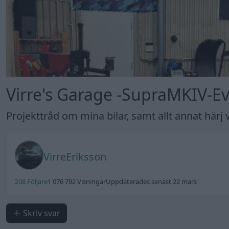
Virre's Garage -SupraMKIV-Ev
Projekttråd om mina bilar, samt allt annat härj vi
VirreEriksson
208 Följare
1 076 792 Visningar
Uppdaterades senast 22 mars
Skriv svar