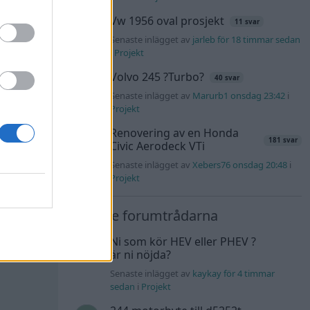
 (2000)
Vw 1956 oval prosjekt
11 svar
Senaste inlägget av
jarleb för 18 timmar sedan
i
Projekt
Volvo 245 ?Turbo?
40 svar
All reactions
Senaste inlägget av
Marurb1 onsdag 23:42
i
Projekt
Renovering av en Honda
181 svar
Civic Aerodeck VTi
#44
Senaste inlägget av
Xebers76 onsdag 20:48
i
Projekt
Nyaste forumtrådarna
Ni som kör HEV eller PHEV ?
mlas som
är ni nöjda?
Senaste inlägget av
kaykay för 4 timmar
sedan
i
Projekt