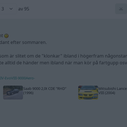
av 95
gnt
sådant efter sommaren.
 som är slitet om de "klonkar" ibland i högerfram någonsta
te alltid de händer men ibland när man kör på fartgupp osv
KIV-EvoVIII-9000Aero-
Saab 9000 2,0t CDE
"RHD"
Mitsubishi Lance
(1996)
VIII (2004)