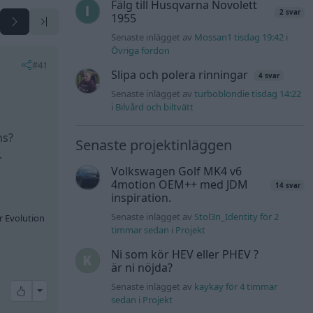
Fälg till Husqvarna Novolett
2 svar
1955
Senaste inlägget av
Mossan1 tisdag 19:42
i
Övriga fordon
#41
Slipa och polera rinningar
4 svar
Senaste inlägget av
turboblondie tisdag 14:22
i
Bilvård och biltvätt
ns?
Senaste projektinläggen
.
Volkswagen Golf MK4 v6
4motion OEM++ med JDM
14 svar
inspiration.
Senaste inlägget av
Stol3n_Identity för 2
r Evolution
timmar sedan
i
Projekt
Ni som kör HEV eller PHEV ?
är ni nöjda?
Senaste inlägget av
kaykay för 4 timmar
All reactions
sedan
i
Projekt