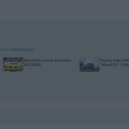
KIV-EvoVIII-9000Aero-
Mitsubishi Lancer Evolution
Toyota Supra MK
VIII (2004)
"MaxxECU"
(1993