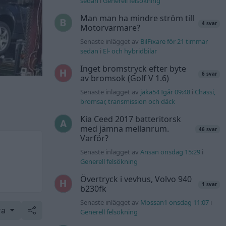
sedan
i
Generell felsökning
Man man ha mindre ström till
4 svar
Motorvärmare?
Senaste inlägget av
BilFixare för 21 timmar
sedan
i
El- och hybridbilar
Inget bromstryck efter byte
6 svar
av bromsok (Golf V 1.6)
Senaste inlägget av
jaka54 Igår 09:48
i
Chassi,
bromsar, transmission och däck
Kia Ceed 2017 batteritorsk
med jämna mellanrum.
46 svar
Varför?
Senaste inlägget av
Ansan onsdag 15:29
i
Generell felsökning
Övertryck i vevhus, Volvo 940
1 svar
b230fk
Senaste inlägget av
Mossan1 onsdag 11:07
i
ra
Generell felsökning