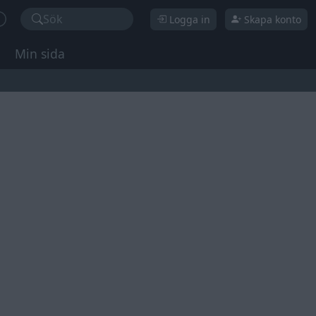
Sök
Logga in
Skapa konto
Min sida