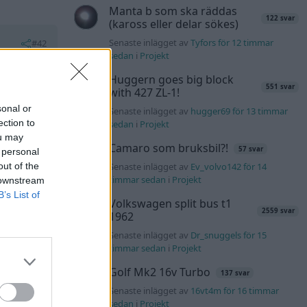
Manta b som ska räddas
122 svar
(kaross eller delar sökes)
Senaste inlägget av
Tyfors för 12 timmar
#42
sedan
i
Projekt
 pådrag!
Huggern goes big block
551 svar
with 427 ZL-1!
sonal or
Senaste inlägget av
hugger69 för 13 timmar
ection to
sedan
i
Projekt
ou may
Camaro som bruksbil?!
57 svar
 personal
out of the
Senaste inlägget av
Ev_volvo142 för 14
All reactions
timmar sedan
i
Projekt
 downstream
B’s List of
Volkswagen split bus t1
2559 svar
1962
Senaste inlägget av
Dr_snuggels för 15
#43
timmar sedan
i
Projekt
ån
Golf Mk2 16v Turbo
137 svar
Senaste inlägget av
16vt4m för 16 timmar
sedan
i
Projekt