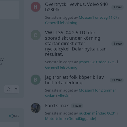
Övertryck i vevhus, Volvo 940
1 svar
b230fk
Senaste inlägget av
Mossan1 onsdag 11:07
i
Generell felsökning
VW LT35 -04 2.5 TDI dör
sporadiskt under körning,
startar direkt efter
1 svar
nyckelcykel. Delar bytta utan
resultat.
IV
Senaste inlägget av
Jesper328 tisdag 12:52
i
)
Generell felsökning
Jag tror att folk köper bil av
31 svar
helt fel anledning.
All reactions
Senaste inlägget av
Mossan1 för 2 timmar
sedan
i
Allmänt
Ford s max
1 svar
Senaste inlägget av
nucken måndag 06:31
i
#47
Motorteknik (Grundläggande)