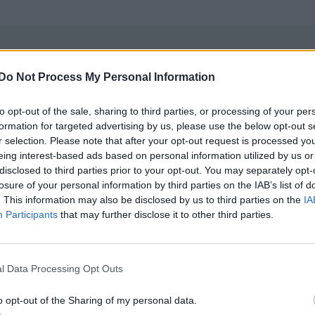
 bussning tor jag inte, då skall den nog rycka och ha sig på
Do Not Process My Personal Information
to opt-out of the sale, sharing to third parties, or processing of your per
formation for targeted advertising by us, please use the below opt-out s
r selection. Please note that after your opt-out request is processed y
eing interest-based ads based on personal information utilized by us or
disclosed to third parties prior to your opt-out. You may separately opt-
losure of your personal information by third parties on the IAB’s list of
. This information may also be disclosed by us to third parties on the
IA
Participants
that may further disclose it to other third parties.
en, länkarmen? Känns som de är där någonstans de låter ifr
l Data Processing Opt Outs
o opt-out of the Sharing of my personal data.
KIV-EvoVIII-9000Aero-