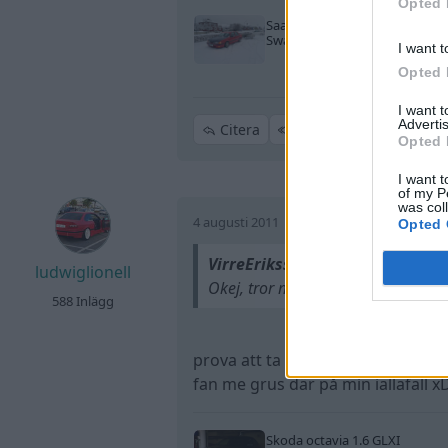
Opted 
Saab 9000 2,0t
"B234R
Swapped"
(1997)
I want t
Opted 
I want 
Advertis
Citera
Opted 
I want t
of my P
was col
4 augusti 2011
Opted 
VirreEriksson skrev:
ludwiglionell
Okej, tror mer på något vid hjule
588 Inlägg
prova att ta bort hjulet och hissa
fan me grus där på min iallafall x
Skoda octavia 1.6 GLXI