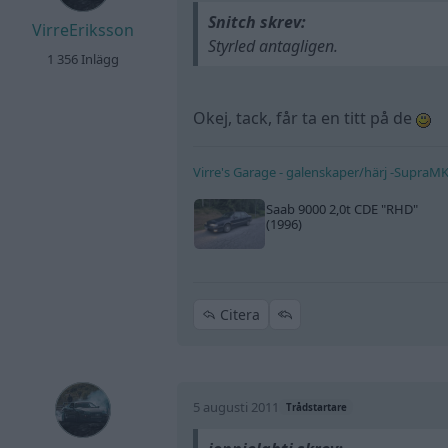
Snitch skrev:
VirreEriksson
Styrled antagligen.
1 356 Inlägg
Okej, tack, får ta en titt på de
Virre's Garage - galenskaper/härj -SupraM
Saab 9000 2,0t CDE
"RHD"
(1996)
Citera
5 augusti 2011
Trådstartare