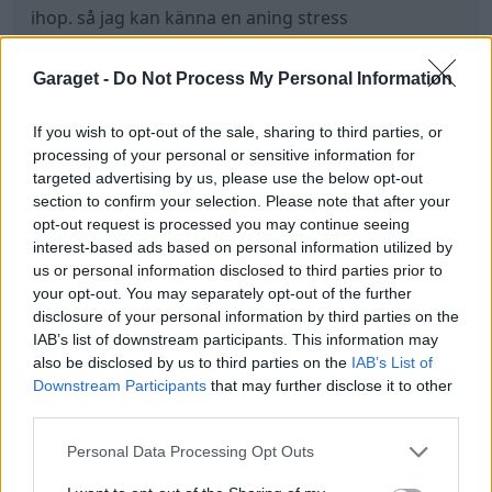
ihop. så jag kan känna en aning stress
överhängande. så ber om ursäkt om mina inlägg
verkar röriga.
Garaget -
Do Not Process My Personal Information
Kanske orelevant text, men tänker att jag tillägger
det för att beskriva vad vi har att jobba med.
If you wish to opt-out of the sale, sharing to third parties, or
processing of your personal or sensitive information for
Aktuell felkod:
targeted advertising by us, please use the below opt-out
***The P0116 code is a warning that there is an
section to confirm your selection. Please note that after your
opt-out request is processed you may continue seeing
issue with your car's engine coolant temperature
interest-based ads based on personal information utilized by
sensor or circuit.***
us or personal information disclosed to third parties prior to
-"This means that the engine's electronic control
your opt-out. You may separately opt-out of the further
unit (ECU) isn't getting a clear reading of the
disclosure of your personal information by third parties on the
temperature of the coolant, making it difficult for it
IAB’s list of downstream participants. This information may
to adjust the air/fuel mixture in your engine."
also be disclosed by us to third parties on the
IAB’s List of
Downstream Participants
that may further disclose it to other
third parties.
Idéer?
Personal Data Processing Opt Outs
Fridens liljor