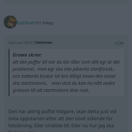
Den har aldrig puffat tidigare, utan detta just vid
sista uppstarten efter att den blivit stående för
felsökning. Eller smällde till. Eller nu hur jag ska
förklara det.
Det var just framme vid motorn under tiden den
stod på tomgång.
Men ja....Det är ju själva fan att det ska komma snö
och bli minus just nu. Det gör felsökningen tio
gånger mer komplicerad.
All re
Citera