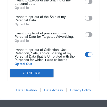
I want to opt-out of the Sharing of my
Senast redigerat av Kattkatt (10 juli 2025)
personal data.
Opted In
All re
Citera
I want to opt-out of the Sale of my
Personal Data.
Opted In
I want to opt-out of processing my
Personal Data for Targeted Advertising.
Opted In
simlar
6 025 Inlägg
I want to opt-out of Collection, Use,
Retention, Sale, and/or Sharing of my
Personal Data that Is Unrelated with the
Purposes for which it was collected.
3 januari 2025
#2
Opted Out
Har du tur så är det bara så enkelt att kondens i
motorn har fryst fast kolvarna.
CONFIRM
https://www.youtube.com/c/93simlar
Data Deletion
Data Access
Privacy Policy
Volkswagen
Audi A3 3.2
Transporter T4
Quattro
"A32an"
(1998)
(2006)