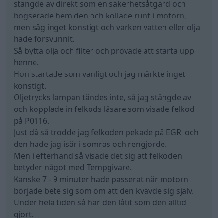
stängde av direkt som en säkerhetsåtgärd och
bogserade hem den och kollade runt i motorn,
men såg inget konstigt och varken vatten eller olja
hade försvunnit.
Så bytta olja och filter och prövade att starta upp
henne.
Hon startade som vanligt och jag märkte inget
konstigt.
Oljetrycks lampan tändes inte, så jag stängde av
och kopplade in felkods läsare som visade felkod
på P0116.
Just då så trodde jag felkoden pekade på EGR, och
den hade jag isär i somras och rengjorde.
Men i efterhand så visade det sig att felkoden
betyder något med Tempgivare.
Kanske 7 - 9 minuter hade passerat när motorn
började bete sig som om att den kvävde sig själv.
Under hela tiden så har den låtit som den alltid
gjort.