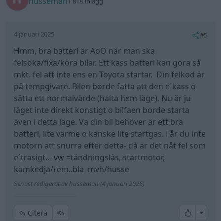
Senast redigerat av husseman (4 januari 2025)
All re
Citera
Kattkatt
101 Inlägg
4 januari 2025
#6
Trådstartare
Growe skrev:
att den puffar till när du kör låter som ditt egr är det
problemet.. men egr ska inte påverka startförsök..
och batteriet brukar bli bra dåligt innan den slutar
dra startmotorn.. men visst du kan ha nått nedre
gränsen till att startmotorn drar runt..