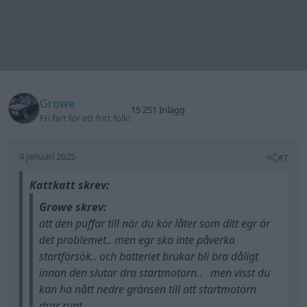
det problemet.. men egr ska inte påverka
startförsök.. och batteriet brukar bli bra dåligt
innan den slutar dra startmotorn.. men visst du
kan ha nått nedre gränsen till att startmotorn
drar runt..
Den har aldrig puffat tidigare, utan detta just vid
sista uppstarten efter att den blivit stående för
felsökning. Eller smällde till. Eller nu hur jag ska
förklara det.
okej har du kollat att kamremmen sitter på? om
Det var just framme vid motorn under tiden den stod
den går så slår ju skiten ihop och går den av skulle
på tomgång.
den garanterat skicka ut luft ur fel ände av motorn
pga avgasventilerna är stängda och öppna
Men ja....Det är ju själva fan att det ska komma snö
insugsventiler efter förbränningen är gjord.
och bli minus just nu. Det gör felsökningen tio
gånger mer komplicerad.
trodde den gjort det hela tiden.. jag skulle börja vid
kamremmen då.. väldigt vanligt att dom sitter kvar