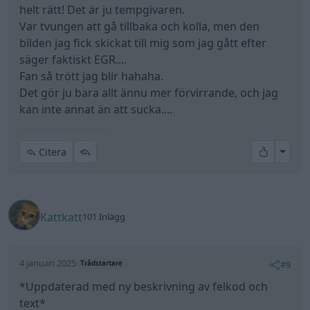
4 januari 2025
#9
Trådstartare
*Uppdaterad med ny beskrivning av felkod och
text*
All re
Citera
Kattkatt
101 Inlägg
4 januari 2025
#10
Trådstartare
Growe skrev:
Kattkatt skrev:
Growe skrev:
att den puffar till när du kör låter som ditt egr