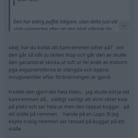
på plats och ser hela ut men den tappat kuggar.. på
ett ställe på remmen hände på en Lupo 3l jag
köpte trasig remmen var rensad på kuggar på ett
ställe
Kör fort så hinner inget hända...
Seat Arosa (1999)
Volvo V70 D5
(2002)
Volkswagen Polo
1.6Tdi
"Biloptimering i
Sverige"
(2010)
All re
Citera