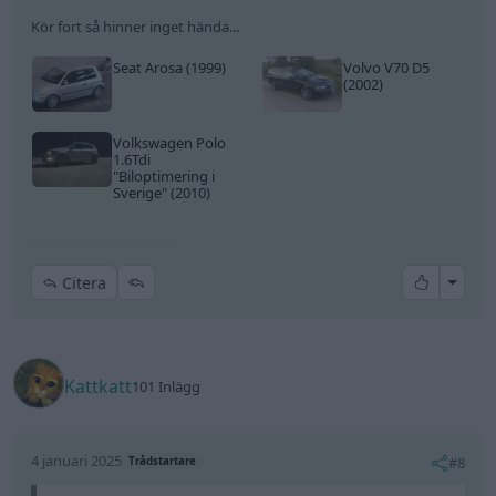
Kattkatt
101 Inlägg
4 januari 2025
#8
Trådstartare
husseman skrev:
Hmm, bra batteri är AoO när man ska
felsöka/fixa/köra bilar. Ett kass batteri kan göra så
mkt. fel att inte ens en Toyota startar. Din felkod är
på tempgivare. Bilen borde fatta att den e´kass o
sätta ett normalvärde (halta hem läge). Nu är ju
läget inte direkt konstigt o bilfaen borde starta även
i detta läge. Va din bil behöver är ett bra batteri, lite
värme o kanske lite startgas. Får du inte motorn att
snurra efter detta- då är det nåt fel som e´trasigt..-
vw =tändningslås, startmotor, kamkedja/rem..bla
mvh/husse
Det är sant. Ett friskt och laddat batteri är en