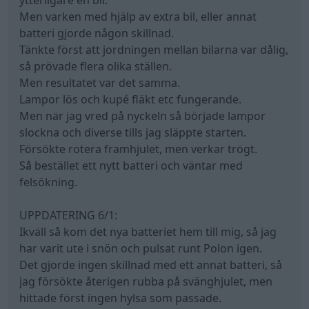
ytterligare en bil.
Men varken med hjälp av extra bil, eller annat
batteri gjorde någon skillnad.
Tänkte först att jordningen mellan bilarna var dålig,
så prövade flera olika ställen.
Men resultatet var det samma.
Lampor lös och kupé fläkt etc fungerande.
Men när jag vred på nyckeln så började lampor
slockna och diverse tills jag släppte starten.
Försökte rotera framhjulet, men verkar trögt.
Så bestället ett nytt batteri och väntar med
felsökning.
UPPDATERING 6/1:
Ikväll så kom det nya batteriet hem till mig, så jag
har varit ute i snön och pulsat runt Polon igen.
Det gjorde ingen skillnad med ett annat batteri, så
jag försökte återigen rubba på svänghjulet, men
hittade först ingen hylsa som passade.