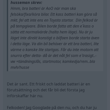
förutsättning och det får bli det första jag
införskaffar här nu.
Felkoden! Jag Googlade på den nu, och du har ju
helt rätt! Det är ju tempgivaren.
Var tvungen att gå tillbaka och kolla, men den
bilden jag fick skickat till mig som jag gått efter
säger faktiskt EGR....
Fan så trött jag blir hahaha.
Det gör ju bara allt ännu mer förvirrande, och jag
kan inte annat än att sucka....
All re
Citera
Kattkatt
101 Inlägg