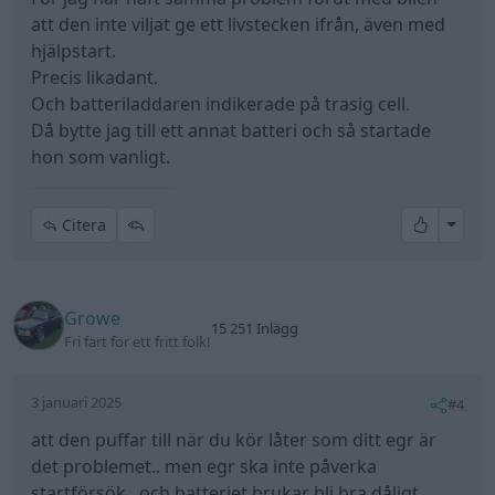
3 januari 2025
#4
att den puffar till när du kör låter som ditt egr är
det problemet.. men egr ska inte påverka
startförsök.. och batteriet brukar bli bra dåligt
innan den slutar dra startmotorn.. men visst du
kan ha nått nedre gränsen till att startmotorn drar
runt..
Kör fort så hinner inget hända...
Volkswagen Polo
Seat Arosa (1999)
1.6Tdi
"Biloptimering i
Sverige"
(2010)
Volvo V70 D5
(2002)