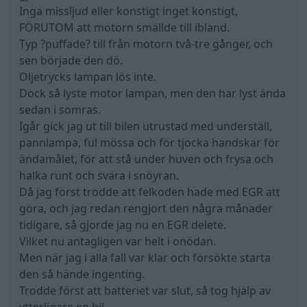
Inga missljud eller konstigt inget konstigt,
FÖRUTOM att motorn smällde till ibland.
Typ ?puffade? till från motorn två-tre gånger, och
sen började den dö.
Oljetrycks lampan lös inte.
Dock så lyste motor lampan, men den har lyst ända
sedan i somras.
Igår gick jag ut till bilen utrustad med underställ,
pannlampa, ful mössa och för tjocka handskar för
ändamålet, för att stå under huven och frysa och
halka runt och svära i snöyran.
Då jag först trodde att felkoden hade med EGR att
göra, och jag redan rengjort den några månader
tidigare, så gjorde jag nu en EGR delete.
Vilket nu antagligen var helt i onödan.
Men när jag i alla fall var klar och försökte starta
den så hände ingenting.
Trodde först att batteriet var slut, så tog hjälp av