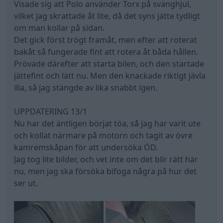
Visade sig att Polo använder Torx på svänghjul,
vilket jag skrattade åt lite, då det syns jätte tydligt
om man kollar på sidan.
Det gick först trögt framåt, men efter att roterat
bakåt så fungerade fint att rotera åt båda hållen.
Prövade därefter att starta bilen, och den startade
jättefint och lätt nu. Men den knackade riktigt jävla
illa, så jag stängde av lika snabbt igen.
UPPDATERING 13/1
Nu har det äntligen börjat töa, så jag har varit ute
och kollat närmare på motorn och tagit av övre
kamremskåpan för att undersöka ÖD.
Jag tog lite bilder, och vet inte om det blir rätt här
nu, men jag ska försöka bifoga några på hur det
ser ut.