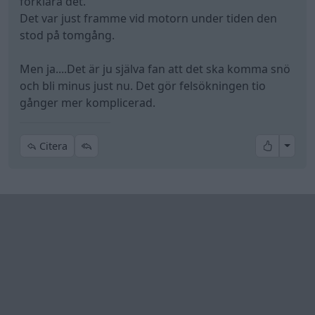
Growe
15 251 Inlägg
Fri fart för ett fritt folk!
4 januari 2025
#7
Kattkatt skrev:
Growe skrev:
att den puffar till när du kör låter som ditt egr är