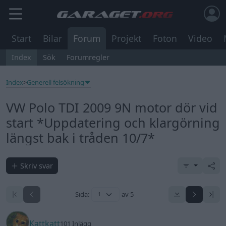
Start
Bilar
Forum
Projekt
Foton
Video
Index
Sök
Forumregler
Index
>
Generell felsökning
VW Polo TDI 2009 9N motor dör vid
start *Uppdatering och klargörning
längst bak i tråden 10/7*
Skriv svar
Sida:
av 5
Kattkatt
101 Inlägg