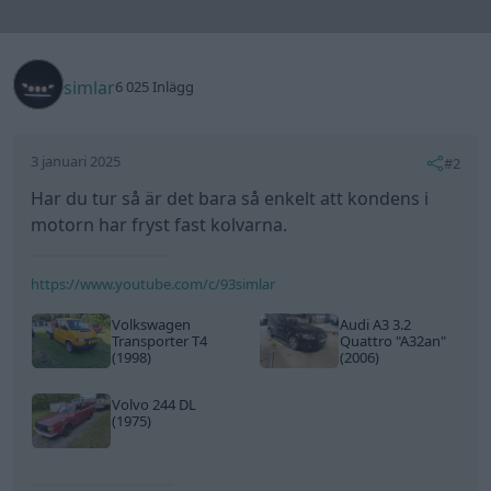
Volvo 244 DL
(1975)
All re
Citera
Kattkatt
101 Inlägg
3 januari 2025
#3
Trådstartare
simlar skrev:
Har du tur så är det bara så enkelt att kondens i
motorn har fryst fast kolvarna.