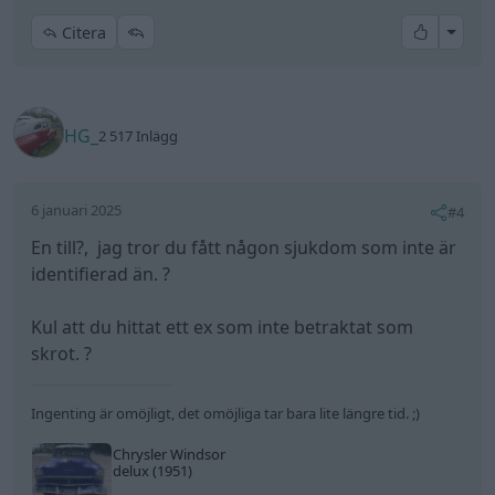
All re
Citera
HG_
2 517 Inlägg
6 januari 2025
#4
En till?, jag tror du fått någon sjukdom som inte är
identifierad än. ?
Kul att du hittat ett ex som inte betraktat som
skrot. ?
Ingenting är omöjligt, det omöjliga tar bara lite längre tid. ;)
Chrysler Windsor
delux (1951)