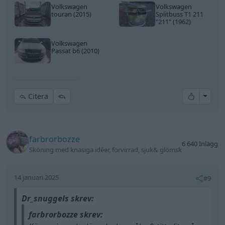
Volkswagen
Volkswagen
touran (2015)
Splitbuss T1 211
"211"
(1962)
Volkswagen
Passat b6 (2010)
All re
Citera
farbrorbozze
6 640 Inlägg
Sköning med knasiga idéer, förvirrad, sjuk& glömsk
14 januari 2025
#9
Dr_snuggels skrev:
farbrorbozze skrev: