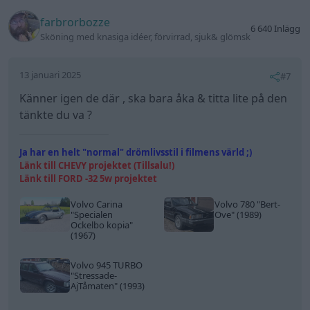
farbrorbozze
6 640 Inlägg
Sköning med knasiga idéer, förvirrad, sjuk& glömsk
13 januari 2025
#7
Känner igen de där , ska bara åka & titta lite på den
tänkte du va ?
Ja har en helt "normal" drömlivsstil i filmens värld ;)
Länk till CHEVY projektet (Tillsalu!)
Länk till FORD -32 5w projektet
Volvo Carina
Volvo 780
"Bert-
"Specialen
Ove"
(1989)
Ockelbo kopia"
(1967)
Volvo 945 TURBO
"Stressade-
AjTåmaten"
(1993)