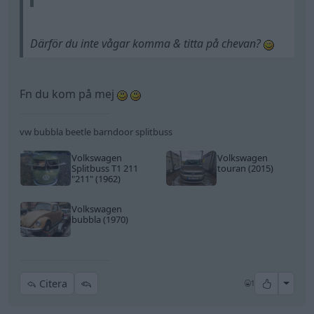
Därför du inte vågar komma & titta på chevan?
Fn du kom på mej
vw bubbla beetle barndoor splitbuss
Volkswagen
Volkswagen
Splitbuss T1 211
touran (2015)
"211"
(1962)
Volkswagen
bubbla (1970)
All re
Citera
1