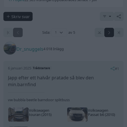
Skriv svar
Sida:
av 5
Dr_snuggels
4 018 Inlägg
6 januari 2025
#1
Trådstartare
Japp efter ett halvår pratade så blev den
min.barnfind
vw bubbla beetle barndoor splitbuss
Volkswagen
Volkswagen
touran (2015)
Passat b6 (2010)