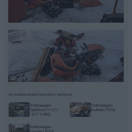
vw bubbla beetle barndoor splitbuss
Volkswagen
Volkswagen
Splitbuss T1 211
bubbla (1970)
"211"
(1962)
Volkswagen
touran (2015)