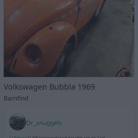
Volkswagen Bubbla 1969
Barnfind
Dr_snuggels
17 Följare
22 305 Visningar
Uppdaterades senast 7 juli