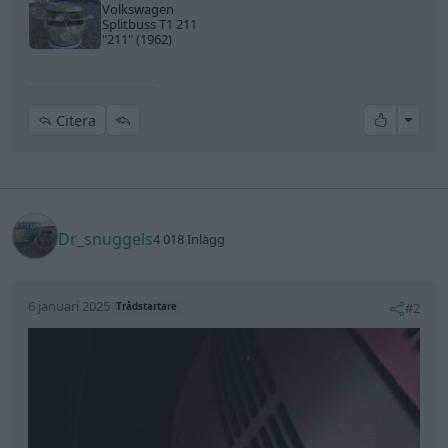
Volkswagen
Splitbuss T1 211
"211"
(1962)
All re
Citera
Dr_snuggels
4 018 Inlägg
6 januari 2025
#2
Trådstartare