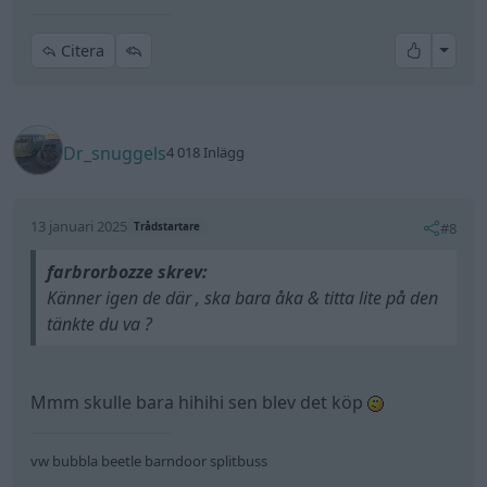
All re
Citera
Dr_snuggels
4 018 Inlägg
13 januari 2025
#8
Trådstartare
farbrorbozze skrev:
Känner igen de där , ska bara åka & titta lite på den
tänkte du va ?
Mmm skulle bara hihihi sen blev det köp
vw bubbla beetle barndoor splitbuss