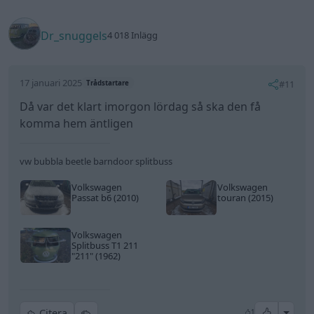
Dr_snuggels
4 018 Inlägg
17 januari 2025
#11
Trådstartare
Då var det klart imorgon lördag så ska den få
komma hem äntligen
vw bubbla beetle barndoor splitbuss
Volkswagen
Volkswagen
Passat b6 (2010)
touran (2015)
Volkswagen
Splitbuss T1 211
"211"
(1962)
All re
Citera
1