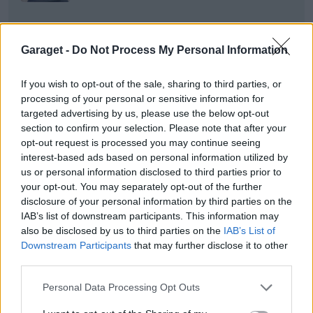
All re
Citera
Garaget -
Do Not Process My Personal Information
If you wish to opt-out of the sale, sharing to third parties, or
processing of your personal or sensitive information for
Dr_snuggels
targeted advertising by us, please use the below opt-out
4 018 Inlägg
section to confirm your selection. Please note that after your
opt-out request is processed you may continue seeing
interest-based ads based on personal information utilized by
6 januari 2025
#5
Trådstartare
us or personal information disclosed to third parties prior to
your opt-out. You may separately opt-out of the further
HG_ skrev:
disclosure of your personal information by third parties on the
En till?, jag tror du fått någon sjukdom som inte är
IAB’s list of downstream participants. This information may
identifierad än. ?
also be disclosed by us to third parties on the
IAB’s List of
Downstream Participants
that may further disclose it to other
Kul att du hittat ett ex som inte betraktat som skrot.
third parties.
?
Personal Data Processing Opt Outs