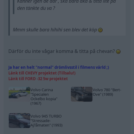
Känner igen de där , ska bara åka & titta lite på
den tänkte du va ?
Mmm skulle bara hihihi sen blev det köp
Därför du inte vågar komma & titta på chevan?
Ja har en helt "normal" drömlivsstil i filmens värld ;)
Länk till CHEVY projektet (Tillsalu!)
Länk till FORD -32 5w projektet
Volvo Carina
Volvo 780
"Bert-
"Specialen
Ove"
(1989)
Ockelbo kopia"
(1967)
Volvo 945 TURBO
"Stressade-
AjTåmaten"
(1993)