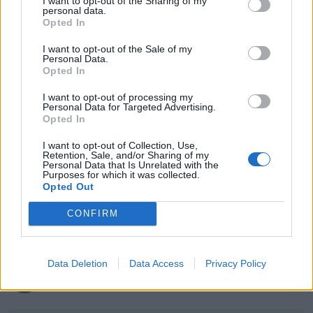
I want to opt-out of the Sharing of my
Det det bara hände.verkar va en magnet som dras
personal data.
Opted In
till vw
I want to opt-out of the Sale of my
Personal Data.
vw bubbla beetle barndoor splitbuss
Opted In
Volkswagen
Volkswagen
I want to opt-out of processing my
bubbla (1970)
touran (2015)
Personal Data for Targeted Advertising.
Opted In
Volkswagen
I want to opt-out of Collection, Use,
Passat b6 (2010)
Retention, Sale, and/or Sharing of my
Personal Data that Is Unrelated with the
Purposes for which it was collected.
Opted Out
All re
Citera
CONFIRM
1
Data Deletion
Data Access
Privacy Policy
Dr_snuggels
4 018 Inlägg