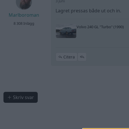
3 juni
Lagret pressas både ut och in.
Marlboroman
8 308 Inlägg
Volvo 240 GL
"Turbo"
(1990)
Citera
Skriv svar