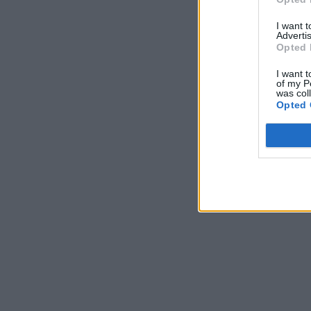
I want 
Advertis
Opted 
I want t
of my P
was col
Opted 