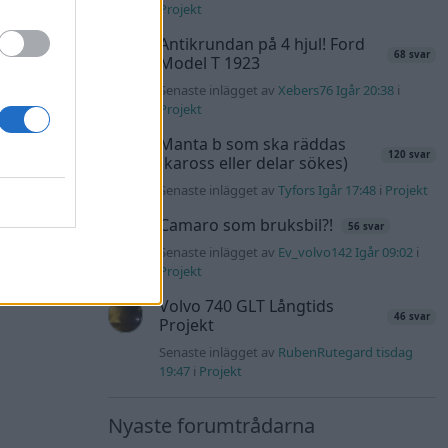
Projekt
Antikrundan på 4 hjul! Ford
68 svar
Model T 1923
Senaste inlägget av
Xebers76 Igår 20:38
i
Projekt
Manta b som ska räddas
120 svar
(kaross eller delar sökes)
Senaste inlägget av
Tyfors Igår 17:48
i
Projekt
Camaro som bruksbil?!
56 svar
Senaste inlägget av
Ev_volvo142 Igår 09:02
i
Projekt
Volvo 740 GLT Långtids
46 svar
Projekt
Senaste inlägget av
RubenRutegard tisdag
19:47
i
Projekt
Nyaste forumtrådarna