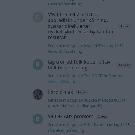
Generell felsökning
VW LT35 -04 2.5 TDI dör
sporadiskt under körning,
startar direkt efter
1 svar
nyckelcykel. Delar bytta utan
resultat.
Senaste inlägget av
Jesper328 tisdag 12:52
i
Generell felsökning
Jag tror att folk köper bil av
30 svar
helt fel anledning.
Senaste inlägget av
The-GOAT för 3 timmar
sedan
i
Allmänt
Ford s max
1 svar
Senaste inlägget av
nucken måndag 06:31
i
Motorteknik (Grundläggande)
940 92 ABS problem
2 svar
Senaste inlägget av
H-Karlsson måndag 16:23
i
Generell felsökning