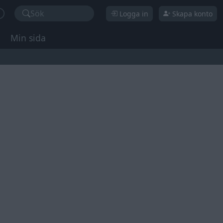
Sök
Logga in
Skapa konto
Min sida