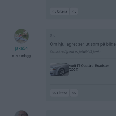
Citera
3 juni
Om hjullagret ser ut som på bilden
jaka54
Senast redigerat av jaka54 (3 juni )
6 917 Inlägg
Audi TT Quattro, Roadster
(2004)
Citera