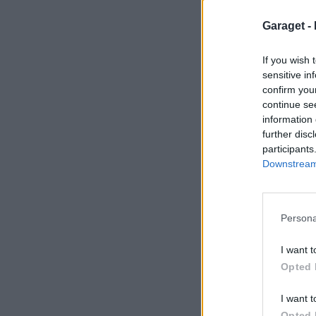
Garaget -
If you wish 
sensitive in
confirm you
continue se
information 
further disc
participants
Downstream 
Persona
I want t
Opted 
I want t
Opted 