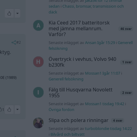
Senaste inlägget av
jaka54 för 12 timmar
sedan
i
Chassi, bromsar, transmission och
däck
All reactions
Kia Ceed 2017 batteritorsk
med jämna mellanrum.
46 svar
Varför?
#2
Senaste inlägget av
Ansan Igår 15:29
i
Generell
felsökning
ktyg.
Övertryck i vevhus, Volvo 940
1 svar
b230fk
Senaste inlägget av
Mossan1 Igår 11:07
i
,0E (1989)
Generell felsökning
Fälg till Husqvarna Novolett
2 svar
1955
Senaste inlägget av
Mossan1 tisdag 19:42
i
All reactions
1
Övriga fordon
Slipa och polera rinningar
4 svar
Senaste inlägget av
turboblondie tisdag 14:22
i
Bilvård och biltvätt