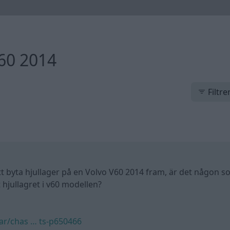
v60 2014
Filtre
 att byta hjullager på en Volvo V60 2014 fram, är det någon s
 hjullagret i v60 modellen?
lar/chas … ts-p650466