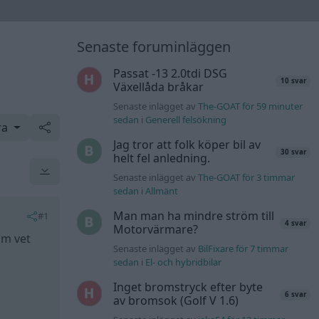
Senaste foruminläggen
Passat -13 2.0tdi DSG
10 svar
Växellåda bråkar
Senaste inlägget av
The-GOAT för 59 minuter
sedan
i
Generell felsökning
ra
Jag tror att folk köper bil av
30 svar
helt fel anledning.
Senaste inlägget av
The-GOAT för 3 timmar
sedan
i
Allmänt
Man man ha mindre ström till
#1
4 svar
Motorvärmare?
om vet
Senaste inlägget av
BilFixare för 7 timmar
sedan
i
El- och hybridbilar
Inget bromstryck efter byte
6 svar
av bromsok (Golf V 1.6)