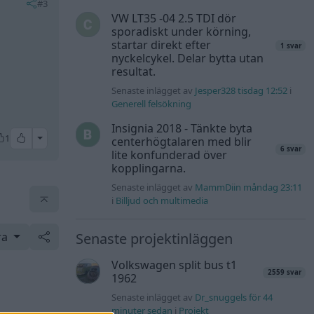
#3
VW LT35 -04 2.5 TDI dör
sporadiskt under körning,
startar direkt efter
1 svar
nyckelcykel. Delar bytta utan
resultat.
Senaste inlägget av
Jesper328 tisdag 12:52
i
Generell felsökning
Insignia 2018 - Tänkte byta
All reactions
1
centerhögtalaren med blir
6 svar
lite konfunderad över
kopplingarna.
Senaste inlägget av
MammDiin måndag 23:11
i
Billjud och multimedia
ra
Senaste projektinläggen
Volkswagen split bus t1
2559 svar
1962
Senaste inlägget av
Dr_snuggels för 44
minuter sedan
i
Projekt