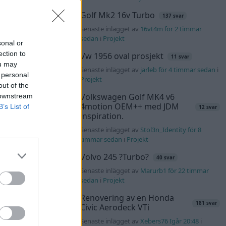
Golf Mk2 16v Turbo
137 svar
Senaste inlägget av
16vt4m för 2 timmar
sedan
i
Projekt
sonal or
ection to
Vw 1956 oval prosjekt
11 svar
ou may
Senaste inlägget av
jarleb för 4 timmar sedan
i
 personal
Projekt
out of the
Volkswagen Golf MK4 v6
 downstream
4motion OEM++ med JDM
B’s List of
12 svar
inspiration.
Senaste inlägget av
Stol3n_Identity för 8
timmar sedan
i
Projekt
Volvo 245 ?Turbo?
40 svar
Senaste inlägget av
Marurb1 för 22 timmar
sedan
i
Projekt
Renovering av en Honda
181 svar
Civic Aerodeck VTi
Senaste inlägget av
Xebers76 Igår 20:48
i