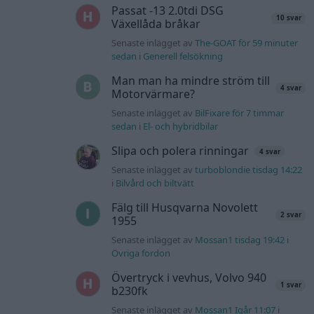
Passat -13 2.0tdi DSG
10 svar
Växellåda bråkar
Senaste inlägget av
The-GOAT för 59 minuter
sedan
i
Generell felsökning
Man man ha mindre ström till
4 svar
Motorvärmare?
Senaste inlägget av
BilFixare för 7 timmar
sedan
i
El- och hybridbilar
Slipa och polera rinningar
4 svar
Senaste inlägget av
turboblondie tisdag 14:22
i
Bilvård och biltvätt
Fälg till Husqvarna Novolett
2 svar
1955
Senaste inlägget av
Mossan1 tisdag 19:42
i
Övriga fordon
Övertryck i vevhus, Volvo 940
1 svar
b230fk
Senaste inlägget av
Mossan1 Igår 11:07
i