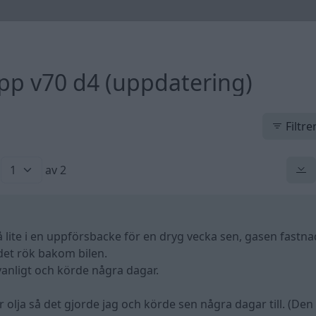
opp v70 d4 (uppdatering)
Filtre
av 2
 lite i en uppförsbacke för en dryg vecka sen, gasen fastna
det rök bakom bilen.
anligt och körde några dagar.
er olja så det gjorde jag och körde sen några dagar till. (De