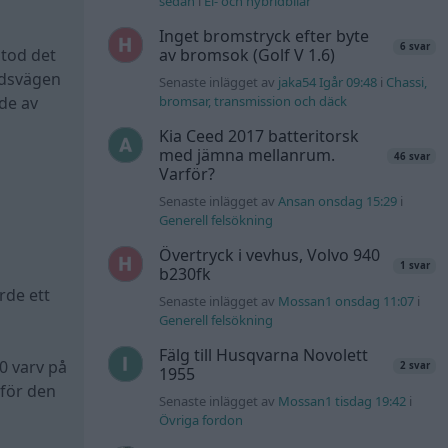
sedan
i
El- och hybridbilar
Inget bromstryck efter byte
6 svar
stod det
av bromsok (Golf V 1.6)
ndsvägen
Senaste inlägget av
jaka54 Igår 09:48
i
Chassi,
gde av
bromsar, transmission och däck
Kia Ceed 2017 batteritorsk
med jämna mellanrum.
46 svar
Varför?
Senaste inlägget av
Ansan onsdag 15:29
i
Generell felsökning
Övertryck i vevhus, Volvo 940
1 svar
b230fk
rde ett
Senaste inlägget av
Mossan1 onsdag 11:07
i
Generell felsökning
Fälg till Husqvarna Novolett
0 varv på
2 svar
1955
 för den
Senaste inlägget av
Mossan1 tisdag 19:42
i
Övriga fordon