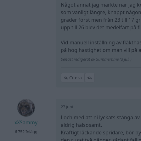
Något annat jag märkte när jag k
som vanligt längre, knappt någon 
grader först men från 23 till 17 g
upp till 26 blev det medelfart på f
Vid manuell inställning av fläkth
på hög hastighet om man vill på a
Senast redigerat av Summertime (3 juli )
Citera
27 juni
I och med att ni lyckats stänga av
xXSammy
aldrig hälsosamt.
6 752 Inlägg
Kraftigt läckande spridare, bör by
den rusat två gånger, sådant fall