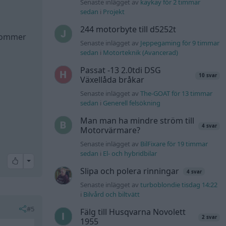
Senaste inlägget av
kaykay för 2 timmar
sedan
i
Projekt
244 motorbyte till d5252t
n kommer
Senaste inlägget av
Jeppegaming för 9 timmar
sedan
i
Motorteknik (Avancerad)
Passat -13 2.0tdi DSG
10 svar
Växellåda bråkar
Senaste inlägget av
The-GOAT för 13 timmar
sedan
i
Generell felsökning
Man man ha mindre ström till
4 svar
Motorvärmare?
Senaste inlägget av
BilFixare för 19 timmar
sedan
i
El- och hybridbilar
All reactions
Slipa och polera rinningar
4 svar
Senaste inlägget av
turboblondie tisdag 14:22
i
Bilvård och biltvätt
#5
Fälg till Husqvarna Novolett
2 svar
1955