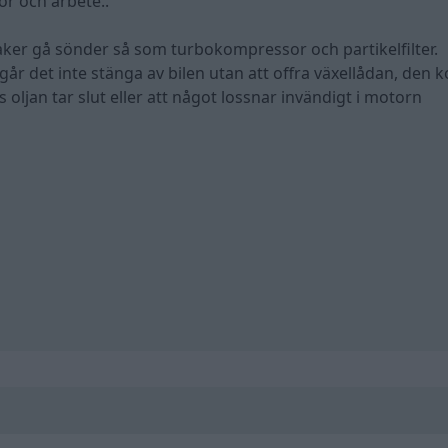
r och arbete..
ker gå sönder så som turbokompressor och partikelfilter.
na går det inte stänga av bilen utan att offra växellådan, de
s oljan tar slut eller att något lossnar invändigt i motorn