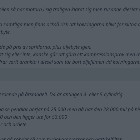
bilen så har motorn i sig troligen klarat sig men rusande dieslar 
a samtliga men finns också risk att kolvringarna blivit för slitna
rbyte.
de på pris av spridarna, plus oljebyte igen.
 sig eller inte, kanske går att göra ett kompressionsprov men r
rar varit dränkta i diesel som tar bort oljefilmen vid kolvringarn
beroende på årsmodell. D4 är antingen 4- eller 5-cylindrig
.se pendlar börjar på 25.000 men då har den 28.000 mil på hi
00 och den ligger ute för 53.000
 och arbete..
er gå sönder så som turbokompressor och partikelfilter.