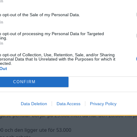
In
 begagnat?
o opt-out of the Sale of my Personal Data.
len?
In
to opt-out of processing my Personal Data for Targeted
 den kanske går att köra...
ing.
In
o opt-out of Collection, Use, Retention, Sale, and/or Sharing
ersonal Data that Is Unrelated with the Purposes for which it
lected.
Out
CONFIRM
 beroende på årsmodell. D4 är antingen 4- eller 5-cylindrig
Data Deletion
Data Access
Privacy Policy
a.se pendlar börjar på 25.000 men då har den 28.000 mil p
00 och den ligger ute för 53.000