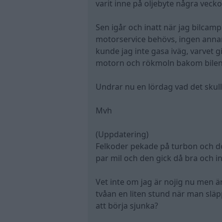
varit inne på oljebyte några vecko
Sen igår och inatt när jag bilca
motorservice behövs, ingen anna
kunde jag inte gasa iväg, varvet g
motorn och rökmoln bakom bilen ig
Undrar nu en lördag vad det skul
Mvh
(Uppdatering)
Felkoder pekade på turbon och dom
par mil och den gick då bra och in
Vet inte om jag är nojig nu men ä
tvåan en liten stund när man släp
att börja sjunka?