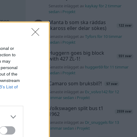
Senaste inlägget av
kaykay för 2 timmar
sedan
i
Projekt
v men
Manta b som ska räddas
122 svar
(kaross eller delar sökes)
 vid
Senaste inlägget av
Tyfors för 10 timmar
sedan
i
Projekt
sonal or
Huggern goes big block
ection to
551 svar
with 427 ZL-1!
ou may
Senaste inlägget av
hugger69 för 11 timmar
 personal
sedan
i
Projekt
out of the
 downstream
Camaro som bruksbil?!
57 svar
B’s List of
Senaste inlägget av
Ev_volvo142 för 12
timmar sedan
i
Projekt
All reactions
Volkswagen split bus t1
2559 svar
1962
Senaste inlägget av
Dr_snuggels för 13
timmar sedan
i
Projekt
#3