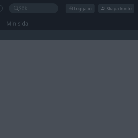
Sök
Logga in
Skapa konto
Min sida