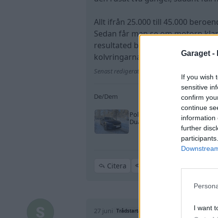
Allt ifrån 25.000 till 45.000 beroe
Sedan får man se om motorn klara
resultated blir missvisande om en/
Garaget -
kolvringarna
Senast redigerat av xXSammy (27 juni )
If you wish 
sensitive in
De/Dem
confirm you
continue se
Polestar 2
"Long Range
information 
Dual Motor"
(2021)
further disc
participants
Downstream 
Citera
Persona
I want t
27 juni
Trådstartare