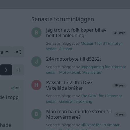
Senaste foruminläggen
Jag tror att folk köper bil av
31 svar
helt fel anledning.
Senaste inlägget av
Mossan1 för 31 minuter
sedan
i
Allmänt
ra
244 motorbyte till d5252t
Senaste inlägget av
Jeppegaming för 9 timmar
sedan
i
Motorteknik (Avancerad)
Passat -13 2.0tdi DSG
10 svar
Växellåda bråkar
#1
Senaste inlägget av
The-GOAT för 13 timmar
de i topp
sedan
i
Generell felsökning
Man man ha mindre ström till
4 svar
Motorvärmare?
n hade
Senaste inlägget av
BilFixare för 19 timmar