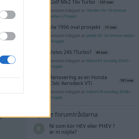
Golf Mk2 16v Turbo
137 svar
Senaste inlägget av
16vt4m för 14 timmar
sedan
i
Projekt
Vw 1956 oval prosjekt
11 svar
Senaste inlägget av
jarleb för 16 timmar sedan
i
Projekt
Volvo 245 ?Turbo?
40 svar
Senaste inlägget av
Marurb1 onsdag 23:42
i
All reactions
Projekt
Renovering av en Honda
181 svar
Civic Aerodeck VTi
Senaste inlägget av
Xebers76 onsdag 20:48
i
#4
Projekt
Nyaste forumtrådarna
å
Ni som kör HEV eller PHEV ?
är ni nöjda?