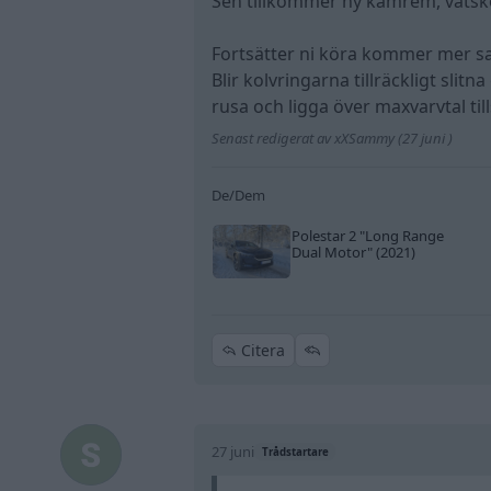
Sen tillkommer ny kamrem, vätsko
Fortsätter ni köra kommer mer sa
Blir kolvringarna tillräckligt slit
rusa och ligga över maxvarvtal till
Senast redigerat av xXSammy (27 juni )
De/Dem
Polestar 2
"Long Range
Dual Motor"
(2021)
Citera
27 juni
Trådstartare