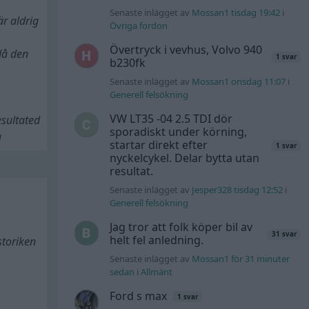
Senaste inlägget av
Mossan1 tisdag 19:42
i
är aldrig
Övriga fordon
Övertryck i vevhus, Volvo 940
 då den
1 svar
b230fk
Senaste inlägget av
Mossan1 onsdag 11:07
i
Generell felsökning
VW LT35 -04 2.5 TDI dör
esultated
sporadiskt under körning,
a
startar direkt efter
1 svar
nyckelcykel. Delar bytta utan
resultat.
Senaste inlägget av
Jesper328 tisdag 12:52
i
Generell felsökning
Jag tror att folk köper bil av
31 svar
helt fel anledning.
storiken
Senaste inlägget av
Mossan1 för 31 minuter
sedan
i
Allmänt
Ford s max
1 svar