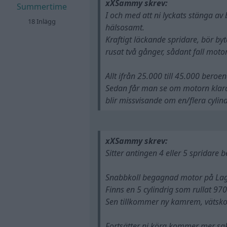
xXSammy skrev:
Summertime
I och med att ni lyckats stänga av 
18 Inlägg
hälsosamt.
Kraftigt läckande spridare, bör byt
rusat två gånger, sådant fall moto
Allt ifrån 25.000 till 45.000 beroen
Sedan får man se om motorn klarat
blir missvisande om en/flera cylind
xXSammy skrev:
Sitter antingen 4 eller 5 spridare 
Snabbkoll begagnad motor på Laga
Finns en 5 cylindrig som rullat 97
Sen tillkommer ny kamrem, vätskor
Fortsätter ni köra kommer mer sak