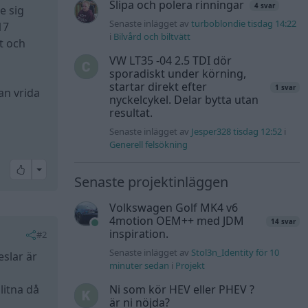
Slipa och polera rinningar
4 svar
e sig
Senaste inlägget av
turboblondie tisdag 14:22
17
i
Bilvård och biltvätt
rt och
VW LT35 -04 2.5 TDI dör
sporadiskt under körning,
startar direkt efter
1 svar
an vrida
nyckelcykel. Delar bytta utan
resultat.
Senaste inlägget av
Jesper328 tisdag 12:52
i
Generell felsökning
All reactions
Senaste projektinläggen
Volkswagen Golf MK4 v6
4motion OEM++ med JDM
14 svar
inspiration.
#2
Senaste inlägget av
Stol3n_Identity för 10
eslar är
minuter sedan
i
Projekt
litna då
Ni som kör HEV eller PHEV ?
är ni nöjda?