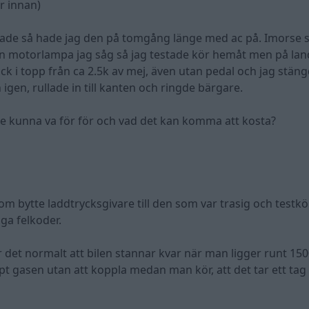
r innan)
mpade så hade jag den på tomgång länge med ac på. Imorse 
n motorlampa jag såg så jag testade kör hemåt men på la
ick i topp från ca 2.5k av mej, även utan pedal och jag stän
en, rullade in till kanten och ringde bärgare.
le kunna va för för och vad det kan komma att kosta?
 bytte laddtrycksgivare till den som var trasig och testkö
ga felkoder.
r det normalt att bilen stannar kvar när man ligger runt 150
pt gasen utan att koppla medan man kör, att det tar ett tag