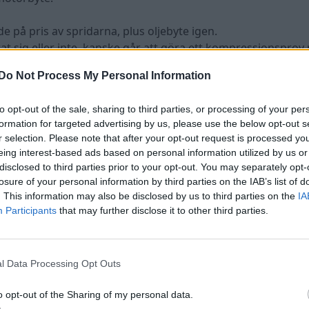
nde på pris av spridarna, plus oljebyte igen.
t sig eller inte, kanske går att göra ett kompressionspro
flera cylindrar varit dränkta i diesel som tar bort oljefilmen
Do Not Process My Personal Information
to opt-out of the sale, sharing to third parties, or processing of your per
formation for targeted advertising by us, please use the below opt-out s
r selection. Please note that after your opt-out request is processed y
eing interest-based ads based on personal information utilized by us or
disclosed to third parties prior to your opt-out. You may separately opt-
losure of your personal information by third parties on the IAB’s list of
. This information may also be disclosed by us to third parties on the
IA
Participants
that may further disclose it to other third parties.
l Data Processing Opt Outs
o opt-out of the Sharing of my personal data.