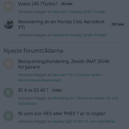
Senaste inlägget av
The-GOAT torsdag 20:54
i
Generell
felsökning
Man man ha mindre ström till
4 svar
Motorvärmare?
Senaste inlägget av
BilFixare torsdag 14:37
i
El- och hybridbilar
Slipa och polera rinningar
4 svar
Senaste inlägget av
turboblondie tisdag 14:22
i
Bilvård och
biltvätt
Fälg till Husqvarna Novolett 1955
2 svar
Senaste inlägget av
Mossan1 tisdag 19:42
i
Övriga fordon
Övertryck i vevhus, Volvo 940 b230fk
1 svar
Senaste inlägget av
Mossan1 onsdag 11:07
i
Generell
felsökning
VW LT35 -04 2.5 TDI dör sporadiskt under
körning, startar direkt efter nyckelcykel.
1 svar
Delar bytta utan resultat.
Senaste inlägget av
Jesper328 tisdag 12:52
i
Generell