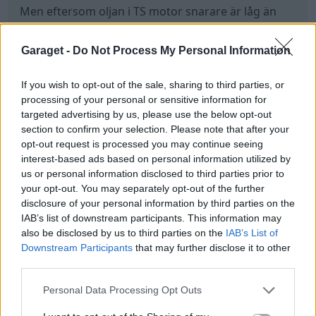
Men eftersom oljan i TS motor snarare är låg än
hög är det inte dirselutspädning som.orsakar
detta.
Garaget -
Do Not Process My Personal Information
Lutar då åt turbo, eller elektriskt fel.
If you wish to opt-out of the sale, sharing to third parties, or
Röken talar för turbon, tyvärr.
processing of your personal or sensitive information for
targeted advertising by us, please use the below opt-out
Senast redigerat av Mossan1 (28 juni )
section to confirm your selection. Please note that after your
opt-out request is processed you may continue seeing
All re
Citera
interest-based ads based on personal information utilized by
1
us or personal information disclosed to third parties prior to
your opt-out. You may separately opt-out of the further
disclosure of your personal information by third parties on the
Brådhis
IAB’s list of downstream participants. This information may
11 314 Inlägg
* Voff voff *
also be disclosed by us to third parties on the
IAB’s List of
Downstream Participants
that may further disclose it to other
third parties.
28 juni
#29
Personal Data Processing Opt Outs
jaka54 skrev: