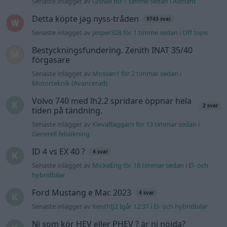
(Avancerad)
Passat -13 2.0tdi DSG Växellåda bråkar
10 svar
Senaste inlägget av
The-GOAT torsdag 20:54
i
Generell
felsökning
Man man ha mindre ström till
4 svar
Motorvärmare?
Senaste inlägget av
BilFixare torsdag 14:37
i
El- och hybridbilar
Senaste projektinläggen
Puttelitens projekt Audi S2 Avant. Back
900 svar
to basic. + garagefix.
Senaste inlägget av
Putteliten för 14 timmar sedan
i
Projekt
Volkswagen Golf MK4 v6 4motion OEM++
14 svar
med JDM inspiration.
Senaste inlägget av
Stol3n_Identity Igår 10:06
i
Projekt
Manta b som ska räddas (kaross eller
122 svar
delar sökes)