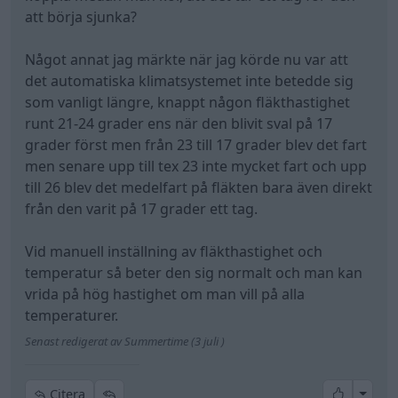
att börja sjunka?
Något annat jag märkte när jag körde nu var att
det automatiska klimatsystemet inte betedde sig
som vanligt längre, knappt någon fläkthastighet
runt 21-24 grader ens när den blivit sval på 17
grader först men från 23 till 17 grader blev det fart
men senare upp till tex 23 inte mycket fart och upp
till 26 blev det medelfart på fläkten bara även direkt
från den varit på 17 grader ett tag.
Vid manuell inställning av fläkthastighet och
temperatur så beter den sig normalt och man kan
vrida på hög hastighet om man vill på alla
temperaturer.
Senast redigerat av Summertime (3 juli )
All re
Citera