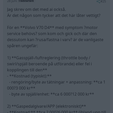
28 juni
#25
Trådstartare
Jag skrev om det med ai också.
Är det någon som tycker att det här låter vettigt?
För en **Volvo V70 D4** med symptom ?motor
service behövs? som kom och gick och där den
dessutom kan ?rusa/fastna i varv? är de vanligaste
spåren ungefär:
1) **Gasspjäll-/luftreglering (throttle body /
swirl/spjäll beroende på utförande) eller fel i
kopplingen till den**
- **Kostnad (typiskt):**
- rengöring/byte av tätningar + anpassning: **ca 1
000?3 000 kr**
- byte av spjäll/enhet: **ca 6 000?12 000 kr**
2) **Gaspedalgivare/APP (elektroniskt)**
- **Kostnad:** **ca 2 000?6 000 kr** (ibland upp till