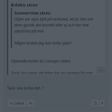
Brådhis skrev:
Summertime skrev:
Oljan var nyss bytt på verkstad, vet ju inte om
dom gjorde det korrekt eller ej och har inte
oljesticka på min.
Några tecken jag kan kolla själv?
Oljenivån kollar du i menyn i bilen.
Dock ska sägas att bilen har en varning för när
nivån är för hög, så den borde ha varnat för det.
Men kolla ändå så vet du.
Tack ska kolla det. ?
Håll inne startknappen utan att sätta foten på
bromsen så vaknar bilen, då kan du scrolla fram till
All re
Citera
oljenivå i färddatorn.