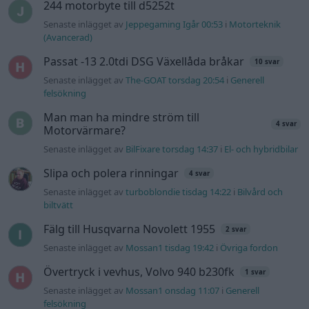
felsökning
Information
Hjälp
Annonsera
Introduktion
Communityregler
Information
Skapa konto
Support
Kontakt
Integritetspolicy
och information
om användning
av cookies
Övrig
information
Övrigt