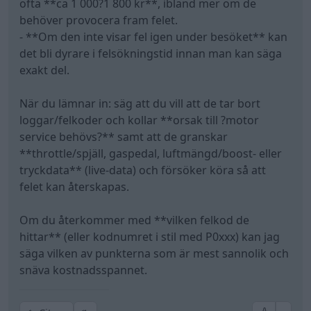
ofta **ca 1 000?1 800 kr**, ibland mer om de
behöver provocera fram felet.
- **Om den inte visar fel igen under besöket** kan
det bli dyrare i felsökningstid innan man kan säga
exakt del.
När du lämnar in: säg att du vill att de tar bort
loggar/felkoder och kollar **orsak till ?motor
service behövs?** samt att de granskar
**throttle/spjäll, gaspedal, luftmängd/boost- eller
tryckdata** (live-data) och försöker köra så att
felet kan återskapas.
Om du återkommer med **vilken felkod de
hittar** (eller kodnumret i stil med P0xxx) kan jag
säga vilken av punkterna som är mest sannolik och
snäva kostnadsspannet.