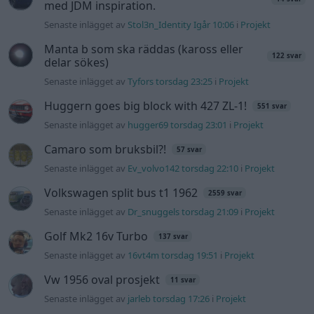
Senaste inlägget av
Xebers76 onsdag 20:48
i
Projekt
Nyaste forumtrådarna
Bestyckningsfundering. Zenith INAT 35/40
förgasare
Senaste inlägget av
Mossan1 för 2 timmar sedan
i
Motorteknik (Avancerad)
ID 4 vs EX 40 ?
4 svar
Senaste inlägget av
MickeEng för 18 timmar sedan
i
El- och
hybridbilar
Ni som kör HEV eller PHEV ? är ni nöjda?
Senaste inlägget av
kaykay Igår 07:23
i
El- och hybridbilar
244 motorbyte till d5252t
Senaste inlägget av
Jeppegaming Igår 00:53
i
Motorteknik
(Avancerad)
Passat -13 2.0tdi DSG Växellåda bråkar
10 svar