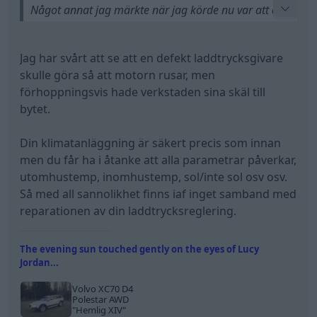
Något annat jag märkte när jag körde nu var att det
automatiska klimatsystemet inte betedde sig som
vanligt längre, knappt någon fläkthastighet runt 21-
Jag har svårt att se att en defekt laddtrycksgivare
24 grader ens när den blivit sval på 17 grader först
skulle göra så att motorn rusar, men
men från 23 till 17 grader blev det fart men senare
förhoppningsvis hade verkstaden sina skäl till
upp till tex 23 inte mycket fart och upp till 26 blev
bytet.
det medelfart på fläkten bara även direkt från den
varit på 17 grader ett tag.
Din klimatanläggning är säkert precis som innan
men du får ha i åtanke att alla parametrar påverkar,
Vid manuell inställning av fläkthastighet och
utomhustemp, inomhustemp, sol/inte sol osv osv.
temperatur så beter den sig normalt och man kan
Så med all sannolikhet finns iaf inget samband med
vrida på hög hastighet om man vill på alla
reparationen av din laddtrycksreglering.
temperaturer.
The evening sun touched gently on the eyes of Lucy
Jordan...
Volvo XC70 D4
Polestar AWD
"Hemlig XIV"