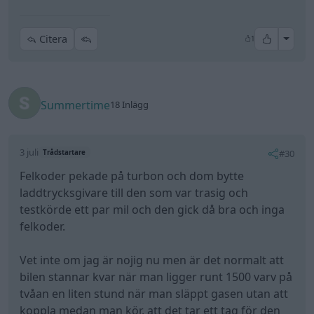
All re
Citera
1
Summertime
18 Inlägg
3 juli
#30
Trådstartare
Felkoder pekade på turbon och dom bytte
laddtrycksgivare till den som var trasig och
testkörde ett par mil och den gick då bra och inga
felkoder.
Vet inte om jag är nojig nu men är det normalt att
bilen stannar kvar när man ligger runt 1500 varv på
tvåan en liten stund när man släppt gasen utan att
koppla medan man kör, att det tar ett tag för den