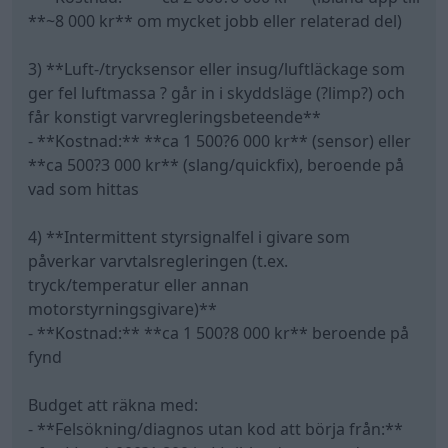
**~8 000 kr** om mycket jobb eller relaterad del)
3) **Luft-/trycksensor eller insug/luftläckage som
ger fel luftmassa ? går in i skyddsläge (?limp?) och
får konstigt varvregleringsbeteende**
- **Kostnad:** **ca 1 500?6 000 kr** (sensor) eller
**ca 500?3 000 kr** (slang/quickfix), beroende på
vad som hittas
4) **Intermittent styrsignalfel i givare som
påverkar varvtalsregleringen (t.ex.
tryck/temperatur eller annan
motorstyrningsgivare)**
- **Kostnad:** **ca 1 500?8 000 kr** beroende på
fynd
Budget att räkna med:
- **Felsökning/diagnos utan kod att börja från:**