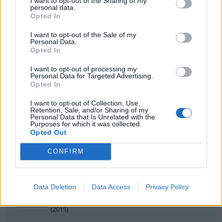
??? Varför pratar ni om oljenivån i motorn! Den har
I want to opt-out of the Sharing of my
personal data.
ju ingenting med om en dieselmotor rusar!
Opted In
I want to opt-out of the Sale of my
Personal Data.
Den kan ha väldigt mycket med det att göra. Om
Opted In
tex en spridare läcker och späder ut oljan så nivån
I want to opt-out of processing my
ökar kan till slut motorn tända på oljan istället för
Personal Data for Targeted Advertising.
dieseln. Då varvar den så mycket det går tills oljan
Opted In
är slut eller motorn skär. Oftast det sistnämnda...
I want to opt-out of Collection, Use,
Retention, Sale, and/or Sharing of my
Personal Data that Is Unrelated with the
Men precis som Mossan1 skriver så tror jag på
Purposes for which it was collected.
turbon i det här fallet då nivån ser normal ut.
Opted Out
CONFIRM
The evening sun touched gently on the eyes of Lucy
Jordan...
Volvo XC70 D4
Data Deletion
Data Access
Privacy Policy
Polestar AWD
"Hemlig XIV"
(2015)