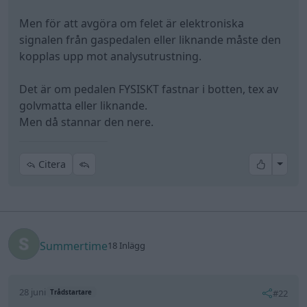
Men för att avgöra om felet är elektroniska
signalen från gaspedalen eller liknande måste den
kopplas upp mot analysutrustning.
Det är om pedalen FYSISKT fastnar i botten, tex av
golvmatta eller liknande.
Men då stannar den nere.
All re
Citera
Summertime
18 Inlägg
28 juni
#22
Trådstartare