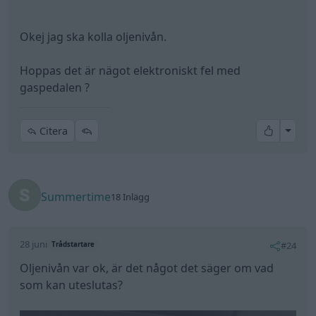
Enda du enkelt kan göra själv i detta är att kolla
oljenivån. Moderna dieslar SKA ha varning för
Okej jag ska kolla oljenivån.
ökande nivå, dvs späds ut med diesel, villet orsakar
sk "Run away".
Hoppas det är nägot elektroniskt fel med
gaspedalen ?
Men för att avgöra om felet är elektroniska signalen
från gaspedalen eller liknande måste den kopplas
upp mot analysutrustning.
All re
Citera
Det är om pedalen FYSISKT fastnar i botten, tex av
golvmatta eller liknande.
Summertime
Men då stannar den nere.
18 Inlägg
28 juni
#24
Trådstartare
Oljenivån var ok, är det något det säger om vad
som kan uteslutas?