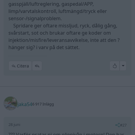
gasspjäll/luftreglering, gaspedal/APP,
limp/varvtalskontroll, luftmängd/tryck eller
sensor-/signalproblem.
Spridare ger oftare missljud, ryck, dålig gång,
svårstart, sot och brukar oftare ge koder om
injektion/misfire/leveransavvikelse, inte att den ?
hänger sig? i varv på det sättet.
All re
Citera
jaka54
6 917 Inlägg
28 juni
#27
??? Varför pratar ni om oljenivån i motorn! Den har