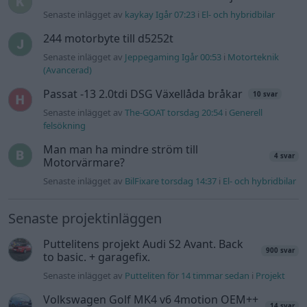
Senaste inlägget av
Tyfors torsdag 23:25
i
Projekt
Huggern goes big block with 427 ZL-1!
551 svar
Senaste inlägget av
hugger69 torsdag 23:01
i
Projekt
Camaro som bruksbil?!
57 svar
Senaste inlägget av
Ev_volvo142 torsdag 22:10
i
Projekt
Volkswagen split bus t1 1962
2559 svar
Senaste inlägget av
Dr_snuggels torsdag 21:09
i
Projekt
Golf Mk2 16v Turbo
137 svar
Senaste inlägget av
16vt4m torsdag 19:51
i
Projekt
Vw 1956 oval prosjekt
11 svar
Senaste inlägget av
jarleb torsdag 17:26
i
Projekt
Volvo 245 ?Turbo?
40 svar
Senaste inlägget av
Marurb1 onsdag 23:42
i
Projekt
Renovering av en Honda Civic Aerodeck
181 svar
VTi