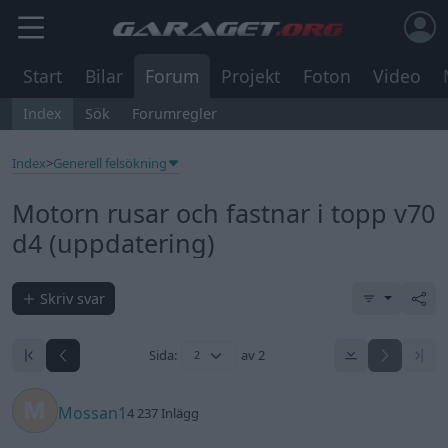
Start
Bilar
Forum
Projekt
Foton
Video
Index
Sök
Forumregler
Index
>
Generell felsökning
Motorn rusar och fastnar i topp v70
d4 (uppdatering)
Skriv svar
Sida:
av 2
Mossan1
4 237 Inlägg