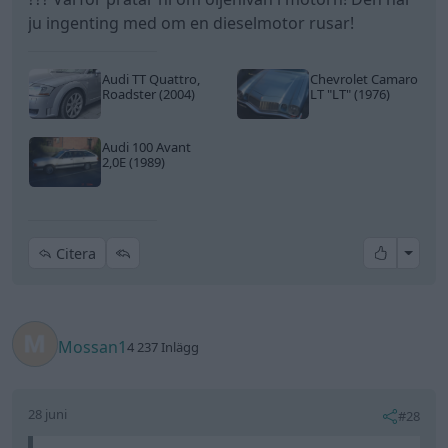
ju ingenting med om en dieselmotor rusar!
Audi TT Quattro,
Chevrolet Camaro
Roadster (2004)
LT
"LT"
(1976)
Audi 100 Avant
2,0E (1989)
All re
Citera
Mossan1
4 237 Inlägg
28 juni
#28