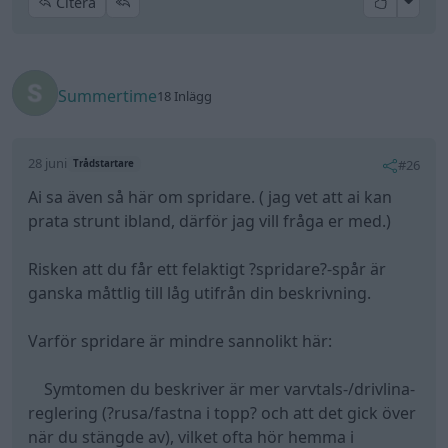
All re
Citera
Summertime
18 Inlägg
28 juni
#26
Trådstartare
Ai sa även så här om spridare. ( jag vet att ai kan
prata strunt ibland, därför jag vill fråga er med.)
Risken att du får ett felaktigt ?spridare?-spår är
ganska måttlig till låg utifrån din beskrivning.
Varför spridare är mindre sannolikt här:
Symtomen du beskriver är mer varvtals-/drivlina-
reglering (?rusa/fastna i topp? och att det gick över
när du stängde av), vilket ofta hör hemma i