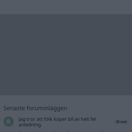
förgasare
Senaste inlägget av
Mossan1 för 2 timmar sedan
i
Motorteknik (Avancerad)
Volvo 740 med lh2.2 spridare öppnar hela
2 svar
tiden på tändning.
Senaste inlägget av
KlevaRaggarn för 13 timmar sedan
i
Generell felsökning
ID 4 vs EX 40 ?
4 svar
Senaste inlägget av
MickeEng för 18 timmar sedan
i
El- och
hybridbilar
Ford Mustang e Mac 2023
4 svar
Senaste inlägget av
KenthIJ2 Igår 12:37
i
El- och hybridbilar
Ni som kör HEV eller PHEV ? är ni nöjda?
Senaste inlägget av
kaykay Igår 07:23
i
El- och hybridbilar
244 motorbyte till d5252t
Senaste inlägget av
Jeppegaming Igår 00:53
i
Motorteknik