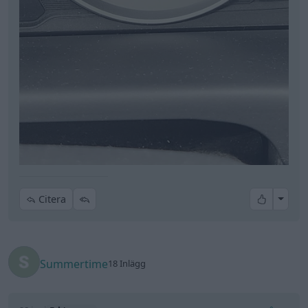
All re
Citera
Summertime
18 Inlägg