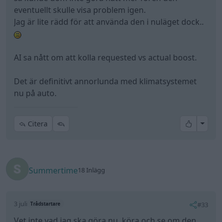
Summertime
18 Inlägg
3 juli
#33
Trådstartare
Vet inte vad jag ska göra nu, köra och se om den
rusar nånstans så jag får bli bärgad igen isåfall..?
Verkstan informerade inte om mycket mer än att
dom hittat det med laddtrycksgivare och
återkomma om det blir fel igen.
Vill inte bara slänga pengar på den utan att veta om
det är andra fel eller om ett eventuellt turbobyte
behövs och om det ens skulle säkert hjälpa.
Har aldrig haft ett bilproblem som känns så svårt
att veta vad som känns bra eller värt att göra
härnäst.