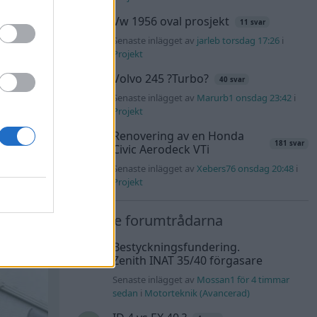
Vw 1956 oval prosjekt
11 svar
#22
Senaste inlägget av
jarleb torsdag 17:26
i
Projekt
Volvo 245 ?Turbo?
40 svar
Senaste inlägget av
Marurb1 onsdag 23:42
i
Projekt
Renovering av en Honda
181 svar
Civic Aerodeck VTi
Senaste inlägget av
Xebers76 onsdag 20:48
i
Projekt
Nyaste forumtrådarna
Bestyckningsfundering.
Zenith INAT 35/40 förgasare
Senaste inlägget av
Mossan1 för 4 timmar
sedan
i
Motorteknik (Avancerad)