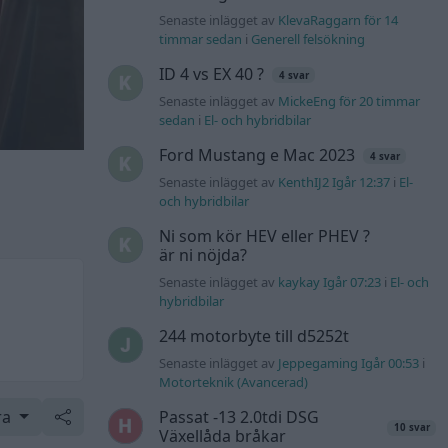
Senaste inlägget av
KlevaRaggarn för 14
timmar sedan
i
Generell felsökning
ID 4 vs EX 40 ?
4 svar
Senaste inlägget av
MickeEng för 20 timmar
sedan
i
El- och hybridbilar
Ford Mustang e Mac 2023
4 svar
Senaste inlägget av
KenthIJ2 Igår 12:37
i
El-
och hybridbilar
Ni som kör HEV eller PHEV ?
är ni nöjda?
Senaste inlägget av
kaykay Igår 07:23
i
El- och
hybridbilar
244 motorbyte till d5252t
Senaste inlägget av
Jeppegaming Igår 00:53
i
Motorteknik (Avancerad)
ra
Passat -13 2.0tdi DSG
10 svar
Växellåda bråkar