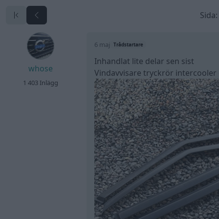
Sida:
6 maj
Trådstartare
Inhandlat lite delar sen sist
whose
Vindavvisare tryckrör intercoole
1 403 Inlägg