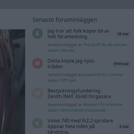
Senaste foruminläggen
Jag tror att folk köper bil av
36 svar
helt fel anledning.
Senaste inlägget av
The-GOAT för 46 minuter
sedan
i
Allmänt
Detta köpte jag nyss-
9743 svar
tråden
Senaste inlägget av
Jesper328 för 2 timmar
sedan
i
Off topic
Bestyckningsfundering.
Zenith INAT 35/40 förgasare
Senaste inlägget av
Mossan1 för 4 timmar
sedan
i
Motorteknik (Avancerad)
Volvo 740 med lh2.2 spridare
öppnar hela tiden på
2 svar
tändning.