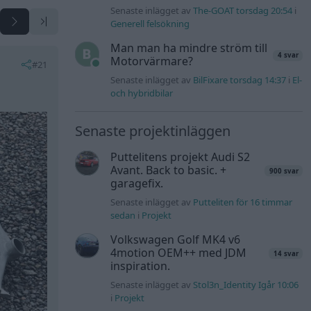
Senaste inlägget av
The-GOAT torsdag 20:54
i
Generell felsökning
Man man ha mindre ström till
4 svar
Motorvärmare?
#21
Senaste inlägget av
BilFixare torsdag 14:37
i
El-
och hybridbilar
Senaste projektinläggen
Puttelitens projekt Audi S2
Avant. Back to basic. +
900 svar
garagefix.
Senaste inlägget av
Putteliten för 16 timmar
sedan
i
Projekt
Volkswagen Golf MK4 v6
4motion OEM++ med JDM
14 svar
inspiration.
Senaste inlägget av
Stol3n_Identity Igår 10:06
i
Projekt