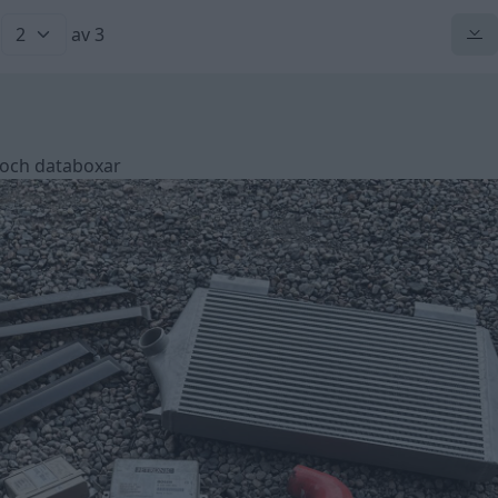
av 3
r och databoxar