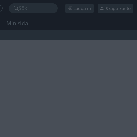
Sök
Logga in
Skapa konto
Min sida