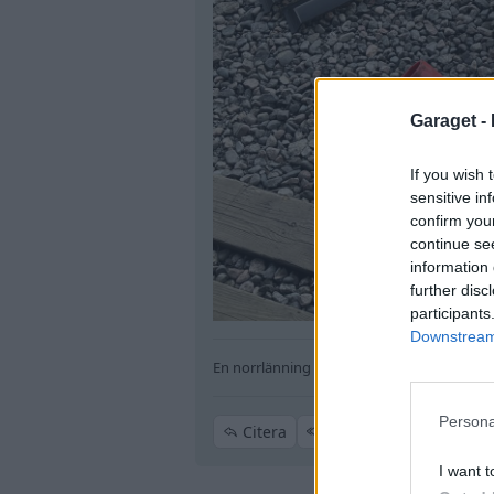
Garaget -
If you wish 
sensitive in
confirm you
continue se
information 
further disc
participants
Downstream 
En norrlänning med en gnutta storhetsvan
Persona
Citera
I want t