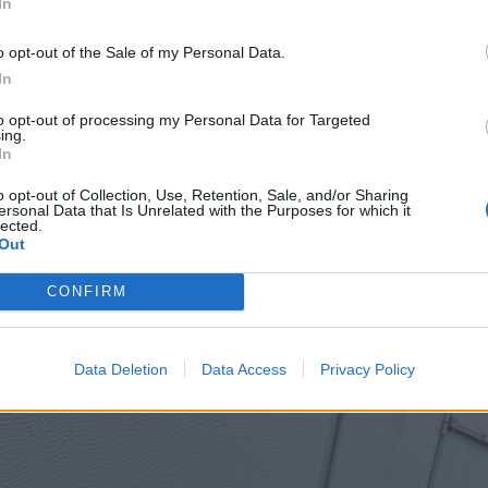
In
o opt-out of the Sale of my Personal Data.
In
to opt-out of processing my Personal Data for Targeted
ing.
packning
In
o opt-out of Collection, Use, Retention, Sale, and/or Sharing
ersonal Data that Is Unrelated with the Purposes for which it
lected.
Out
CONFIRM
pling
Data Deletion
Data Access
Privacy Policy