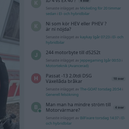
ID 4 vs EX 40 ?
4 svar
Senaste inlägget av
MickeEng för 20 timmar
sedan
i
El- och hybridbilar
Ni som kör HEV eller PHEV ?
är ni nöjda?
Senaste inlägget av
kaykay Igår 07:23
i
El- och
hybridbilar
244 motorbyte till d5252t
Senaste inlägget av
Jeppegaming Igår 00:53
i
Motorteknik (Avancerad)
Passat -13 2.0tdi DSG
10 svar
Växellåda bråkar
Senaste inlägget av
The-GOAT torsdag 20:54
i
Generell felsökning
Man man ha mindre ström till
4 svar
Motorvärmare?
Senaste inlägget av
BilFixare torsdag 14:37
i
El-
och hybridbilar