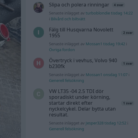
Slipa och polera rinningar
4 svar
Senaste inlägget av
turboblondie tisdag 14:22
i
Bilvård och biltvätt
Fälg till Husqvarna Novolett
2 svar
1955
Senaste inlägget av
Mossan1 tisdag 19:42
i
Övriga fordon
Övertryck i vevhus, Volvo 940
1 svar
b230fk
Senaste inlägget av
Mossan1 onsdag 11:07
i
Generell felsökning
VW LT35 -04 2.5 TDI dör
sporadiskt under körning,
startar direkt efter
1 svar
nyckelcykel. Delar bytta utan
resultat.
Senaste inlägget av
Jesper328 tisdag 12:52
i
Generell felsökning