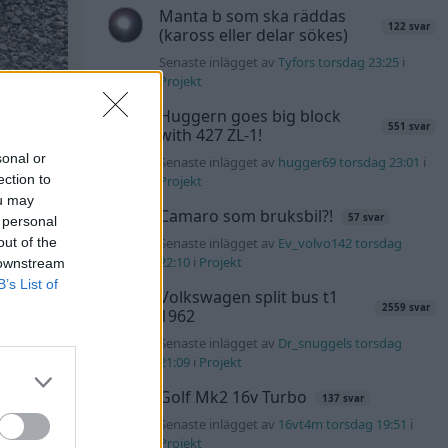
Manta b som ska räddas
122 svar
(kaross eller delar sökes)
Senaste inlägget av
Tyfors torsdag 23:25
i
Projekt
Huggern goes big block
551 svar
with 427 ZL-1!
sonal or
Senaste inlägget av
hugger69 torsdag 23:01
i
ection to
Projekt
ou may
Camaro som bruksbil?!
57 svar
 personal
out of the
Senaste inlägget av
Ev_volvo142 torsdag
22:10
i
Projekt
 downstream
B’s List of
Volkswagen split bus t1
2559 svar
1962
Senaste inlägget av
Dr_snuggels torsdag
21:09
i
Projekt
All reactions
Golf Mk2 16v Turbo
137 svar
Senaste inlägget av
16vt4m torsdag 19:51
i
Projekt