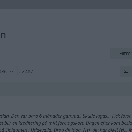
en
Filtre
av 487
sedan. Den var bara 6 månader gammal. Skulle lagas... Fick först
et blir en kreditering på mitt företagskort. Dagen efter kom besk
 Elgiganten i Uddevalla. Drog dit idag. Nej, det har blivit fel... 