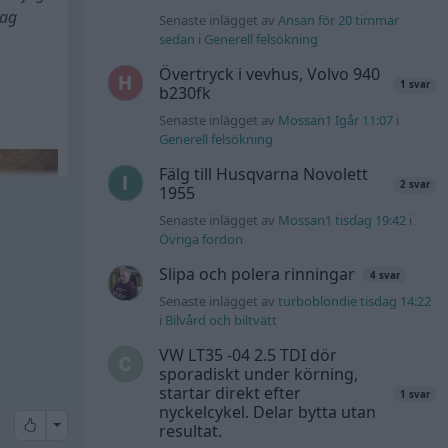
jag
Senaste inlägget av
Ansan för 20 timmar
sedan
i
Generell felsökning
Övertryck i vevhus, Volvo 940
1 svar
b230fk
Senaste inlägget av
Mossan1 Igår 11:07
i
Generell felsökning
Fälg till Husqvarna Novolett
2 svar
1955
Senaste inlägget av
Mossan1 tisdag 19:42
i
Övriga fordon
Slipa och polera rinningar
4 svar
Senaste inlägget av
turboblondie tisdag 14:22
i
Bilvård och biltvätt
VW LT35 -04 2.5 TDI dör
sporadiskt under körning,
startar direkt efter
1 svar
nyckelcykel. Delar bytta utan
All reactions
resultat.