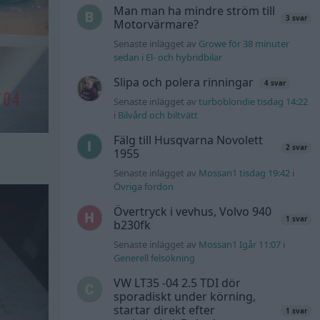
Man man ha mindre ström till
3 svar
Motorvärmare?
Senaste inlägget av
Growe för 38 minuter
sedan
i
El- och hybridbilar
Slipa och polera rinningar
4 svar
Senaste inlägget av
turboblondie tisdag 14:22
i
Bilvård och biltvätt
Fälg till Husqvarna Novolett
2 svar
1955
Senaste inlägget av
Mossan1 tisdag 19:42
i
Övriga fordon
Övertryck i vevhus, Volvo 940
1 svar
b230fk
Senaste inlägget av
Mossan1 Igår 11:07
i
Generell felsökning
VW LT35 -04 2.5 TDI dör
sporadiskt under körning,
startar direkt efter
1 svar