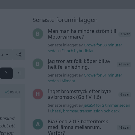
Senaste foruminläggen
Man man ha mindre ström till
3 svar
Motorvärmare?
Senaste inlägget av
Growe för 38 minuter
sedan
i
El- och hybridbilar
ra
Jag tror att folk köper bil av
26 svar
helt fel anledning.
Senaste inlägget av
Growe för 51 minuter
sedan
i
Allmänt
Inget bromstryck efter byte
#9701
6 svar
av bromsok (Golf V 1.6)
Senaste inlägget av
jaka54 för 2 timmar sedan
i
Chassi, bromsar, transmission och däck
 besked
Kia Ceed 2017 batteritorsk
edet att
med jämna mellanrum.
46 svar
Men jag
Varför?