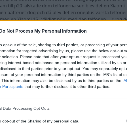
ram till p20 älskade dom telfonerna sen blev det en Xiaomi
en batteriet dog och då blev det en oneplus värsta telfone
r med en Xiaomi 15 väldigt nöjd med den telfonen.. drog 
ags och den höll det hade inte fungerat med dom där slams
Do Not Process My Personal Information
n
den bytte jag front glas varannan vecka
eftersom jag
ra telfoner där jag vet att jag kan få tag i en ny display bill
to opt-out of the sale, sharing to third parties, or processing of your per
formation for targeted advertising by us, please use the below opt-out s
r selection. Please note that after your opt-out request is processed y
eing interest-based ads based on personal information utilized by us or
Volvo V70 D5 (2002)
Volkswagen Polo
disclosed to third parties prior to your opt-out. You may separately opt-
"Biloptimering i 
(2010)
losure of your personal information by third parties on the IAB’s list of
. This information may also be disclosed by us to third parties on the
IA
Participants
that may further disclose it to other third parties.
l Data Processing Opt Outs
o opt-out of the Sharing of my personal data.