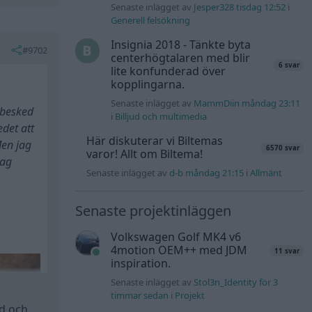
Senaste inlägget av
Jesper328 tisdag 12:52
i
Generell felsökning
Insignia 2018 - Tänkte byta
#9702
centerhögtalaren med blir
6 svar
lite konfunderad över
kopplingarna.
Senaste inlägget av
MammDiin måndag 23:11
 besked
i
Billjud och multimedia
edet att
Här diskuterar vi Biltemas
Men jag
6570 svar
varor! Allt om Biltema!
jag
Senaste inlägget av
d-b måndag 21:15
i
Allmänt
Senaste projektinläggen
Volkswagen Golf MK4 v6
4motion OEM++ med JDM
11 svar
inspiration.
Senaste inlägget av
Stol3n_Identity för 3
timmar sedan
i
Projekt
id och