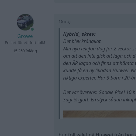
16 maj
Hybrid_ skrev:
Growe
Det blev krångligt.
Fri fart för ett fritt folk!
Min nya telefon dog för 2 veckor 
15 250 Inlägg
om att den inte gick att laga och d
den ÄR lagad och finns att hämta på
kunde få en ny likadan Huawei. Nej 
riktiga experter. Har 3 barn i 20-år
Det var överens: Google Pixel 10 
Sagt & gjort. En styck sådan inköp
hur föll valet på Huawei från börj