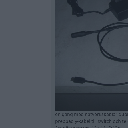
en gäng med nätverkskablar du
preppad y-kabel till switch och t
2st nätadaptrar 12V 1A 5V 2A