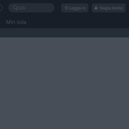
Sök
Logga in
Skapa konto
Min sida