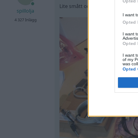
Opted 
Lite smått och gott från polacker
spillolja
I want t
4 327 Inlägg
Opted 
I want 
Advertis
Opted 
I want t
of my P
was col
Opted 