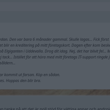
sedan. Den var bara 6 månader gammal. Skulle lagas... Fick först
et blir en kreditering på mitt företagskort. Dagen efter kom besk
 Elgiganten i Uddevalla. Drog dit idag. Nej, det har blivit fel... 
tack... Istället för att höra med mitt företags IT-support ringde 
såldern...
har kommit ut farsan. Köp en sådan.
tes. Hoppas den blir bra.
an tanke på att det är noll stöd för vättiga appar och andro