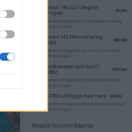
Volvo 740 GLT Långtids
46 svar
Projekt
Senaste inlägget av
RubenRutegard tisdag
19:47
i
Projekt
Volvo 142 Elkonvertering
848 svar
Elbil
Senaste inlägget av
Ev_volvo142 måndag
19:16
i
Projekt
Volkswagen split bus t1
2558 svar
1962
Senaste inlägget av
Dr_snuggels måndag
18:29
i
Projekt
GT86 Luftbygge med mera
80 svar
Senaste inlägget av
Rikard_Persson måndag
09:55
i
Projekt
Nyaste forumtrådarna