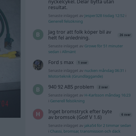
nyckelcykel. Delar bytta utan
resultat.
Senaste inlägget av
Jesper328 tisdag 12:52
i
Generell felsökning
Jag tror att folk köper bil av
26 svar
helt fel anledning.
Senaste inlägget av
Growe för 51 minuter
sedan
i
Allmänt
Ford s max
1 svar
Senaste inlägget av
nucken måndag 06:31
i
Motorteknik (Grundläggande)
940 92 ABS problem
2 svar
Senaste inlägget av
H-Karlsson måndag 16:23
i
Generell felsökning
Inget bromstryck efter byte
6 svar
av bromsok (Golf V 1.6)
Senaste inlägget av
jaka54 för 2 timmar sedan
i
Chassi, bromsar, transmission och däck