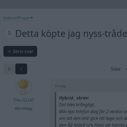
Index
>
Off topic
Detta köpte jag nyss-tråd
Skriv svar
Sida:
15 maj
Hybrid_ skrev:
The-GOAT
Det blev krångligt.
882 Inlägg
Min nya telefon dog för 2 veckor 
om att den inte gick att laga och d
den ÄR lagad och finns att hämta på