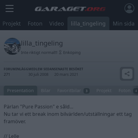
Projekt
Foton
Video
lilla_tingeling
Min sida
lilla_tingeling
Inte riktigt normal!!!
Enköping
FORUMINLÄGG
MEDLEM SEDAN
SENASTE BESÖKET
271
30 juli 2008
20 mars 2021
Presentation
Bilar
Favoritbilar
Projekt
Foton
3
4
Pärlan "Pure Passion" e såld...
Nu tar vi ett break inom bilvärlden/utställningar ett tag
framöver.
// Lelle