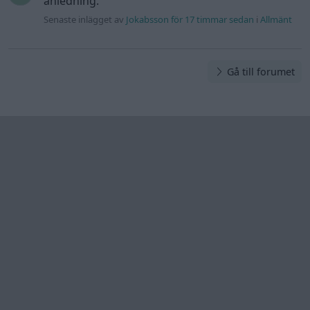
anledning.
Senaste inlägget av
Jokabsson för 17 timmar sedan
i
Allmänt
Gå till forumet
Information
Hjälp
Annonsera
Introduktion
Communityregler
Information
Skapa konto
Support
Kontakt
Integritetspolicy
och information
om användning
av cookies