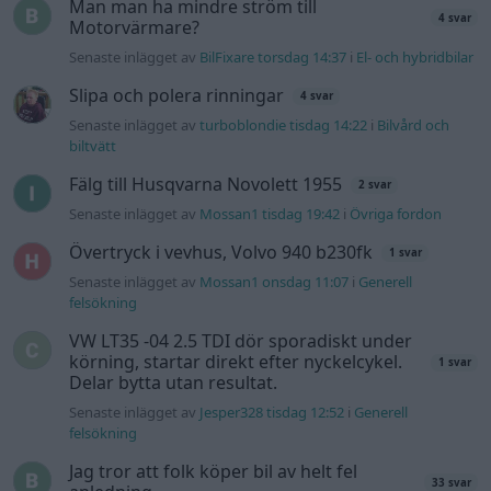
Man man ha mindre ström till
4 svar
Motorvärmare?
Senaste inlägget av
BilFixare torsdag 14:37
i
El- och hybridbilar
Slipa och polera rinningar
4 svar
Senaste inlägget av
turboblondie tisdag 14:22
i
Bilvård och
biltvätt
Fälg till Husqvarna Novolett 1955
2 svar
Senaste inlägget av
Mossan1 tisdag 19:42
i
Övriga fordon
Övertryck i vevhus, Volvo 940 b230fk
1 svar
Senaste inlägget av
Mossan1 onsdag 11:07
i
Generell
felsökning
VW LT35 -04 2.5 TDI dör sporadiskt under
körning, startar direkt efter nyckelcykel.
1 svar
Delar bytta utan resultat.
Senaste inlägget av
Jesper328 tisdag 12:52
i
Generell
felsökning
Jag tror att folk köper bil av helt fel
33 svar