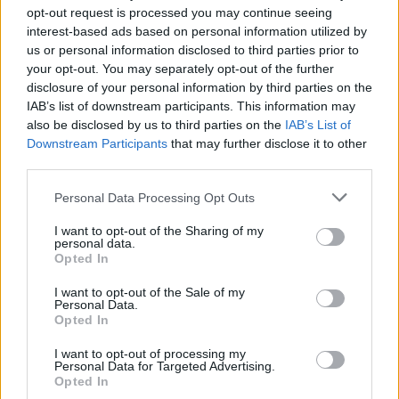
Manta b som ska räddas (kaross eller
opt-out request is processed you may continue seeing
122 svar
delar sökes)
interest-based ads based on personal information utilized by
Senaste inlägget av
Tyfors torsdag 23:25
i
Projekt
us or personal information disclosed to third parties prior to
your opt-out. You may separately opt-out of the further
Huggern goes big block with 427 ZL-1!
551 svar
disclosure of your personal information by third parties on the
Senaste inlägget av
hugger69 torsdag 23:01
i
Projekt
IAB’s list of downstream participants. This information may
also be disclosed by us to third parties on the
IAB’s List of
Camaro som bruksbil?!
57 svar
Downstream Participants
that may further disclose it to other
Senaste inlägget av
Ev_volvo142 torsdag 22:10
i
Projekt
third parties.
Volkswagen split bus t1 1962
2559 svar
Personal Data Processing Opt Outs
Senaste inlägget av
Dr_snuggels torsdag 21:09
i
Projekt
I want to opt-out of the Sharing of my
personal data.
Golf Mk2 16v Turbo
137 svar
Opted In
Senaste inlägget av
16vt4m torsdag 19:51
i
Projekt
I want to opt-out of the Sale of my
Vw 1956 oval prosjekt
11 svar
Personal Data.
Opted In
Senaste inlägget av
jarleb torsdag 17:26
i
Projekt
I want to opt-out of processing my
Volvo 245 ?Turbo?
40 svar
Personal Data for Targeted Advertising.
Senaste inlägget av
Marurb1 onsdag 23:42
i
Projekt
Opted In