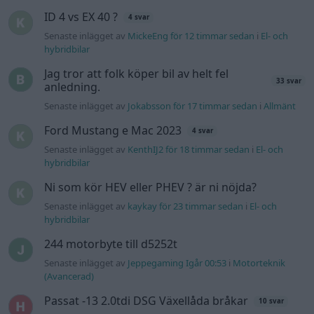
ID 4 vs EX 40 ?
4 svar
Senaste inlägget av
MickeEng för 12 timmar sedan
i
El- och
hybridbilar
Jag tror att folk köper bil av helt fel
33 svar
anledning.
Senaste inlägget av
Jokabsson för 17 timmar sedan
i
Allmänt
Ford Mustang e Mac 2023
4 svar
Senaste inlägget av
KenthIJ2 för 18 timmar sedan
i
El- och
hybridbilar
Ni som kör HEV eller PHEV ? är ni nöjda?
Senaste inlägget av
kaykay för 23 timmar sedan
i
El- och
hybridbilar
244 motorbyte till d5252t
Senaste inlägget av
Jeppegaming Igår 00:53
i
Motorteknik
(Avancerad)
Passat -13 2.0tdi DSG Växellåda bråkar
10 svar