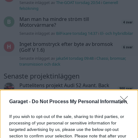
Senaste inlägget av
The-GOAT torsdag 20:54
i
Generell
felsökning
Man man ha mindre ström till
4 svar
Motorvärmare?
Senaste inlägget av
BilFixare torsdag 14:37
i
El- och hybridbilar
Inget bromstryck efter byte av bromsok
6 svar
(Golf V 1.6)
Senaste inlägget av
jaka54 torsdag 09:48
i
Chassi, bromsar,
transmission och däck
Senaste projektinläggen
Puttelitens projekt Audi S2 Avant. Back
900 svar
to basic. + garagefix.
Senaste inlägget av
Putteliten för 8 timmar sedan
i
Projekt
Garaget -
Do Not Process My Personal Information
Volkswagen Golf MK4 v6 4motion OEM++
14 svar
med JDM inspiration.
If you wish to opt-out of the sale, sharing to third parties, or
processing of your personal or sensitive information for
Senaste inlägget av
Stol3n_Identity för 20 timmar sedan
i
targeted advertising by us, please use the below opt-out
Projekt
section to confirm your selection. Please note that after your