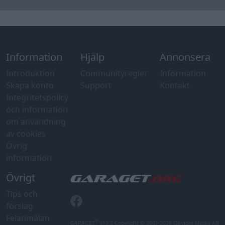
Övrig
information
Övrigt
Tips och
förslag
Felanmälan
®
GARAGET
v13.2 Copyright © 2001-2026 Garaget Media AB