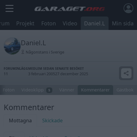
rum
Projekt
Foton
Video
Daniel.L
Min sida
Daniel.L
Någonstans i Sverige
FORUMINLÄGG
MEDLEM SEDAN
SENASTE BESÖKET
11
3 februari 2005
27 december 2025
Foton
Videoklipp
Vänner
Kommentarer
Gästbok
5
Kommentarer
Mottagna
Skickade