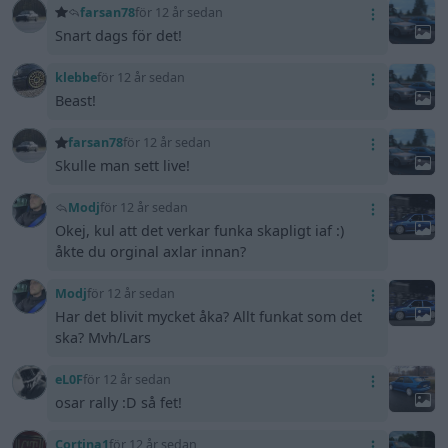
farsan78
för 12 år sedan
Snart dags för det!
klebbe
för 12 år sedan
Beast!
farsan78
för 12 år sedan
Skulle man sett live!
Modj
för 12 år sedan
Okej, kul att det verkar funka skapligt iaf :)
åkte du orginal axlar innan?
Modj
för 12 år sedan
Har det blivit mycket åka? Allt funkat som det
ska? Mvh/Lars
eL0F
för 12 år sedan
osar rally :D så fet!
Cortina1
för 12 år sedan