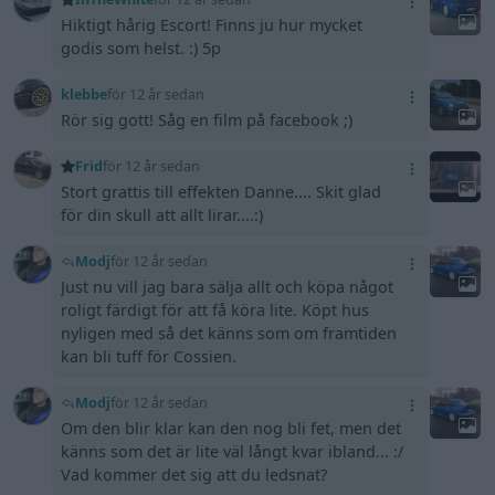
Hiktigt hårig Escort! Finns ju hur mycket
godis som helst. :) 5p
klebbe
för 12 år sedan
Rör sig gott! Såg en film på facebook ;)
Frid
för 12 år sedan
Stort grattis till effekten Danne.... Skit glad
för din skull att allt lirar....:)
Modj
för 12 år sedan
Just nu vill jag bara sälja allt och köpa något
roligt färdigt för att få köra lite. Köpt hus
nyligen med så det känns som om framtiden
kan bli tuff för Cossien.
Modj
för 12 år sedan
Om den blir klar kan den nog bli fet, men det
känns som det är lite väl långt kvar ibland... :/
Vad kommer det sig att du ledsnat?