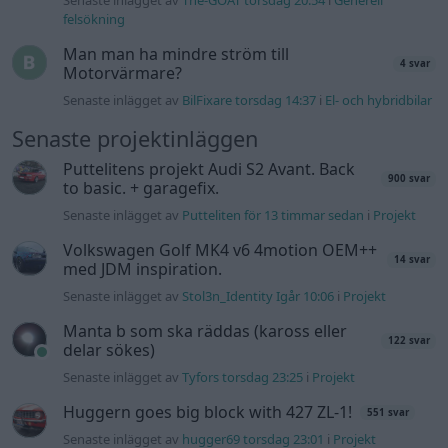
felsökning
Man man ha mindre ström till
4 svar
Motorvärmare?
Senaste inlägget av
BilFixare torsdag 14:37
i
El- och hybridbilar
Senaste projektinläggen
Puttelitens projekt Audi S2 Avant. Back
900 svar
to basic. + garagefix.
Senaste inlägget av
Putteliten för 13 timmar sedan
i
Projekt
Volkswagen Golf MK4 v6 4motion OEM++
14 svar
med JDM inspiration.
Senaste inlägget av
Stol3n_Identity Igår 10:06
i
Projekt
Manta b som ska räddas (kaross eller
122 svar
delar sökes)
Senaste inlägget av
Tyfors torsdag 23:25
i
Projekt
Huggern goes big block with 427 ZL-1!
551 svar
Senaste inlägget av
hugger69 torsdag 23:01
i
Projekt