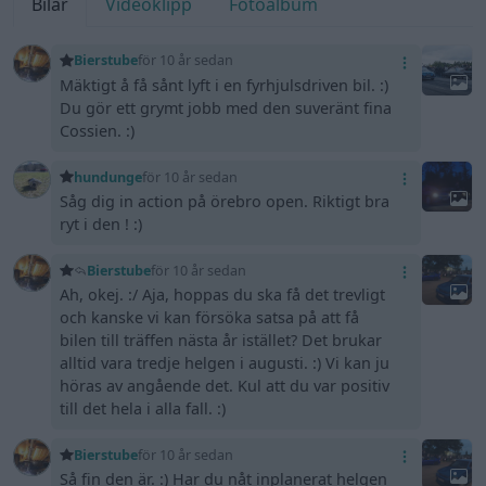
Bilar
Videoklipp
Fotoalbum
Bierstube
för 10 år sedan
Mäktigt å få sånt lyft i en fyrhjulsdriven bil. :)
Du gör ett grymt jobb med den suveränt fina
Cossien. :)
hundunge
för 10 år sedan
Såg dig in action på örebro open. Riktigt bra
ryt i den ! :)
Bierstube
för 10 år sedan
Ah, okej. :/ Aja, hoppas du ska få det trevligt
och kanske vi kan försöka satsa på att få
bilen till träffen nästa år istället? Det brukar
alltid vara tredje helgen i augusti. :) Vi kan ju
höras av angående det. Kul att du var positiv
till det hela i alla fall. :)
Bierstube
för 10 år sedan
Så fin den är. :) Har du nåt inplanerat helgen