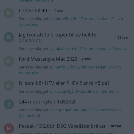
ID 4 vs EX 40 ?
4 svar
Senaste inlägget av
MickeEng för 17 timmar sedan
i
El- och
hybridbilar
Jag tror att folk köper bil av helt fel
33 svar
anledning.
Senaste inlägget av
Jokabsson för 21 timmar sedan
i
Allmänt
Ford Mustang e Mac 2023
4 svar
Senaste inlägget av
KenthIJ2 för 22 timmar sedan
i
El- och
hybridbilar
Ni som kör HEV eller PHEV ? är ni nöjda?
Senaste inlägget av
kaykay Igår 07:23
i
El- och hybridbilar
244 motorbyte till d5252t
Senaste inlägget av
Jeppegaming Igår 00:53
i
Motorteknik
(Avancerad)
Passat -13 2.0tdi DSG Växellåda bråkar
10 svar
Senaste inlägget av
The-GOAT torsdag 20:54
i
Generell