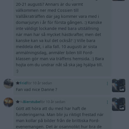
20-21 augusti? Annars är du varmt
välkommen ner med Cossien till
Vallåkraträffen där jag kommer vara med i
domarjuryn i år för första gången. :) Kanske
inte väldigt lockande med bara utställning
när man har så mycket hästkrafter, men det
kanske kan va kul det också? :) Ville bara
meddela det, i alla fall. 10 augusti är sista
anmälningsdag, anmäler bilen till Ford-
klassen gör man via träffens hemsida. :) Bara
hojta om du undrar nåt så ska jag hjälpa till.
:)
Frid
för 10 år sedan
Fan vad nice Danne ?
Bierstube
för 10 år sedan
Gött att höra att du med har haft de
funderingarna. Man blir ju riktigt frestad när
man kollar på bilder från de brittiska Ford-
evenemangen. Det är osannolikt hur bra de