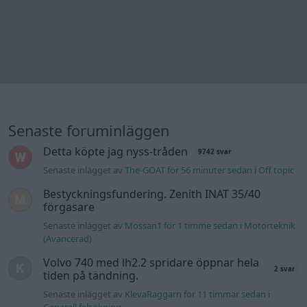
Senaste foruminläggen
Detta köpte jag nyss-tråden
9742 svar
Senaste inlägget av
The-GOAT för 56 minuter sedan
i
Off topic
Bestyckningsfundering. Zenith INAT 35/40
förgasare
Senaste inlägget av
Mossan1 för 1 timme sedan
i
Motorteknik
(Avancerad)
Volvo 740 med lh2.2 spridare öppnar hela
2 svar
tiden på tändning.
Senaste inlägget av
KlevaRaggarn för 11 timmar sedan
i
Generell felsökning