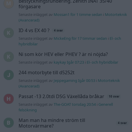
Bestyckningsfundering. Zenith INAT 35/40
förgasare
Senaste inlägget av
Mossan1 för 1 timme sedan
i
Motorteknik
(Avancerad)
ID 4 vs EX 40 ?
4 svar
Senaste inlägget av
MickeEng för 17 timmar sedan
i
El- och
hybridbilar
Ni som kör HEV eller PHEV ? är ni nöjda?
Senaste inlägget av
kaykay Igår 07:23
i
El- och hybridbilar
244 motorbyte till d5252t
Senaste inlägget av
Jeppegaming Igår 00:53
i
Motorteknik
(Avancerad)
Passat -13 2.0tdi DSG Växellåda bråkar
10 svar
Senaste inlägget av
The-GOAT torsdag 20:54
i
Generell
felsökning
Man man ha mindre ström till
4 svar
Motorvärmare?