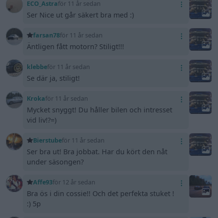
ECO_Astra
för 11 år sedan
Ser Nice ut går säkert bra med :)
farsan78
för 11 år sedan
Äntligen fått motorn? Stiligt!!!
klebbe
för 11 år sedan
Se där ja, stiligt!
Kroka
för 11 år sedan
Mycket snyggt! Du håller bilen och intresset
vid liv!?=)
Bierstube
för 11 år sedan
Ser bra ut! Bra jobbat. Har du kört den nåt
under säsongen?
Affe93
för 12 år sedan
Bra ös i din cossie!! Och det perfekta stuket !
:) 5p