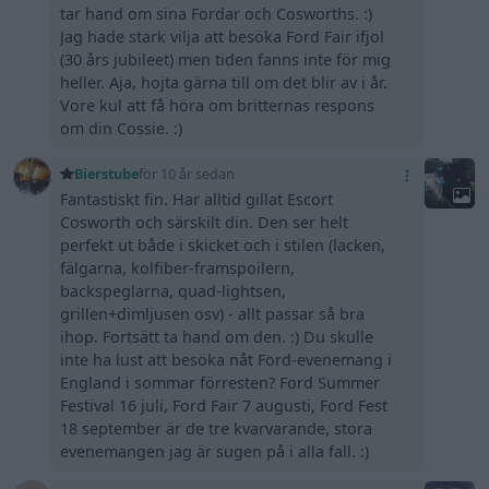
tar hand om sina Fordar och Cosworths. :)
Jag hade stark vilja att besöka Ford Fair ifjol
(30 års jubileet) men tiden fanns inte för mig
heller. Aja, hojta gärna till om det blir av i år.
Vore kul att få höra om britternas respons
om din Cossie. :)
Bierstube
för 10 år sedan
Fantastiskt fin. Har alltid gillat Escort
Cosworth och särskilt din. Den ser helt
perfekt ut både i skicket och i stilen (lacken,
fälgarna, kolfiber-framspoilern,
backspeglarna, quad-lightsen,
grillen+dimljusen osv) - allt passar så bra
ihop. Fortsätt ta hand om den. :) Du skulle
inte ha lust att besöka nåt Ford-evenemang i
England i sommar förresten? Ford Summer
Festival 16 juli, Ford Fair 7 augusti, Ford Fest
18 september är de tre kvarvarande, stora
evenemangen jag är sugen på i alla fall. :)