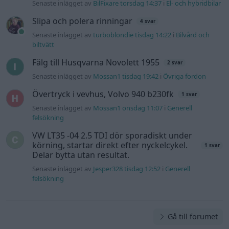
Senaste inlägget av
BilFixare torsdag 14:37
i
El- och hybridbilar
Slipa och polera rinningar
4 svar
Senaste inlägget av
turboblondie tisdag 14:22
i
Bilvård och
biltvätt
Fälg till Husqvarna Novolett 1955
2 svar
Senaste inlägget av
Mossan1 tisdag 19:42
i
Övriga fordon
Övertryck i vevhus, Volvo 940 b230fk
1 svar
Senaste inlägget av
Mossan1 onsdag 11:07
i
Generell
felsökning
VW LT35 -04 2.5 TDI dör sporadiskt under
körning, startar direkt efter nyckelcykel.
1 svar
Delar bytta utan resultat.
Senaste inlägget av
Jesper328 tisdag 12:52
i
Generell
felsökning
Gå till forumet