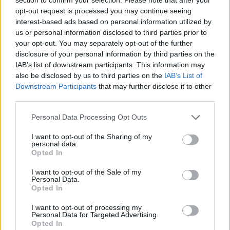
opt-out request is processed you may continue seeing
Kjohansson
för 13 år sedan
interest-based ads based on personal information utilized by
Riktigt snygg :)
us or personal information disclosed to third parties prior to
your opt-out. You may separately opt-out of the further
Kezmo
för 13 år sedan
disclosure of your personal information by third parties on the
Härligt!
IAB’s list of downstream participants. This information may
also be disclosed by us to third parties on the
IAB’s List of
Kezmo
för 13 år sedan
Downstream Participants
that may further disclose it to other
Redo för gatan? :)
third parties.
GTIClubsport
för 13 år sedan
Personal Data Processing Opt Outs
You're number 1..!!!
I want to opt-out of the Sharing of my
personal data.
Kezmo
för 13 år sedan
Opted In
Sjukt sugen på att se den i verkligheten.
I want to opt-out of the Sale of my
Personal Data.
GTIClubsport
för 13 år sedan
Opted In
Hur går det med pärlan Danne ska du köra
nåt mot sommarn?
I want to opt-out of processing my
Personal Data for Targeted Advertising.
Opted In
farsan78
för 13 år sedan