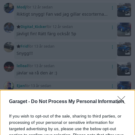
Modj
för 12 år sedan
Riktigt snygg! Fan vad jag gillar escorterna...
Digital_Kicker
för 12 år sedan
Jävligt fin! Rätt färg också! 5p
Frid
för 13 år sedan
Snygg!!!
lelleal
för 13 år sedan
jävlar va rå den är :)
Ejan
för 13 år sedan
Stenhård kärra :-)
Garaget -
Do Not Process My Personal Information
turboalfen
för 13 år sedan
grym prestandabil,5p :)
If you wish to opt-out of the sale, sharing to third parties, or
processing of your personal or sensitive information for
Kroka
för 13 år sedan
targeted advertising by us, please use the below opt-out
Så sjukt snygg! Körklar i sommar?
section to confirm your selection. Please note that after your