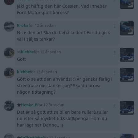
Jäkligt häftig den här Cossien. Vad innebär
Ford Motorsport kaross?
Kroka
för 12 år sedan
Nice den är! Ska du behålla den? För du gick
väl i säljes tankar?
klebbe
för 12 år sedan
Gott
klebbe
för 12 år sedan
Gött o se att den används! :) Är ganska farlig i
streetrace misstänker jag? Ska du prova
någon tidtagning?
Henke_P
för 12 år sedan
Det är så gott att se bilen bara rullar&rullar
nu efter så mycket tid&slit&pengar som du
har lagt ner Danne.. :)
InTheWhite
för 12 år sedan