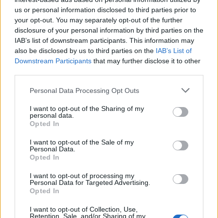
Manta b som ska räddas (kaross eller
122 svar
delar sökes)
us or personal information disclosed to third parties prior to
your opt-out. You may separately opt-out of the further
Senaste inlägget av
Tyfors torsdag 23:25
i
Projekt
disclosure of your personal information by third parties on the
Huggern goes big block with 427 ZL-1!
IAB’s list of downstream participants. This information may
551 svar
also be disclosed by us to third parties on the
IAB’s List of
Senaste inlägget av
hugger69 torsdag 23:01
i
Projekt
Downstream Participants
that may further disclose it to other
Camaro som bruksbil?!
57 svar
third parties.
Senaste inlägget av
Ev_volvo142 torsdag 22:10
i
Projekt
Personal Data Processing Opt Outs
Volkswagen split bus t1 1962
2559 svar
I want to opt-out of the Sharing of my
Senaste inlägget av
Dr_snuggels torsdag 21:09
i
Projekt
personal data.
Opted In
Golf Mk2 16v Turbo
137 svar
I want to opt-out of the Sale of my
Senaste inlägget av
16vt4m torsdag 19:51
i
Projekt
Personal Data.
Opted In
Volvo 245 ?Turbo?
40 svar
Senaste inlägget av
Marurb1 onsdag 23:42
i
Projekt
I want to opt-out of processing my
Personal Data for Targeted Advertising.
Renovering av en Honda Civic Aerodeck
Opted In
181 svar
VTi
I want to opt-out of Collection, Use,
Senaste inlägget av
Xebers76 onsdag 20:48
i
Projekt
Retention, Sale, and/or Sharing of my