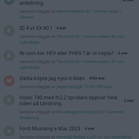
39 svar
anledning.
Senaste inlägget av
elektronikfreak för 1 timme sedan
i
Allmänt
ID 4 vs EX 40 ?
6 svar
Senaste inlägget av
The-GOAT för 1 timme sedan
i
El- och
hybridbilar
Ni som kör HEV eller PHEV ? är ni nöjda?
2 svar
Senaste inlägget av
The-GOAT för 1 timme sedan
i
El- och
hybridbilar
Detta köpte jag nyss-tråden
9743 svar
Senaste inlägget av
Jesper328 Igår 11:59
i
Off topic
Volvo 740 med lh2.2 spridare öppnar hela
2 svar
tiden på tändning.
Senaste inlägget av
KlevaRaggarn fredag 23:57
i
Generell
felsökning
Ford Mustang e Mac 2023
4 svar
Senaste inlägget av
KenthIJ2 fredag 12:37
i
El- och hybridbilar