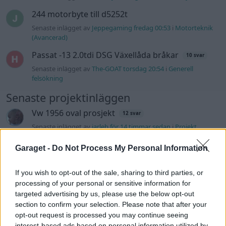
244 motorbyte till d5252t
Senaste inlägget av
Jeppegaming fredag 00:53
i
Motorteknik
(Avancerad)
Passat -13 2.0tdi DSG Växellåda bråkar
10 svar
Senaste inlägget av
The-GOAT torsdag 20:54
i
Generell
felsökning
Senaste projektinläggen
Vw 1956 oval prosjekt
12 svar
Senaste inlägget av
jarleb för 14 timmar sedan
i
Projekt
Puttelitens projekt Audi S2 Avant. Back
Garaget -
Do Not Process My Personal Information
900 svar
to basic. + garagefix.
Senaste inlägget av
Putteliten fredag 22:10
i
Projekt
If you wish to opt-out of the sale, sharing to third parties, or
processing of your personal or sensitive information for
Volkswagen Golf MK4 v6 4motion OEM++
14 svar
med JDM inspiration.
targeted advertising by us, please use the below opt-out
section to confirm your selection. Please note that after your
Senaste inlägget av
Stol3n_Identity fredag 10:06
i
Projekt
opt-out request is processed you may continue seeing
interest-based ads based on personal information utilized by