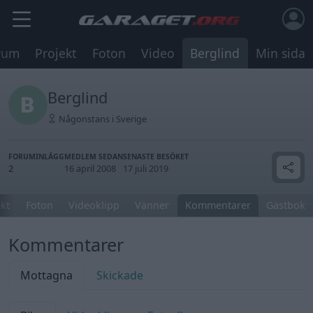
rum
Projekt
Foton
Video
Berglind
Min sida
Berglind
Någonstans i Sverige
FORUMINLÄGG
MEDLEM SEDAN
SENASTE BESÖKET
2
16 april 2008
17 juli 2019
ekt
Foton
Videoklipp
Vänner
Kommentarer
Gästbok
Kommentarer
Mottagna
Skickade