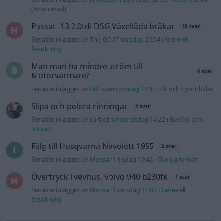
(Avancerad)
Passat -13 2.0tdi DSG Växellåda bråkar
10 svar
Senaste inlägget av
The-GOAT torsdag 20:54
i
Generell
felsökning
Man man ha mindre ström till
4 svar
Motorvärmare?
Senaste inlägget av
BilFixare torsdag 14:37
i
El- och hybridbilar
Slipa och polera rinningar
4 svar
Senaste inlägget av
turboblondie tisdag 14:22
i
Bilvård och
biltvätt
Fälg till Husqvarna Novolett 1955
2 svar
Senaste inlägget av
Mossan1 tisdag 19:42
i
Övriga fordon
Övertryck i vevhus, Volvo 940 b230fk
1 svar
Senaste inlägget av
Mossan1 onsdag 11:07
i
Generell
felsökning