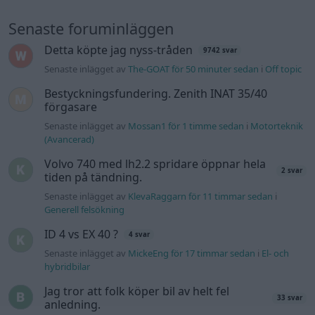
Senaste foruminläggen
Detta köpte jag nyss-tråden
9742 svar
Senaste inlägget av
The-GOAT för 50 minuter sedan
i
Off topic
Bestyckningsfundering. Zenith INAT 35/40
förgasare
Senaste inlägget av
Mossan1 för 1 timme sedan
i
Motorteknik
(Avancerad)
Volvo 740 med lh2.2 spridare öppnar hela
2 svar
tiden på tändning.
Senaste inlägget av
KlevaRaggarn för 11 timmar sedan
i
Generell felsökning
ID 4 vs EX 40 ?
4 svar
Senaste inlägget av
MickeEng för 17 timmar sedan
i
El- och
hybridbilar
Jag tror att folk köper bil av helt fel
33 svar
anledning.