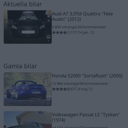
Aktuella bilar
Audi A7 3,0Tdi Quattro
"Fete
Audin"
(2012)
5 605 visningar
26 kommentarer
17
14 jan. 12
3
Gamla bilar
Honda S2000
"Sortaflush"
(2000)
12 964 visningar
58 kommentarer
67
9 maj 12
17
Volkswagen Passat LS
"Tysken"
(1974)
14 132 visningar
77 kommentarer