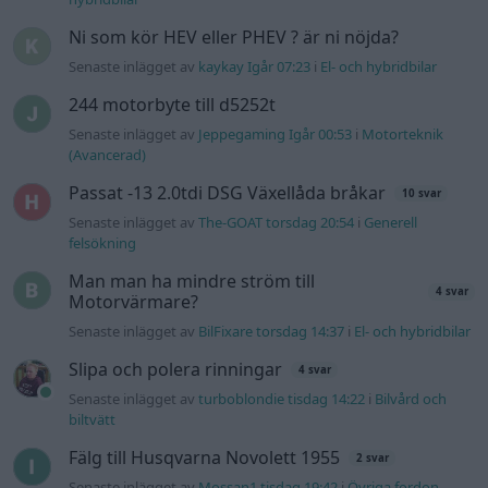
Ni som kör HEV eller PHEV ? är ni nöjda?
Senaste inlägget av
kaykay Igår 07:23
i
El- och hybridbilar
244 motorbyte till d5252t
Senaste inlägget av
Jeppegaming Igår 00:53
i
Motorteknik
(Avancerad)
Passat -13 2.0tdi DSG Växellåda bråkar
10 svar
Senaste inlägget av
The-GOAT torsdag 20:54
i
Generell
felsökning
Man man ha mindre ström till
4 svar
Motorvärmare?
Senaste inlägget av
BilFixare torsdag 14:37
i
El- och hybridbilar
Slipa och polera rinningar
4 svar
Senaste inlägget av
turboblondie tisdag 14:22
i
Bilvård och
biltvätt
Fälg till Husqvarna Novolett 1955
2 svar
Senaste inlägget av
Mossan1 tisdag 19:42
i
Övriga fordon