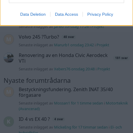
137 svar
Senaste inlägget av
16vt4m torsdag 19:51
i
Projekt
Data Deletion
Data Access
Privacy Policy
Vw 1956 oval prosjekt
11 svar
Senaste inlägget av
jarleb torsdag 17:26
i
Projekt
Volvo 245 ?Turbo?
40 svar
Senaste inlägget av
Marurb1 onsdag 23:42
i
Projekt
Renovering av en Honda Civic Aerodeck
181 svar
VTi
Senaste inlägget av
Xebers76 onsdag 20:48
i
Projekt
Nyaste forumtrådarna
Bestyckningsfundering. Zenith INAT 35/40
förgasare
Senaste inlägget av
Mossan1 för 1 timme sedan
i
Motorteknik
(Avancerad)
ID 4 vs EX 40 ?
4 svar
Senaste inlägget av
MickeEng för 17 timmar sedan
i
El- och
hybridbilar