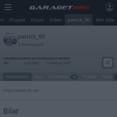
um
Projekt
Foton
Video
patrick_90
Min sida
patrick_90
Stenungsund
FORUMINLÄGG
MEDLEM SEDAN
SENASTE BESÖKET
347
2 juli 2007
11 februari 2015
Presentation
Bilar
Favoritbilar
Projekt
Foton
29
http://www.cls.se/
Bilar