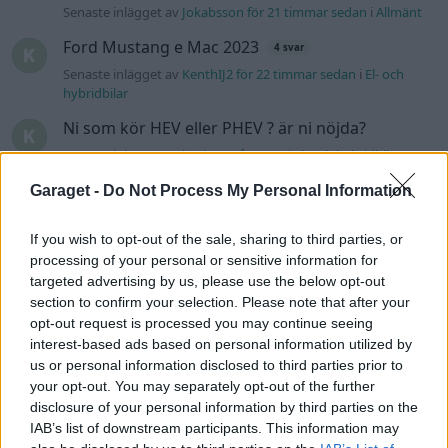
Senaste inlägget av
Jokabsson för 21 timmar sedan
i
Allmänt
Ford Mustang e Mac 2023
4 svar
Senaste inlägget av
KenthIJ2 för 22 timmar sedan
i
El- och
hybridbilar
Ni som kör HEV eller PHEV ? är ni nöjda?
Senaste inlägget av
kaykay Igår 07:23
i
El- och hybridbilar
244 motorbyte till d5252t
Garaget -
Do Not Process My Personal Information
Senaste inlägget av
Jeppegaming Igår 00:53
i
Motorteknik
(Avancerad)
If you wish to opt-out of the sale, sharing to third parties, or
processing of your personal or sensitive information for
Passat -13 2.0tdi DSG Växellåda bråkar
10 svar
targeted advertising by us, please use the below opt-out
Senaste inlägget av
The-GOAT torsdag 20:54
i
Generell
section to confirm your selection. Please note that after your
felsökning
opt-out request is processed you may continue seeing
interest-based ads based on personal information utilized by
Man man ha mindre ström till
4 svar
us or personal information disclosed to third parties prior to
Motorvärmare?
your opt-out. You may separately opt-out of the further
Senaste inlägget av
BilFixare torsdag 14:37
i
El- och hybridbilar
disclosure of your personal information by third parties on the
IAB’s list of downstream participants. This information may
Senaste projektinläggen