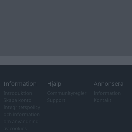
Information
Hjälp
Annonsera
Introduktion
Communityregler
Information
Skapa konto
Support
Kontakt
Integritetspolicy
och information
om användning
av cookies