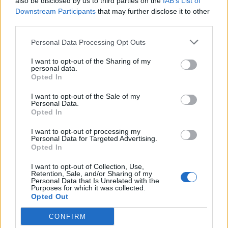
also be disclosed by us to third parties on the
IAB’s List of
Puttelitens projekt Audi S2 Avant. Back
Downstream Participants
that may further disclose it to other
900 svar
to basic. + garagefix.
third parties.
Senaste inlägget av
Putteliten för 13 timmar sedan
i
Projekt
Personal Data Processing Opt Outs
Volkswagen Golf MK4 v6 4motion OEM++
14 svar
med JDM inspiration.
I want to opt-out of the Sharing of my
personal data.
Senaste inlägget av
Stol3n_Identity Igår 10:06
i
Projekt
Opted In
Manta b som ska räddas (kaross eller
I want to opt-out of the Sale of my
122 svar
delar sökes)
Personal Data.
Opted In
Senaste inlägget av
Tyfors torsdag 23:25
i
Projekt
I want to opt-out of processing my
Huggern goes big block with 427 ZL-1!
551 svar
Personal Data for Targeted Advertising.
Senaste inlägget av
hugger69 torsdag 23:01
i
Projekt
Opted In
Camaro som bruksbil?!
57 svar
I want to opt-out of Collection, Use,
Retention, Sale, and/or Sharing of my
Senaste inlägget av
Ev_volvo142 torsdag 22:10
i
Projekt
Personal Data that Is Unrelated with the
Purposes for which it was collected.
Volkswagen split bus t1 1962
Opted Out
2559 svar
Senaste inlägget av
Dr_snuggels torsdag 21:09
i
Projekt
CONFIRM
Golf Mk2 16v Turbo