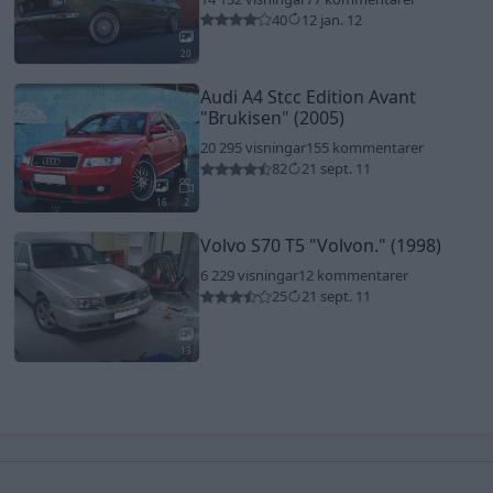
40
12 jan. 12
20
Audi A4 Stcc Edition Avant
"Brukisen"
(2005)
20 295 visningar
155 kommentarer
82
21 sept. 11
16
2
Volvo S70 T5
"Volvon."
(1998)
6 229 visningar
12 kommentarer
25
21 sept. 11
13