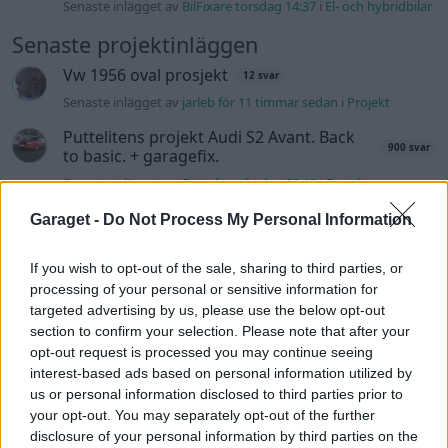
Senaste inlägget av
BilFixare torsdag 14:37
i
El- och hybridbilar
Senaste projektinläggen
Vw 1956 oval prosjekt
12 svar
Senaste inlägget av
jarleb för 11 timmar sedan
i
Projekt
Puttelitens projekt Audi S2 Avant. Back
900 svar
to basic. + garagefix.
Senaste inlägget av
Putteliten fredag 22:10
i
Projekt
Volkswagen Golf MK4 v6 4motion OEM++
Garaget -
Do Not Process My Personal Information
14 svar
med JDM inspiration.
Senaste inlägget av
Stol3n_Identity fredag 10:06
i
Projekt
If you wish to opt-out of the sale, sharing to third parties, or
processing of your personal or sensitive information for
Manta b som ska räddas (kaross eller
targeted advertising by us, please use the below opt-out
122 svar
delar sökes)
section to confirm your selection. Please note that after your
Senaste inlägget av
Tyfors torsdag 23:25
i
Projekt
opt-out request is processed you may continue seeing
interest-based ads based on personal information utilized by
Huggern goes big block with 427 ZL-1!
551 svar
us or personal information disclosed to third parties prior to
Senaste inlägget av
hugger69 torsdag 23:01
i
Projekt
your opt-out. You may separately opt-out of the further
disclosure of your personal information by third parties on the
Camaro som bruksbil?!
57 svar