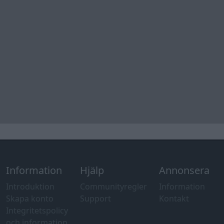
Information
Hjälp
Annonsera
Introduktion
Communityregler
Information
Skapa konto
Support
Kontakt
Integritetspolicy
och information
om användning
av cookies
Övrig
information
Övrigt
Tips och
förslag
Felanmälan
®
GARAGET
v13.2 Copyright © 2001-2026 Garaget Media AB