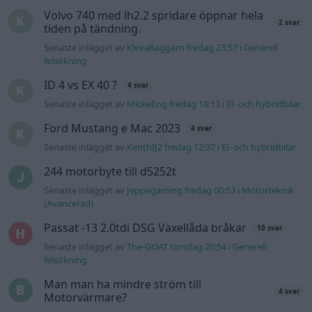
Volvo 740 med lh2.2 spridare öppnar hela
2 svar
tiden på tändning.
Senaste inlägget av
KlevaRaggarn fredag 23:57
i
Generell
felsökning
ID 4 vs EX 40 ?
4 svar
Senaste inlägget av
MickeEng fredag 18:13
i
El- och hybridbilar
Ford Mustang e Mac 2023
4 svar
Senaste inlägget av
KenthIJ2 fredag 12:37
i
El- och hybridbilar
244 motorbyte till d5252t
Senaste inlägget av
Jeppegaming fredag 00:53
i
Motorteknik
(Avancerad)
Passat -13 2.0tdi DSG Växellåda bråkar
10 svar
Senaste inlägget av
The-GOAT torsdag 20:54
i
Generell
felsökning
Man man ha mindre ström till
4 svar
Motorvärmare?