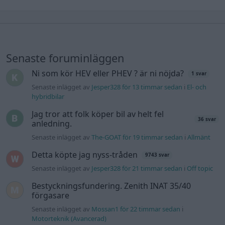
Senaste foruminläggen
Ni som kör HEV eller PHEV ? är ni nöjda?
1 svar
Senaste inlägget av
Jesper328 för 13 timmar sedan
i
El- och
hybridbilar
Jag tror att folk köper bil av helt fel
36 svar
anledning.
Senaste inlägget av
The-GOAT för 19 timmar sedan
i
Allmänt
Detta köpte jag nyss-tråden
9743 svar
Senaste inlägget av
Jesper328 för 21 timmar sedan
i
Off topic
Bestyckningsfundering. Zenith INAT 35/40
förgasare
Senaste inlägget av
Mossan1 för 22 timmar sedan
i
Motorteknik (Avancerad)