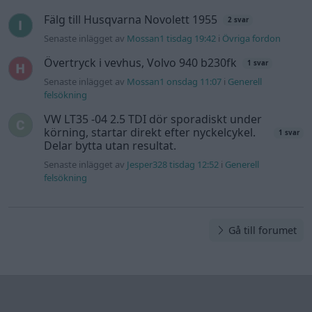
Fälg till Husqvarna Novolett 1955
2 svar
Senaste inlägget av
Mossan1 tisdag 19:42
i
Övriga fordon
Övertryck i vevhus, Volvo 940 b230fk
1 svar
Senaste inlägget av
Mossan1 onsdag 11:07
i
Generell
felsökning
VW LT35 -04 2.5 TDI dör sporadiskt under
körning, startar direkt efter nyckelcykel.
1 svar
Delar bytta utan resultat.
Senaste inlägget av
Jesper328 tisdag 12:52
i
Generell
felsökning
Gå till forumet