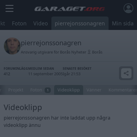
kt
Foton
Video
pierrejonssonagren
Min sida
pierrejonssonagren
Ansvarig utgivare för Borås Nyheter
Borås
FORUMINLÄGG
MEDLEM SEDAN
SENASTE BESÖKET
412
11 september 2005
Igår 21:53
r
Projekt
Foton
Videoklipp
Vänner
Kommentare
1
Videoklipp
pierrejonssonagren har inte laddat upp några
videoklipp ännu