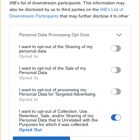
IAB’s list of downstream participants. This information may
Senaste inlägget av
Ev_volvo142 torsdag 22:10
i
Projekt
also be disclosed by us to third parties on the
IAB’s List of
Downstream Participants
that may further disclose it to other
Volkswagen split bus t1 1962
2559 svar
third parties.
Senaste inlägget av
Dr_snuggels torsdag 21:09
i
Projekt
Personal Data Processing Opt Outs
Golf Mk2 16v Turbo
137 svar
Senaste inlägget av
16vt4m torsdag 19:51
i
Projekt
I want to opt-out of the Sharing of my
personal data.
Volvo 245 ?Turbo?
Opted In
40 svar
Senaste inlägget av
Marurb1 onsdag 23:42
i
Projekt
I want to opt-out of the Sale of my
Personal Data.
Renovering av en Honda Civic Aerodeck
Opted In
181 svar
VTi
I want to opt-out of processing my
Senaste inlägget av
Xebers76 onsdag 20:48
i
Projekt
Personal Data for Targeted Advertising.
Opted In
Nyaste forumtrådarna
Bestyckningsfundering. Zenith INAT 35/40
I want to opt-out of Collection, Use,
Retention, Sale, and/or Sharing of my
förgasare
Personal Data that Is Unrelated with the
Purposes for which it was collected.
Senaste inlägget av
Mossan1 för 22 timmar sedan
i
Opted Out
Motorteknik (Avancerad)