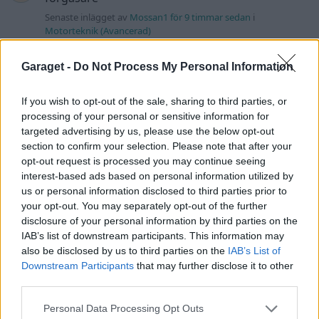
Senaste inlägget av
Mossan1 för 9 timmar sedan
i
Motorteknik (Avancerad)
Volvo 740 med lh2.2 spridare öppnar hela
2 svar
Garaget -
Do Not Process My Personal Information
tiden på tändning.
Senaste inlägget av
KlevaRaggarn för 19 timmar sedan
i
If you wish to opt-out of the sale, sharing to third parties, or
Generell felsökning
processing of your personal or sensitive information for
ID 4 vs EX 40 ?
4 svar
targeted advertising by us, please use the below opt-out
Senaste inlägget av
MickeEng Igår 18:13
i
El- och hybridbilar
section to confirm your selection. Please note that after your
opt-out request is processed you may continue seeing
Ford Mustang e Mac 2023
4 svar
interest-based ads based on personal information utilized by
Senaste inlägget av
KenthIJ2 Igår 12:37
i
El- och hybridbilar
us or personal information disclosed to third parties prior to
your opt-out. You may separately opt-out of the further
244 motorbyte till d5252t
disclosure of your personal information by third parties on the
Senaste inlägget av
Jeppegaming Igår 00:53
i
Motorteknik
IAB’s list of downstream participants. This information may
(Avancerad)
also be disclosed by us to third parties on the
IAB’s List of
Downstream Participants
that may further disclose it to other
Passat -13 2.0tdi DSG Växellåda bråkar
10 svar
third parties.
Senaste inlägget av
The-GOAT torsdag 20:54
i
Generell
felsökning
Personal Data Processing Opt Outs