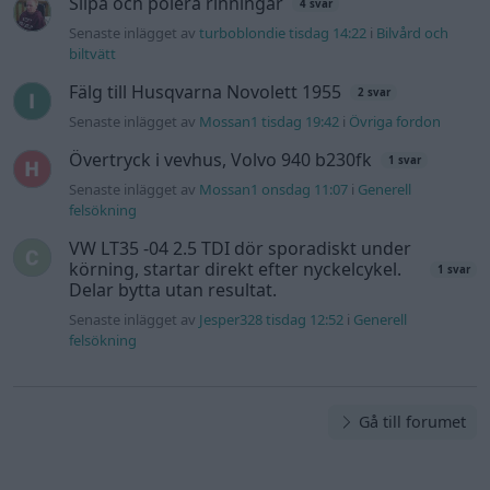
Slipa och polera rinningar
4 svar
Senaste inlägget av
turboblondie tisdag 14:22
i
Bilvård och
biltvätt
Fälg till Husqvarna Novolett 1955
2 svar
Senaste inlägget av
Mossan1 tisdag 19:42
i
Övriga fordon
Övertryck i vevhus, Volvo 940 b230fk
1 svar
Senaste inlägget av
Mossan1 onsdag 11:07
i
Generell
felsökning
VW LT35 -04 2.5 TDI dör sporadiskt under
körning, startar direkt efter nyckelcykel.
1 svar
Delar bytta utan resultat.
Senaste inlägget av
Jesper328 tisdag 12:52
i
Generell
felsökning
Gå till forumet