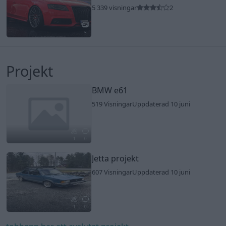
5 339 visningar
2
5
Projekt
BMW e61
519 Visningar
Uppdaterad 10 juni
1
0
Jetta projekt
607 Visningar
Uppdaterad 10 juni
1
0