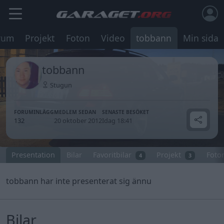
rum
Projekt
Foton
Video
tobbann
Min sida
tobbann
Stugun
FORUMINLÄGG
MEDLEM SEDAN
SENASTE BESÖKET
132
20 oktober 2012
Idag 18:41
Presentation
Bilar
Favoritbilar
Projekt
Foto
4
3
tobbann har inte presenterat sig ännu
Bilar