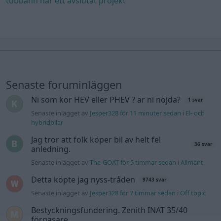
tobbann har ett avslutat projekt
Senaste foruminläggen
Ni som kör HEV eller PHEV ? är ni nöjda?
1 svar
Senaste inlägget av
Jesper328 för 11 minuter sedan
i
El- och
hybridbilar
Jag tror att folk köper bil av helt fel
36 svar
anledning.
Senaste inlägget av
The-GOAT för 5 timmar sedan
i
Allmänt
Detta köpte jag nyss-tråden
9743 svar
Senaste inlägget av
Jesper328 för 7 timmar sedan
i
Off topic
Bestyckningsfundering. Zenith INAT 35/40
förgasare