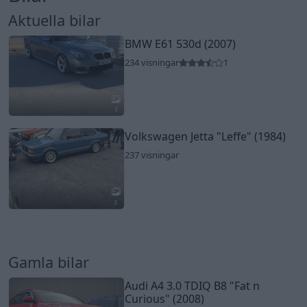
Aktuella bilar
BMW E61 530d (2007)
234 visningar
1
3
Volkswagen Jetta
"Leffe"
(1984)
237 visningar
5
Gamla bilar
Audi A4 3.0 TDIQ B8
"Fat n
Curious"
(2008)