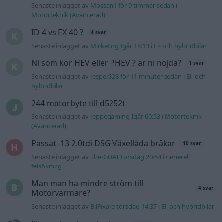
Senaste inlägget av
Mossan1 för 9 timmar sedan
i
Motorteknik (Avancerad)
ID 4 vs EX 40 ?
4 svar
Senaste inlägget av
MickeEng Igår 18:13
i
El- och hybridbilar
Ni som kör HEV eller PHEV ? är ni nöjda?
1 svar
Senaste inlägget av
Jesper328 för 11 minuter sedan
i
El- och
hybridbilar
244 motorbyte till d5252t
Senaste inlägget av
Jeppegaming Igår 00:53
i
Motorteknik
(Avancerad)
Passat -13 2.0tdi DSG Växellåda bråkar
10 svar
Senaste inlägget av
The-GOAT torsdag 20:54
i
Generell
felsökning
Man man ha mindre ström till
4 svar
Motorvärmare?
Senaste inlägget av
BilFixare torsdag 14:37
i
El- och hybridbilar