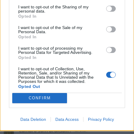
Man man ha mindre ström till
I want to opt-out of the Sharing of my
4 svar
Motorvärmare?
personal data.
Opted In
Senaste inlägget av
BilFixare torsdag 14:37
i
El- och hybridbilar
I want to opt-out of the Sale of my
Senaste projektinläggen
Personal Data.
Opted In
Puttelitens projekt Audi S2 Avant. Back
900 svar
to basic. + garagefix.
I want to opt-out of processing my
Personal Data for Targeted Advertising.
Senaste inlägget av
Putteliten för 21 timmar sedan
i
Projekt
Opted In
Volkswagen Golf MK4 v6 4motion OEM++
14 svar
med JDM inspiration.
I want to opt-out of Collection, Use,
Retention, Sale, and/or Sharing of my
Senaste inlägget av
Stol3n_Identity Igår 10:06
i
Projekt
Personal Data that Is Unrelated with the
Purposes for which it was collected.
Opted Out
Manta b som ska räddas (kaross eller
122 svar
delar sökes)
CONFIRM
Senaste inlägget av
Tyfors torsdag 23:25
i
Projekt
Huggern goes big block with 427 ZL-1!
551 svar
Data Deletion
Data Access
Privacy Policy
Senaste inlägget av
hugger69 torsdag 23:01
i
Projekt
Camaro som bruksbil?!
57 svar