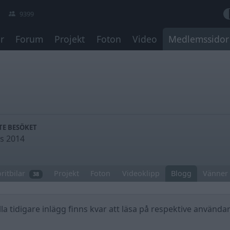
9399
r
Forum
Projekt
Foton
Video
Medlemssidor
TE BESÖKET
s 2014
ritbilar
Projekt
Foton
Videoklipp
Blogg
Vänner
38
a tidigare inlägg finns kvar att läsa på respektive användar