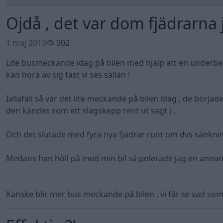
Ojdå , det var dom fjädrarna 
1 maj 2013
902
Lite busmeckande idag på bilen med hjälp att en underbar 
kan höra av sig fast vi ses sällan !
Iallafall så var det lite meckande på bilen idag , de började
den kändes som ett slagskepp rent ut sagt ) .
Och det slutade med fyra nya fjädrar runt om dvs sänkning
Medans han höll på med min bil så polerade jag en annan b
Kanske blir mer bus meckande på bilen , vi får se vad so