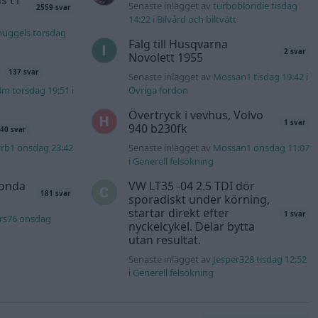
s t1
Senaste inlägget av
turboblondie tisdag
2559 svar
14:22
i
Bilvård och biltvätt
nuggels torsdag
Fälg till Husqvarna
2 svar
Novolett 1955
137 svar
Senaste inlägget av
Mossan1 tisdag 19:42
i
4m torsdag 19:51
i
Övriga fordon
Övertryck i vevhus, Volvo
1 svar
940 b230fk
40 svar
rb1 onsdag 23:42
Senaste inlägget av
Mossan1 onsdag 11:07
i
Generell felsökning
Honda
VW LT35 -04 2.5 TDI dör
181 svar
sporadiskt under körning,
startar direkt efter
1 svar
rs76 onsdag
nyckelcykel. Delar bytta
utan resultat.
Senaste inlägget av
Jesper328 tisdag 12:52
i
Generell felsökning