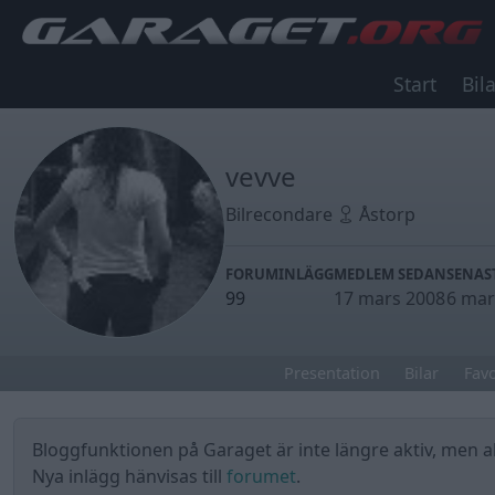
Start
Bila
vevve
Bilrecondare
Åstorp
FORUMINLÄGG
MEDLEM SEDAN
SENAS
99
17 mars 2008
6 mar
Presentation
Bilar
Favo
Bloggfunktionen på Garaget är inte längre aktiv, men all
Nya inlägg hänvisas till
forumet
.