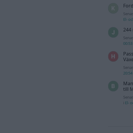
For
Senas
El- o
244 
Senas
00:53
Pass
Växe
Senas
20:54
Man
till
Senas
i
El- 