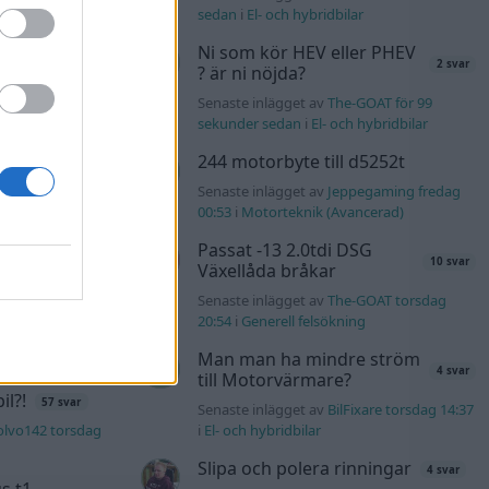
sedan
i
El- och hybridbilar
K4 v6
Ni som kör HEV eller PHEV
2 svar
d JDM
? är ni nöjda?
14 svar
Senaste inlägget av
The-GOAT för 99
n_Identity fredag
sekunder sedan
i
El- och hybridbilar
244 motorbyte till d5252t
äddas
Senaste inlägget av
Jeppegaming fredag
122 svar
sökes)
00:53
i
Motorteknik (Avancerad)
s torsdag 23:25
i
Passat -13 2.0tdi DSG
10 svar
Växellåda bråkar
lock
Senaste inlägget av
The-GOAT torsdag
551 svar
20:54
i
Generell felsökning
er69 torsdag
Man man ha mindre ström
4 svar
till Motorvärmare?
l?!
57 svar
Senaste inlägget av
BilFixare torsdag 14:37
olvo142 torsdag
i
El- och hybridbilar
Slipa och polera rinningar
4 svar