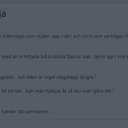
ja
killkompis som ställer upp i vårt och torrt som verkligen f
 med att vi hittade två knäckta fjädrar bak , tjoho typ ( inte
satts , och bilen är inget slagskepp längre !
il till han , kan man hjälpas åt så ska man göra det !
m händer till sommaren .