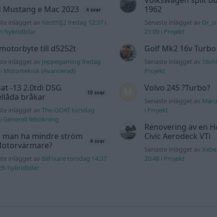
Volkswagen split bu
d Mustang e Mac 2023
1962
4 svar
te inlägget av
KenthIJ2 fredag 12:37
i
Senaste inlägget av
Dr_s
ch hybridbilar
21:09
i
Projekt
motorbyte till d5252t
Golf Mk2 16v Turbo
te inlägget av
Jeppegaming fredag
Senaste inlägget av
16vt
i
Motorteknik (Avancerad)
Projekt
at -13 2.0tdi DSG
Volvo 245 ?Turbo?
10 svar
llåda bråkar
Senaste inlägget av
Maru
te inlägget av
The-GOAT torsdag
i
Projekt
i
Generell felsökning
Renovering av en 
 man ha mindre ström
Civic Aerodeck VTi
4 svar
 Motorvärmare?
Senaste inlägget av
Xebe
te inlägget av
BilFixare torsdag 14:37
20:48
i
Projekt
och hybridbilar