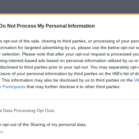
larna rena
Do Not Process My Personal Information
to opt-out of the sale, sharing to third parties, or processing of your per
formation for targeted advertising by us, please use the below opt-out s
r selection. Please note that after your opt-out request is processed y
eing interest-based ads based on personal information utilized by us or
disclosed to third parties prior to your opt-out. You may separately opt-
losure of your personal information by third parties on the IAB’s list of
e foruminläggen
Senaste projekti
. This information may also be disclosed by us to third parties on the
IA
Participants
that may further disclose it to other third parties.
om kör HEV eller PHEV
Vw 1956 oval prosje
2 svar
 ni nöjda?
Senaste inlägget av
jarle
te inlägget av
The-GOAT för 99
sedan
i
Projekt
l Data Processing Opt Outs
nder sedan
i
El- och hybridbilar
Puttelitens projekt 
 vs EX 40 ?
S2 Avant. Back to ba
5 svar
o opt-out of the Sharing of my personal data.
garagefix.
te inlägget av
torsen för 6 minuter
In
n
i
El- och hybridbilar
Senaste inlägget av
Putte