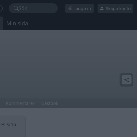
Sök
Logga in
Skapa konto
Min sida
Kommentarer
Gästbok
es sida.