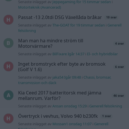
Senaste inlägget av
Jeppegaming för 15 timmar sedan
i
Motorteknik (Avancerad)
Passat -13 2.0tdi DSG Växellåda bråkar
10 svar
Senaste inlägget av
The-GOAT för 19 timmar sedan
i
Generell
felsökning
Man man ha mindre ström till
4 svar
Motorvärmare?
Senaste inlägget av
BilFixare Igår 14:37
i
El- och hybridbilar
Inget bromstryck efter byte av bromsok
6 svar
(Golf V 1.6)
Senaste inlägget av
jaka54 Igår 09:48
i
Chassi, bromsar,
transmission och däck
Kia Ceed 2017 batteritorsk med jämna
46 svar
mellanrum. Varför?
Senaste inlägget av
Ansan onsdag 15:29
i
Generell felsökning
Övertryck i vevhus, Volvo 940 b230fk
1 svar
Senaste inlägget av
Mossan1 onsdag 11:07
i
Generell