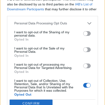
Senaste inlägget av
Dr_snuggels för 19 timmar sedan
i
Projekt
also be disclosed by us to third parties on the
IAB’s List of
Downstream Participants
that may further disclose it to other
Golf Mk2 16v Turbo
137 svar
third parties.
Senaste inlägget av
16vt4m för 20 timmar sedan
i
Projekt
Personal Data Processing Opt Outs
Vw 1956 oval prosjekt
11 svar
I want to opt-out of the Sharing of my
Senaste inlägget av
jarleb för 22 timmar sedan
i
Projekt
personal data.
Opted In
Volvo 245 ?Turbo?
40 svar
Senaste inlägget av
Marurb1 onsdag 23:42
i
Projekt
I want to opt-out of the Sale of my
Personal Data.
Renovering av en Honda Civic Aerodeck
Opted In
181 svar
VTi
I want to opt-out of processing my
Senaste inlägget av
Xebers76 onsdag 20:48
i
Projekt
Personal Data for Targeted Advertising.
Opted In
Nyaste forumtrådarna
I want to opt-out of Collection, Use,
ID 4 vs XC 40 ?
2 svar
Retention, Sale, and/or Sharing of my
Personal Data that Is Unrelated with the
Senaste inlägget av
KenthIJ2 för 1 timme sedan
i
El- och
Purposes for which it was collected.
hybridbilar
Opted Out
Ni som kör HEV eller PHEV ? är ni nöjda?
CONFIRM