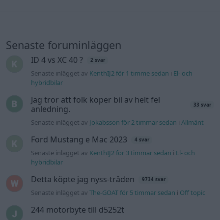
Senaste foruminläggen
ID 4 vs XC 40 ?
2 svar
Senaste inlägget av
KenthIJ2 för 1 timme sedan
i
El- och
hybridbilar
Jag tror att folk köper bil av helt fel
33 svar
anledning.
Senaste inlägget av
Jokabsson för 2 timmar sedan
i
Allmänt
Ford Mustang e Mac 2023
4 svar
Senaste inlägget av
KenthIJ2 för 3 timmar sedan
i
El- och
hybridbilar
Detta köpte jag nyss-tråden
9734 svar
Senaste inlägget av
The-GOAT för 5 timmar sedan
i
Off topic
244 motorbyte till d5252t