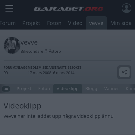
Forum
Projekt
Foton
Video
vevve
Min sida
vevve
Bilrecondare
Åstorp
FORUMINLÄGG
MEDLEM SEDAN
SENASTE BESÖKET
99
17 mars 2008
6 mars 2014
Projekt
Foton
Videoklipp
Blogg
Vänner
Kom
38
Videoklipp
vevve har inte laddat upp några videoklipp ännu