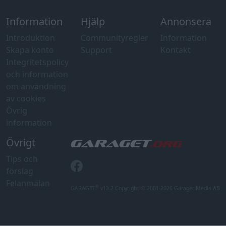
Information
Hjälp
Annonsera
Introduktion
Communityregler
Information
Skapa konto
Support
Kontakt
Integritetspolicy
och information
om användning
av cookies
Övrig
information
Övrigt
Tips och
förslag
Felanmälan
®
GARAGET
v13.2 Copyright © 2001-2026 Garaget Media AB