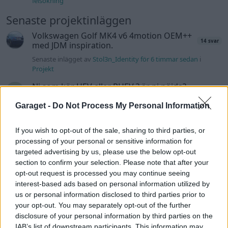
felsökning
Senaste projektinläggen
Volkswagen Golf MK4 v6 4motion OEM++
14 svar
med JDM inspiration.
Senaste inlägget av
Stol3n_Identity för 6 timmar sedan
i
Projekt
Ni som kör HEV eller PHEV ? är ni nöjda?
Senaste inlägget av
kaykay för 8 timmar sedan
i
Projekt
Garaget -
Do Not Process My Personal Information
Manta b som ska räddas (kaross eller
122 svar
delar sökes)
If you wish to opt-out of the sale, sharing to third parties, or
processing of your personal or sensitive information for
Senaste inlägget av
Tyfors för 16 timmar sedan
i
Projekt
targeted advertising by us, please use the below opt-out
Huggern goes big block with 427 ZL-1!
551 svar
section to confirm your selection. Please note that after your
Senaste inlägget av
hugger69 för 17 timmar sedan
i
Projekt
opt-out request is processed you may continue seeing
interest-based ads based on personal information utilized by
Camaro som bruksbil?!
57 svar
us or personal information disclosed to third parties prior to
Senaste inlägget av
Ev_volvo142 för 18 timmar sedan
i
Projekt
your opt-out. You may separately opt-out of the further
disclosure of your personal information by third parties on the
Volkswagen split bus t1 1962
2559 svar
IAB’s list of downstream participants. This information may