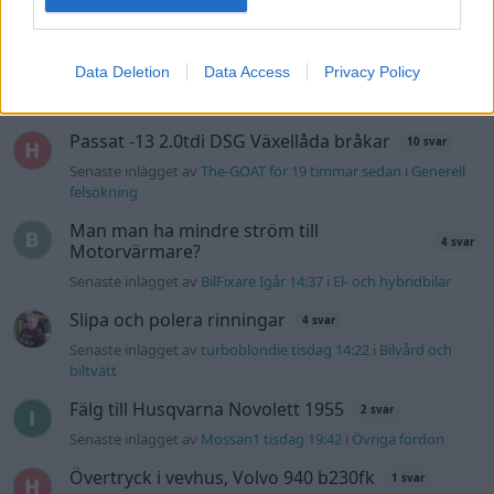
Senaste inlägget av
kaykay för 8 timmar sedan
i
Projekt
244 motorbyte till d5252t
Data Deletion
Data Access
Privacy Policy
Senaste inlägget av
Jeppegaming för 15 timmar sedan
i
Motorteknik (Avancerad)
Passat -13 2.0tdi DSG Växellåda bråkar
10 svar
Senaste inlägget av
The-GOAT för 19 timmar sedan
i
Generell
felsökning
Man man ha mindre ström till
4 svar
Motorvärmare?
Senaste inlägget av
BilFixare Igår 14:37
i
El- och hybridbilar
Slipa och polera rinningar
4 svar
Senaste inlägget av
turboblondie tisdag 14:22
i
Bilvård och
biltvätt
Fälg till Husqvarna Novolett 1955
2 svar
Senaste inlägget av
Mossan1 tisdag 19:42
i
Övriga fordon
Övertryck i vevhus, Volvo 940 b230fk
1 svar