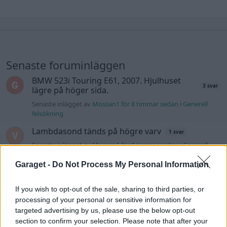
Senaste foruminläggen
BMW 523i Touring E61, 2007. Hjulhuset
3 svar
lägre på höger sida.
Senaste inlägget av
Mossan1 för 8 timmar sedan
i
Generell
felsökning
Lambdasond tänds på högre varv
1 svar
Senaste inlägget av
Mossan1 för 8 timmar sedan
i
Generell
felsökning
Garaget -
Do Not Process My Personal Information
Ni som kör HEV eller PHEV ? är ni nöjda?
3 svar
Senaste inlägget av
Mossan1 för 12 timmar sedan
i
El- och
If you wish to opt-out of the sale, sharing to third parties, or
hybridbilar
processing of your personal or sensitive information for
targeted advertising by us, please use the below opt-out
Bestyckningsfundering. Zenith INAT 35/40
2 svar
section to confirm your selection. Please note that after your
förgasare