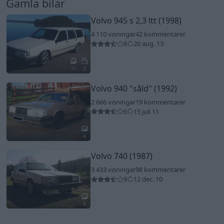
Gamla bilar
Volvo 945 s 2,3 ltt (1998)
4 110 visningar
42 kommentarer
8
20 aug. 13
11
2
Volvo 940
"såld"
(1992)
2 666 visningar
19 kommentarer
6
15 juli 11
6
Volvo 740 (1987)
3 433 visningar
98 kommentarer
9
12 dec. 10
5