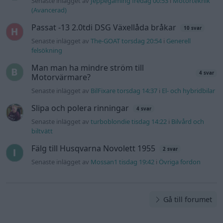
Senaste inlägget av
Jeppegaming fredag 00:53
i
Motorteknik
(Avancerad)
Passat -13 2.0tdi DSG Växellåda bråkar
10 svar
Senaste inlägget av
The-GOAT torsdag 20:54
i
Generell
felsökning
Man man ha mindre ström till
4 svar
Motorvärmare?
Senaste inlägget av
BilFixare torsdag 14:37
i
El- och hybridbilar
Slipa och polera rinningar
4 svar
Senaste inlägget av
turboblondie tisdag 14:22
i
Bilvård och
biltvätt
Fälg till Husqvarna Novolett 1955
2 svar
Senaste inlägget av
Mossan1 tisdag 19:42
i
Övriga fordon
Gå till forumet