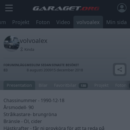
um
Projekt
Foton
Video
volvoalex
Min sida
volvoalex
Kinda
FORUMINLÄGG
MEDLEM SEDAN
SENASTE BESÖKET
83
8 augusti 2009
15 december 2018
Presentation
Bilar
Favoritbilar
Projekt
Foton
130
Chassinummer - 1990-12-18
Årsmodell- 90
Strålkastare- brungröna
Bränsle - Öl, cider
Hästkrafter - får ni provköra för att ta reda på