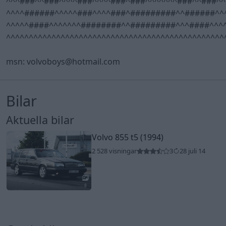
^^^###^^###^^^^###^^^^###^###^^^^^^^###^^###^^
^^^^######^^^^^###^^^^###^#########^^######^^
^^^^^####^^^^^^^########^^#########^^^####^^^
^^^^^^^^^^^^^^^^^^^^^^^^^^^^^^^^^^^^^^^^^^^^^^^^
msn: volvoboys@hotmail.com
Bilar
Aktuella bilar
Volvo 855 t5 (1994)
2 528 visningar
3
28 juli 14
8