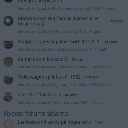
med JDM inspiration.
Senaste inlägget av
Stol3n_Identity fredag 10:06
i
Projekt
Manta b som ska räddas (kaross eller
122 svar
delar sökes)
Senaste inlägget av
Tyfors torsdag 23:25
i
Projekt
Huggern goes big block with 427 ZL-1!
551 svar
Senaste inlägget av
hugger69 torsdag 23:01
i
Projekt
Camaro som bruksbil?!
57 svar
Senaste inlägget av
Ev_volvo142 torsdag 22:10
i
Projekt
Volkswagen split bus t1 1962
2559 svar
Senaste inlägget av
Dr_snuggels torsdag 21:09
i
Projekt
Golf Mk2 16v Turbo
137 svar
Senaste inlägget av
16vt4m torsdag 19:51
i
Projekt
Nyaste forumtrådarna
Lambdasond tänds på högre varv
1 svar