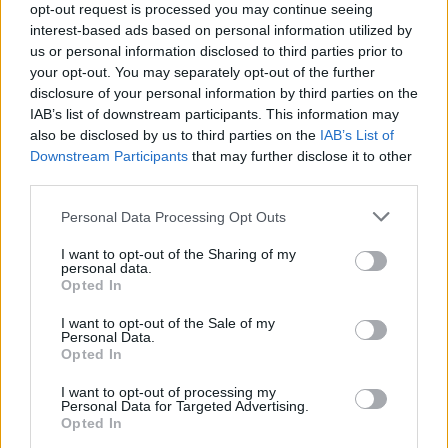
opt-out request is processed you may continue seeing
Senaste inlägget av
Mossan1 för 13 timmar sedan
i
interest-based ads based on personal information utilized by
Motorteknik (Avancerad)
us or personal information disclosed to third parties prior to
Jag tror att folk köper bil av helt fel
your opt-out. You may separately opt-out of the further
39 svar
anledning.
disclosure of your personal information by third parties on the
IAB’s list of downstream participants. This information may
Senaste inlägget av
elektronikfreak för 16 timmar sedan
i
also be disclosed by us to third parties on the
IAB’s List of
Allmänt
Downstream Participants
that may further disclose it to other
ID 4 vs EX 40 ?
6 svar
third parties.
Senaste inlägget av
The-GOAT för 16 timmar sedan
i
El- och
Personal Data Processing Opt Outs
hybridbilar
Detta köpte jag nyss-tråden
I want to opt-out of the Sharing of my
9743 svar
personal data.
Senaste inlägget av
Jesper328 lördag 11:59
i
Off topic
Opted In
Volvo 740 med lh2.2 spridare öppnar hela
I want to opt-out of the Sale of my
2 svar
tiden på tändning.
Personal Data.
Opted In
Senaste inlägget av
KlevaRaggarn fredag 23:57
i
Generell
felsökning
I want to opt-out of processing my
Personal Data for Targeted Advertising.
Ford Mustang e Mac 2023
4 svar
Opted In
Senaste inlägget av
KenthIJ2 fredag 12:37
i
El- och hybridbilar