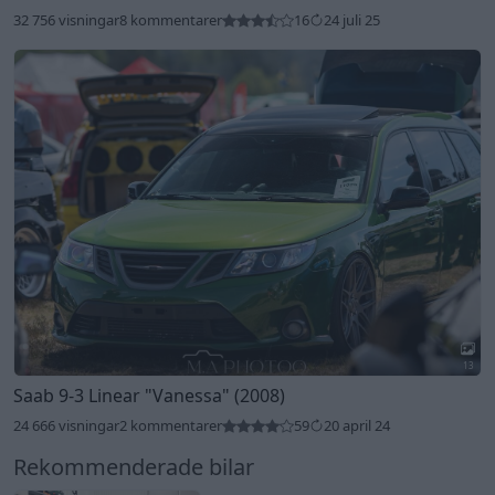
32 756 visningar
8 kommentarer
16
24 juli 25
13
Saab 9-3 Linear
"Vanessa"
(2008)
24 666 visningar
2 kommentarer
59
20 april 24
Rekommenderade bilar