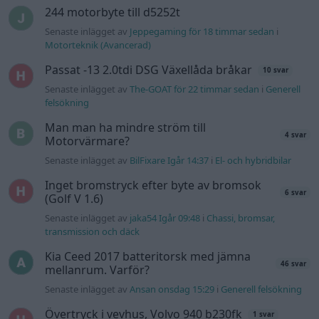
244 motorbyte till d5252t
Senaste inlägget av
Jeppegaming för 18 timmar sedan
i
Motorteknik (Avancerad)
Passat -13 2.0tdi DSG Växellåda bråkar
10 svar
Senaste inlägget av
The-GOAT för 22 timmar sedan
i
Generell
felsökning
Man man ha mindre ström till
4 svar
Motorvärmare?
Senaste inlägget av
BilFixare Igår 14:37
i
El- och hybridbilar
Inget bromstryck efter byte av bromsok
6 svar
(Golf V 1.6)
Senaste inlägget av
jaka54 Igår 09:48
i
Chassi, bromsar,
transmission och däck
Kia Ceed 2017 batteritorsk med jämna
46 svar
mellanrum. Varför?
Senaste inlägget av
Ansan onsdag 15:29
i
Generell felsökning
Övertryck i vevhus, Volvo 940 b230fk
1 svar