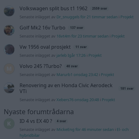
Volkswagen split bus t1 1962
2559 svar
Senaste inlägget av
Dr_snuggels för 21 timmar sedan
i
Projekt
Golf Mk2 16v Turbo
137 svar
Senaste inlägget av
16vt4m för 23 timmar sedan
i
Projekt
Vw 1956 oval prosjekt
11 svar
Senaste inlägget av
jarleb Igår 17:26
i
Projekt
Volvo 245 ?Turbo?
40 svar
Senaste inlägget av
Marurb1 onsdag 23:42
i
Projekt
Renovering av en Honda Civic Aerodeck
181 svar
VTi
Senaste inlägget av
Xebers76 onsdag 20:48
i
Projekt
Nyaste forumtrådarna
ID 4 vs EX 40 ?
4 svar
Senaste inlägget av
MickeEng för 46 minuter sedan
i
El- och
hybridbilar