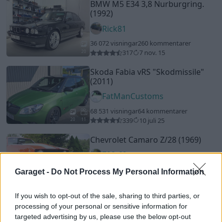
BMW M5 E34 3,8 Nurburgring.
(1992)
Rick81
36 072 visningar
260 kommentarer
317
7 nov. 15
20
Skoda Fabia vRS
"Skodmissile"
(2011)
FatManCustoms
68 531 visningar
64 kommentarer
339
10 juli 25
20
11
Chevrolet Camaro Z/28 (1969)
Z28-69
15 451 visningar
185 kommentarer
Garaget -
Do Not Process My Personal Information
230
4 juli 09
12
If you wish to opt-out of the sale, sharing to third parties, or
Mazda RX7 TII
"MX7"
(1987)
processing of your personal or sensitive information for
targeted advertising by us, please use the below opt-out
carlssonj