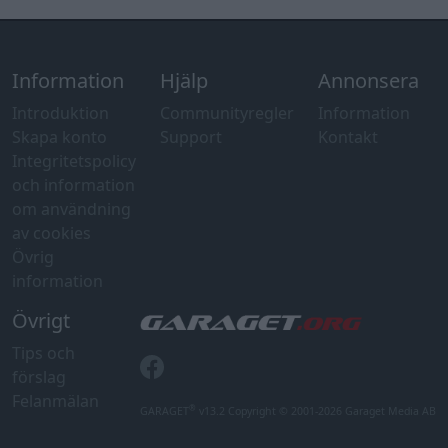
Information
Hjälp
Annonsera
Introduktion
Communityregler
Information
Skapa konto
Support
Kontakt
Integritetspolicy
och information
om användning
av cookies
Övrig
information
Övrigt
Tips och
förslag
Felanmälan
®
GARAGET
v13.2 Copyright © 2001-2026 Garaget Media AB