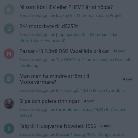
Ni som kör HEV eller PHEV ? är ni nöjda?
Senaste inlägget av
kaykay för 11 timmar sedan
i
Projekt
244 motorbyte till d5252t
Senaste inlägget av
Jeppegaming för 18 timmar sedan
i
Motorteknik (Avancerad)
Passat -13 2.0tdi DSG Växellåda bråkar
10 svar
Senaste inlägget av
The-GOAT för 22 timmar sedan
i
Generell
felsökning
Man man ha mindre ström till
4 svar
Motorvärmare?
Senaste inlägget av
BilFixare Igår 14:37
i
El- och hybridbilar
Slipa och polera rinningar
4 svar
Senaste inlägget av
turboblondie tisdag 14:22
i
Bilvård och
biltvätt
Fälg till Husqvarna Novolett 1955
2 svar
Senaste inlägget av
Mossan1 tisdag 19:42
i
Övriga fordon