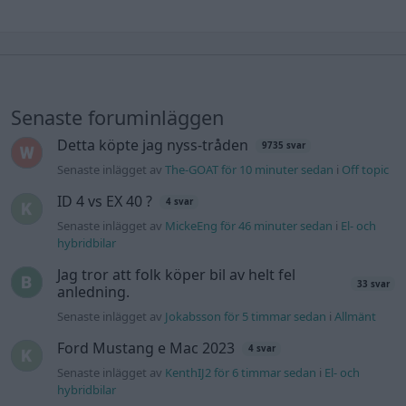
Senaste foruminläggen
Detta köpte jag nyss-tråden
9735 svar
Senaste inlägget av
The-GOAT för 10 minuter sedan
i
Off topic
ID 4 vs EX 40 ?
4 svar
Senaste inlägget av
MickeEng för 46 minuter sedan
i
El- och
hybridbilar
Jag tror att folk köper bil av helt fel
33 svar
anledning.
Senaste inlägget av
Jokabsson för 5 timmar sedan
i
Allmänt
Ford Mustang e Mac 2023
4 svar
Senaste inlägget av
KenthIJ2 för 6 timmar sedan
i
El- och
hybridbilar