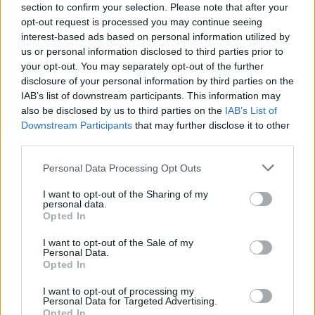
section to confirm your selection. Please note that after your
19 041 visningar
116 kommentarer
opt-out request is processed you may continue seeing
125
13 sept. 24
interest-based ads based on personal information utilized by
15
us or personal information disclosed to third parties prior to
your opt-out. You may separately opt-out of the further
Mercedes 200 W123
"Unik
disclosure of your personal information by third parties on the
Lågmilare"
(1985)
IAB’s list of downstream participants. This information may
Dark_knight
also be disclosed by us to third parties on the
IAB’s List of
Downstream Participants
that may further disclose it to other
36 415 visningar
313 kommentarer
third parties.
318
30 dec. 13
20
BMW 320
"Swedrift"
(1995)
Personal Data Processing Opt Outs
Swedrift
I want to opt-out of the Sharing of my
personal data.
32 664 visningar
196 kommentarer
Opted In
216
19 maj 10
20
I want to opt-out of the Sale of my
Personal Data.
Volvo 245
"245 California"
(1982)
Opted In
245_California
I want to opt-out of processing my
Personal Data for Targeted Advertising.
36 305 visningar
122 kommentarer
Opted In