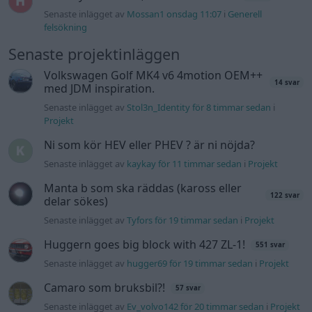
Senaste inlägget av
Mossan1 onsdag 11:07
i
Generell
felsökning
Senaste projektinläggen
Volkswagen Golf MK4 v6 4motion OEM++
14 svar
med JDM inspiration.
Senaste inlägget av
Stol3n_Identity för 8 timmar sedan
i
Projekt
Ni som kör HEV eller PHEV ? är ni nöjda?
Senaste inlägget av
kaykay för 11 timmar sedan
i
Projekt
Manta b som ska räddas (kaross eller
122 svar
delar sökes)
Senaste inlägget av
Tyfors för 19 timmar sedan
i
Projekt
Huggern goes big block with 427 ZL-1!
551 svar
Senaste inlägget av
hugger69 för 19 timmar sedan
i
Projekt
Camaro som bruksbil?!
57 svar
Senaste inlägget av
Ev_volvo142 för 20 timmar sedan
i
Projekt