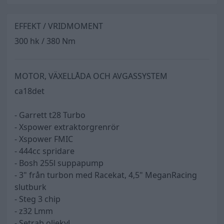
EFFEKT / VRIDMOMENT
300 hk / 380 Nm
MOTOR, VÄXELLÅDA OCH AVGASSYSTEM
ca18det
- Garrett t28 Turbo
- Xspower extraktorgrenrör
- Xspower FMIC
- 444cc spridare
- Bosh 255l suppapump
- 3" från turbon med Racekat, 4,5" MeganRacing
slutburk
- Steg 3 chip
- z32 Lmm
- Setrab oljekyl