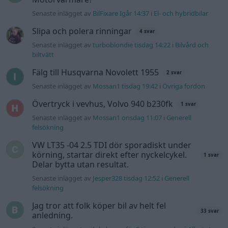
VW LT35 -04 2.5 TDI dör sporadiskt under
körning, startar direkt efter nyckelcykel.
1 svar
Delar bytta utan resultat.
Senaste inlägget av
Jesper328 tisdag 12:52
i
Generell
felsökning
Jag tror att folk köper bil av helt fel
33 svar
anledning.
Senaste inlägget av
Jokabsson för 8 timmar sedan
i
Allmänt
Gå till forumet