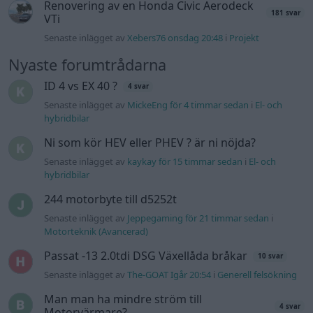
244 motorbyte till d5252t
Senaste inlägget av
Jeppegaming för 21 timmar sedan
i
Motorteknik (Avancerad)
Passat -13 2.0tdi DSG Växellåda bråkar
10 svar
Senaste inlägget av
The-GOAT Igår 20:54
i
Generell felsökning
Man man ha mindre ström till
4 svar
Motorvärmare?
Senaste inlägget av
BilFixare Igår 14:37
i
El- och hybridbilar
Slipa och polera rinningar
4 svar
Senaste inlägget av
turboblondie tisdag 14:22
i
Bilvård och
biltvätt
Fälg till Husqvarna Novolett 1955
2 svar
Senaste inlägget av
Mossan1 tisdag 19:42
i
Övriga fordon
Övertryck i vevhus, Volvo 940 b230fk
1 svar
Senaste inlägget av
Mossan1 onsdag 11:07
i
Generell
felsökning