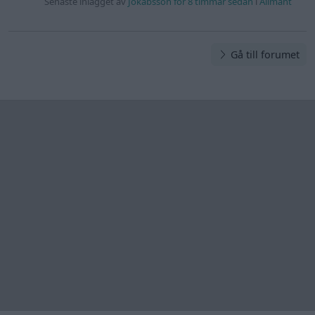
Information
Hjälp
Annonsera
Introduktion
Communityregler
Information
Skapa konto
Support
Kontakt
Integritetspolicy
och information
om användning
av cookies
Övrig