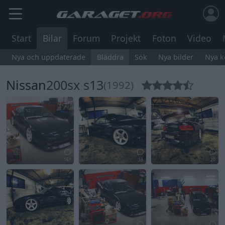
Start
Bilar
Forum
Projekt
Foton
Video
Nya och uppdaterade
Bläddra
Sök
Nya bilder
Nya 
Nissan
200sx s13
(1992)
161
33
20