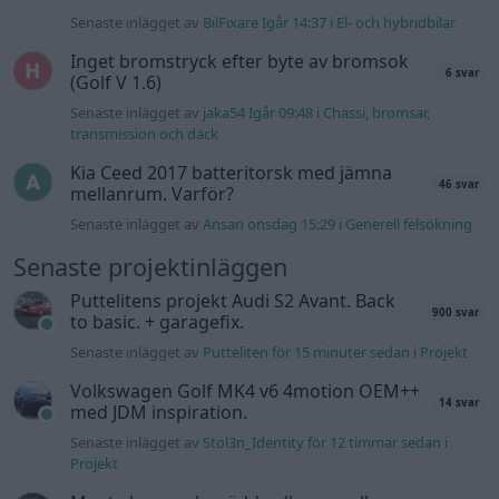
900 svar
to basic. + garagefix.
Senaste inlägget av
Putteliten för 15 minuter sedan
i
Projekt
Volkswagen Golf MK4 v6 4motion OEM++
14 svar
med JDM inspiration.
Senaste inlägget av
Stol3n_Identity för 12 timmar sedan
i
Projekt
Manta b som ska räddas (kaross eller
122 svar
delar sökes)
Senaste inlägget av
Tyfors för 22 timmar sedan
i
Projekt
Huggern goes big block with 427 ZL-1!
551 svar
Senaste inlägget av
hugger69 för 23 timmar sedan
i
Projekt
Camaro som bruksbil?!
57 svar
Senaste inlägget av
Ev_volvo142 Igår 22:10
i
Projekt
Volkswagen split bus t1 1962
2559 svar
Senaste inlägget av
Dr_snuggels Igår 21:09
i
Projekt
Golf Mk2 16v Turbo
137 svar