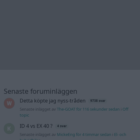
Senaste foruminläggen
Detta köpte jag nyss-tråden
9738 svar
Senaste inlägget av
The-GOAT för 116 sekunder sedan
i
Off
topic
ID 4 vs EX 40 ?
4 svar
Senaste inlägget av
MickeEng för 4 timmar sedan
i
El- och
hybridbilar
Jag tror att folk köper bil av helt fel
33 svar
anledning.
Senaste inlägget av
Jokabsson för 8 timmar sedan
i
Allmänt
Ford Mustang e Mac 2023
4 svar
Senaste inlägget av
KenthIJ2 för 9 timmar sedan
i
El- och
hybridbilar
Ni som kör HEV eller PHEV ? är ni nöjda?
Senaste inlägget av
kaykay för 15 timmar sedan
i
El- och
hybridbilar