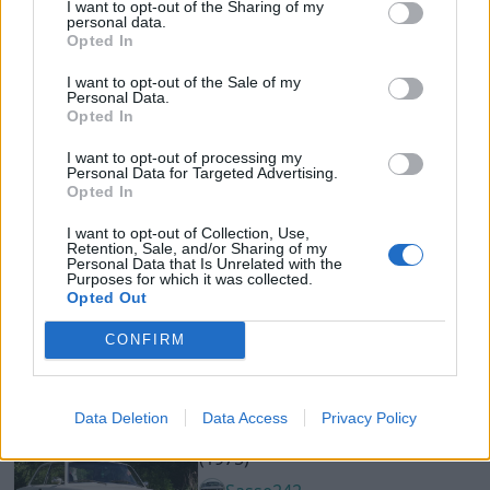
I want to opt-out of the Sharing of my
personal data.
airflowfredde
Opted In
45 666 visningar
405 kommentarer
322
15 nov. 08
I want to opt-out of the Sale of my
Personal Data.
20
Opted In
BMW M535i E28 (1985)
I want to opt-out of processing my
E28ve
Personal Data for Targeted Advertising.
Opted In
30 110 visningar
447 kommentarer
284
7 juni 14
I want to opt-out of Collection, Use,
Retention, Sale, and/or Sharing of my
17
Personal Data that Is Unrelated with the
Purposes for which it was collected.
Mazda RX-7
"FD3S"
(1994)
Opted Out
Dillesan
CONFIRM
48 162 visningar
288 kommentarer
487
3 sept. 09
19
Data Deletion
Data Access
Privacy Policy
Volvo 242 Turbo
"RetroPower"
(1975)