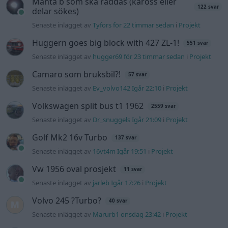
Senaste inlägget av
16vt4m Igår 19:51
i
Projekt
Vw 1956 oval prosjekt
11 svar
Senaste inlägget av
jarleb Igår 17:26
i
Projekt
Volvo 245 ?Turbo?
40 svar
Senaste inlägget av
Marurb1 onsdag 23:42
i
Projekt
Renovering av en Honda Civic Aerodeck
181 svar
VTi
Senaste inlägget av
Xebers76 onsdag 20:48
i
Projekt
Nyaste forumtrådarna
ID 4 vs EX 40 ?
4 svar
Senaste inlägget av
MickeEng för 4 timmar sedan
i
El- och
hybridbilar
Ni som kör HEV eller PHEV ? är ni nöjda?
Senaste inlägget av
kaykay för 15 timmar sedan
i
El- och
hybridbilar