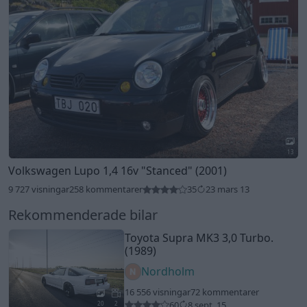
13
Volkswagen Lupo 1,4 16v
"Stanced"
(2001)
9 727 visningar
258 kommentarer
35
23 mars 13
Rekommenderade bilar
Toyota Supra MK3 3,0 Turbo.
(1989)
Nordholm
16 556 visningar
72 kommentarer
60
8 sept. 15
20
2