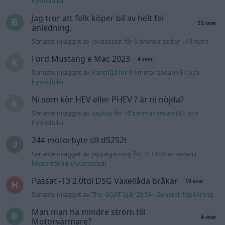
244 motorbyte till d5252t
Senaste inlägget av
Jeppegaming för 21 timmar sedan
i
Motorteknik (Avancerad)
Passat -13 2.0tdi DSG Växellåda bråkar
10 svar
Senaste inlägget av
The-GOAT Igår 20:54
i
Generell felsökning
Man man ha mindre ström till
4 svar
Motorvärmare?
Senaste inlägget av
BilFixare Igår 14:37
i
El- och hybridbilar
Inget bromstryck efter byte av bromsok
6 svar
(Golf V 1.6)
Senaste inlägget av
jaka54 Igår 09:48
i
Chassi, bromsar,
transmission och däck
Kia Ceed 2017 batteritorsk med jämna
46 svar
mellanrum. Varför?
Senaste inlägget av
Ansan onsdag 15:29
i
Generell felsökning
Senaste projektinläggen
Puttelitens projekt Audi S2 Avant. Back