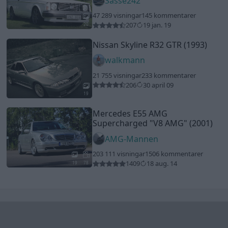
Sasse242
47 289 visningar
145 kommentarer
207
19 jan. 19
20
Nissan Skyline R32 GTR (1993)
walkmann
21 755 visningar
233 kommentarer
206
30 april 09
19
Mercedes E55 AMG
Supercharged
"V8 AMG"
(2001)
AMG-Mannen
203 111 visningar
1506 kommentarer
1409
18 aug. 14
19
78