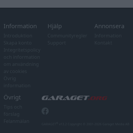
information
Övrigt
Tips och
förslag
Felanmälan
®
GARAGET
v13.2 Copyright © 2001-2026 Garaget Media AB