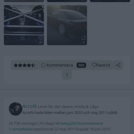
39
9
Kommentera
Favorit
553
AcroN
Lever för det cleana, breda & Låga
AcroN hade bilen mellan juni 2010 och maj 2011 (såld)
24 736 visningar
(16 idag)
143 betyg
553 kommentarer
1 utmärkelse
Uppdaterad 22 maj 2011
Skapad 18 juni 2010