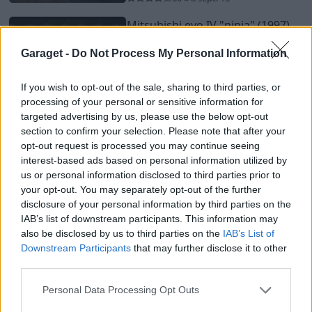
Mitsubishi evo IV
"ninja"
(1997)
Type Roger
Garaget -
Do Not Process My Personal Information
49 046 visningar
490 kommentarer
629
22 maj 11
If you wish to opt-out of the sale, sharing to third parties, or
18
processing of your personal or sensitive information for
targeted advertising by us, please use the below opt-out
Porsche GT3 (2007)
section to confirm your selection. Please note that after your
SOLFILM
opt-out request is processed you may continue seeing
interest-based ads based on personal information utilized by
20 078 visningar
67 kommentarer
92
3 dec. 14
us or personal information disclosed to third parties prior to
20
your opt-out. You may separately opt-out of the further
disclosure of your personal information by third parties on the
Audi S3 1,8t Quattro (2001)
IAB’s list of downstream participants. This information may
T_A
also be disclosed by us to third parties on the
IAB’s List of
Downstream Participants
that may further disclose it to other
9 846 visningar
12 kommentarer
third parties.
9
20 sept. 16
18
Personal Data Processing Opt Outs
Saab 9-3 ss Aero SFR (2003)