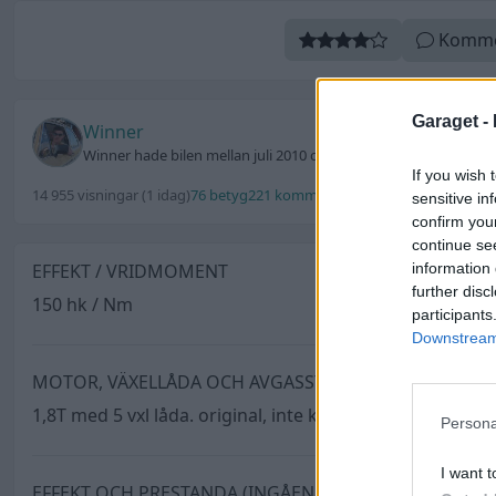
Komme
Garaget -
Winner
Winner hade bilen mellan juli 2010 och oktober 2011 (såld)
If you wish 
14 955 visningar
(1 idag)
76 betyg
221 kommentarer
1 utmärkelse
Uppdat
sensitive in
confirm you
continue se
information 
EFFEKT / VRIDMOMENT
further disc
150 hk / Nm
participants
Downstream 
MOTOR, VÄXELLÅDA OCH AVGASSYSTEM
1,8T med 5 vxl låda. original, inte kommit in på den bit
Persona
I want t
EFFEKT OCH PRESTANDA (INGÅENDE)