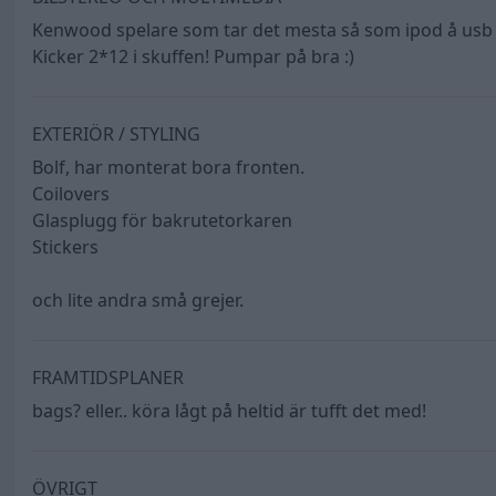
Kenwood spelare som tar det mesta så som ipod å us
Kicker 2*12 i skuffen! Pumpar på bra :)
EXTERIÖR / STYLING
Bolf, har monterat bora fronten.
Coilovers
Glasplugg för bakrutetorkaren
Stickers
och lite andra små grejer.
FRAMTIDSPLANER
bags? eller.. köra lågt på heltid är tufft det med!
ÖVRIGT