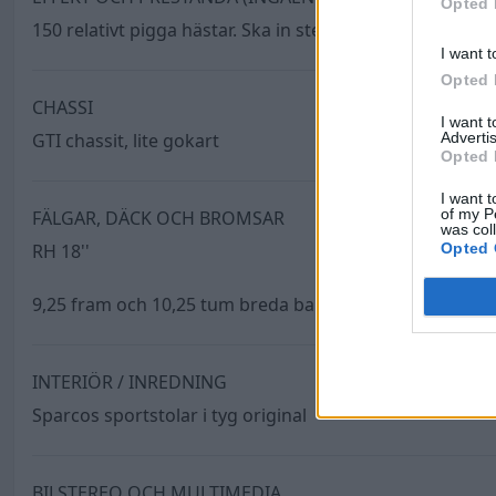
Opted 
150 relativt pigga hästar. Ska in steg 1 eller 2 tills näst
I want t
Opted 
CHASSI
I want 
Advertis
GTI chassit, lite gokart
Opted 
I want t
of my P
FÄLGAR, DÄCK OCH BROMSAR
was col
Opted 
RH 18''
9,25 fram och 10,25 tum breda bak på 215/35-18 runt 
INTERIÖR / INREDNING
Sparcos sportstolar i tyg original
BILSTEREO OCH MULTIMEDIA