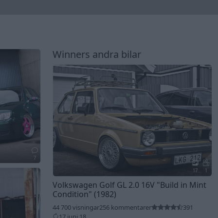
Winners andra bilar
7
17
1
Volkswagen Golf GL 2.0 16V
"Build in Mint
Condition"
(1982)
44 700 visningar
256 kommentarer
391
17 juni 18