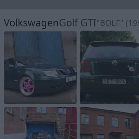
Volkswagen
Golf GTI
"BOLF" (19
58