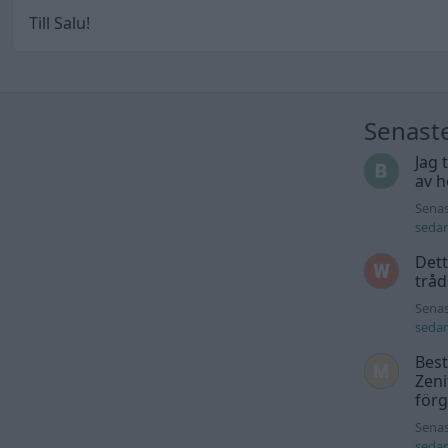
Till Salu!
Senast
Jag 
av h
Senas
seda
Dett
trå
Senas
seda
Best
Zeni
för
Senas
seda