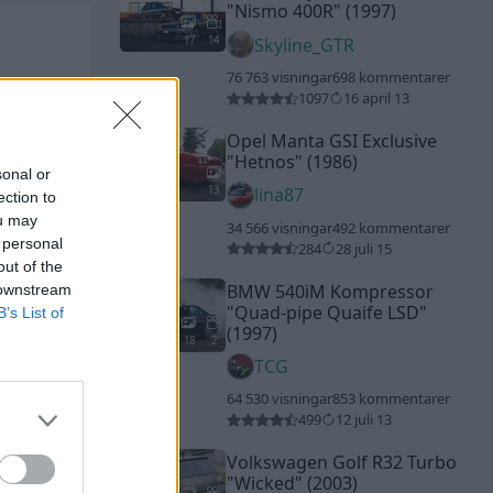
"Nismo 400R"
(1997)
17
14
Skyline_GTR
76 763 visningar
698 kommentarer
1097
16 april 13
Opel Manta GSI Exclusive
"Hetnos"
(1986)
sonal or
13
lina87
ection to
ou may
34 566 visningar
492 kommentarer
 personal
284
28 juli 15
out of the
BMW 540iM Kompressor
 downstream
"Quad-pipe Quaife LSD"
B’s List of
(1997)
18
2
TCG
64 530 visningar
853 kommentarer
499
12 juli 13
Volkswagen Golf R32 Turbo
"Wicked"
(2003)