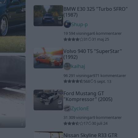
BMW E30 325
"Turbo SFRO"
(1987)
15
Shup-p
19 594 visningar
6 kommentarer
31
31 maj 25
4
Volvo 940 T5
"SuperStar"
(1992)
20
7
kaihaj
96 291 visningar
971 kommentarer
568
5 sept. 13
Ford Mustang GT
"Kompressor"
(2005)
19
ZyclonE
31 309 visningar
9 kommentarer
17
30 juli 24
3
Nissan Skyline R33 GTR