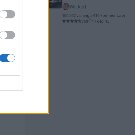
20
2
Wicked
100 567 visningar
410 kommentarer
760
17 dec. 15