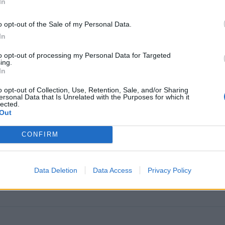
In
a sommar.
o opt-out of the Sale of my Personal Data.
In
to opt-out of processing my Personal Data for Targeted
ing.
In
o opt-out of Collection, Use, Retention, Sale, and/or Sharing
ersonal Data that Is Unrelated with the Purposes for which it
lected.
Out
CONFIRM
om!
Data Deletion
Data Access
Privacy Policy