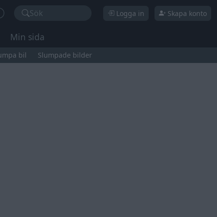
Sök
Logga in
Skapa konto
Min sida
umpa bil
Slumpade bilder