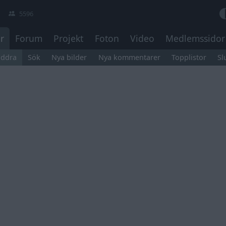
5596
r
Forum
Projekt
Foton
Video
Medlemssidor
äddra
Sök
Nya bilder
Nya kommentarer
Topplistor
Sl