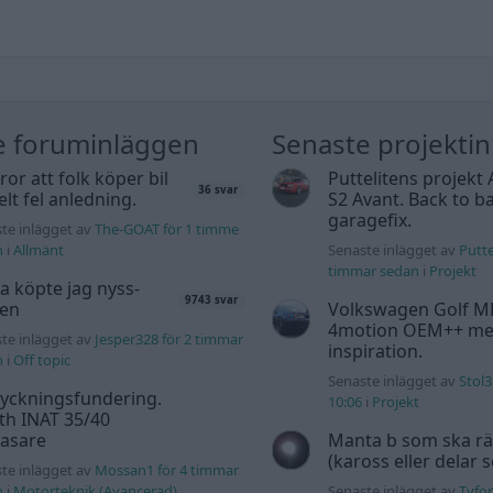
e foruminläggen
Senaste projekti
tror att folk köper bil
Puttelitens projekt 
36 svar
elt fel anledning.
S2 Avant. Back to ba
garagefix.
te inlägget av
The-GOAT för 1 timme
n
i
Allmänt
Senaste inlägget av
Putte
timmar sedan
i
Projekt
a köpte jag nyss-
9743 svar
den
Volkswagen Golf M
4motion OEM++ me
te inlägget av
Jesper328 för 2 timmar
inspiration.
n
i
Off topic
Senaste inlägget av
Stol3
yckningsfundering.
10:06
i
Projekt
th INAT 35/40
gasare
Manta b som ska r
(kaross eller delar 
te inlägget av
Mossan1 för 4 timmar
n
i
Motorteknik (Avancerad)
Senaste inlägget av
Tyfor