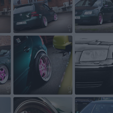
6
6
24