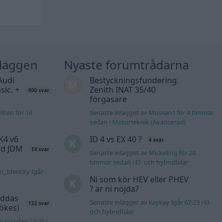
nläggen
Nyaste forumtrådarna
Audi
Bestyckningsfundering.
sic. +
Zenith INAT 35/40
900 svar
förgasare
liten för 16
Senaste inlägget av
Mossan1 för 4 timmar
sedan
i
Motorteknik (Avancerad)
K4 v6
ID 4 vs EX 40 ?
4 svar
d JDM
14 svar
Senaste inlägget av
MickeEng för 20
timmar sedan
i
El- och hybridbilar
n_Identity Igår
Ni som kör HEV eller PHEV
? är ni nöjda?
äddas
Senaste inlägget av
kaykay Igår 07:23
i
El-
122 svar
sökes)
och hybridbilar
s torsdag 23:25
i