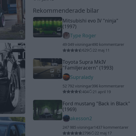
Rekommenderade bilar
Mitsubishi evo IV
"ninja"
(1997)
18
Type Roger
6
49 049 visningar
490 kommentarer
629
22 maj 11
Toyota Supra MkIV
"Familjeracern"
(1993)
15
2
Supralady
52 792 visningar
396 kommentarer
404
21 april 19
Ford mustang
"Back in Black"
(1969)
4
20
akesson2
247 985 visningar
1437 kommentarer
2796
22 maj 17