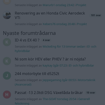
Senaste inlägget av
kaykay Igår 07:23
i
El- och hybridbilar
244 motorbyte till d5252t
Senaste inlägget av
Jeppegaming Igår 00:53
i
Motorteknik
(Avancerad)
Passat -13 2.0tdi DSG Växellåda bråkar
10 svar
Senaste inlägget av
The-GOAT torsdag 20:54
i
Generell
felsökning
Man man ha mindre ström till
4 svar
Motorvärmare?
Senaste inlägget av
BilFixare torsdag 14:37
i
El- och hybridbilar
Slipa och polera rinningar
4 svar
Senaste inlägget av
turboblondie tisdag 14:22
i
Bilvård och
biltvätt
Fälg till Husqvarna Novolett 1955
2 svar
Senaste inlägget av
Mossan1 tisdag 19:42
i
Övriga fordon
Övertryck i vevhus, Volvo 940 b230fk
1 svar