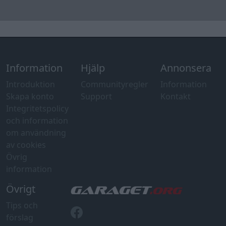
av cookies
Övrig
information
Övrigt
Tips och
förslag
Felanmälan
®
GARAGET
v13.2 Copyright © 2001-2026 Garaget Media AB