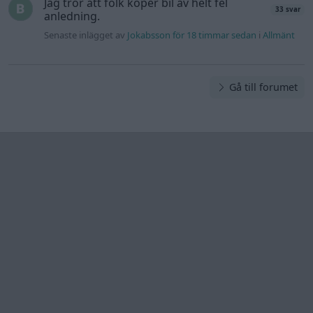
Information
Hjälp
Annonsera
Introduktion
Communityregler
Information
Skapa konto
Support
Kontakt
Integritetspolicy
och information
om användning