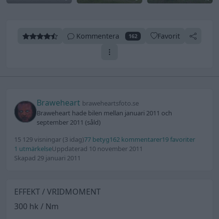
Kommentera
Favorit
162
Braweheart
braweheartsfoto.se
Braweheart hade bilen mellan januari 2011 och
september 2011 (såld)
15 129 visningar
(3 idag)
77 betyg
162 kommentarer
19 favoriter
1 utmärkelse
Uppdaterad 10 november 2011
Skapad 29 januari 2011
EFFEKT / VRIDMOMENT
300 hk / Nm