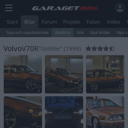
Start
Bilar
Forum
Projekt
Foton
Video
Nya och uppdaterade
Bläddra
Sök
Nya bilder
Nya 
Volvo
V70R
"Goldiie" (1998)
28
44
8