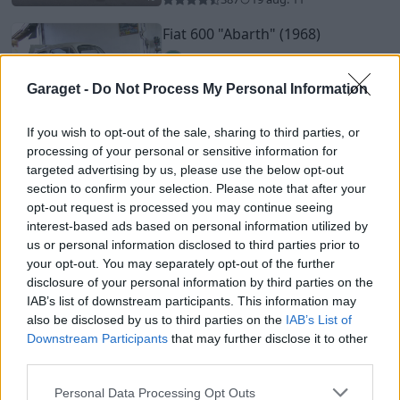
Fiat 600
"Abarth"
(1968)
abart1000tc
20 757 visningar
128 kommentarer
Garaget -
Do Not Process My Personal Information
160
13 sept. 13
10
If you wish to opt-out of the sale, sharing to third parties, or
processing of your personal or sensitive information for
Volvo 940/s90 turbo
"Summer
edition"
(1995)
targeted advertising by us, please use the below opt-out
section to confirm your selection. Please note that after your
Racermouse
opt-out request is processed you may continue seeing
58 546 visningar
575 kommentarer
interest-based ads based on personal information utilized by
332
22 april 11
20
us or personal information disclosed to third parties prior to
your opt-out. You may separately opt-out of the further
Volkswagen Karmann Ghia
disclosure of your personal information by third parties on the
(1962)
IAB’s list of downstream participants. This information may
Alexander_
also be disclosed by us to third parties on the
IAB’s List of
Downstream Participants
that may further disclose it to other
70 550 visningar
28 kommentarer
third parties.
1363
8 feb. 15
15
Personal Data Processing Opt Outs
BMW 325d
"THE KÄFTENSPÖÖ"