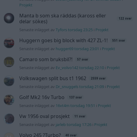
Senaste inlägget av
Dr_snuggels torsdag 21:09
i
Projekt
Golf Mk2 16v Turbo
137 svar
Senaste inlägget av
16vt4m torsdag 19:51
i
Projekt
Vw 1956 oval prosjekt
11 svar
Senaste inlägget av
jarleb torsdag 17:26
i
Projekt
Volvo 245 ?Turbo?
40 svar
Senaste inlägget av
Marurb1 onsdag 23:42
i
Projekt
Renovering av en Honda Civic Aerodeck
181 svar
VTi
Senaste inlägget av
Xebers76 onsdag 20:48
i
Projekt
Nyaste forumtrådarna
ID 4 vs EX 40 ?
4 svar
Senaste inlägget av
MickeEng för 13 timmar sedan
i
El- och
hybridbilar
Ni som kör HEV eller PHEV ? är ni nöjda?