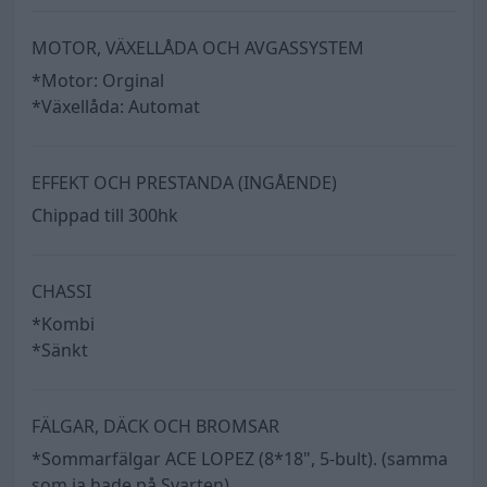
MOTOR, VÄXELLÅDA OCH AVGASSYSTEM
*Motor: Orginal
*Växellåda: Automat
EFFEKT OCH PRESTANDA (INGÅENDE)
Chippad till 300hk
CHASSI
*Kombi
*Sänkt
FÄLGAR, DÄCK OCH BROMSAR
*Sommarfälgar ACE LOPEZ (8*18", 5-bult). (samma
som ja hade på Svarten)