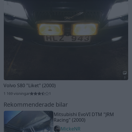
3
Volvo S80
"Liket"
(2000)
1 169 visningar
1
Rekommenderade bilar
Mitsubishi EvoVI DTM
"JRM
Racing"
(2000)
MickeNR