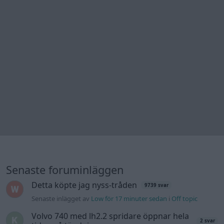
Senaste foruminläggen
Detta köpte jag nyss-tråden
9739 svar
Senaste inlägget av
Low för 17 minuter sedan
i
Off topic
Volvo 740 med lh2.2 spridare öppnar hela
2 svar
tiden på tändning.
Senaste inlägget av
KlevaRaggarn för 8 timmar sedan
i
Generell felsökning
ID 4 vs EX 40 ?
4 svar
Senaste inlägget av
MickeEng för 13 timmar sedan
i
El- och
hybridbilar
Jag tror att folk köper bil av helt fel
33 svar
anledning.
Senaste inlägget av
Jokabsson för 18 timmar sedan
i
Allmänt
Ford Mustang e Mac 2023
4 svar
Senaste inlägget av
KenthIJ2 för 19 timmar sedan
i
El- och