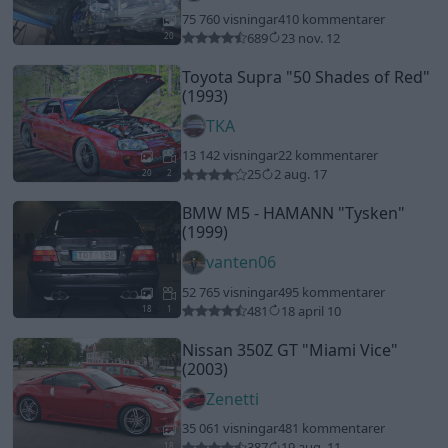
75 760 visningar
410 kommentarer
689
23 nov. 12
20
Toyota Supra
"50 Shades of Red"
(1993)
TKA
13 142 visningar
22 kommentarer
25
2 aug. 17
20
2
BMW M5 - HAMANN
"Tysken"
(1999)
vanten06
52 765 visningar
495 kommentarer
481
18 april 10
18
1
Nissan 350Z GT
"Miami Vice"
(2003)
Zenetti
35 061 visningar
481 kommentarer
387
19 aug. 11
18