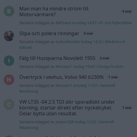
Senaste inlägget av
Mossan1 onsdag 11:07
i
Generell
felsökning
VW LT35 -04 2.5 TDI dör sporadiskt under
körning, startar direkt efter nyckelcykel.
1 svar
Delar bytta utan resultat.
Senaste inlägget av
Jesper328 tisdag 12:52
i
Generell
felsökning
Jag tror att folk köper bil av helt fel
33 svar
anledning.
Senaste inlägget av
Jokabsson för 18 timmar sedan
i
Allmänt
Gå till forumet