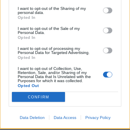
(2009)
I want to opt-out of the Sharing of my
personal data.
M-Touring
Opted In
68 099 visningar
232 kommentarer
600
28 mars 13
20
I want to opt-out of the Sale of my
Personal Data.
Opted In
Volkswagen polo
"Polo RS-D"
(1993)
I want to opt-out of processing my
Personal Data for Targeted Advertising.
polo_td
Opted In
38 213 visningar
162 kommentarer
201
10 jan. 15
20
10
I want to opt-out of Collection, Use,
Retention, Sale, and/or Sharing of my
Personal Data that Is Unrelated with the
Nissan Skyline R33 GTR (1996)
Purposes for which it was collected.
Opted Out
Bernhardsson
57 694 visningar
481 kommentarer
CONFIRM
362
19 jan. 16
17
5
Data Deletion
Data Access
Privacy Policy