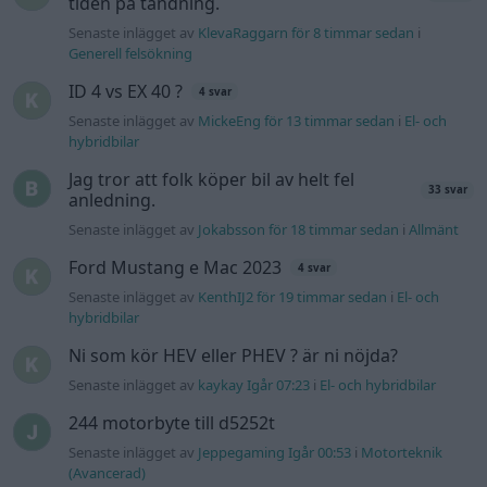
hybridbilar
Ni som kör HEV eller PHEV ? är ni nöjda?
Senaste inlägget av
kaykay Igår 07:23
i
El- och hybridbilar
244 motorbyte till d5252t
Senaste inlägget av
Jeppegaming Igår 00:53
i
Motorteknik
(Avancerad)
Passat -13 2.0tdi DSG Växellåda bråkar
10 svar
Senaste inlägget av
The-GOAT torsdag 20:54
i
Generell
felsökning
Man man ha mindre ström till
4 svar
Motorvärmare?
Senaste inlägget av
BilFixare torsdag 14:37
i
El- och hybridbilar
Inget bromstryck efter byte av bromsok
6 svar
(Golf V 1.6)
Senaste inlägget av
jaka54 torsdag 09:48
i
Chassi, bromsar,
transmission och däck