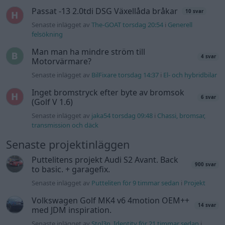
Senaste projektinläggen
Puttelitens projekt Audi S2 Avant. Back
900 svar
to basic. + garagefix.
Senaste inlägget av
Putteliten för 9 timmar sedan
i
Projekt
Volkswagen Golf MK4 v6 4motion OEM++
14 svar
med JDM inspiration.
Senaste inlägget av
Stol3n_Identity för 21 timmar sedan
i
Projekt
Manta b som ska räddas (kaross eller
122 svar
delar sökes)
Senaste inlägget av
Tyfors torsdag 23:25
i
Projekt
Huggern goes big block with 427 ZL-1!
551 svar
Senaste inlägget av
hugger69 torsdag 23:01
i
Projekt
Camaro som bruksbil?!
57 svar
Senaste inlägget av
Ev_volvo142 torsdag 22:10
i
Projekt
Volkswagen split bus t1 1962
2559 svar