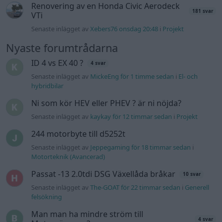
Renovering av en Honda Civic Aerodeck
181 svar
VTi
Senaste inlägget av
Xebers76 onsdag 20:48
i
Projekt
Nyaste forumtrådarna
ID 4 vs EX 40 ?
4 svar
Senaste inlägget av
MickeEng för 1 timme sedan
i
El- och
hybridbilar
Ni som kör HEV eller PHEV ? är ni nöjda?
Senaste inlägget av
kaykay för 12 timmar sedan
i
Projekt
244 motorbyte till d5252t
Senaste inlägget av
Jeppegaming för 18 timmar sedan
i
Motorteknik (Avancerad)
Passat -13 2.0tdi DSG Växellåda bråkar
10 svar
Senaste inlägget av
The-GOAT för 22 timmar sedan
i
Generell
felsökning
Man man ha mindre ström till
4 svar