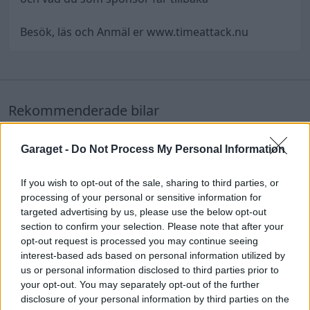
Besök, läs och Anmäl er www.timeattack.nu
Rekommenderade bilar
BMW M3
"Try me"
(2003)
Garaget -
Do Not Process My Personal Information
danne_83
62 058 visningar
424 kommentarer
If you wish to opt-out of the sale, sharing to third parties, or
465
20 okt. 10
processing of your personal or sensitive information for
20
2
targeted advertising by us, please use the below opt-out
Toyota Supra MKIV
"Top Secret
section to confirm your selection. Please note that after your
Wide Body"
(1994)
opt-out request is processed you may continue seeing
interest-based ads based on personal information utilized by
SkylinePeter
us or personal information disclosed to third parties prior to
128 914 visningar
1133 kommentarer
your opt-out. You may separately opt-out of the further
1146
23 sept. 10
20
disclosure of your personal information by third parties on the