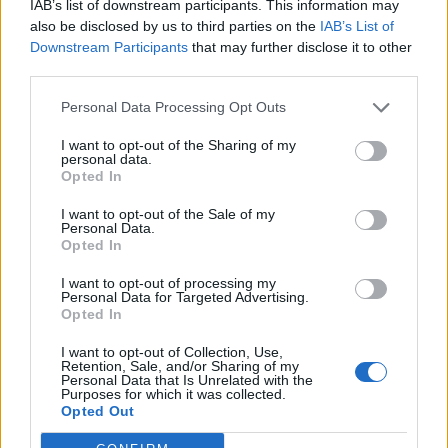
IAB’s list of downstream participants. This information may
Chevrolet corvette (1968)
also be disclosed by us to third parties on the
IAB’s List of
joelpro
Downstream Participants
that may further disclose it to other
third parties.
50 152 visningar
232 kommentarer
400
10 sept. 17
Personal Data Processing Opt Outs
19
1
I want to opt-out of the Sharing of my
Audi V8 Quattro
"D11"
(1990)
personal data.
Opted In
JohanSandell
42 088 visningar
107 kommentarer
I want to opt-out of the Sale of my
Personal Data.
163
16 nov. 21
Opted In
17
2
I want to opt-out of processing my
Chevrolet 3100 pickup (1953)
Personal Data for Targeted Advertising.
Opted In
power396
18 800 visningar
171 kommentarer
I want to opt-out of Collection, Use,
197
26 juli 09
Retention, Sale, and/or Sharing of my
Personal Data that Is Unrelated with the
15
Purposes for which it was collected.
Opted Out
Volvo 740
"Volvo 740 v8
kompressor"
(1987)