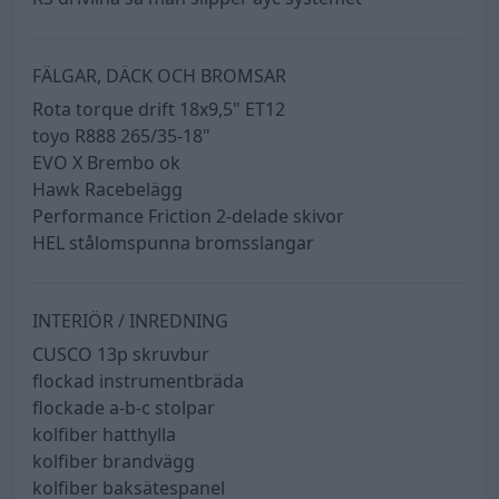
FÄLGAR, DÄCK OCH BROMSAR
Rota torque drift 18x9,5" ET12
toyo R888 265/35-18"
EVO X Brembo ok
Hawk Racebelägg
Performance Friction 2-delade skivor
HEL stålomspunna bromsslangar
INTERIÖR / INREDNING
CUSCO 13p skruvbur
flockad instrumentbräda
flockade a-b-c stolpar
kolfiber hatthylla
kolfiber brandvägg
kolfiber baksätespanel