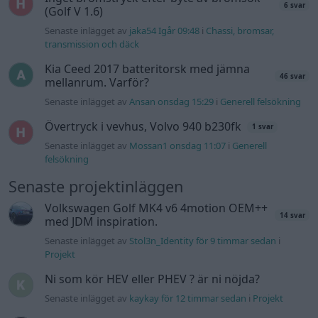
6 svar
(Golf V 1.6)
Senaste inlägget av
jaka54 Igår 09:48
i
Chassi, bromsar,
transmission och däck
Kia Ceed 2017 batteritorsk med jämna
46 svar
mellanrum. Varför?
Senaste inlägget av
Ansan onsdag 15:29
i
Generell felsökning
Övertryck i vevhus, Volvo 940 b230fk
1 svar
Senaste inlägget av
Mossan1 onsdag 11:07
i
Generell
felsökning
Senaste projektinläggen
Volkswagen Golf MK4 v6 4motion OEM++
14 svar
med JDM inspiration.
Senaste inlägget av
Stol3n_Identity för 9 timmar sedan
i
Projekt
Ni som kör HEV eller PHEV ? är ni nöjda?
Senaste inlägget av
kaykay för 12 timmar sedan
i
Projekt