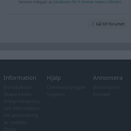
Senaste inlägget av
Jokabsson för 5 timmar sedan
i
Allmänt
Gå till forumet
Information
Hjälp
Annonsera
Introduktion
Communityregler
Information
Skapa konto
Support
Kontakt
Integritetspolicy
och information
om användning
av cookies
Övrig