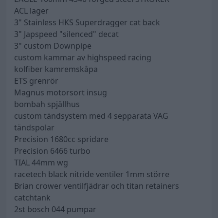
ACL lager
3" Stainless HKS Superdragger cat back
3" Japspeed "silenced" decat
3" custom Downpipe
custom kammar av highspeed racing
kolfiber kamremskåpa
ETS grenrör
Magnus motorsort insug
bombah spjällhus
custom tändsystem med 4 sepparata VAG
tändspolar
Precision 1680cc spridare
Precision 6466 turbo
TIAL 44mm wg
racetech black nitride ventiler 1mm större
Brian crower ventilfjädrar och titan retainers
catchtank
2st bosch 044 pumpar