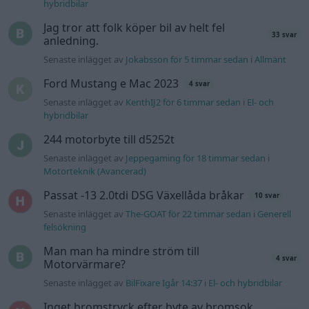
hybridbilar
Jag tror att folk köper bil av helt fel
33 svar
anledning.
Senaste inlägget av
Jokabsson för 5 timmar sedan
i
Allmänt
Ford Mustang e Mac 2023
4 svar
Senaste inlägget av
KenthIJ2 för 6 timmar sedan
i
El- och
hybridbilar
244 motorbyte till d5252t
Senaste inlägget av
Jeppegaming för 18 timmar sedan
i
Motorteknik (Avancerad)
Passat -13 2.0tdi DSG Växellåda bråkar
10 svar
Senaste inlägget av
The-GOAT för 22 timmar sedan
i
Generell
felsökning
Man man ha mindre ström till
4 svar
Motorvärmare?
Senaste inlägget av
BilFixare Igår 14:37
i
El- och hybridbilar
Inget bromstryck efter byte av bromsok