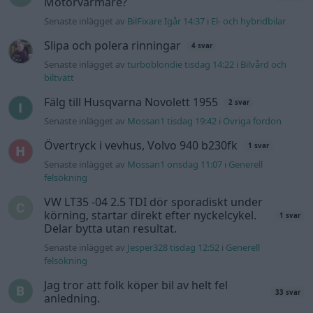
Motorvärmare?
Senaste inlägget av
BilFixare Igår 14:37
i
El- och hybridbilar
Slipa och polera rinningar
4 svar
Senaste inlägget av
turboblondie tisdag 14:22
i
Bilvård och
biltvätt
Fälg till Husqvarna Novolett 1955
2 svar
Senaste inlägget av
Mossan1 tisdag 19:42
i
Övriga fordon
Övertryck i vevhus, Volvo 940 b230fk
1 svar
Senaste inlägget av
Mossan1 onsdag 11:07
i
Generell
felsökning
VW LT35 -04 2.5 TDI dör sporadiskt under
körning, startar direkt efter nyckelcykel.
1 svar
Delar bytta utan resultat.
Senaste inlägget av
Jesper328 tisdag 12:52
i
Generell
felsökning
Jag tror att folk köper bil av helt fel
33 svar
anledning.