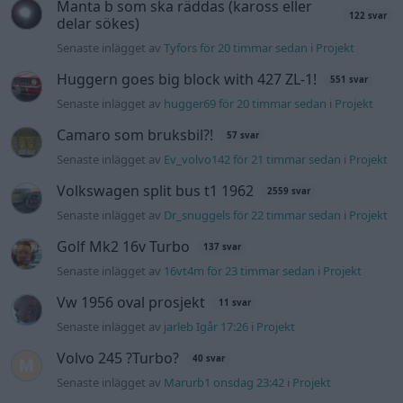
Manta b som ska räddas (kaross eller
122 svar
delar sökes)
Senaste inlägget av
Tyfors för 20 timmar sedan
i
Projekt
Huggern goes big block with 427 ZL-1!
551 svar
Senaste inlägget av
hugger69 för 20 timmar sedan
i
Projekt
Camaro som bruksbil?!
57 svar
Senaste inlägget av
Ev_volvo142 för 21 timmar sedan
i
Projekt
Volkswagen split bus t1 1962
2559 svar
Senaste inlägget av
Dr_snuggels för 22 timmar sedan
i
Projekt
Golf Mk2 16v Turbo
137 svar
Senaste inlägget av
16vt4m för 23 timmar sedan
i
Projekt
Vw 1956 oval prosjekt
11 svar
Senaste inlägget av
jarleb Igår 17:26
i
Projekt
Volvo 245 ?Turbo?
40 svar
Senaste inlägget av
Marurb1 onsdag 23:42
i
Projekt