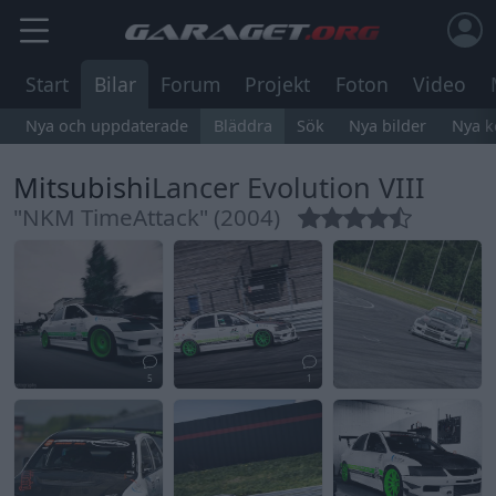
Start
Bilar
Forum
Projekt
Foton
Video
Nya och uppdaterade
Bläddra
Sök
Nya bilder
Nya 
Mitsubishi
Lancer Evolution VIII
"NKM TimeAttack" (2004)
5
1