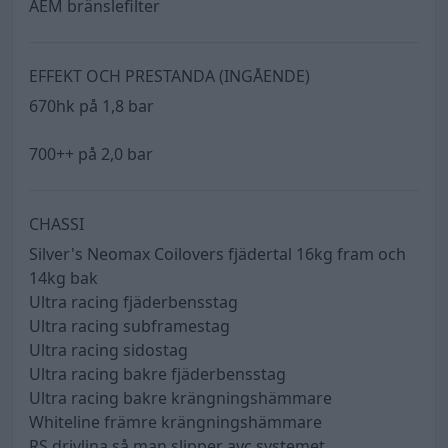
AEM bränslefilter
EFFEKT OCH PRESTANDA (INGÅENDE)
670hk på 1,8 bar
700++ på 2,0 bar
CHASSI
Silver's Neomax Coilovers fjädertal 16kg fram och
14kg bak
Ultra racing fjäderbensstag
Ultra racing subframestag
Ultra racing sidostag
Ultra racing bakre fjäderbensstag
Ultra racing bakre krängningshämmare
Whiteline främre krängningshämmare
RS drivlina så man slipper ayc systemet