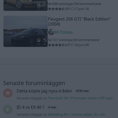
44 699 visningar
256 kommentarer
391
17 juni 18
17
1
Peugeot 206 GTI
"Black Edition"
(2004)
MrTobias
54 727 visningar
28 kommentarer
627
18 juni 09
11
3
Senaste foruminläggen
Detta köpte jag nyss-tråden
9735 svar
Senaste inlägget av
The-GOAT för 37 minuter sedan
i
Off topic
ID 4 vs EX 40 ?
4 svar
Senaste inlägget av
MickeEng för 1 timme sedan
i
El- och