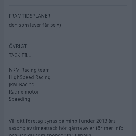
FRAMTIDSPLANER
den som lever får se =)
ÖVRIGT
TACK TILL
NKM Racing team
HighSpeed Racing
JRM-Racing
Radne motor
Speeding
Vill ditt företag synas på minbil under 2013 års
säsong av timeattack hör gärna av er för mer info
och vad du som sponsor får tillbaka