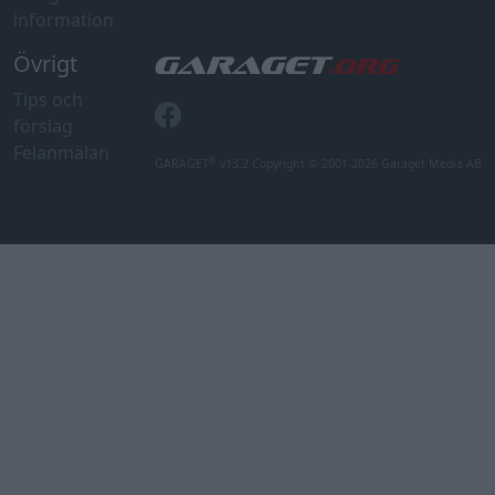
information
Övrigt
Tips och
förslag
Felanmälan
®
GARAGET
v13.2 Copyright © 2001-2026 Garaget Media AB