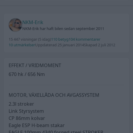
NKM-Erik
NKM-Erik har haft bilen sedan september 2011
15 447 visningar
(5 idag)
110 betyg
104 kommentarer
10 utmärkelser
Uppdaterad 25 januari 2014
Skapad 2 juli 2012
EFFEKT / VRIDMOMENT
670 hk / 656 Nm
MOTOR, VÄXELLÅDA OCH AVGASSYSTEM
2.3l stroker
Link Styrsystem
CP 86mm kolvar
Eagle ESP H-beam stakar
EAGLE 100mm 4340 forged steel STROKER