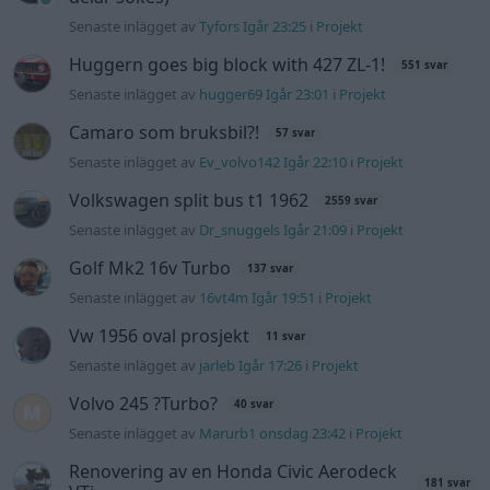
Vw 1956 oval prosjekt
11 svar
Senaste inlägget av
jarleb Igår 17:26
i
Projekt
Volvo 245 ?Turbo?
40 svar
Senaste inlägget av
Marurb1 onsdag 23:42
i
Projekt
Renovering av en Honda Civic Aerodeck
181 svar
VTi
Senaste inlägget av
Xebers76 onsdag 20:48
i
Projekt
Nyaste forumtrådarna
ID 4 vs EX 40 ?
4 svar
Senaste inlägget av
MickeEng för 5 timmar sedan
i
El- och
hybridbilar
Ni som kör HEV eller PHEV ? är ni nöjda?
Senaste inlägget av
kaykay för 16 timmar sedan
i
El- och
hybridbilar
244 motorbyte till d5252t