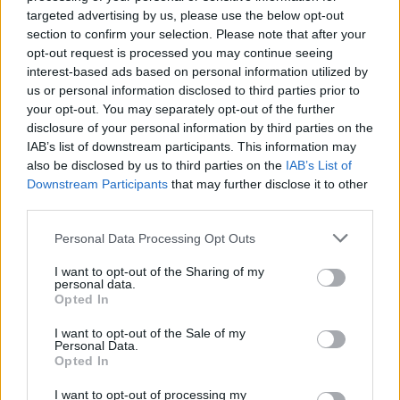
PelleCed
targeted advertising by us, please use the below opt-out
section to confirm your selection. Please note that after your
38 288 visningar
301 kommentarer
opt-out request is processed you may continue seeing
242
6 maj 14
interest-based ads based on personal information utilized by
19
us or personal information disclosed to third parties prior to
Ford Capri RS3100
"Grupp H"
your opt-out. You may separately opt-out of the further
(1973)
disclosure of your personal information by third parties on the
IAB’s list of downstream participants. This information may
Bitter_
also be disclosed by us to third parties on the
IAB’s List of
42 067 visningar
189 kommentarer
Downstream Participants
that may further disclose it to other
244
12 feb. 15
20
14
third parties.
Volkswagen 1303S (1974)
Personal Data Processing Opt Outs
stadig1
I want to opt-out of the Sharing of my
personal data.
44 792 visningar
601 kommentarer
Opted In
698
12 sept. 09
12
I want to opt-out of the Sale of my
Personal Data.
BMW M235
"LILLEN"
(2014)
Opted In
JohanzN
I want to opt-out of processing my