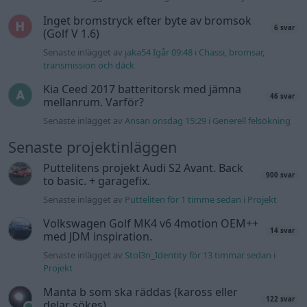
Senaste inlägget av
Putteliten för 1 timme sedan
i
Projekt
Volkswagen Golf MK4 v6 4motion OEM++
14 svar
med JDM inspiration.
Senaste inlägget av
Stol3n_Identity för 13 timmar sedan
i
Projekt
Manta b som ska räddas (kaross eller
122 svar
delar sökes)
Senaste inlägget av
Tyfors Igår 23:25
i
Projekt
Huggern goes big block with 427 ZL-1!
551 svar
Senaste inlägget av
hugger69 Igår 23:01
i
Projekt
Camaro som bruksbil?!
57 svar
Senaste inlägget av
Ev_volvo142 Igår 22:10
i
Projekt
Volkswagen split bus t1 1962
2559 svar
Senaste inlägget av
Dr_snuggels Igår 21:09
i
Projekt
Golf Mk2 16v Turbo
137 svar
Senaste inlägget av
16vt4m Igår 19:51
i
Projekt