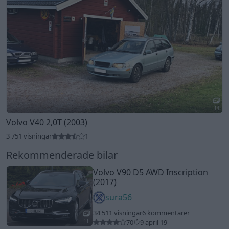
14
Volvo V40 2,0T (2003)
3 751 visningar
1
Rekommenderade bilar
Volvo V90 D5 AWD Inscription
(2017)
sura56
34 511 visningar
6 kommentarer
70
9 april 19
11