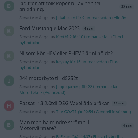
Senaste inlägget av
Jeppegaming för 22 timmar sedan
i
Motorteknik (Avancerad)
Passat -13 2.0tdi DSG Växellåda bråkar
10 svar
Senaste inlägget av
The-GOAT Igår 20:54
i
Generell felsökning
Man man ha mindre ström till
4 svar
Motorvärmare?
Senaste inlägget av
BilFixare Igår 14:37
i
El- och hybridbilar
Inget bromstryck efter byte av bromsok
6 svar
(Golf V 1.6)
Senaste inlägget av
jaka54 Igår 09:48
i
Chassi, bromsar,
transmission och däck
Kia Ceed 2017 batteritorsk med jämna
46 svar
mellanrum. Varför?
Senaste inlägget av
Ansan onsdag 15:29
i
Generell felsökning
Senaste projektinläggen
Puttelitens projekt Audi S2 Avant. Back
900 svar
to basic. + garagefix.