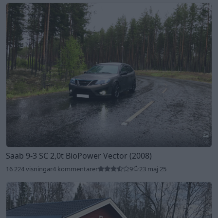
19
Saab 9-3 SC 2,0t BioPower Vector (2008)
16 224 visningar
4 kommentarer
9
23 maj 25