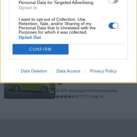
12 318 visningar
29 kommentarer
Personal Data for Targeted Advertising.
41
9 juni 18
Opted In
12
I want to opt-out of Collection, Use,
Retention, Sale, and/or Sharing of my
Audi RS4 B7 (2006)
Personal Data that Is Unrelated with the
Purposes for which it was collected.
Helena
Opted Out
88 975 visningar
933 kommentarer
1082
7 jan. 09
CONFIRM
20
Seat Ibiza Cupra
"yoda edition"
Data Deletion
Data Access
Privacy Policy
(1998)
Snutti
32 473 visningar
153 kommentarer
417
21 maj 16
6