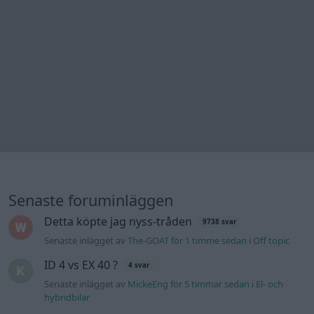
Senaste foruminläggen
Detta köpte jag nyss-tråden
9738 svar
Senaste inlägget av
The-GOAT för 1 timme sedan
i
Off topic
ID 4 vs EX 40 ?
4 svar
Senaste inlägget av
MickeEng för 5 timmar sedan
i
El- och
hybridbilar
Jag tror att folk köper bil av helt fel
33 svar
anledning.
Senaste inlägget av
Jokabsson för 9 timmar sedan
i
Allmänt
Ford Mustang e Mac 2023
4 svar
Senaste inlägget av
KenthIJ2 för 10 timmar sedan
i
El- och
hybridbilar
Ni som kör HEV eller PHEV ? är ni nöjda?
Senaste inlägget av
kaykay för 16 timmar sedan
i
El- och
hybridbilar
244 motorbyte till d5252t