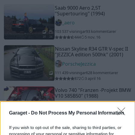
Saab 9000 Aero 2,5T
"Supertouring"
(1994)
_aero
103 537 visningar
93 kommentarer
444
5 nov. 16
20
24
Nissan Skyline R34 GTR V-spec II
"JEZZICA edition 500hk"
(2001)
PorscheJezzica
111 439 visningar
628 kommentarer
872
3 april 16
20
Volvo 740
"Franzen -Projekt BMW
V10 S85B50"
(1988)
GlennFranzen
Garaget -
Do Not Process My Personal Information
199 026 visningar
814 kommentarer
1939
18 dec. 18
20
If you wish to opt-out of the sale, sharing to third parties, or
Volkswagen Golf Gti (2011)
processing of your personal or sensitive information for