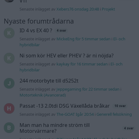
Senaste inlägget av
Jeppegaming för 22 timmar sedan
i
Motorteknik (Avancerad)
Passat -13 2.0tdi DSG Växellåda bråkar
10 svar
Senaste inlägget av
The-GOAT Igår 20:54
i
Generell felsökning
Man man ha mindre ström till
4 svar
Motorvärmare?
Senaste inlägget av
BilFixare Igår 14:37
i
El- och hybridbilar
Slipa och polera rinningar
4 svar
Senaste inlägget av
turboblondie tisdag 14:22
i
Bilvård och
biltvätt
Fälg till Husqvarna Novolett 1955
2 svar
Senaste inlägget av
Mossan1 tisdag 19:42
i
Övriga fordon
Övertryck i vevhus, Volvo 940 b230fk
1 svar
Senaste inlägget av
Mossan1 onsdag 11:07
i
Generell
felsökning
VW LT35 -04 2.5 TDI dör sporadiskt under