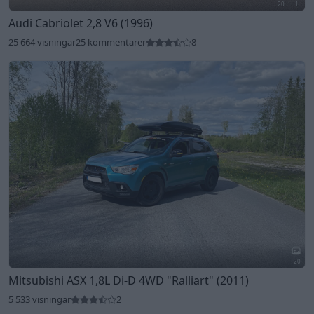
20
1
Audi Cabriolet 2,8 V6 (1996)
25 664 visningar
25 kommentarer
8
20
Mitsubishi ASX 1,8L Di-D 4WD
"Ralliart"
(2011)
5 533 visningar
2