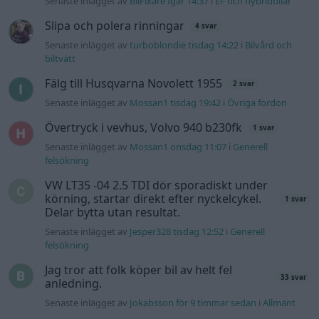
körning, startar direkt efter nyckelcykel.
1 svar
Delar bytta utan resultat.
Senaste inlägget av
Jesper328 tisdag 12:52
i
Generell
felsökning
Jag tror att folk köper bil av helt fel
33 svar
anledning.
Senaste inlägget av
Jokabsson för 9 timmar sedan
i
Allmänt
Gå till forumet
Information
Hjälp
Annonsera
Introduktion
Communityregler
Information