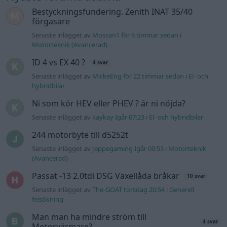
Bestyckningsfundering. Zenith INAT 35/40
förgasare
Senaste inlägget av
Mossan1 för 6 timmar sedan
i
Motorteknik (Avancerad)
ID 4 vs EX 40 ?
4 svar
Senaste inlägget av
MickeEng för 22 timmar sedan
i
El- och
hybridbilar
Ni som kör HEV eller PHEV ? är ni nöjda?
Senaste inlägget av
kaykay Igår 07:23
i
El- och hybridbilar
244 motorbyte till d5252t
Senaste inlägget av
Jeppegaming Igår 00:53
i
Motorteknik
(Avancerad)
Passat -13 2.0tdi DSG Växellåda bråkar
10 svar
Senaste inlägget av
The-GOAT torsdag 20:54
i
Generell
felsökning
Man man ha mindre ström till
4 svar
Motorvärmare?