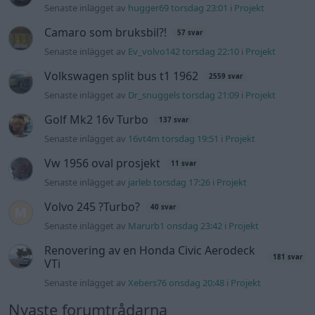
Senaste inlägget av
hugger69 torsdag 23:01
i
Projekt
Camaro som bruksbil?!
57 svar
Senaste inlägget av
Ev_volvo142 torsdag 22:10
i
Projekt
Volkswagen split bus t1 1962
2559 svar
Senaste inlägget av
Dr_snuggels torsdag 21:09
i
Projekt
Golf Mk2 16v Turbo
137 svar
Senaste inlägget av
16vt4m torsdag 19:51
i
Projekt
Vw 1956 oval prosjekt
11 svar
Senaste inlägget av
jarleb torsdag 17:26
i
Projekt
Volvo 245 ?Turbo?
40 svar
Senaste inlägget av
Marurb1 onsdag 23:42
i
Projekt
Renovering av en Honda Civic Aerodeck
181 svar
VTi
Senaste inlägget av
Xebers76 onsdag 20:48
i
Projekt
Nyaste forumtrådarna