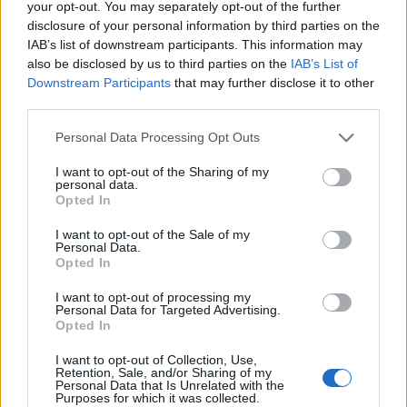
Blue"
(1997)
your opt-out. You may separately opt-out of the further
disclosure of your personal information by third parties on the
Eliza
IAB’s list of downstream participants. This information may
34 804 visningar
536 kommentarer
also be disclosed by us to third parties on the
IAB’s List of
400
5 nov. 10
12
Downstream Participants
that may further disclose it to other
third parties.
Personal Data Processing Opt Outs
I want to opt-out of the Sharing of my
personal data.
Opted In
Senaste foruminläggen
Jag tror att folk köper bil av helt fel
I want to opt-out of the Sale of my
36 svar
Personal Data.
anledning.
Opted In
Senaste inlägget av
The-GOAT för 2 timmar sedan
i
Allmänt
I want to opt-out of processing my
Detta köpte jag nyss-tråden
Personal Data for Targeted Advertising.
9743 svar
Opted In
Senaste inlägget av
Jesper328 för 4 timmar sedan
i
Off topic
I want to opt-out of Collection, Use,
Bestyckningsfundering. Zenith INAT 35/40
Retention, Sale, and/or Sharing of my
förgasare
Personal Data that Is Unrelated with the
Purposes for which it was collected.