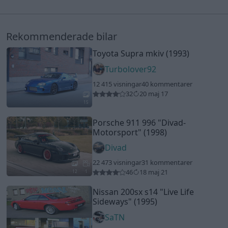
Rekommenderade bilar
Toyota Supra mkiv (1993)
Turbolover92
12 415 visningar
40 kommentarer
32
20 maj 17
15
Porsche 911 996
"Divad-
Motorsport"
(1998)
Divad
22 473 visningar
31 kommentarer
46
18 maj 21
12
1
Nissan 200sx s14
"Live Life
Sideways"
(1995)
SaTN