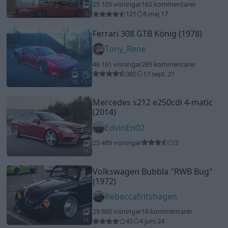
25 105 visningar
162 kommentarer
121
8 maj 17
12
Ferrari 308 GTB König (1978)
Tony_Rene
46 161 visningar
265 kommentarer
385
17 sept. 21
10
1
Mercedes s212 e250cdi 4-matic
(2014)
EdvinEn02
25 489 visningar
3
14
Volkswagen Bubbla
"RWB Bug"
(1972)
Rebeccafritshagen
29 860 visningar
18 kommentarer
45
4 juni 24
14