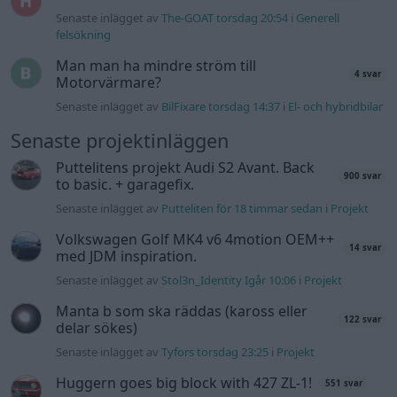
Senaste inlägget av
The-GOAT torsdag 20:54
i
Generell
felsökning
Man man ha mindre ström till
4 svar
Motorvärmare?
Senaste inlägget av
BilFixare torsdag 14:37
i
El- och hybridbilar
Senaste projektinläggen
Puttelitens projekt Audi S2 Avant. Back
900 svar
to basic. + garagefix.
Senaste inlägget av
Putteliten för 18 timmar sedan
i
Projekt
Volkswagen Golf MK4 v6 4motion OEM++
14 svar
med JDM inspiration.
Senaste inlägget av
Stol3n_Identity Igår 10:06
i
Projekt
Manta b som ska räddas (kaross eller
122 svar
delar sökes)
Senaste inlägget av
Tyfors torsdag 23:25
i
Projekt
Huggern goes big block with 427 ZL-1!
551 svar