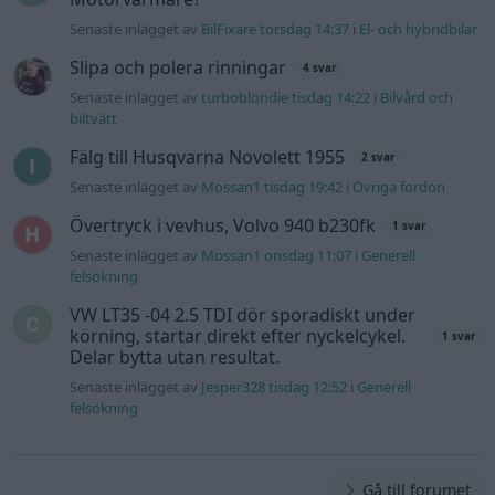
Senaste inlägget av
BilFixare torsdag 14:37
i
El- och hybridbilar
Slipa och polera rinningar
4 svar
Senaste inlägget av
turboblondie tisdag 14:22
i
Bilvård och
biltvätt
Fälg till Husqvarna Novolett 1955
2 svar
Senaste inlägget av
Mossan1 tisdag 19:42
i
Övriga fordon
Övertryck i vevhus, Volvo 940 b230fk
1 svar
Senaste inlägget av
Mossan1 onsdag 11:07
i
Generell
felsökning
VW LT35 -04 2.5 TDI dör sporadiskt under
körning, startar direkt efter nyckelcykel.
1 svar
Delar bytta utan resultat.
Senaste inlägget av
Jesper328 tisdag 12:52
i
Generell
felsökning
Gå till forumet