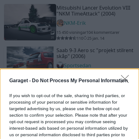
Mitsubishi Lancer Evolution VIII
"NKM TimeAttack"
(2004)
NKM-Erik
15 450 visningar
104 kommentarer
110
25 jan. 14
20
Saab 9-3 Aero sc
"projekt stilrent
skåp"
(2006)
Sportsedan
89 335 visningar
741 kommentarer
700
9 sept. 10
Garaget -
Do Not Process My Personal Information
20
2
BMW 525 E61 M-Sport
"Slammed
If you wish to opt-out of the sale, sharing to third parties, or
Camo 2014"
(2005)
processing of your personal or sensitive information for
MJSudden
targeted advertising by us, please use the below opt-out
section to confirm your selection. Please note that after your
57 426 visningar
84 kommentarer
opt-out request is processed you may continue seeing
212
22 april 16
20
1
interest-based ads based on personal information utilized by
Opel Omega MV6
"Diamond
us or personal information disclosed to third parties prior to