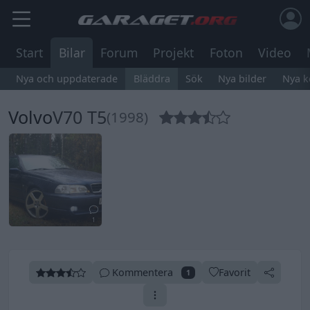
Start
Bilar
Forum
Projekt
Foton
Video
Nya och uppdaterade
Bläddra
Sök
Nya bilder
Nya 
Volvo
V70 T5
(1998)
1
Kommentera
Favorit
1