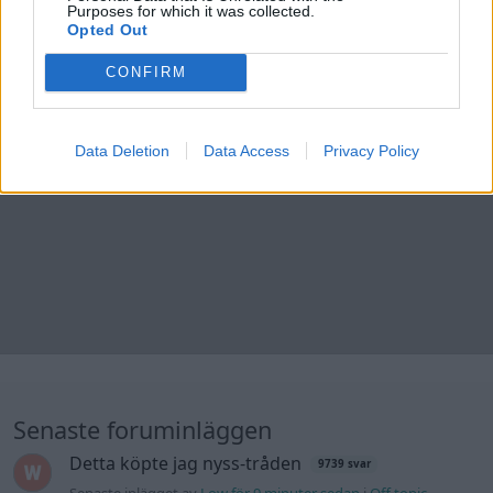
Purposes for which it was collected.
Opted Out
CONFIRM
Senaste foruminläggen
Data Deletion
Data Access
Privacy Policy
Detta köpte jag nyss-tråden
9739 svar
Senaste inlägget av
Low för 9 minuter sedan
i
Off topic
Volvo 740 med lh2.2 spridare öppnar hela
2 svar
tiden på tändning.
Senaste inlägget av
KlevaRaggarn för 7 timmar sedan
i
Generell felsökning
ID 4 vs EX 40 ?
4 svar
Senaste inlägget av
MickeEng för 13 timmar sedan
i
El- och
hybridbilar
Jag tror att folk köper bil av helt fel
33 svar
anledning.
Senaste inlägget av
Jokabsson för 18 timmar sedan
i
Allmänt