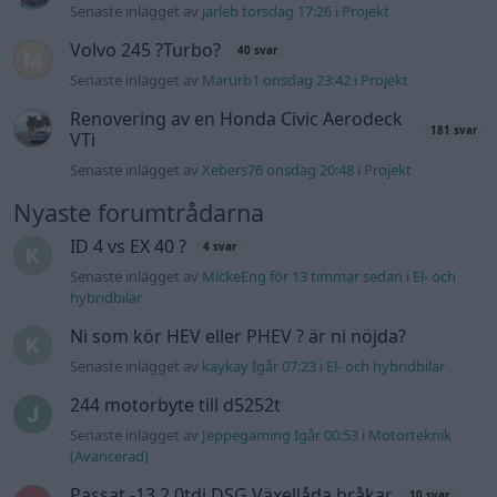
Ni som kör HEV eller PHEV ? är ni nöjda?
Senaste inlägget av
kaykay Igår 07:23
i
El- och hybridbilar
244 motorbyte till d5252t
Senaste inlägget av
Jeppegaming Igår 00:53
i
Motorteknik
(Avancerad)
Passat -13 2.0tdi DSG Växellåda bråkar
10 svar
Senaste inlägget av
The-GOAT torsdag 20:54
i
Generell
felsökning
Man man ha mindre ström till
4 svar
Motorvärmare?
Senaste inlägget av
BilFixare torsdag 14:37
i
El- och hybridbilar
Slipa och polera rinningar
4 svar
Senaste inlägget av
turboblondie tisdag 14:22
i
Bilvård och
biltvätt
Fälg till Husqvarna Novolett 1955
2 svar
Senaste inlägget av
Mossan1 tisdag 19:42
i
Övriga fordon