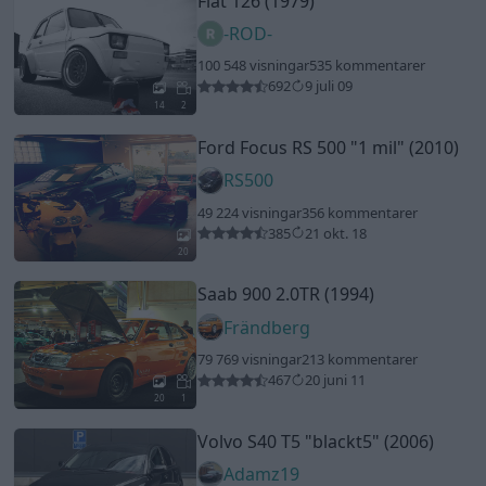
Fiat 126 (1979)
-ROD-
100 548 visningar
535 kommentarer
692
9 juli 09
14
2
Ford Focus RS 500
"1 mil"
(2010)
RS500
49 224 visningar
356 kommentarer
385
21 okt. 18
20
Saab 900 2.0TR (1994)
Frändberg
79 769 visningar
213 kommentarer
467
20 juni 11
20
1
Volvo S40 T5
"blackt5"
(2006)
Adamz19