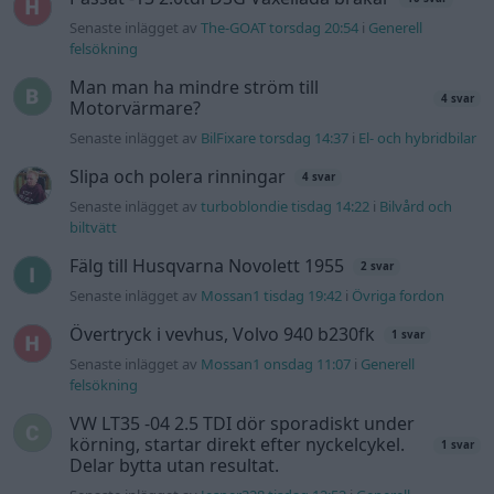
Övertryck i vevhus, Volvo 940 b230fk
1 svar
Senaste inlägget av
Mossan1 onsdag 11:07
i
Generell
felsökning
VW LT35 -04 2.5 TDI dör sporadiskt under
körning, startar direkt efter nyckelcykel.
1 svar
Delar bytta utan resultat.
Senaste inlägget av
Jesper328 tisdag 12:52
i
Generell
felsökning
Jag tror att folk köper bil av helt fel
33 svar
anledning.
Senaste inlägget av
Jokabsson för 18 timmar sedan
i
Allmänt
Gå till forumet