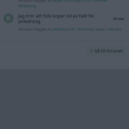
Information
Hjälp
Annonsera
Introduktion
Communityregler
Information
Skapa konto
Support
Kontakt
Integritetspolicy
och information
om användning
av cookies
Övrig
information
Övrigt
Tips och
förslag
Felanmälan
®
GARAGET
v13.2 Copyright © 2001-2026 Garaget Media AB