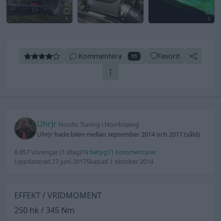
5
3
Kommentera
Favorit
11
UhrJr
Nordic Tuning i Norrköping
UhrJr hade bilen mellan september 2014 och 2017 (såld)
8 857 visningar
(1 idag)
19 betyg
11 kommentarer
Uppdaterad 27 juni 2017
Skapad 1 oktober 2014
EFFEKT / VRIDMOMENT
250 hk / 345 Nm