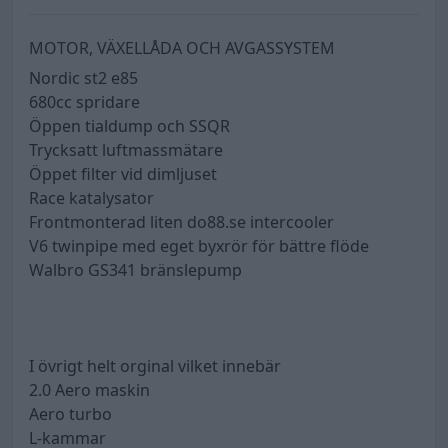
MOTOR, VÄXELLÅDA OCH AVGASSYSTEM
Nordic st2 e85
680cc spridare
Öppen tialdump och SSQR
Trycksatt luftmassmätare
Öppet filter vid dimljuset
Race katalysator
Frontmonterad liten do88.se intercooler
V6 twinpipe med eget byxrör för bättre flöde
Walbro GS341 bränslepump
I övrigt helt orginal vilket innebär
2.0 Aero maskin
Aero turbo
L-kammar