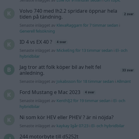
Ford Mustang e Mac 2023
4 svar
Senaste inlägget av
KenthIJ2 för 19 timmar sedan
i
El- och
hybridbilar
Ni som kör HEV eller PHEV ? är ni nöjda?
Senaste inlägget av
kaykay Igår 07:23
i
El- och hybridbilar
244 motorbyte till d5252t
Senaste inlägget av
Jeppegaming Igår 00:53
i
Motorteknik
(Avancerad)
Passat -13 2.0tdi DSG Växellåda bråkar
10 svar
Senaste inlägget av
The-GOAT torsdag 20:54
i
Generell
felsökning
Man man ha mindre ström till
4 svar
Motorvärmare?
Senaste inlägget av
BilFixare torsdag 14:37
i
El- och hybridbilar
Inget bromstryck efter byte av bromsok
6 svar
(Golf V 1.6)