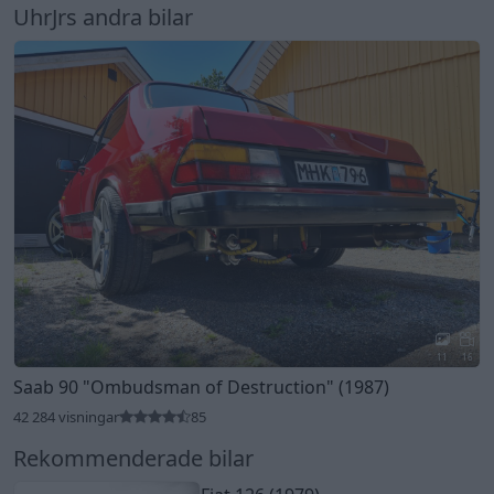
UhrJrs andra bilar
11
16
Saab 90
"Ombudsman of Destruction"
(1987)
42 284 visningar
85
Rekommenderade bilar