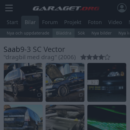
Start
Bilar
Forum
Projekt
Foton
Video
Nya och uppdaterade
Bläddra
Sök
Nya bilder
Nya 
Saab
9-3 SC Vector
"dragbil med drag" (2006)
1
2