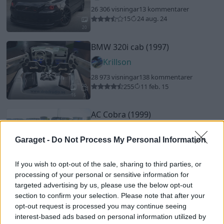
26 306 visningar
13 kommentarer
15
24 aug. 24
20
BMW 320i cab (1997)
Krillson
28 973 visningar
138 kommentarer
255
11 feb. 15
16
3
AC Cobra (1999)
cobra427
Garaget -
Do Not Process My Personal Information
33 048 visningar
169 kommentarer
275
13 juli 14
13
If you wish to opt-out of the sale, sharing to third parties, or
processing of your personal or sensitive information for
BMW M5
"Eisenmann"
(2006)
targeted advertising by us, please use the below opt-out
section to confirm your selection. Please note that after your
Alle_
opt-out request is processed you may continue seeing
22 419 visningar
123 kommentarer
interest-based ads based on personal information utilized by
93
1 sept. 14