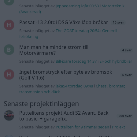
Senaste inlägget av
jaka54 torsdag 09:48
i
Chassi, bromsar,
transmission och däck
Senaste projektinläggen
Puttelitens projekt Audi S2 Avant. Back
900 svar
to basic. + garagefix.
Senaste inlägget av
Putteliten för 9 timmar sedan
i
Projekt
Volkswagen Golf MK4 v6 4motion OEM++
14 svar
med JDM inspiration.
Senaste inlägget av
Stol3n_Identity för 21 timmar sedan
i
Projekt
Manta b som ska räddas (kaross eller
122 svar
delar sökes)
Senaste inlägget av
Tyfors torsdag 23:25
i
Projekt
Huggern goes big block with 427 ZL-1!
551 svar
Senaste inlägget av
hugger69 torsdag 23:01
i
Projekt
Camaro som bruksbil?!
57 svar
Senaste inlägget av
Ev_volvo142 torsdag 22:10
i
Projekt