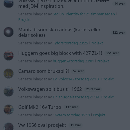
Volkswagen split bus t1 1962
2559 svar
Senaste inlägget av
Dr_snuggels torsdag 21:09
i
Projekt
Golf Mk2 16v Turbo
137 svar
Senaste inlägget av
16vt4m torsdag 19:51
i
Projekt
Vw 1956 oval prosjekt
11 svar
Senaste inlägget av
jarleb torsdag 17:26
i
Projekt
Volvo 245 ?Turbo?
40 svar
Senaste inlägget av
Marurb1 onsdag 23:42
i
Projekt
Renovering av en Honda Civic Aerodeck
181 svar
VTi
Senaste inlägget av
Xebers76 onsdag 20:48
i
Projekt
Nyaste forumtrådarna
ID 4 vs EX 40 ?
4 svar
Senaste inlägget av
MickeEng för 13 timmar sedan
i
El- och
hybridbilar