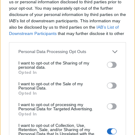
us or personal information disclosed to third parties prior to
18
4
your opt-out. You may separately opt-out of the further
disclosure of your personal information by third parties on the
Ford Mustang Turbo
"9sec
gatbil"
(1965)
IAB’s list of downstream participants. This information may
also be disclosed by us to third parties on the
IAB’s List of
Christian85
Downstream Participants
that may further disclose it to other
23 040 visningar
146 kommentarer
third parties.
212
13 juli 15
10
2
Personal Data Processing Opt Outs
BMW 540 E34 (1993)
I want to opt-out of the Sharing of my
johssi
personal data.
Opted In
30 612 visningar
270 kommentarer
270
21 mars 13
I want to opt-out of the Sale of my
20
Personal Data.
Opted In
Nissan 200sx s14 (1994)
I want to opt-out of processing my
Evikman
Personal Data for Targeted Advertising.
Opted In
15 570 visningar
95 kommentarer
109
7 aug. 14
I want to opt-out of Collection, Use,
20
3
Retention, Sale, and/or Sharing of my
Personal Data that Is Unrelated with the