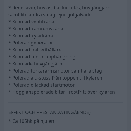
* Remskivor, huvlås, bakluckelås, huvgångjärn
samt lite andra smågrejor gulgalvade
* Kromad ventilkåpa
* Kromad kamremskåpa
* Kromad kylarkåpa
* Polerad generator
* Kromad batterihållare
* Kromad motorupphängning
* Kromade huvgångjärn
* Polerad torkararmsmotor samt alla stag
* Polerad alu-stuss från toppen till kylaren
* Polerad o lackad startmotor
* Högglanspolerade bitar i rostfritt över kylaren
EFFEKT OCH PRESTANDA (INGÅENDE)
* Ca 105hk på hjulen