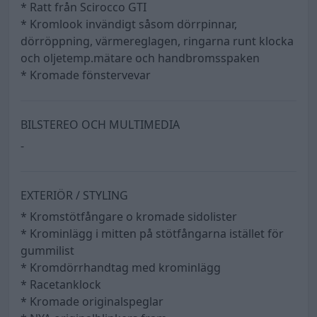
* Ratt från Scirocco GTI
* Kromlook invändigt såsom dörrpinnar,
dörröppning, värmereglagen, ringarna runt klocka
och oljetemp.mätare och handbromsspaken
* Kromade fönstervevar
BILSTEREO OCH MULTIMEDIA
-
EXTERIÖR / STYLING
* Kromstötfångare o kromade sidolister
* Krominlägg i mitten på stötfångarna istället för
gummilist
* Kromdörrhandtag med krominlägg
* Racetanklock
* Kromade originalspeglar