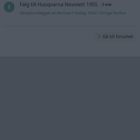
Information
Hjälp
Annonsera
Introduktion
Communityregler
Information
Skapa konto
Support
Kontakt
Integritetspolicy
och information
om användning
av cookies
Övrig
information
Övrigt
Tips och
förslag
Felanmälan
®
GARAGET
v13.2 Copyright © 2001-2026 Garaget Media AB