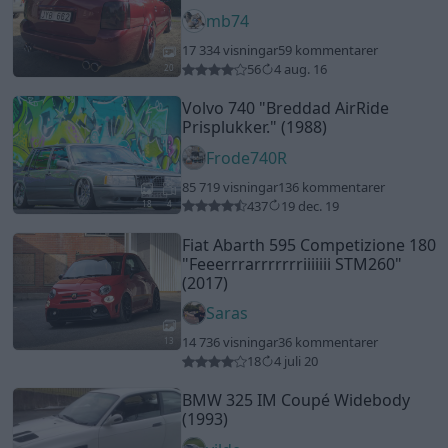
mb74
17 334 visningar
59 kommentarer
56
4 aug. 16
20
Volvo 740
"Breddad AirRide
Prisplukker."
(1988)
Frode740R
85 719 visningar
136 kommentarer
437
19 dec. 19
18
4
Fiat Abarth 595 Competizione 180
"Feeerrrarrrrrrriiiiiii STM260"
(2017)
Saras
14 736 visningar
36 kommentarer
13
18
4 juli 20
BMW 325 IM Coupé Widebody
(1993)