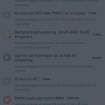
Senaste inlägget av
elektronikfreak för 21 timmar sedan
i
Allmänt
ID 4 vs EX 40 ?
6 svar
Senaste inlägget av
The-GOAT för 21 timmar sedan
i
El- och
hybridbilar
Detta köpte jag nyss-tråden
9743 svar
Senaste inlägget av
Jesper328 lördag 11:59
i
Off topic
Volvo 740 med lh2.2 spridare öppnar hela
2 svar
tiden på tändning.
Senaste inlägget av
KlevaRaggarn fredag 23:57
i
Generell
felsökning
Ford Mustang e Mac 2023
4 svar
Senaste inlägget av
KenthIJ2 fredag 12:37
i
El- och hybridbilar
244 motorbyte till d5252t
Senaste inlägget av
Jeppegaming fredag 00:53
i
Motorteknik
(Avancerad)