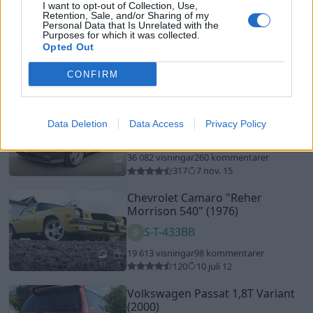
Chevrolet Camaro Z28 RS
"454
I want to opt-out of Collection, Use,
Retention, Sale, and/or Sharing of my
LS-6 5-speed"
(1970)
Personal Data that Is Unrelated with the
Purposes for which it was collected.
Wargen
Opted Out
18 994 visningar
28 kommentarer
106
29 aug. 14
CONFIRM
20
BMW M5 E34 3,8 Nurburgring.
(1992)
Data Deletion
Data Access
Privacy Policy
Rick81
36 082 visningar
260 kommentarer
317
7 nov. 15
20
Chevrolet Camaro
"Reher
Morrison 540"
(1976)
S-T-433BB
19 613 visningar
98 kommentarer
120
10 juli 12
17
7
Volkswagen Passat 1,8T Variant
(2000)