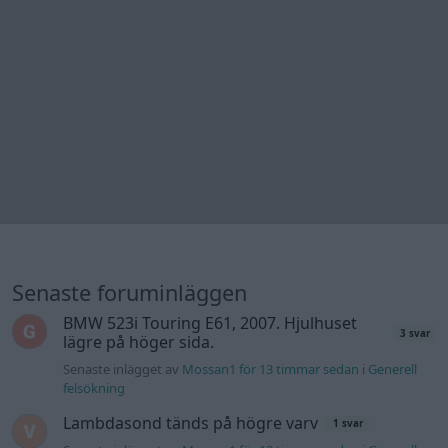
Senaste foruminläggen
BMW 523i Touring E61, 2007. Hjulhuset
3 svar
lägre på höger sida.
Senaste inlägget av
Mossan1 för 13 timmar sedan
i
Generell
felsökning
Lambdasond tänds på högre varv
1 svar
Senaste inlägget av
Mossan1 för 13 timmar sedan
i
Generell
felsökning
Ni som kör HEV eller PHEV ? är ni nöjda?
3 svar
Senaste inlägget av
Mossan1 för 17 timmar sedan
i
El- och
hybridbilar
Bestyckningsfundering. Zenith INAT 35/40
2 svar
förgasare
Senaste inlägget av
Mossan1 för 18 timmar sedan
i
Motorteknik (Avancerad)
Jag tror att folk köper bil av helt fel
39 svar
anledning.