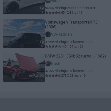
vilde
56 047 visningar
445 kommentarer
654
31 juli 11
14
Volkswagen TransporteR T5
(2006)
VW-Tedden
49 895 visningar
11 kommentarer
140
24 jan. 21
20
BMW 323i
"S50b32 turbo"
(1982)
BusE
37 327 visningar
97 kommentarer
273
22 mars 19
15
2