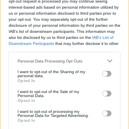
opt-out request is processed you may continue seeing
interest-based ads based on personal information utilized by
us or personal information disclosed to third parties prior to
your opt-out. You may separately opt-out of the further
disclosure of your personal information by third parties on the
IAB’s list of downstream participants. This information may
also be disclosed by us to third parties on the
IAB’s List of
Downstream Participants
that may further disclose it to other
third parties.
16
Personal Data Processing Opt Outs
Volkswagen Polo
"Pyret"
(1994)
I want to opt-out of the Sharing of my
2 989 visningar
2
6 juni 20
personal data.
Opted In
Rekommenderade bilar
I want to opt-out of the Sale of my
Chevrolet Chevelle SS (1971)
Personal Data.
Opted In
496SS_KIM
18 126 visningar
81 kommentarer
I want to opt-out of processing my
114
15 juni 16
Personal Data for Targeted Advertising.
Opted In
18
4