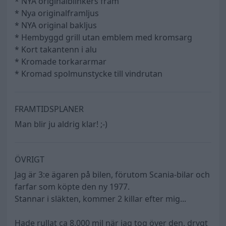
* NYA originalblinkers fram
* Nya originalframljus
* NYA original bakljus
* Hembyggd grill utan emblem med kromsarg
* Kort takantenn i alu
* Kromade torkararmar
* Kromad spolmunstycke till vindrutan
FRAMTIDSPLANER
Man blir ju aldrig klar! ;-)
ÖVRIGT
Jag är 3:e ägaren på bilen, förutom Scania-bilar och
farfar som köpte den ny 1977.
Stannar i släkten, kommer 2 killar efter mig...
Hade rullat ca 8.000 mil när jag tog över den, drygt