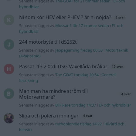
Man man ha mindre ström till
4 svar
Motorvärmare?
Senaste inlägget av
BilFixare torsdag 14:37
i
El- och hybridbilar
Slipa och polera rinningar
4 svar
Senaste inlägget av
turboblondie tisdag 14:22
i
Bilvård och
biltvätt
Fälg till Husqvarna Novolett 1955
2 svar
Senaste inlägget av
Mossan1 tisdag 19:42
i
Övriga fordon
Gå till forumet