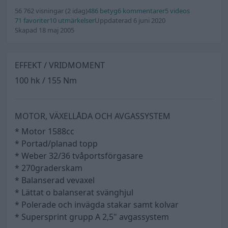
56 762 visningar
(2 idag)
486 betyg
6 kommentarer
5 videos
71 favoriter
10 utmärkelser
Uppdaterad 6 juni 2020
Skapad 18 maj 2005
EFFEKT / VRIDMOMENT
100 hk / 155 Nm
MOTOR, VÄXELLÅDA OCH AVGASSYSTEM
* Motor 1588cc
* Portad/planad topp
* Weber 32/36 tvåportsförgasare
* 270graderskam
* Balanserad vevaxel
* Lättat o balanserat svänghjul
* Polerade och invägda stakar samt kolvar
* Supersprint grupp A 2,5" avgassystem