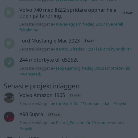
Senaste projektinläggen
Volvo Amazon 1965
85 svar
Senaste inlägget av
tomhjort för 17 timmar sedan
i
Projekt
A90 Supra
387 svar
Senaste inlägget av
Rikard_Persson för 19 timmar sedan
i
Projekt
Vw 1956 oval prosjekt
12 svar
Senaste inlägget av
jarleb lördag 21:29
i
Projekt
Puttelitens projekt Audi S2 Avant. Back
900 svar
to basic. + garagefix.
Senaste inlägget av
Putteliten fredag 22:10
i
Projekt
Volkswagen Golf MK4 v6 4motion OEM++
14 svar
med JDM inspiration.
Senaste inlägget av
Stol3n_Identity fredag 10:06
i
Projekt
Manta b som ska räddas (kaross eller
122 svar
delar sökes)