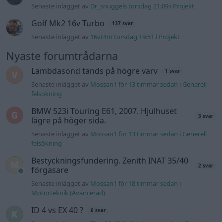
felsökning
Bestyckningsfundering. Zenith INAT 35/40
2 svar
förgasare
Senaste inlägget av
Mossan1 för 18 timmar sedan
i
Motorteknik (Avancerad)
ID 4 vs EX 40 ?
6 svar
Senaste inlägget av
The-GOAT för 21 timmar sedan
i
El- och
hybridbilar
Ni som kör HEV eller PHEV ? är ni nöjda?
3 svar
Senaste inlägget av
Mossan1 för 17 timmar sedan
i
El- och
hybridbilar
244 motorbyte till d5252t
Senaste inlägget av
Jeppegaming fredag 00:53
i
Motorteknik
(Avancerad)
Passat -13 2.0tdi DSG Växellåda bråkar
10 svar
Senaste inlägget av
The-GOAT torsdag 20:54
i
Generell
felsökning