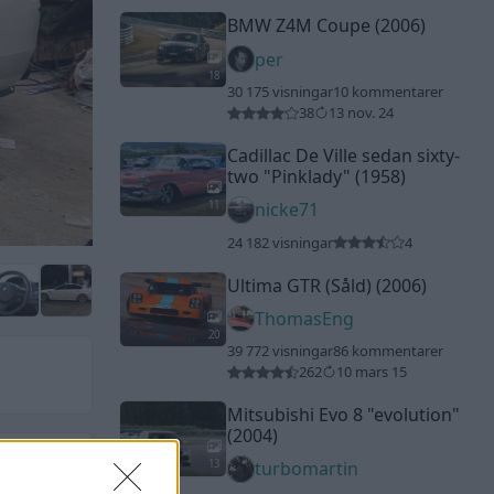
BMW Z4M Coupe (2006)
per
18
30 175 visningar
10 kommentarer
38
13 nov. 24
Cadillac De Ville sedan sixty-
two
"Pinklady"
(1958)
11
nicke71
24 182 visningar
4
Ultima GTR (Såld) (2006)
ThomasEng
20
39 772 visningar
86 kommentarer
262
10 mars 15
Mitsubishi Evo 8
"evolution"
(2004)
13
turbomartin