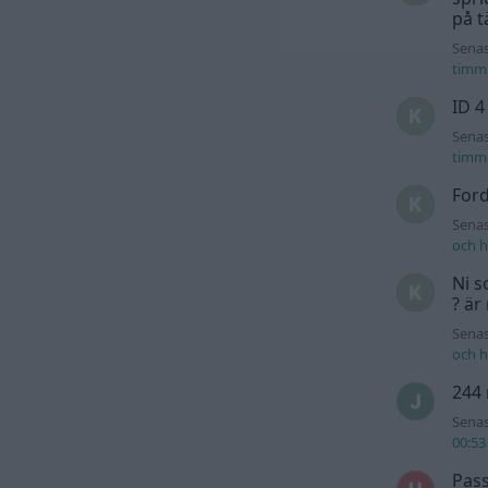
på t
Senas
timm
ID 4
Senas
timm
For
Senas
och h
Ni s
? är
Senas
och h
244 
Senas
00:53
Pass