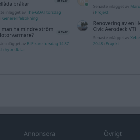
10 svar
llåda bråkar
Senaste inlägget av
Maru
te inlägget av
The-GOAT torsdag
i
Projekt
i
Generell felsökning
Renovering av en 
 man ha mindre ström
Civic Aerodeck VTi
4 svar
 Motorvärmare?
Senaste inlägget av
Xebe
te inlägget av
BilFixare torsdag 14:37
20:48
i
Projekt
och hybridbilar
Annonsera
Övrigt