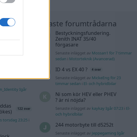
nläggen
Nyaste forumtrådarna
Audi
Bestyckningsfundering.
sic. +
Zenith INAT 35/40
900 svar
förgasare
liten för 19
Senaste inlägget av
Mossan1 för 7 timmar
sedan
i
Motorteknik (Avancerad)
K4 v6
ID 4 vs EX 40 ?
4 svar
d JDM
14 svar
Senaste inlägget av
MickeEng för 23
timmar sedan
i
El- och hybridbilar
n_Identity Igår
Ni som kör HEV eller PHEV
? är ni nöjda?
äddas
Senaste inlägget av
kaykay Igår 07:23
i
El-
122 svar
sökes)
och hybridbilar
s torsdag 23:25
i
244 motorbyte till d5252t
Senaste inlägget av
Jeppegaming Igår
lock