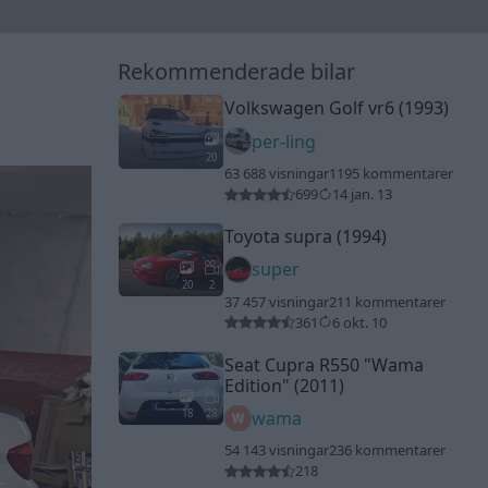
Rekommenderade bilar
Volkswagen Golf vr6 (1993)
per-ling
20
63 688 visningar
1195 kommentarer
699
14 jan. 13
Toyota supra (1994)
super
20
2
37 457 visningar
211 kommentarer
361
6 okt. 10
Seat Cupra R550
"Wama
Edition"
(2011)
18
28
wama
54 143 visningar
236 kommentarer
218