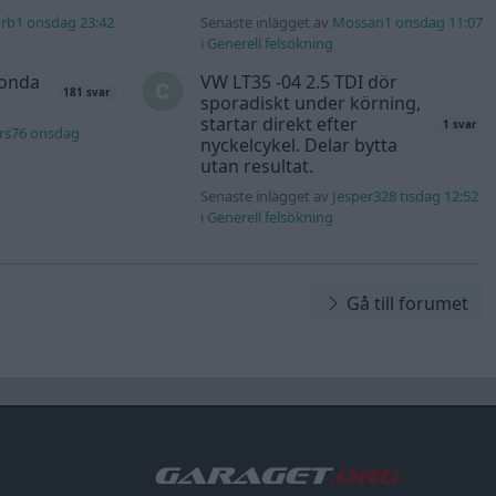
rb1 onsdag 23:42
Senaste inlägget av
Mossan1 onsdag 11:07
i
Generell felsökning
Honda
VW LT35 -04 2.5 TDI dör
181 svar
sporadiskt under körning,
startar direkt efter
1 svar
rs76 onsdag
nyckelcykel. Delar bytta
utan resultat.
Senaste inlägget av
Jesper328 tisdag 12:52
i
Generell felsökning
Gå till forumet