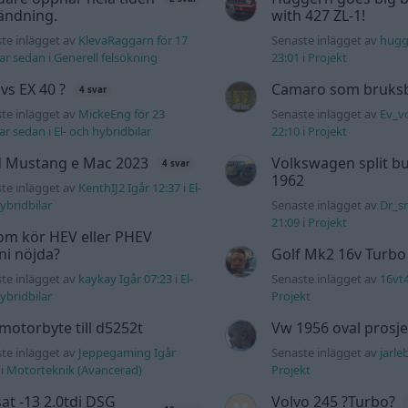
ändning.
with 427 ZL-1!
te inlägget av
KlevaRaggarn för 17
Senaste inlägget av
hugg
ar sedan
i
Generell felsökning
23:01
i
Projekt
 vs EX 40 ?
Camaro som bruksbi
4 svar
te inlägget av
MickeEng för 23
Senaste inlägget av
Ev_v
ar sedan
i
El- och hybridbilar
22:10
i
Projekt
d Mustang e Mac 2023
Volkswagen split bu
4 svar
1962
te inlägget av
KenthIJ2 Igår 12:37
i
El-
ybridbilar
Senaste inlägget av
Dr_s
21:09
i
Projekt
om kör HEV eller PHEV
 ni nöjda?
Golf Mk2 16v Turbo
te inlägget av
kaykay Igår 07:23
i
El-
Senaste inlägget av
16vt
ybridbilar
Projekt
motorbyte till d5252t
Vw 1956 oval prosje
te inlägget av
Jeppegaming Igår
Senaste inlägget av
jarle
i
Motorteknik (Avancerad)
Projekt
at -13 2.0tdi DSG
Volvo 245 ?Turbo?