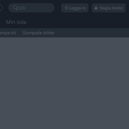
Sök
Logga in
Skapa konto
Min sida
umpa bil
Slumpade bilder