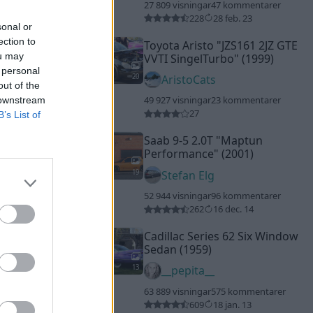
27 809 visningar
47 kommentarer
228
28 feb. 23
sonal or
ection to
Toyota Aristo
"JZS161 2JZ GTE
ou may
VVTI SingelTurbo"
(1999)
 personal
20
AristoCats
out of the
49 927 visningar
23 kommentarer
 downstream
27
B’s List of
Saab 9-5 2.0T
"Maptun
Performance"
(2001)
19
Stefan Elg
52 944 visningar
96 kommentarer
262
16 dec. 14
Cadillac Series 62 Six Window
Sedan (1959)
13
__pepita__
63 889 visningar
575 kommentarer
609
18 jan. 13