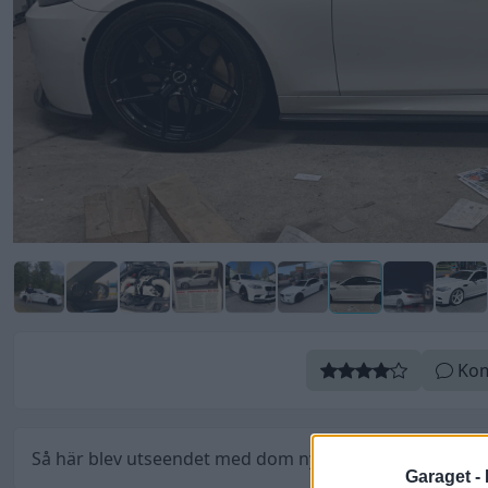
Kom
Så här blev utseendet med dom nya 20" Brixton Forged
Garaget -