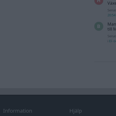
Växe
Senas
20:54
Man
till
Senas
i
El- 
Information
Hjälp