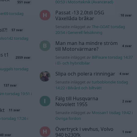
00:53
i
Motorteknik (Avancerad)
551 svar
Passat -13 2.0tdi DSG
er69 torsdag
10 svar
Växellåda bråkar
Senaste inlägget av
The-GOAT torsdag
l?!
57 svar
20:54
i
Generell felsökning
olvo142 torsdag
Man man ha mindre ström
4 svar
till Motorvärmare?
s t1
Senaste inlägget av
BilFixare torsdag 14:37
2559 svar
i
El- och hybridbilar
nuggels torsdag
Slipa och polera rinningar
4 svar
Senaste inlägget av
turboblondie tisdag
137 svar
14:22
i
Bilvård och biltvätt
4m torsdag 19:51
i
Fälg till Husqvarna
2 svar
Novolett 1955
kt
11 svar
Senaste inlägget av
Mossan1 tisdag 19:42
i
b torsdag 17:26
i
Övriga fordon
Övertryck i vevhus, Volvo
1 svar
940 b230fk
40 svar