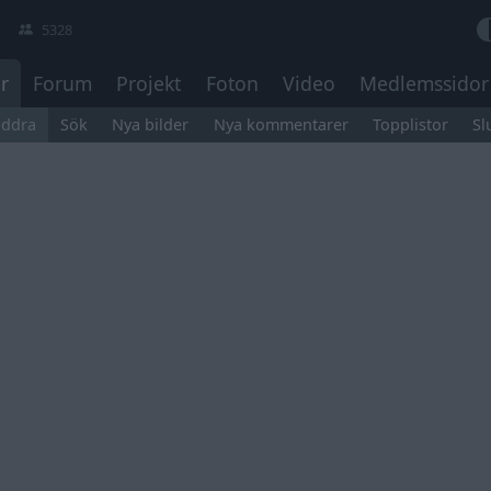
5328
r
Forum
Projekt
Foton
Video
Medlemssidor
äddra
Sök
Nya bilder
Nya kommentarer
Topplistor
Sl