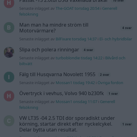
Övertryck i vevhus, Volvo 940 b230fk
1 svar
Senaste inlägget av
Mossan1 onsdag 11:07
i
Generell
felsökning
VW LT35 -04 2.5 TDI dör sporadiskt under
körning, startar direkt efter nyckelcykel.
1 svar
Delar bytta utan resultat.
Senaste inlägget av
Jesper328 tisdag 12:52
i
Generell
felsökning
Gå till forumet