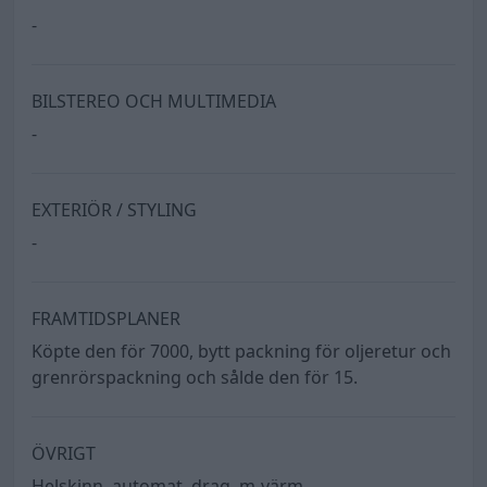
-
BILSTEREO OCH MULTIMEDIA
-
EXTERIÖR / STYLING
-
FRAMTIDSPLANER
Köpte den för 7000, bytt packning för oljeretur och
grenrörspackning och sålde den för 15.
ÖVRIGT
Helskinn, automat, drag, m-värm