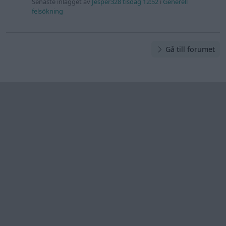
Information
Hjälp
Annonsera
Introduktion
Communityregler
Information
Skapa konto
Support
Kontakt
Integritetspolicy
och information
om användning
av cookies