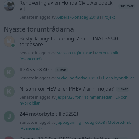
Ni som kör HEV eller PHEV ? är ni nöjda?
1 svar
Senaste inlägget av
Jesper328 för 14 timmar sedan
i
El- och
hybridbilar
244 motorbyte till d5252t
Senaste inlägget av
Jeppegaming fredag 00:53
i
Motorteknik
(Avancerad)
Passat -13 2.0tdi DSG Växellåda bråkar
10 svar
Senaste inlägget av
The-GOAT torsdag 20:54
i
Generell
felsökning
Man man ha mindre ström till
4 svar
Motorvärmare?
Senaste inlägget av
BilFixare torsdag 14:37
i
El- och hybridbilar
Slipa och polera rinningar
4 svar
Senaste inlägget av
turboblondie tisdag 14:22
i
Bilvård och
biltvätt
Fälg till Husqvarna Novolett 1955
2 svar
Senaste inlägget av
Mossan1 tisdag 19:42
i
Övriga fordon