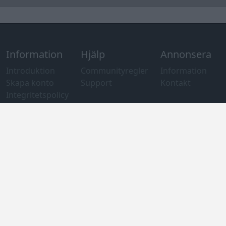
Övrig
information
Övrigt
Tips och
förslag
Felanmälan
®
GARAGET
v13.2 Copyright © 2001-2026 Garaget Media AB