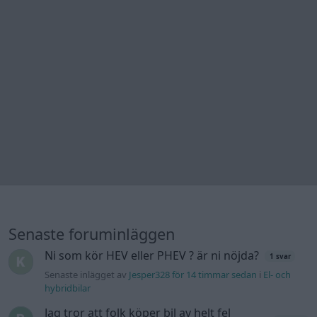
Senaste foruminläggen
Ni som kör HEV eller PHEV ? är ni nöjda?
1 svar
Senaste inlägget av
Jesper328 för 14 timmar sedan
i
El- och
hybridbilar
Jag tror att folk köper bil av helt fel
36 svar
anledning.
Senaste inlägget av
The-GOAT för 20 timmar sedan
i
Allmänt
Detta köpte jag nyss-tråden
9743 svar
Senaste inlägget av
Jesper328 för 22 timmar sedan
i
Off topic
Bestyckningsfundering. Zenith INAT 35/40
förgasare
Senaste inlägget av
Mossan1 Igår 10:06
i
Motorteknik
(Avancerad)
Volvo 740 med lh2.2 spridare öppnar hela
2 svar
tiden på tändning.