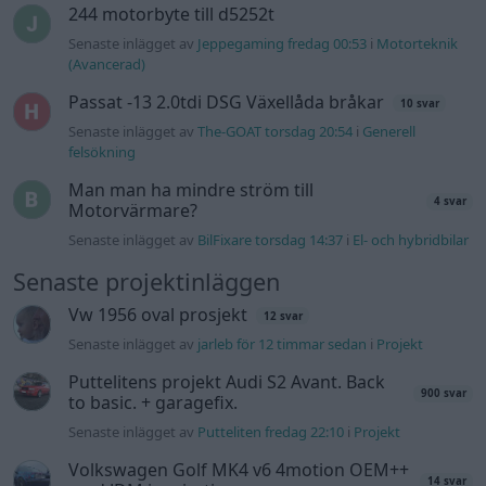
Vw 1956 oval prosjekt
12 svar
Senaste inlägget av
jarleb för 12 timmar sedan
i
Projekt
Puttelitens projekt Audi S2 Avant. Back
900 svar
to basic. + garagefix.
Senaste inlägget av
Putteliten fredag 22:10
i
Projekt
Volkswagen Golf MK4 v6 4motion OEM++
14 svar
med JDM inspiration.
Senaste inlägget av
Stol3n_Identity fredag 10:06
i
Projekt
Manta b som ska räddas (kaross eller
122 svar
delar sökes)
Senaste inlägget av
Tyfors torsdag 23:25
i
Projekt
Huggern goes big block with 427 ZL-1!
551 svar
Senaste inlägget av
hugger69 torsdag 23:01
i
Projekt
Camaro som bruksbil?!
57 svar
Senaste inlägget av
Ev_volvo142 torsdag 22:10
i
Projekt
Volkswagen split bus t1 1962
2559 svar