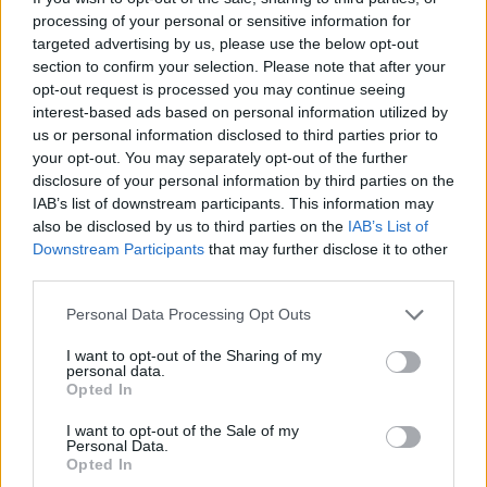
processing of your personal or sensitive information for
Volvo C70
"Widebody"
(2000)
targeted advertising by us, please use the below opt-out
Fimpen
section to confirm your selection. Please note that after your
opt-out request is processed you may continue seeing
239 287 visningar
907 kommentarer
interest-based ads based on personal information utilized by
1994
10 aug. 15
us or personal information disclosed to third parties prior to
20
your opt-out. You may separately opt-out of the further
BMW E36 320i Coupé
disclosure of your personal information by third parties on the
"ViolentClique"
(1993)
IAB’s list of downstream participants. This information may
also be disclosed by us to third parties on the
IAB’s List of
johnlarsson
Downstream Participants
that may further disclose it to other
19 722 visningar
6 kommentarer
third parties.
64
22 aug. 19
20
4
Personal Data Processing Opt Outs
Pontiac Trans AM
"471cui"
(1975)
I want to opt-out of the Sharing of my
sv3nss0n
personal data.
Opted In
15 364 visningar
14 kommentarer
9
I want to opt-out of the Sale of my
20
7
Personal Data.
Opted In
Volvo 244 turbo (1984)