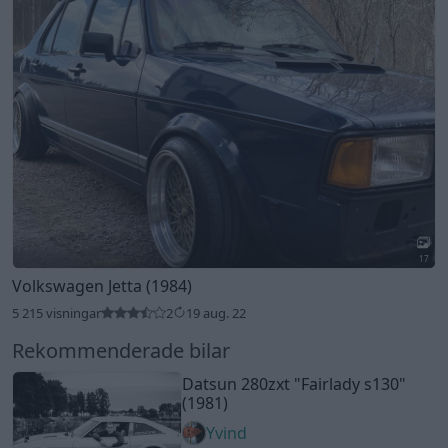
17
Volkswagen Jetta (1984)
5 215 visningar
2
19 aug. 22
Rekommenderade bilar
Datsun 280zxt
"Fairlady s130"
(1981)
Yvind