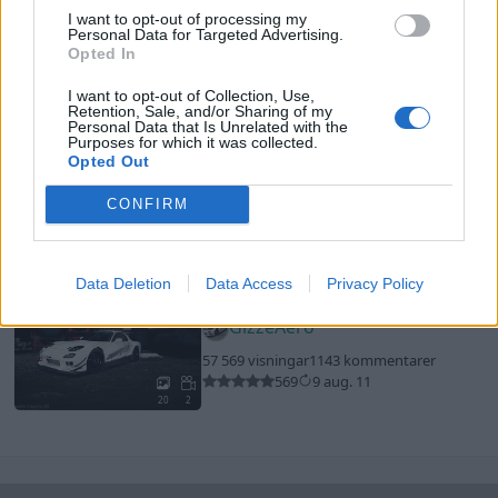
I want to opt-out of processing my
Camaje
Personal Data for Targeted Advertising.
Opted In
32 757 visningar
159 kommentarer
227
30 maj 14
I want to opt-out of Collection, Use,
11
Retention, Sale, and/or Sharing of my
Personal Data that Is Unrelated with the
Nissan Skyline R34 GT-R
"Blue
Purposes for which it was collected.
Godzilla"
(2001)
Opted Out
Gide
CONFIRM
48 878 visningar
301 kommentarer
569
15 sept. 13
18
Data Deletion
Data Access
Privacy Policy
Mazda Rx-7
"Time attack"
(1994)
GizzeAero
57 569 visningar
1143 kommentarer
569
9 aug. 11
20
2