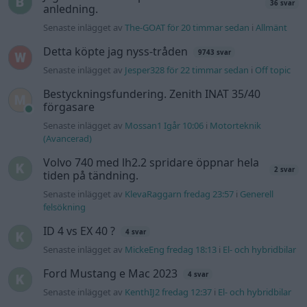
Senaste inlägget av
KlevaRaggarn fredag 23:57
i
Generell
felsökning
ID 4 vs EX 40 ?
4 svar
Senaste inlägget av
MickeEng fredag 18:13
i
El- och hybridbilar
Ford Mustang e Mac 2023
4 svar
Senaste inlägget av
KenthIJ2 fredag 12:37
i
El- och hybridbilar
244 motorbyte till d5252t
Senaste inlägget av
Jeppegaming fredag 00:53
i
Motorteknik
(Avancerad)
Passat -13 2.0tdi DSG Växellåda bråkar
10 svar
Senaste inlägget av
The-GOAT torsdag 20:54
i
Generell
felsökning
Man man ha mindre ström till
4 svar
Motorvärmare?
Senaste inlägget av
BilFixare torsdag 14:37
i
El- och hybridbilar
Senaste projektinläggen