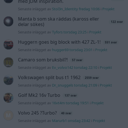
Senaste inlägget av
Dr_snuggels torsdag 21:09
i
Projekt
Golf Mk2 16v Turbo
137 svar
Senaste inlägget av
16vt4m torsdag 19:51
i
Projekt
Volvo 245 ?Turbo?
40 svar
Senaste inlägget av
Marurb1 onsdag 23:42
i
Projekt
Renovering av en Honda Civic Aerodeck
181 svar
VTi
Senaste inlägget av
Xebers76 onsdag 20:48
i
Projekt
Nyaste forumtrådarna
Bestyckningsfundering. Zenith INAT 35/40
förgasare
Senaste inlägget av
Mossan1 Igår 10:06
i
Motorteknik
(Avancerad)
ID 4 vs EX 40 ?
4 svar
Senaste inlägget av
MickeEng fredag 18:13
i
El- och hybridbilar