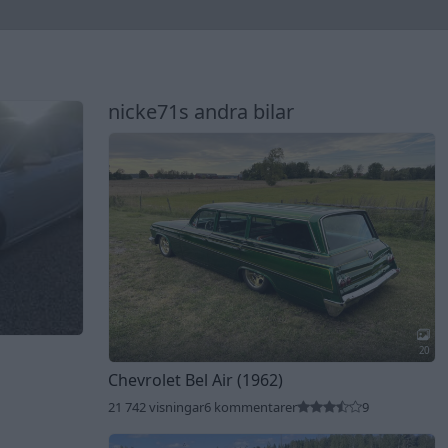
nicke71s andra bilar
20
Chevrolet Bel Air (1962)
21 742 visningar
6 kommentarer
9