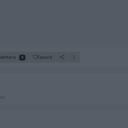
entera
Favorit
0
022