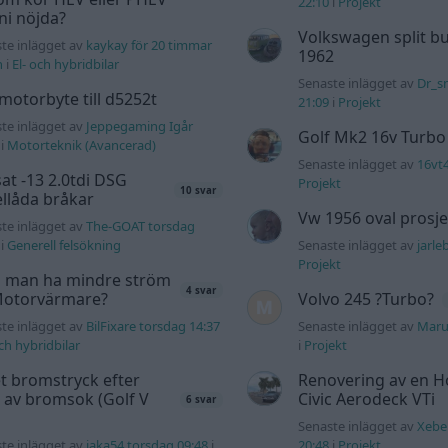
22:10
i
Projekt
 ni nöjda?
Volkswagen split bu
te inlägget av
kaykay för 20 timmar
1962
n
i
El- och hybridbilar
Senaste inlägget av
Dr_s
motorbyte till d5252t
21:09
i
Projekt
te inlägget av
Jeppegaming Igår
Golf Mk2 16v Turbo
i
Motorteknik (Avancerad)
Senaste inlägget av
16vt
at -13 2.0tdi DSG
Projekt
10 svar
llåda bråkar
Vw 1956 oval prosje
te inlägget av
The-GOAT torsdag
i
Generell felsökning
Senaste inlägget av
jarle
Projekt
 man ha mindre ström
4 svar
 Motorvärmare?
Volvo 245 ?Turbo?
te inlägget av
BilFixare torsdag 14:37
Senaste inlägget av
Maru
och hybridbilar
i
Projekt
t bromstryck efter
Renovering av en 
 av bromsok (Golf V
Civic Aerodeck VTi
6 svar
Senaste inlägget av
Xebe
te inlägget av
jaka54 torsdag 09:48
i
20:48
i
Projekt