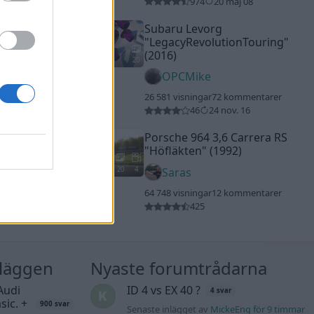
974
20 maj 08
Subaru Levorg
"LegacyRevolutionTouring"
(2016)
20
OPCMike
26 581 visningar
72 kommentarer
46
24 nov. 16
Porsche 964 3,6 Carrera RS
"Höfläkten"
(1992)
20
4
Saras
64 748 visningar
12 kommentarer
425
nläggen
Nyaste forumtrådarna
Audi
ID 4 vs EX 40 ?
4 svar
sic. +
900 svar
Senaste inlägget av
MickeEng för 9 timmar