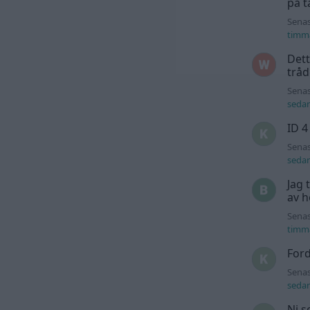
på t
Senas
timm
Dett
trå
Senas
seda
ID 4
Senas
seda
Jag 
av h
Senas
timm
For
Senas
seda
Ni s