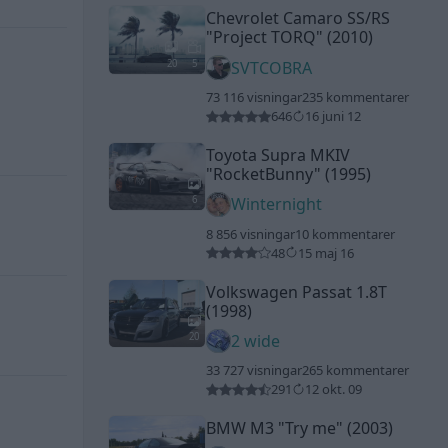
Chevrolet Camaro SS/RS
"Project TORQ"
(2010)
20
5
SVTCOBRA
73 116 visningar
235 kommentarer
646
16 juni 12
Toyota Supra MKIV
"RocketBunny"
(1995)
6
Winternight
8 856 visningar
10 kommentarer
48
15 maj 16
Volkswagen Passat 1.8T
(1998)
20
2 wide
33 727 visningar
265 kommentarer
291
12 okt. 09
BMW M3
"Try me"
(2003)