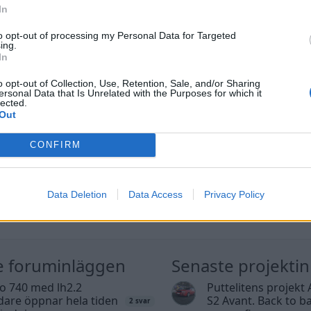
In
to opt-out of processing my Personal Data for Targeted
ing.
In
o opt-out of Collection, Use, Retention, Sale, and/or Sharing
ersonal Data that Is Unrelated with the Purposes for which it
lected.
Out
CONFIRM
Data Deletion
Data Access
Privacy Policy
e foruminläggen
Senaste projekti
o 740 med lh2.2
Puttelitens projekt 
dare öppnar hela tiden
S2 Avant. Back to ba
2 svar