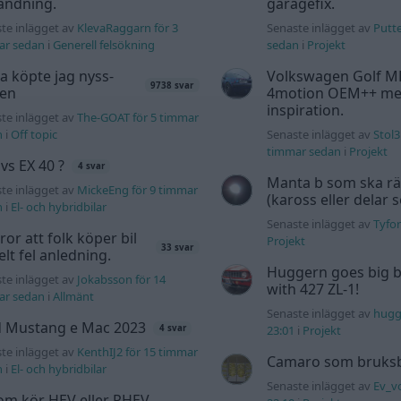
ändning.
garagefix.
te inlägget av
KlevaRaggarn för 3
Senaste inlägget av
Putte
ar sedan
i
Generell felsökning
sedan
i
Projekt
a köpte jag nyss-
Volkswagen Golf M
9738 svar
den
4motion OEM++ me
inspiration.
te inlägget av
The-GOAT för 5 timmar
n
i
Off topic
Senaste inlägget av
Stol3
timmar sedan
i
Projekt
 vs EX 40 ?
4 svar
Manta b som ska r
te inlägget av
MickeEng för 9 timmar
(kaross eller delar 
n
i
El- och hybridbilar
Senaste inlägget av
Tyfor
tror att folk köper bil
Projekt
33 svar
elt fel anledning.
Huggern goes big b
te inlägget av
Jokabsson för 14
with 427 ZL-1!
ar sedan
i
Allmänt
Senaste inlägget av
hugg
d Mustang e Mac 2023
23:01
i
Projekt
4 svar
te inlägget av
KenthIJ2 för 15 timmar
Camaro som bruksbi
n
i
El- och hybridbilar
Senaste inlägget av
Ev_v
om kör HEV eller PHEV