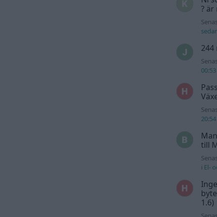
? är
Senas
seda
244 
Senas
00:53
Pass
Växe
Senas
20:54
Man
till
Senas
i
El- 
Inge
byte
1.6)
Senas