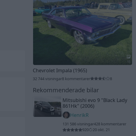
15
Chevrolet Impala (1965)
32 744 visningar
8 kommentarer
8
Rekommenderade bilar
Mitsubishi evo 9
"Black Lady
861Hk"
(2006)
19
9
HenrikR
131 586 visningar
428 kommentarer
920
20 okt. 21