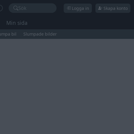
Sök
Logga in
Skapa konto
Min sida
umpa bil
Slumpade bilder