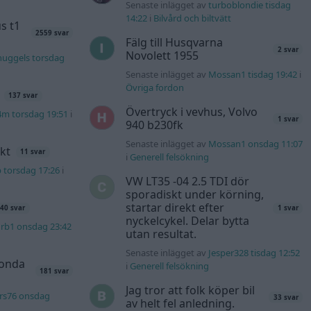
Senaste inlägget av
turboblondie tisdag
14:22
i
Bilvård och biltvätt
s t1
2559 svar
Fälg till Husqvarna
2 svar
Novolett 1955
nuggels torsdag
Senaste inlägget av
Mossan1 tisdag 19:42
i
Övriga fordon
137 svar
Övertryck i vevhus, Volvo
4m torsdag 19:51
i
1 svar
940 b230fk
Senaste inlägget av
Mossan1 onsdag 11:07
kt
11 svar
i
Generell felsökning
b torsdag 17:26
i
VW LT35 -04 2.5 TDI dör
sporadiskt under körning,
startar direkt efter
40 svar
1 svar
nyckelcykel. Delar bytta
rb1 onsdag 23:42
utan resultat.
Senaste inlägget av
Jesper328 tisdag 12:52
Honda
i
Generell felsökning
181 svar
Jag tror att folk köper bil
rs76 onsdag
33 svar
av helt fel anledning.