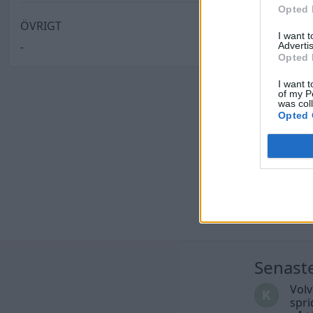
Opted 
ÖVRIGT
I want 
-
Advertis
Opted 
I want t
of my P
was col
Opted 
Senast
Volv
spri