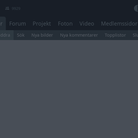
9929
r
Forum
Projekt
Foton
Video
Medlemssidor
äddra
Sök
Nya bilder
Nya kommentarer
Topplistor
Sl