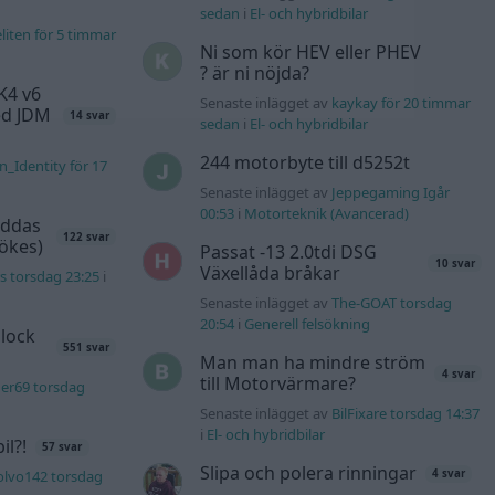
sedan
i
El- och hybridbilar
liten för 5 timmar
Ni som kör HEV eller PHEV
? är ni nöjda?
K4 v6
Senaste inlägget av
kaykay för 20 timmar
d JDM
14 svar
sedan
i
El- och hybridbilar
244 motorbyte till d5252t
n_Identity för 17
Senaste inlägget av
Jeppegaming Igår
00:53
i
Motorteknik (Avancerad)
äddas
122 svar
sökes)
Passat -13 2.0tdi DSG
10 svar
Växellåda bråkar
s torsdag 23:25
i
Senaste inlägget av
The-GOAT torsdag
20:54
i
Generell felsökning
lock
551 svar
Man man ha mindre ström
4 svar
till Motorvärmare?
er69 torsdag
Senaste inlägget av
BilFixare torsdag 14:37
i
El- och hybridbilar
l?!
57 svar
Slipa och polera rinningar
olvo142 torsdag
4 svar