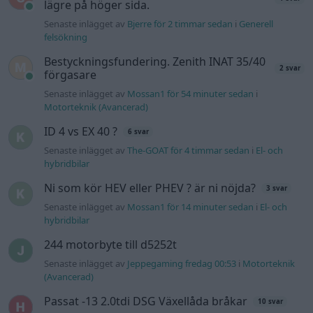
Senaste inlägget av
Mossan1 för 14 minuter sedan
i
El- och
hybridbilar
244 motorbyte till d5252t
Senaste inlägget av
Jeppegaming fredag 00:53
i
Motorteknik
(Avancerad)
Passat -13 2.0tdi DSG Växellåda bråkar
10 svar
Senaste inlägget av
The-GOAT torsdag 20:54
i
Generell
felsökning
Man man ha mindre ström till
4 svar
Motorvärmare?
Senaste inlägget av
BilFixare torsdag 14:37
i
El- och hybridbilar
Slipa och polera rinningar
4 svar
Senaste inlägget av
turboblondie tisdag 14:22
i
Bilvård och
biltvätt
Fälg till Husqvarna Novolett 1955
2 svar
Senaste inlägget av
Mossan1 tisdag 19:42
i
Övriga fordon