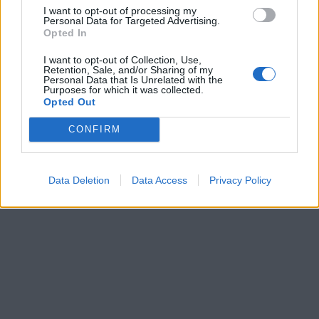
495
1 april 09
I want to opt-out of processing my
Personal Data for Targeted Advertising.
9
Opted In
Chevrolet Bel Air (1962)
I want to opt-out of Collection, Use,
Retention, Sale, and/or Sharing of my
nicke71
Personal Data that Is Unrelated with the
Purposes for which it was collected.
21 849 visningar
6 kommentarer
Opted Out
9
20
CONFIRM
Data Deletion
Data Access
Privacy Policy
Senaste foruminläggen
Ni som kör HEV eller PHEV ? är ni nöjda?
3 svar
Senaste inlägget av
Mossan1 för 14 minuter sedan
i
El- och
hybridbilar
Bestyckningsfundering. Zenith INAT 35/40
2 svar
förgasare