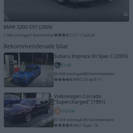
2
BMW 320D E91 (2009)
1 358 visningar
1 kommentar
1
17 juli 24
Rekommenderade bilar
Subaru Impreza Sti Spec C (2005)
Erok
64 938 visningar
684 kommentarer
489
26 april 17
20
3
Volkswagen Corrado
"Supercharged"
(1991)
viGGe-
57 418 visningar
287 kommentarer
482
8 jan. 19
20
3