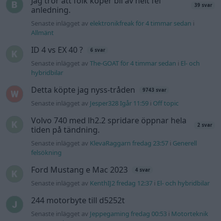
Senaste inlägget av
KlevaRaggarn fredag 23:57
i
Generell
felsökning
Ford Mustang e Mac 2023
4 svar
Senaste inlägget av
KenthIJ2 fredag 12:37
i
El- och hybridbilar
244 motorbyte till d5252t
Senaste inlägget av
Jeppegaming fredag 00:53
i
Motorteknik
(Avancerad)
Passat -13 2.0tdi DSG Växellåda bråkar
10 svar
Senaste inlägget av
The-GOAT torsdag 20:54
i
Generell
felsökning
Senaste projektinläggen
Volvo Amazon 1965
85 svar
Senaste inlägget av
tomhjort för 8 minuter sedan
i
Projekt
A90 Supra
387 svar
Senaste inlägget av
Rikard_Persson för 2 timmar sedan
i
Projekt