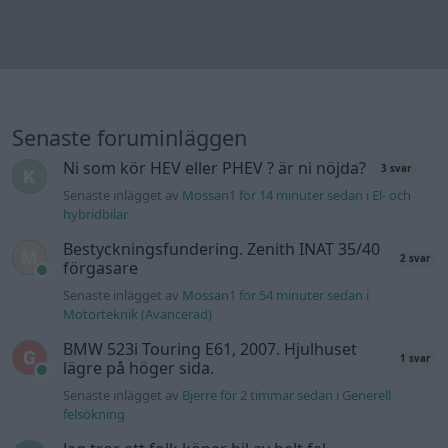
Senaste inlägget av
Mossan1 för 54 minuter sedan
i
Motorteknik (Avancerad)
BMW 523i Touring E61, 2007. Hjulhuset
1 svar
lägre på höger sida.
Senaste inlägget av
Bjerre för 2 timmar sedan
i
Generell
felsökning
Jag tror att folk köper bil av helt fel
39 svar
anledning.
Senaste inlägget av
elektronikfreak för 4 timmar sedan
i
Allmänt
ID 4 vs EX 40 ?
6 svar
Senaste inlägget av
The-GOAT för 4 timmar sedan
i
El- och
hybridbilar
Detta köpte jag nyss-tråden
9743 svar
Senaste inlägget av
Jesper328 Igår 11:59
i
Off topic
Volvo 740 med lh2.2 spridare öppnar hela
2 svar
tiden på tändning.