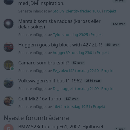
Volkswagen split bus t1 1962
2559 svar
Senaste inlägget av
Dr_snuggels torsdag 21:09
i
Projekt
Golf Mk2 16v Turbo
137 svar
Senaste inlägget av
16vt4m torsdag 19:51
i
Projekt
Nyaste forumtrådarna
BMW 523i Touring E61, 2007. Hjulhuset
1 svar
lägre på höger sida.
Senaste inlägget av
Bjerre för 2 timmar sedan
i
Generell
felsökning
Bestyckningsfundering. Zenith INAT 35/40
2 svar
förgasare
Senaste inlägget av
Mossan1 för 54 minuter sedan
i
Motorteknik (Avancerad)
ID 4 vs EX 40 ?
6 svar
Senaste inlägget av
The-GOAT för 4 timmar sedan
i
El- och
hybridbilar
Ni som kör HEV eller PHEV ? är ni nöjda?
3 svar