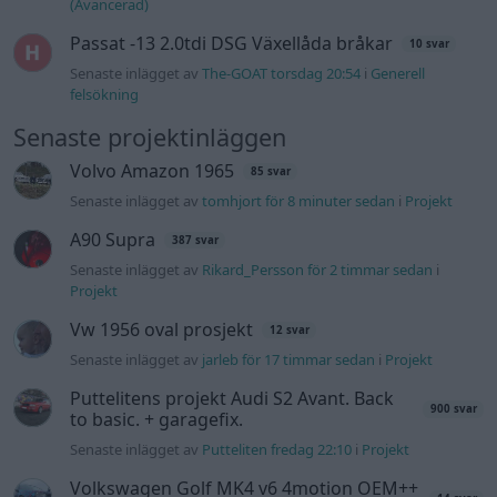
Vw 1956 oval prosjekt
12 svar
Senaste inlägget av
jarleb för 17 timmar sedan
i
Projekt
Puttelitens projekt Audi S2 Avant. Back
900 svar
to basic. + garagefix.
Senaste inlägget av
Putteliten fredag 22:10
i
Projekt
Volkswagen Golf MK4 v6 4motion OEM++
14 svar
med JDM inspiration.
Senaste inlägget av
Stol3n_Identity fredag 10:06
i
Projekt
Manta b som ska räddas (kaross eller
122 svar
delar sökes)
Senaste inlägget av
Tyfors torsdag 23:25
i
Projekt
Huggern goes big block with 427 ZL-1!
551 svar
Senaste inlägget av
hugger69 torsdag 23:01
i
Projekt
Camaro som bruksbil?!
57 svar
Senaste inlägget av
Ev_volvo142 torsdag 22:10
i
Projekt