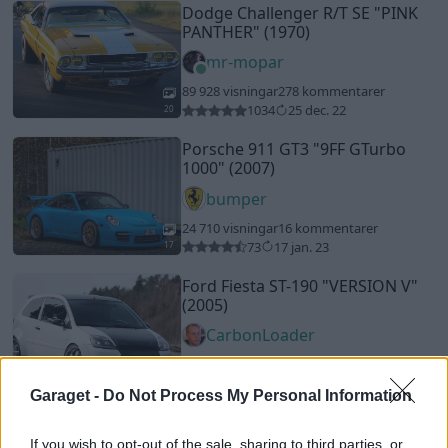
Dodge Challenger R/T SE
"PINK
PANTHER"
(1970)
mr-mopar
89 928 visningar
278 kommentarer
1034
25 dec. 22
20
Porsche 911 GT3
"9FF GTurbo
1000"
(2007)
bumper
24 710 visningar
16 kommentarer
73
17 jan. 23
17
Ford Fiesta ST-190
"VERSION V"
(2005)
CarbonLoader
28 013 visningar
122 kommentarer
153
2 juli 10
20
1
Garaget -
Do Not Process My Personal Information
Porsche 911
"993 RSR"
(1983)
If you wish to opt-out of the sale, sharing to third parties, or