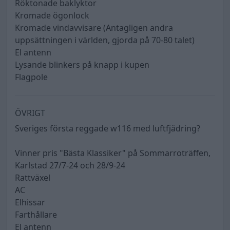
Röktonade baklyktor
Kromade ögonlock
Kromade vindavvisare (Antagligen andra
uppsättningen i världen, gjorda på 70-80 talet)
El antenn
Lysande blinkers på knapp i kupen
Flagpole
ÖVRIGT
Sveriges första reggade w116 med luftfjädring?
Vinner pris "Bästa Klassiker" på Sommarroträffen,
Karlstad 27/7-24 och 28/9-24
Rattväxel
AC
Elhissar
Farthållare
El antenn