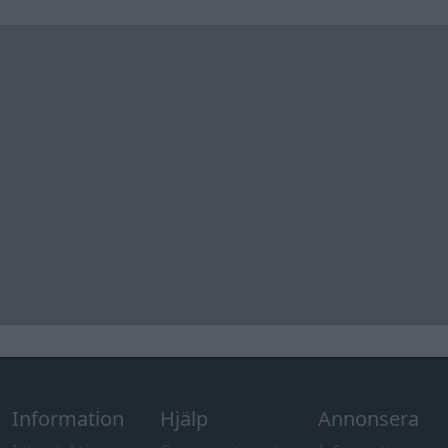
Information
Hjälp
Annonsera
Introduktion
Communityregler
Information
Skapa konto
Support
Kontakt
Integritetspolicy
och information
om användning
av cookies
Övrig
information
Övrigt
Tips och
förslag