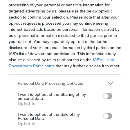
bumper
processing of your personal or sensitive information for
15 113 visningar
21 kommentarer
targeted advertising by us, please use the below opt-out
57
3 feb. 17
section to confirm your selection. Please note that after your
12
opt-out request is processed you may continue seeing
interest-based ads based on personal information utilized by
Opel Manta GSI Exclusive 2.0
us or personal information disclosed to third parties prior to
"Red Hot"
(1988)
your opt-out. You may separately opt-out of the further
Vezzlan
disclosure of your personal information by third parties on the
IAB’s list of downstream participants. This information may
26 714 visningar
164 kommentarer
also be disclosed by us to third parties on the
IAB’s List of
109
20
Downstream Participants
that may further disclose it to other
Lamborghini Gallaro LP520-4 E-
third parties.
Gear
"Mr.Yellow"
(2004)
Personal Data Processing Opt Outs
Mr_Yellow
36 028 visningar
431 kommentarer
I want to opt-out of the Sharing of my
personal data.
241
25 mars 14
20
1
Opted In
Ford Escort RS Cosworth (1993)
I want to opt-out of the Sale of my
Personal Data.
larsson_
Opted In
34 560 visningar
311 kommentarer