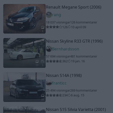
Renault Megane Sport (2006)
rang
18 037 visningar
126 kommentarer
126
10 april 09
9
Nissan Skyline R33 GTR (1996)
Bernhardsson
57 694 visningar
481 kommentarer
362
19 jan. 16
17
5
Nissan S14A (1998)
franticc
25 494 visningar
269 kommentarer
234
6 aug. 15
20
Nissan S15 Silvia Varietta (2001)