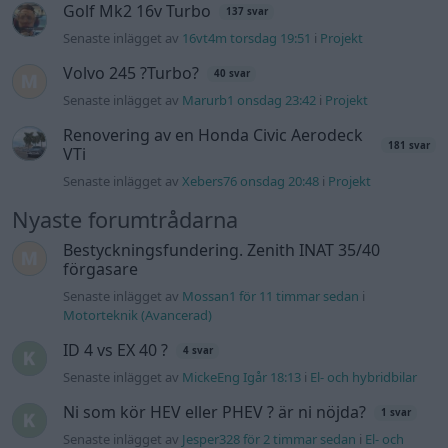
Golf Mk2 16v Turbo
137 svar
Senaste inlägget av
16vt4m torsdag 19:51
i
Projekt
Volvo 245 ?Turbo?
40 svar
Senaste inlägget av
Marurb1 onsdag 23:42
i
Projekt
Renovering av en Honda Civic Aerodeck
181 svar
VTi
Senaste inlägget av
Xebers76 onsdag 20:48
i
Projekt
Nyaste forumtrådarna
Bestyckningsfundering. Zenith INAT 35/40
förgasare
Senaste inlägget av
Mossan1 för 11 timmar sedan
i
Motorteknik (Avancerad)
ID 4 vs EX 40 ?
4 svar
Senaste inlägget av
MickeEng Igår 18:13
i
El- och hybridbilar
Ni som kör HEV eller PHEV ? är ni nöjda?
1 svar
Senaste inlägget av
Jesper328 för 2 timmar sedan
i
El- och