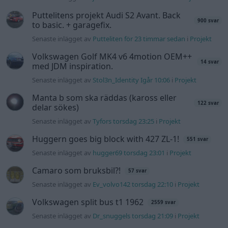
Puttelitens projekt Audi S2 Avant. Back
900 svar
to basic. + garagefix.
Senaste inlägget av
Putteliten för 23 timmar sedan
i
Projekt
Volkswagen Golf MK4 v6 4motion OEM++
14 svar
med JDM inspiration.
Senaste inlägget av
Stol3n_Identity Igår 10:06
i
Projekt
Manta b som ska räddas (kaross eller
122 svar
delar sökes)
Senaste inlägget av
Tyfors torsdag 23:25
i
Projekt
Huggern goes big block with 427 ZL-1!
551 svar
Senaste inlägget av
hugger69 torsdag 23:01
i
Projekt
Camaro som bruksbil?!
57 svar
Senaste inlägget av
Ev_volvo142 torsdag 22:10
i
Projekt
Volkswagen split bus t1 1962
2559 svar
Senaste inlägget av
Dr_snuggels torsdag 21:09
i
Projekt