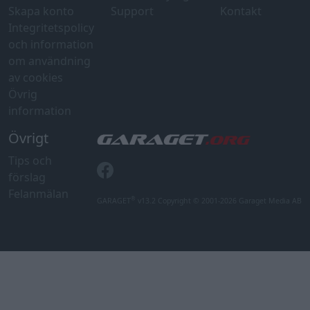
Skapa konto
Support
Kontakt
Integritetspolicy
och information
om användning
av cookies
Övrig
information
Övrigt
Tips och
förslag
Felanmälan
®
GARAGET
v13.2 Copyright © 2001-2026 Garaget Media AB