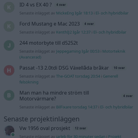
ID 4 vs EX 40 ?
4 svar
Senaste inlägget av
MickeEng Igår 18:13
i
El- och hybridbilar
Ford Mustang e Mac 2023
4 svar
Senaste inlägget av
KenthIJ2 Igår 12:37
i
El- och hybridbilar
244 motorbyte till d5252t
Senaste inlägget av
Jeppegaming Igår 00:53
i
Motorteknik
(Avancerad)
Passat -13 2.0tdi DSG Växellåda bråkar
10 svar
Senaste inlägget av
The-GOAT torsdag 20:54
i
Generell
felsökning
Man man ha mindre ström till
4 svar
Motorvärmare?
Senaste inlägget av
BilFixare torsdag 14:37
i
El- och hybridbilar
Senaste projektinläggen
Vw 1956 oval prosjekt
12 svar
Senaste inlägget av
jarleb för 30 minuter sedan
i
Projekt