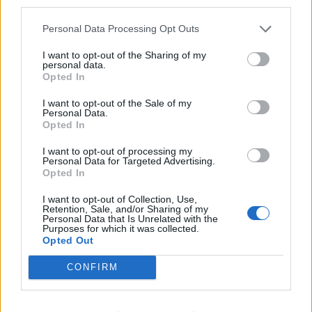
third parties.
39 430 visningar
161 kommentarer
355
17 okt. 11
Personal Data Processing Opt Outs
15
Volvo 164 T6 (1969)
I want to opt-out of the Sharing of my
personal data.
perlar
Opted In
61 671 visningar
38 kommentarer
I want to opt-out of the Sale of my
264
13 dec. 18
Personal Data.
Opted In
19
BMW 330D F31 (2013)
I want to opt-out of processing my
Personal Data for Targeted Advertising.
lillisGTI
Opted In
16 582 visningar
23 kommentarer
I want to opt-out of Collection, Use,
32
1 okt. 17
Retention, Sale, and/or Sharing of my
Personal Data that Is Unrelated with the
11
Purposes for which it was collected.
Opted Out
CONFIRM