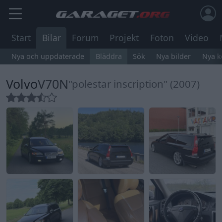
Start
Bilar
Forum
Projekt
Foton
Video
Nya och uppdaterade
Bläddra
Sök
Nya bilder
Nya 
Volvo
V70N
"polestar inscription" (2007)