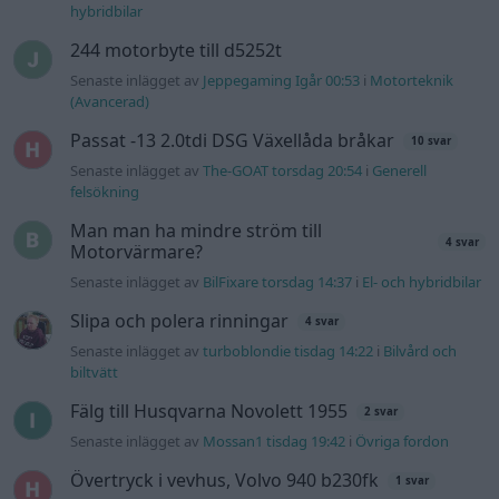
hybridbilar
244 motorbyte till d5252t
Senaste inlägget av
Jeppegaming Igår 00:53
i
Motorteknik
(Avancerad)
Passat -13 2.0tdi DSG Växellåda bråkar
10 svar
Senaste inlägget av
The-GOAT torsdag 20:54
i
Generell
felsökning
Man man ha mindre ström till
4 svar
Motorvärmare?
Senaste inlägget av
BilFixare torsdag 14:37
i
El- och hybridbilar
Slipa och polera rinningar
4 svar
Senaste inlägget av
turboblondie tisdag 14:22
i
Bilvård och
biltvätt
Fälg till Husqvarna Novolett 1955
2 svar
Senaste inlägget av
Mossan1 tisdag 19:42
i
Övriga fordon
Övertryck i vevhus, Volvo 940 b230fk
1 svar