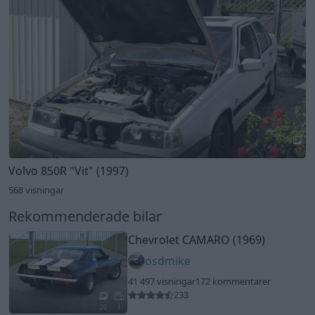
17
Volvo 850R
"Vit"
(1997)
568 visningar
Rekommenderade bilar
Chevrolet CAMARO (1969)
osdmike
41 497 visningar
172 kommentarer
233
20
1