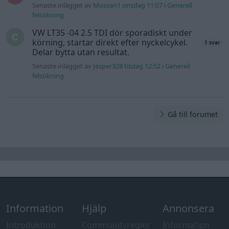
Senaste inlägget av
Mossan1 onsdag 11:07
i
Generell
felsökning
VW LT35 -04 2.5 TDI dör sporadiskt under
körning, startar direkt efter nyckelcykel.
1 svar
Delar bytta utan resultat.
Senaste inlägget av
Jesper328 tisdag 12:52
i
Generell
felsökning
Gå till forumet
Information
Hjälp
Annonsera
Introduktion
Communityregler
Information