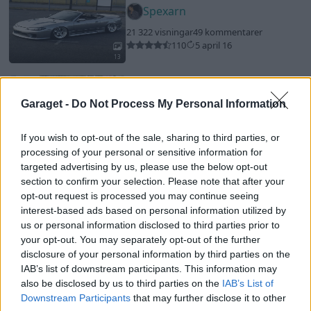
Spexarn
21 322 visningar
49 kommentarer
110
5 april 16
13
Chevrolet Impala
"SS"
(1965)
Garaget -
Do Not Process My Personal Information
marcusstenmark
9 333 visningar
12 kommentarer
If you wish to opt-out of the sale, sharing to third parties, or
18
6 mars 18
processing of your personal or sensitive information for
16
targeted advertising by us, please use the below opt-out
Saab 900s (1991)
section to confirm your selection. Please note that after your
opt-out request is processed you may continue seeing
Gizmojohan
interest-based ads based on personal information utilized by
25 345 visningar
20 kommentarer
us or personal information disclosed to third parties prior to
73
25 jan. 24
your opt-out. You may separately opt-out of the further
13
disclosure of your personal information by third parties on the
IAB’s list of downstream participants. This information may
Toyota Supra MKIII 3.0l Turbo
also be disclosed by us to third parties on the
IAB’s List of
"Dready"
(1989)
Downstream Participants
that may further disclose it to other
TimeZone