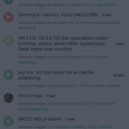
Senaste inlägget av
Mossan1 tisdag 19:42
i
Övriga fordon
Övertryck i vevhus, Volvo 940 b230fk
1 svar
Senaste inlägget av
Mossan1 för 18 timmar sedan
i
Generell
felsökning
VW LT35 -04 2.5 TDI dör sporadiskt under
körning, startar direkt efter nyckelcykel.
1 svar
Delar bytta utan resultat.
Senaste inlägget av
Jesper328 tisdag 12:52
i
Generell
felsökning
Jag tror att folk köper bil av helt fel
23 svar
anledning.
Senaste inlägget av
granadadr för 7 minuter sedan
i
Allmänt
Ford s max
1 svar
Senaste inlägget av
nucken måndag 06:31
i
Motorteknik
(Grundläggande)
940 92 ABS problem
2 svar
Senaste inlägget av
H-Karlsson måndag 16:23
i
Generell