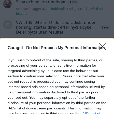
Slipa och polera rinningar
4 svar
Senaste inlägget av
turboblondie tisdag 14:22
i
Bilvård och
biltvätt
VW LT35 -04 2.5 TDI dör sporadiskt under
körning, startar direkt efter nyckelcykel.
1 svar
Delar bytta utan resultat.
Senaste inlägget av
Jesper328 tisdag 12:52
i
Generell
felsökning
Garaget -
Do Not Process My Personal Information
Insignia 2018 - Tänkte byta
centerhögtalaren med blir lite
6 svar
If you wish to opt-out of the sale, sharing to third parties, or
konfunderad över kopplingarna.
processing of your personal or sensitive information for
Senaste inlägget av
MammDiin måndag 23:11
i
Billjud och
targeted advertising by us, please use the below opt-out
multimedia
section to confirm your selection. Please note that after your
opt-out request is processed you may continue seeing
Här diskuterar vi Biltemas varor! Allt om
6570 svar
interest-based ads based on personal information utilized by
Biltema!
us or personal information disclosed to third parties prior to
Senaste inlägget av
d-b måndag 21:15
i
Allmänt
your opt-out. You may separately opt-out of the further
disclosure of your personal information by third parties on the
Senaste projektinläggen
IAB’s list of downstream participants. This information may
Volvo 245 ?Turbo?
40 svar
also be disclosed by us to third parties on the
IAB’s List of