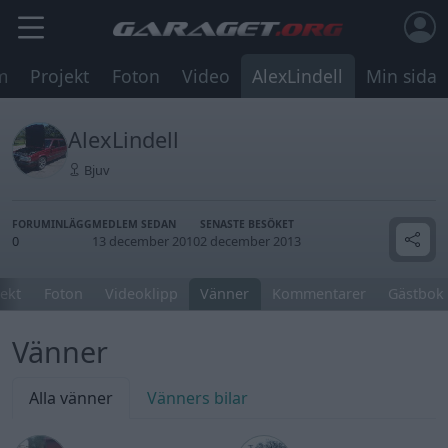
m
Projekt
Foton
Video
AlexLindell
Min sida
AlexLindell
Bjuv
FORUMINLÄGG
MEDLEM SEDAN
SENASTE BESÖKET
0
13 december 2010
2 december 2013
jekt
Foton
Videoklipp
Vänner
Kommentarer
Gästbok
Vänner
Alla vänner
Vänners bilar