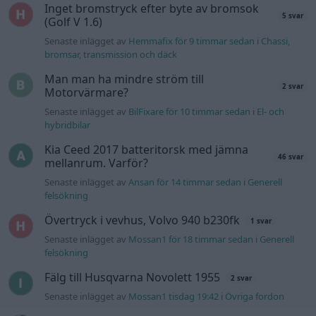
Inget bromstryck efter byte av bromsok
5 svar
(Golf V 1.6)
Senaste inlägget av
Hemmafix för 9 timmar sedan
i
Chassi,
bromsar, transmission och däck
Man man ha mindre ström till
2 svar
Motorvärmare?
Senaste inlägget av
BilFixare för 10 timmar sedan
i
El- och
hybridbilar
Kia Ceed 2017 batteritorsk med jämna
46 svar
mellanrum. Varför?
Senaste inlägget av
Ansan för 14 timmar sedan
i
Generell
felsökning
Övertryck i vevhus, Volvo 940 b230fk
1 svar
Senaste inlägget av
Mossan1 för 18 timmar sedan
i
Generell
felsökning
Fälg till Husqvarna Novolett 1955
2 svar
Senaste inlägget av
Mossan1 tisdag 19:42
i
Övriga fordon