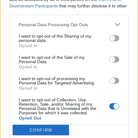
Downstream Participants
that may further disclose it to other
Senaste inlägget av
Marurb1 för 6 timmar sedan
i
Projekt
third parties.
Renovering av en Honda Civic Aerodeck
181 svar
VTi
Personal Data Processing Opt Outs
Senaste inlägget av
Xebers76 för 9 timmar sedan
i
Projekt
I want to opt-out of the Sharing of my
personal data.
Antikrundan på 4 hjul! Ford Model T 1923
68 svar
Opted In
Senaste inlägget av
Xebers76 för 9 timmar sedan
i
Projekt
I want to opt-out of the Sale of my
Manta b som ska räddas (kaross eller
Personal Data.
120 svar
delar sökes)
Opted In
Senaste inlägget av
Tyfors för 12 timmar sedan
i
Projekt
I want to opt-out of processing my
Personal Data for Targeted Advertising.
Camaro som bruksbil?!
56 svar
Opted In
Senaste inlägget av
Ev_volvo142 för 21 timmar sedan
i
Projekt
I want to opt-out of Collection, Use,
Retention, Sale, and/or Sharing of my
Volvo 740 GLT Långtids Projekt
46 svar
Personal Data that Is Unrelated with the
Purposes for which it was collected.
Senaste inlägget av
RubenRutegard tisdag 19:47
i
Projekt
Opted Out
Volkswagen Golf MK4 v6 4motion OEM++
9 svar
med JDM inspiration.
CONFIRM