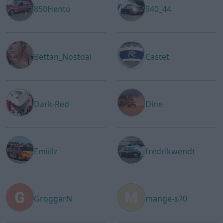
850Hento
940_44
Bettan_Nostdal
Castet
Dark-Red
Dine
Emiiilz
fredrikwendt
GroggarN
mange-s70