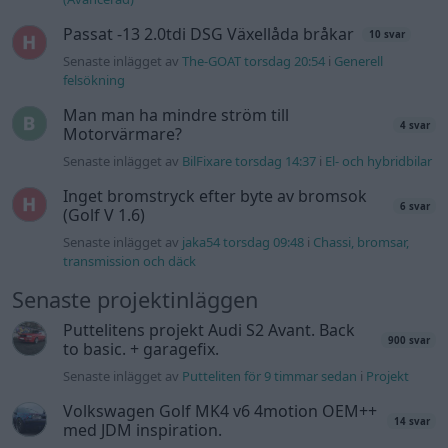
Senaste projektinläggen
Puttelitens projekt Audi S2 Avant. Back
900 svar
to basic. + garagefix.
Senaste inlägget av
Putteliten för 9 timmar sedan
i
Projekt
Volkswagen Golf MK4 v6 4motion OEM++
14 svar
med JDM inspiration.
Senaste inlägget av
Stol3n_Identity för 21 timmar sedan
i
Projekt
Manta b som ska räddas (kaross eller
122 svar
delar sökes)
Senaste inlägget av
Tyfors torsdag 23:25
i
Projekt
Huggern goes big block with 427 ZL-1!
551 svar
Senaste inlägget av
hugger69 torsdag 23:01
i
Projekt
Camaro som bruksbil?!
57 svar
Senaste inlägget av
Ev_volvo142 torsdag 22:10
i
Projekt
Volkswagen split bus t1 1962
2559 svar