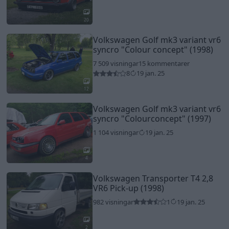
20
Volkswagen Golf mk3 variant vr6
syncro
"Colour concept"
(1998)
7 509 visningar
15 kommentarer
8
19 jan. 25
12
Volkswagen Golf mk3 variant vr6
syncro
"Colourconcept"
(1997)
1 104 visningar
19 jan. 25
4
Volkswagen Transporter T4 2,8
VR6 Pick-up (1998)
982 visningar
1
19 jan. 25
2