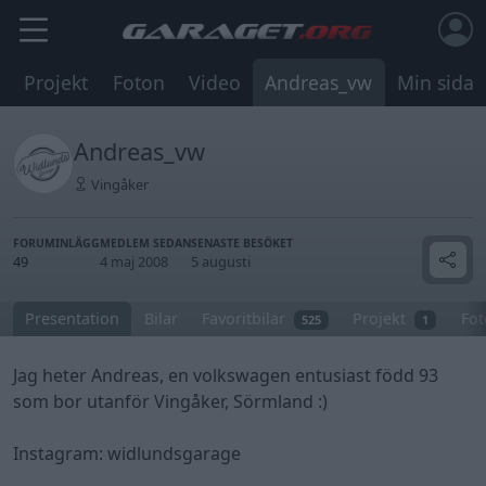
Projekt
Foton
Video
Andreas_vw
Min sida
Andreas_vw
Vingåker
FORUMINLÄGG
MEDLEM SEDAN
SENASTE BESÖKET
49
4 maj 2008
5 augusti
Presentation
Bilar
Favoritbilar
Projekt
Fo
525
1
Jag heter Andreas, en volkswagen entusiast född 93
som bor utanför Vingåker, Sörmland :)
Instagram: widlundsgarage