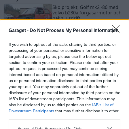
Skolprojekt, Golf mk2 -86 med
volvo b230a förgasarmotor och
bakhjulsdrift
Det här projektet är ett
Garaget -
Do Not Process My Personal Information
projektarbete som jag och två av
89
34
mina kompisar har i skolan, vi
If you wish to opt-out of the sale, sharing to third parties, or
ska bygga om en golf mk2 från
processing of your personal or sensitive information for
-86 och sätta i framvagn, motor,
targeted advertising by us, please use the below opt-out
växellåda och bakaxel från en
section to confirm your selection. Please note that after your
volvo 740, målet är att få den
opt-out request is processed you may continue seeing
körbar med dom delarna och
interest-based ads based on personal information utilized by
us or personal information disclosed to third parties prior to
förhoppningsvis kunna åka
your opt-out. You may separately opt-out of the further
några repor med den :)
disclosure of your personal information by third parties on the
25 714
Uppdaterad 11 oktober
IAB’s list of downstream participants. This information may
Visningar
2016
also be disclosed by us to third parties on the
IAB’s List of
Downstream Participants
that may further disclose it to other
third parties.
Personal Data Processing Opt Outs