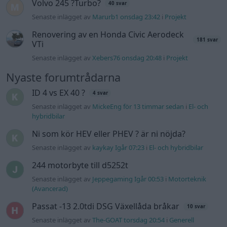
Senaste inlägget av
kaykay Igår 07:23
i
El- och hybridbilar
244 motorbyte till d5252t
Senaste inlägget av
Jeppegaming Igår 00:53
i
Motorteknik
(Avancerad)
Passat -13 2.0tdi DSG Växellåda bråkar
10 svar
Senaste inlägget av
The-GOAT torsdag 20:54
i
Generell
felsökning
Man man ha mindre ström till
4 svar
Motorvärmare?
Senaste inlägget av
BilFixare torsdag 14:37
i
El- och hybridbilar
Slipa och polera rinningar
4 svar
Senaste inlägget av
turboblondie tisdag 14:22
i
Bilvård och
biltvätt
Fälg till Husqvarna Novolett 1955
2 svar
Senaste inlägget av
Mossan1 tisdag 19:42
i
Övriga fordon
Övertryck i vevhus, Volvo 940 b230fk
1 svar