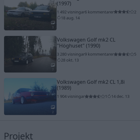
(1997)
1 492 visningar
6 kommentarer
2
18 aug. 14
3
Volkswagen Golf mk2 CL
"Höghuset"
(1990)
3 280 visningar
9 kommentarer
5
28 okt. 13
7
Volkswagen Golf mk2 CL 1,8i
(1989)
1 904 visningar
1
14 dec. 13
2
Projekt