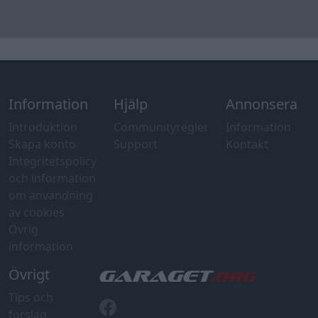
om användning
av cookies
Övrig
information
Övrigt
Tips och
förslag
Felanmälan
®
GARAGET
v13.2 Copyright © 2001-2026 Garaget Media AB