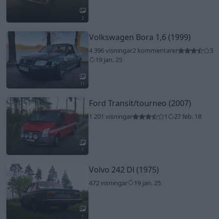
2
Volkswagen Bora 1,6 (1999)
4 396 visningar
2 kommentarer
3
19 jan. 25
11
Ford Transit/tourneo (2007)
1 201 visningar
1
27 feb. 18
1
Volvo 242 Dl (1975)
472 visningar
19 jan. 25
1