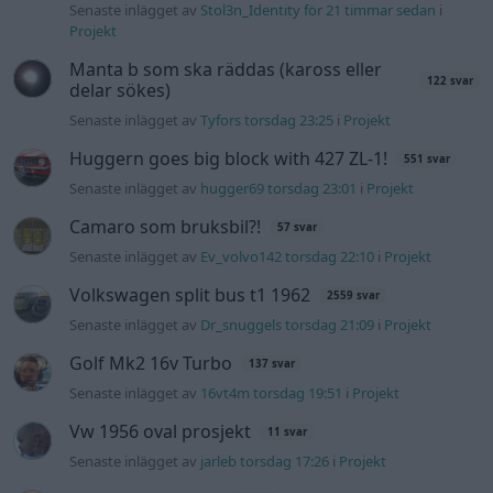
Senaste inlägget av
Dr_snuggels torsdag 21:09
i
Projekt
Golf Mk2 16v Turbo
137 svar
Senaste inlägget av
16vt4m torsdag 19:51
i
Projekt
Vw 1956 oval prosjekt
11 svar
Senaste inlägget av
jarleb torsdag 17:26
i
Projekt
Volvo 245 ?Turbo?
40 svar
Senaste inlägget av
Marurb1 onsdag 23:42
i
Projekt
Renovering av en Honda Civic Aerodeck
181 svar
VTi
Senaste inlägget av
Xebers76 onsdag 20:48
i
Projekt
Nyaste forumtrådarna
ID 4 vs EX 40 ?
4 svar
Senaste inlägget av
MickeEng för 13 timmar sedan
i
El- och
hybridbilar
Ni som kör HEV eller PHEV ? är ni nöjda?