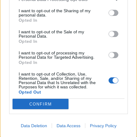
I want to opt-out of the Sharing of my
personal data.
Opted In
Senaste foruminläggen
I want to opt-out of the Sale of my
Detta köpte jag nyss-tråden
9739 svar
Personal Data.
Senaste inlägget av
Low för 15 minuter sedan
i
Off topic
Opted In
Volvo 740 med lh2.2 spridare öppnar hela
I want to opt-out of processing my
2 svar
tiden på tändning.
Personal Data for Targeted Advertising.
Opted In
Senaste inlägget av
KlevaRaggarn för 8 timmar sedan
i
Generell felsökning
I want to opt-out of Collection, Use,
Retention, Sale, and/or Sharing of my
ID 4 vs EX 40 ?
Personal Data that Is Unrelated with the
4 svar
Purposes for which it was collected.
Senaste inlägget av
MickeEng för 13 timmar sedan
i
El- och
Opted Out
hybridbilar
CONFIRM
Jag tror att folk köper bil av helt fel
33 svar
anledning.
Senaste inlägget av
Jokabsson för 18 timmar sedan
i
Allmänt
Data Deletion
Data Access
Privacy Policy
Ford Mustang e Mac 2023
4 svar