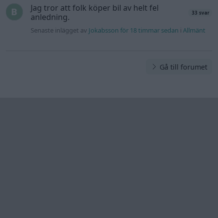
Information
Hjälp
Annonsera
Introduktion
Communityregler
Information
Skapa konto
Support
Kontakt
Integritetspolicy
och information