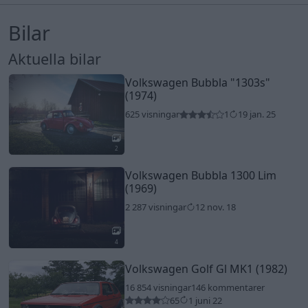
Bilar
Aktuella bilar
Volkswagen Bubbla
"1303s"
(1974)
625 visningar
1
19 jan. 25
2
Volkswagen Bubbla 1300 Lim
(1969)
2 287 visningar
12 nov. 18
4
Volkswagen Golf Gl MK1 (1982)
16 854 visningar
146 kommentarer
65
1 juni 22