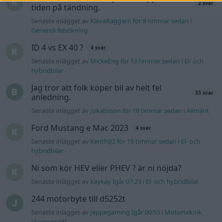
Senaste inlägget av
KenthIJ2 för 19 timmar sedan
i
El- och
hybridbilar
Ni som kör HEV eller PHEV ? är ni nöjda?
Senaste inlägget av
kaykay Igår 07:23
i
El- och hybridbilar
244 motorbyte till d5252t
Senaste inlägget av
Jeppegaming Igår 00:53
i
Motorteknik
(Avancerad)
Passat -13 2.0tdi DSG Växellåda bråkar
10 svar
Senaste inlägget av
The-GOAT torsdag 20:54
i
Generell
felsökning
Man man ha mindre ström till
4 svar
Motorvärmare?
Senaste inlägget av
BilFixare torsdag 14:37
i
El- och hybridbilar
Inget bromstryck efter byte av bromsok
6 svar
(Golf V 1.6)
Senaste inlägget av
jaka54 torsdag 09:48
i
Chassi, bromsar,
transmission och däck