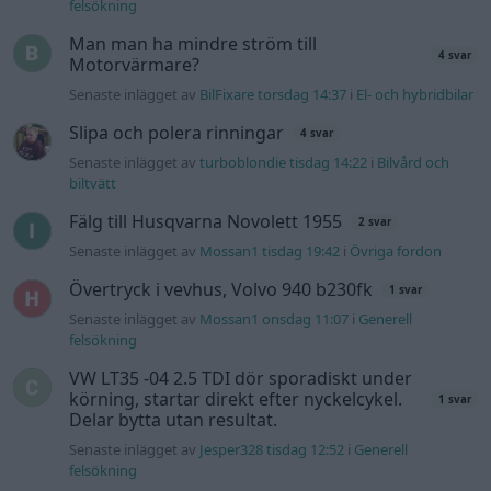
Senaste inlägget av
Mossan1 onsdag 11:07
i
Generell
felsökning
VW LT35 -04 2.5 TDI dör sporadiskt under
körning, startar direkt efter nyckelcykel.
1 svar
Delar bytta utan resultat.
Senaste inlägget av
Jesper328 tisdag 12:52
i
Generell
felsökning
Jag tror att folk köper bil av helt fel
33 svar
anledning.
Senaste inlägget av
Jokabsson för 18 timmar sedan
i
Allmänt
Gå till forumet