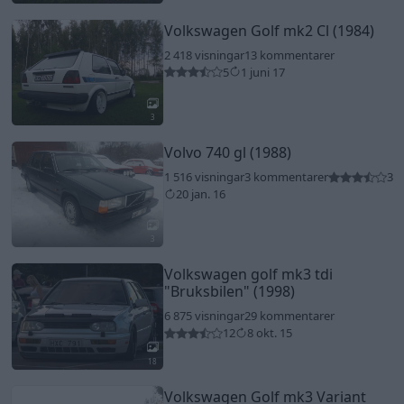
Volkswagen Golf mk2 Cl (1984)
2 418 visningar
13 kommentarer
5
1 juni 17
3
Volvo 740 gl (1988)
1 516 visningar
3 kommentarer
3
20 jan. 16
3
Volkswagen golf mk3 tdi
"Bruksbilen"
(1998)
6 875 visningar
29 kommentarer
12
8 okt. 15
18
Volkswagen Golf mk3 Variant